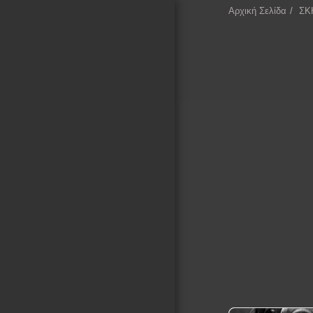
Αρχική Σελίδα
ΣΚ
ΕΠΕΚΕΙΝΑ
Αρχική Σελίδα
ΚΙΝΗΜΑΤΟΓΡΑΦΙΚΑ
ΤΕΤΡΑΔΙΑ
ΚΙΝΗΜΑΤΟΓΡΑΦΙΚΕΣ
ΣΥΛΛΟΓΕΣ
ΛΕΞΙΚΟ ΣΚΗΝΟΘΕΤΩΝ
ΚΙΝΗΜΑΤΟΓΡΑΦΟΥ
ΚΑΤΑΓΡΑΦΗ ΣΚΗΝΟΘΕΤΩΝ
ΜΕ ΒΑΣΗ ΤΙΣ
ΚΙΝΗΜΑΤΟΓΡΑΦΙΚΕΣ
ΠΕΡΙΟΔΟΥΣ ΚΑΙ ΚΙΝΗΜΑΤΑ
ΚΕΙΜΕΝΑ ΓΙΑ ΤΟΝ
ΚΙΝΗΜΑΤΟΓΡΑΦΟ
ΕΚΘΕΣΗ ΦΩΤΟΓΡΑΦΙΑΣ
ΕΠΙΚΟΙΝΩΝΙΑ