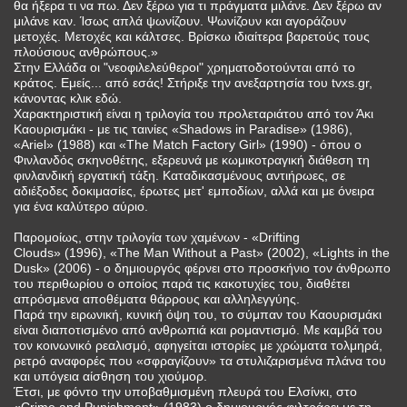
θα ήξερα τι να πω. Δεν ξέρω για τι πράγματα μιλάνε. Δεν ξέρω αν
μιλάνε καν. Ίσως απλά ψωνίζουν. Ψωνίζουν και αγοράζουν
μετοχές. Μετοχές και κάλτσες. Βρίσκω ιδιαίτερα βαρετούς τους
πλούσιους ανθρώπους.»
Στην Ελλάδα οι "νεοφιλελεύθεροι" χρηματοδοτούνται από το
κράτος. Εμείς... από εσάς! Στήριξε την ανεξαρτησία του tvxs.gr,
κάνοντας κλικ εδώ.
Χαρακτηριστική είναι η τριλογία του προλεταριάτου από τον Άκι
Καουρισμάκι - με τις ταινίες «Shadows in Paradise» (1986),
«Ariel» (1988) και «The Match Factory Girl» (1990) - όπου ο
Φινλανδός σκηνοθέτης, εξερευνά με κωμικοτραγική διάθεση τη
φινλανδική εργατική τάξη. Καταδικασμένους αντιήρωες, σε
αδιέξοδες δοκιμασίες, έρωτες μετ' εμποδίων, αλλά και με όνειρα
για ένα καλύτερο αύριο.
Παρομοίως, στην τριλογία των χαμένων - «Drifting
Clouds» (1996), «The Man Without a Past» (2002), «Lights in the
Dusk» (2006) - ο δημιουργός φέρνει στο προσκήνιο τον άνθρωπο
του περιθωρίου ο οποίος παρά τις κακοτυχίες του, διαθέτει
απρόσμενα αποθέματα θάρρους και αλληλεγγύης.
Παρά την ειρωνική, κυνική όψη του, το σύμπαν του Καουρισμάκι
είναι διαποτισμένο από ανθρωπιά και ρομαντισμό. Με καμβά του
τον κοινωνικό ρεαλισμό, αφηγείται ιστορίες με χρώματα τολμηρά,
ρετρό αναφορές που «σφραγίζουν» τα στυλιζαρισμένα πλάνα του
και υπόγεια αίσθηση του χιούμορ.
Έτσι, με φόντο την υποβαθμισμένη πλευρά του Ελσίνκι, στο