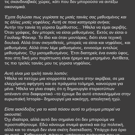
τις σκανδιναβικές χώρες, κάτι που δεν μπορούσα να αντέξω
οικονομικά.
Έχετε δηλώσει πως γυρίσατε τις μισές ταινίες σας μεθυσμένος και
τις άλλες μισές νηφάλιος. Αυτή σε ποια κατηγορία ανήκει;
Αυτήν την ταινία τη γύρισα ξεμέθυστος... Ήθελα να είμαι ακριβής.
Όταν γράφεις, δεν μπορείς να είσαι μεθυσμένος. Εκτός αν είσαι ο
Γουίλιαμ Φόκνερ. Το ίδιο και όταν μοντάρεις, διότι είναι τεχνική
δουλειά. Αλλά όταν σκηνοθετείς, μπορείς να είσαι και νηφάλιος, και
μεθυσμένος. Αλλά όταν λέμε μεθυσμένος, εννοούμε εντελώς
μεθυσμένος. Όχι μισομεθυσμένος. Έτσι διατηρείς ένα ενιαίο ύφος,
που στη δική μου περίπτωση είναι ήρεμο και μετρημένο. Αντίθετα,
τις πιο τρελές ταινίες μου τις γύρισα νηφάλιος.
Αυτή είναι μια τρελή ταινία ­λοιπόν;
Ήθελα να πετύχω μια ισορροπία ανάμεσα στην ακρίβεια, σε μια
ελεγχόμενη αφήγηση και σε πράγματα τολμηρά, καινούργια για
μένα. Ήθελα να γίνει σαφές ότι η δημιουργία στερεοτύπων
απέναντι στο διαφορετικό –το έχουμε δει αυτό επανειλημμένα στην
ευρωπαϊκή Ιστορία– δημιουργεί μια κακόηχη, απειλητική ηχώ.
Είστε αισιόδοξος για το κατά πόσον αυτό το μήνυμα μπορεί να
ακουστεί;
Όχι ιδιαίτερα, αλλά αυτό δεν σημαίνει ότι δεν μπορούμε να
προσπαθήσουμε. Εδώ κάνουμε σινεμά φυσικά και όχι πολιτική,
αλλά και το σινεμά δεν είναι σκέτη διασκέδαση. Υπάρχει ένα όριο
σε αυτό... Καθημερινά, πάντως, υπάρχουν πράγματα που με