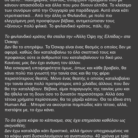
κάνουν απαισιόδοξο και άλλα που μου δίνουν ελπίδα. Το κλείσιμο
των συνόρων από την Ουγγαρία για παράδειγμα. Αυτό είναι κάτι
ντροπιαστικό... Από την άλλη οι Φινλανδοί, με πολύ πιο
ελεγχόμενη ροή προσφύγων βέβαια, αντιμετώπισαν τους
«ξένους» πολύ φιλικά. Το φινλανδικό κράτος, πάλι, όχι.
Το φινλανδικό κράτος θα στείλει την «Άλλη Όψη της Ελπίδας» στα
Όσκαρ;
Δεν θα το επιτρέψω. Τα Όσκαρ είναι ένας θεσμός ο οποίος δεν με
αφορά, καθώς δεν καταλαβαίνω το όλο σκεπτικό τους και
προφανώς ούτε οι άνθρωποί του καταλαβαίνουν το δικό μου.
Κανένας μας δεν έχει ανάγκη τον άλλον.
Μια οσκαρική υποψηφιότητα όμως, όπως και κάθε βραβείο, θα
κάνει πολύ πιο γνωστή την ταινία σας και θα της φέρει
περισσότερους θεατές. Μόνο ένας θεατής ο οποίος καταλαβαίνει
την ταινία είναι πολύ προτιμότερος από χιλιάδες άλλους που δεν
θα την καταλάβουν. Βέβαια, είμαι παραγωγός της ταινίας­ μου και
θα ήθελα να τη δουν όσο το δυνατόν περισσότεροι. Αλλά­ όσα
τέτοια χρήματα περίσσευαν, θα τα χάριζα κάπου. Θα τα έδινα­ στη
Human Aid... Μπορεί να ακούγεται πομπώδες κάτι τέτοιο, αλλά,
πιστέψτε με, το έχω κάνει.
Το ότι έχετε κόψει το κάπνισμα, σας έχει επηρεάσει καθόλου ως
σκηνοθέτη;
Δεν έχω καταλάβει κάτι δραστικό, αλλά ήμουν υποχρεωμένος να
το κόψω γιατί δυσκολευόμουν να αναπνεύσω. 40 χρόνια με τρία