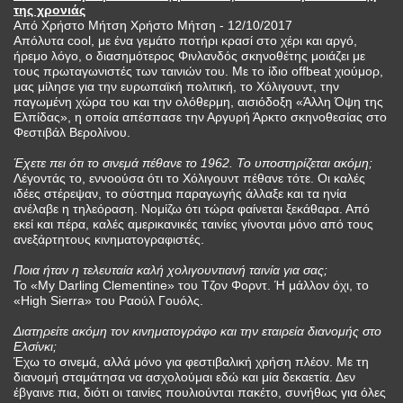
της χρονιάς
Από Χρήστο Μήτση Χρήστο Μήτση - 12/10/2017
Απόλυτα cool, με ένα γεμάτο ποτήρι κρασί στο χέρι και αργό,
ήρεμο λόγο, ο διασημότερος Φινλανδός σκηνοθέτης μοιάζει με
τους πρωταγωνιστές των ταινιών του. Με το ίδιο offbeat χιούμορ,
μας μίλησε για την ευρωπαϊκή πολιτική, το Χόλιγουντ, την
παγωμένη χώρα του και την ολόθερμη, αισιόδοξη «Άλλη Όψη της
Ελπίδας», η οποία απέσπασε την Αργυρή Άρκτο σκηνοθεσίας στο
Φεστιβάλ Βερολίνου.
Έχετε πει ότι το σινεμά πέθανε το 1962. Το υποστηρίζεται ακόμη;
Λέγοντάς το, εννοούσα ότι το Χόλιγουντ πέθανε τότε. Οι καλές
ιδέες στέρεψαν, το σύστημα παραγωγής άλλαξε και τα ηνία
ανέλαβε η τηλεόραση. Νομίζω ότι τώρα φαίνεται ξεκάθαρα­. Από
εκεί και πέρα, καλές αμερικανικές ταινίες γίνονται μόνο από τους
ανεξάρτητους κινηματογραφιστές.
Ποια ήταν η τελευταία καλή ­χολιγουντιανή ταινία για σας;
Το «My Darling Clementine» του Τζον Φορντ. Ή μάλλον όχι, το
«High Sierra» του Ραούλ Γουόλς.
Διατηρείτε ακόμη τον κινηματογράφο και την εταιρεία διανομής στο
Ελσίνκι;
Έχω το σινεμά, αλλά μόνο για φεστιβαλική χρήση πλέον. Με τη
δια­νομή σταμάτησα να ασχολούμαι εδώ και μία δεκαετία. Δεν
έβγαινε πια, διότι οι ταινίες πουλιούνται πακέτο, συνήθως για όλες