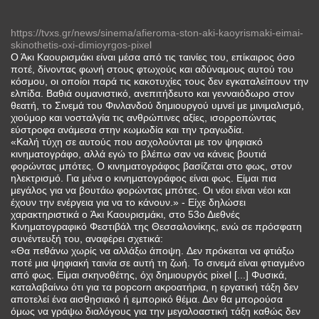
https://tvxs.gr/news/sinema/afieroma-ston-aki-kaoyrismaki-eimai-
skinothetis-oxi-dimioyrgos-pixel
Ο Άκι Καουρισμάκι είναι μέσα από τις ταινίες του, επίκαιρος όσο
ποτέ, δίνοντας φωνή στους φτωχούς και αδύναμους αυτού του
κόσμου, οι οποίοι παρά τις κακοτυχίες τους δεν εγκαταλείπουν την
ελπίδα. Βαθιά ουμανιστικό, ανεπιτήδευτο και γενναιόδωρο στον
θεατή, το Σινεμά του Φινλανδού δημιουργού υμνεί με μινιμαλισμό,
χιούμορ και νοσταλγία τις ανθρώπινες αξίες, ισορροπώντας
εύστροφα ανάμεσα στην κωμωδία και την τραγωδία.
«Καλή τύχη σε αυτούς που ασχολούνται με τον ψηφιακό
κινηματογράφο, αλλά εγώ το βλέπω σαν να κάνεις βουτιά
φορώντας μπότες. Ο κινηματογράφος βασίζεται στο φως, στον
ηλεκτρισμό. Για μένα ο κινηματογράφος είναι φως. Είμαι πια
μεγάλος για να βουτάω φορώντας μπότες. Οι νέοι είναι νέοι και
έχουν την ενέργεια για να το κάνουν.» - Είχε δηλώσει
χαρακτηριστικά ο Άκι Καουρισμάκι, στο 53ο Διεθνές
Κινηματογραφικό Φεστιβάλ της Θεσσαλονίκης, ενώ σε πρόσφατη
συνέντευξή του, αναφέρει σχετικά:
«Θα πεθάνω χωρίς να αλλάξω άποψη. Δεν πρόκειται να φτιάξω
ποτέ μια ψηφιακή ταινία σε αυτή τη ζωή. Το σινεμά είναι φτιαγμένο
από φως. Είμαι σκηνοθέτης, όχι δημιουργός pixel [...] Φυσικά,
καταλαβαίνω ότι για τα popcorn ακροατήρια, η εργατική τάξη δεν
αποτελεί ένα αισθησιακό ή εμπορικό θέμα. Δεν θα μπορούσα
όμως να γράψω διαλόγους για την μεγαλοαστική τάξη καθώς δεν