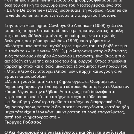
«Crime and Punishment» (1983) ο δημιουργός φιλτράρει με τη
δική του οπτική το ομώνυμο έργο του Ντοστογιέφσκι, ενώ στο
«La Vie De Boheme» (1992) διασκευάζει τη νουβέλα «Scenes de
la vie de boheme» που ενέπνευσε την όπερα του Πουτσίνι.
Στην ταινία «Leningrad Cowboys Go America» (1989) χτίζει ένα
φαρσικό, σουρεαλιστικό road movie με πρωταγωνιστές τα μέλη
της πιο ανορθόδοξης μπάντας του κόσμου, ενώ στο χωρίς
διάλογους ασπρόμαυρο «Juha» (1999) επιστρέφει στην
αθωότητα μιας από τις μεγαλύτερες εμμονές του, το βωβό σινεμά.
Η ταινία του «Le Havre» (2011), μια λυτρωτική ιστορία διάσωσης
ενός παράνομου έφηβου Αφρικανού μετανάστη, είναι ίσως η πιο
αισιόδοξη στιγμή της καριέρας του δημιουργού. Όπως σημειώνει
χαρακτηριστικά και ο ίδιος, μιλώντας εξ ονόματος των ηρώων του:
«Όταν πλέον δεν υπάρχει ελπίδα, δεν υπάρχει και λόγος για να
είμαστε απαισιόδοξοι».
«Μετά τη λάντζα, μπήκα στη δημοσιογραφία. Θαύμαζα τους
δημοσιογράφους γιατί νόμιζα ότι κάποιος θα μπορεί να αλλάξει τον
κόσμο λέγοντας την αλήθεια. Δυστυχώς, μετά δούλεψα στο
χειρότερο περιοδικό που υπήρχε και έχασα κάθε τέτοια
ψευδαίσθηση. Αργότερα έμαθα ότι υπάρχουν διαφορετικά είδη
δημοσιογράφων, τα οποία δεν πρέπει να συγχέονται, ωστόσο ήδη
μέχρι τότε είχα πλέον κάνει μια χειρότερη επιλογή επαγγέλματος,
αυτή του κινηματογραφιστή.»
Γιώργος Ρούσσος
Ο Άκι Καουρισμάκι είναι ξεμέθυστος και δίνει τη συνέντευξη