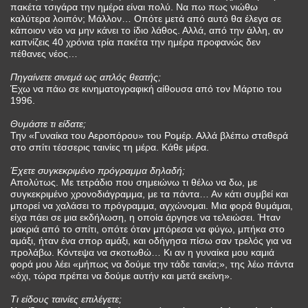
πακέτα τσιγάρα την ημέρα είναι πολύ. Να πω πως νιώθω
καλύτερα λοιπόν; Μάλλον… Οπότε μετά από αυτό θα έλεγα σε
κάποιον νέο να μην κάνει το ίδιο λάθος. Αλλά, από την άλλη, αν
καπνίζεις 40 χρόνια τρία πακέτα την ημέρα προφανώς δεν
πέθανες νέος…
Πηγαίνετε σινεμά ως απλός θεατής;
Έχω να πάω σε κινηματογραφική αίθουσα από τον Μάρτιο του
1996.
Θυμάστε τι είδατε;
Την «Γυναίκα του Αεροπόρου» του Ρομέρ. Αλλά βλέπω σταθερά
στο σπίτι τέσσερις ταινίες τη μέρα. Κάθε μέρα.
Έχετε συγκεκριμένο πρόγραμμα δηλαδή;
Απολύτως. Με τετράδιο που σημειώνω τι θέλω να δω, με
συγκεκριμένο χρονοδιάγραμμα, με τα πάντα… Αν κάτι συμβεί και
μπορεί να χαλάσει το πρόγραμμα, αγχώνομαι. Μια φορά θυμάμαι,
είχα πάει σε μια εκδήλωση, η οποία άργησε να τελειώσει. Ήταν
μακριά από το σπίτι, οπότε όταν μπόρεσα να φύγω, μπήκα στο
αμάξι, ήταν ένα σπορ αμάξι, και οδήγησα πίσω σαν τρελός για να
προλάβω. Κόντεψα να σκοτωθώ… Κι αν η γυναίκα μου καμιά
φορά μου λέει «μήπως να δούμε την τάδε ταινία;», της λέω πάντα
«όχι, τώρα πρέπει να δούμε αυτήν και μετά εκείνη».
Τι είδους ταινίες επιλέγετε;