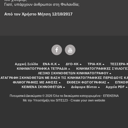
Γιατί, υπάρχουν άνθρωποι στη Φινλανδία;
Από τον Χρήστο Μήτση 12/10/2017
Αρχική Σελίδα
ENA-K.K
ΔΥΟ-ΚΚ
ΤΡΙΑ-ΚΚ
ΤΕΣΣΕΡΑ-
ΚΙΝΗΜΑΤΟΓΡΑΦΙΚΑ ΤΕΤΡΑΔΙΑ
ΚΙΝΗΜΑΤΟΓΡΑΦΙΚΕΣ ΣΥΛΛΟΓΕ
ΛΕΞΙΚΟ ΣΚΗΝΟΘΕΤΩΝ ΚΙΝΗΜΑΤΟΓΡΑΦΟΥ
ΚΑΤΑΓΡΑΦΗ ΣΚΗΝΟΘΕΤΩΝ ΜΕ ΒΑΣΗ ΤΙΣ ΚΙΝΗΜΑΤΟΓΡΑΦΙΚΕΣ ΠΕΡΙΟΔΟΥΣ ΚΑ
ΦΙΛΜΟΓΡΑΦΙΕΣ ΜΕ ΑΦΙΣΕΣ
ΕΚΘΕΣΗ ΦΩΤΟΓΡΑΦΙΑΣ
ΕΠΙΚΟΙ
ΚΕΙΜΕΝΑ ΣΚΗΝΟΘΕΤΩΝ
Διάφορα Βίντεο
Αρχεία PDF
Πνευματικά Δικαιώματα © 2026 Όλα τα δικαιώματα κατοχυρωμένα -
ΕΠΕΚΕΙΝΑ
Με την Υποστήριξη του
SITE123
-
Create your own website