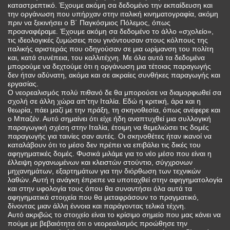
καταστρεπτικό. Έχουμε ακόμη σα δεδομένο την εκπαίδευση και
την οργάνωση που υπήρχαν στην ιταλική κινηματογραφία, ακόμη
πριν να ξεκινήσει ο Β΄ Παγκόσμιος Πόλεμος, όπως
προαναφέραμε. Έχουμε ακόμη σα δεδομένο το άλλο «σχολείο»,
τις ιδεολογικές ζυμώσεις που γινόντουσαν στους κόλπους της
ιταλικής αριστεράς που οδηγούσαν σε μια ωρίμανση του πολίτη
και, κατά συνέπεια, του καλλιτέχνη. Με όλα αυτά τα δεδομένα
μπορούμε να δεχτούμε ότι η οργάνωση μια τέτοιας παραγωγής
δεν ήταν αδύνατη, ακόμα και σε ακραίες συνθήκες παραγωγής και
εργασίας.
Ο νεορεαλισμός πολύ πιθανό δε θα μπορούσε να διαμορφωθεί σα
σχολή σε άλλη χώρα απ’την Ιταλία. Εδώ η κριτική, άρα και η
θεωρία, πάει μαζί με την πράξη, τη σκηνοθεσία, όπως ανέφερε και
ο Μπαζέν. Αυτό σημαίνει ότι είχε ήδη αναπτυχθεί μια συλλογική
παραγωγική σχέση στην Ιταλία, έτοιμη να θεμελιώσει τις δομές
παραγωγής για ταινίες σαν αυτές. Οι σκηνοθέτες ήταν ικανοί να
καταλάβουν ότι το μέσο δεν πρέπει να επιβάλει τις δικές του
αφηγηματικές δομές. Φυσικά μιλάμε για το νέο μέσο που είναι η
έλλειψη οργανωμένων και κλειστών στούντιο, σύγχρονων
μηχανημάτων, εξαρτημάτων για την διόρθωση των τεχνικών
λαθών. Αυτή η ανάγκη έπρεπε να υποταχθεί στην αφηγηματολογία
και στην υφολογία τους όπου θα συναντήσει όλα αυτά τα
αφηγηματικά στοιχεία που θα μεταφράσουν το πραγματικό,
δίνοντας μιαν άλλη έννοια και παράγοντας τελικά τέχνη.
Αυτό ακριβώς το στοιχείο είναι το κρίσιμο σημείο που μας κάνει να
πούμε με βεβαιότητα ότι ο νεορεαλισμός προώθησε την