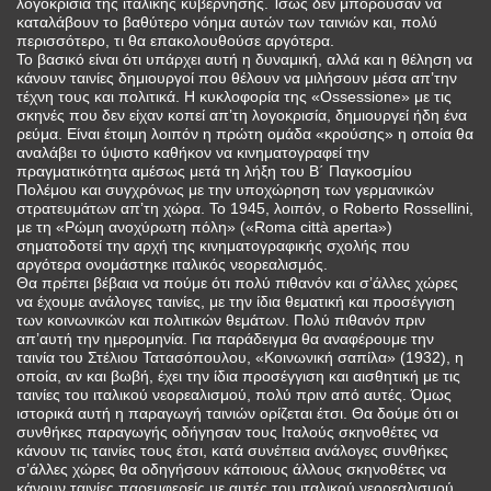
λογοκρισία της ιταλικής κυβέρνησης. Ίσως δεν μπορούσαν να
καταλάβουν το βαθύτερο νόημα αυτών των ταινιών και, πολύ
περισσότερο, τι θα επακολουθούσε αργότερα.
Το βασικό είναι ότι υπάρχει αυτή η δυναμική, αλλά και η θέληση να
κάνουν ταινίες δημιουργοί που θέλουν να μιλήσουν μέσα απ’την
τέχνη τους και πολιτικά. Η κυκλοφορία της «Ossessione» με τις
σκηνές που δεν είχαν κοπεί απ’τη λογοκρισία, δημιουργεί ήδη ένα
ρεύμα. Είναι έτοιμη λοιπόν η πρώτη ομάδα «κρούσης» η οποία θα
αναλάβει το ύψιστο καθήκον να κινηματογραφεί την
πραγματικότητα αμέσως μετά τη λήξη του Β΄ Παγκοσμίου
Πολέμου και συγχρόνως με την υποχώρηση των γερμανικών
στρατευμάτων απ’τη χώρα. Το 1945, λοιπόν, ο Roberto Rossellini,
με τη «Ρώμη ανοχύρωτη πόλη» («Roma città aperta»)
σηματοδοτεί την αρχή της κινηματογραφικής σχολής που
αργότερα ονομάστηκε ιταλικός νεορεαλισμός.
Θα πρέπει βέβαια να πούμε ότι πολύ πιθανόν και σ’άλλες χώρες
να έχουμε ανάλογες ταινίες, με την ίδια θεματική και προσέγγιση
των κοινωνικών και πολιτικών θεμάτων. Πολύ πιθανόν πριν
απ’αυτή την ημερομηνία. Για παράδειγμα θα αναφέρουμε την
ταινία του Στέλιου Τατασόπουλου, «Κοινωνική σαπίλα» (1932), η
οποία, αν και βωβή, έχει την ίδια προσέγγιση και αισθητική με τις
ταινίες του ιταλικού νεορεαλισμού, πολύ πριν από αυτές. Όμως
ιστορικά αυτή η παραγωγή ταινιών ορίζεται έτσι. Θα δούμε ότι οι
συνθήκες παραγωγής οδήγησαν τους Ιταλούς σκηνοθέτες να
κάνουν τις ταινίες τους έτσι, κατά συνέπεια ανάλογες συνθήκες
σ’άλλες χώρες θα οδηγήσουν κάποιους άλλους σκηνοθέτες να
κάνουν ταινίες παρεμφερείς με αυτές του ιταλικού νεορεαλισμού.