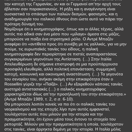
την κατοχή της Γερμανίας, αν και οι Γερμανοί απ’την αρχή τους
έβλεπαν σαν παρακατιανούς. Η ρήξη και η αναγέννηση είναι
ουσιαστικά το σπάσιμο των παλιών δεσμών, φασισμός, και η
αναδημιουργία του ιταλικού έθνους έτσι ώστε αυτό να πάρει την
πρότερη δύναμή του.
Νομίζουμε ότι ο κινηματογράφος, όπως και οι άλλες τέχνες, αλλά
αυτός πιο ειδικά σαν ένα μέσο που «μίλαγε» άμεσα στις μάζες,
μπορούσε να παίξει ένα στρατηγικό ρόλο. Ο Αντρέ Μπαζέν
αναφέρει ότι «αντίθετα προς ότι συνέβη με τις γαλλικές, για να μην
πούμε, τις ευρωπαϊκές ταινίες του είδους, η ιταλική
κινηματογραφία δεν περιορίστηκε σε πιστές αναπαραστάσεις
συγκεκριμένων γεγονότων της Αντίσταση. (…) Στην Ιταλία
Απελευθέρωση δε σήμαινε επιστροφή σε μια προϋπάρχουσα
προσφιλή ελευθερία, αλλά πολιτική επανάσταση, συμμαχική
κατοχή, κοινωνική και οικονομική αναστάτωση. (…) Τα γεγονότα
του σεναρίου του, ανήκαν ακόμη στην επικαιρότητα όταν ο
Rossellini γύριζε την «Παϊζά». (…) Αν εξαιρεθούν κάποιες ταινίες
αυστηρά αντιστασιακές (…) ο ιταλικός κινηματογράφος
χαρακτηρίζεται ιδίως απ’την προσήλωσή του στην επικαιρότητα.»
(Αντρέ Μπαζέν 1989, τ. 2, σ.σ. 6-10).
Θα μπορούσε λοιπόν κανείς να πει ότι οι ιταλικές ταινίες του
νεορεαλισμού και της εποχής λίγο πριν αυτός εμφανιστεί,
τουλάχιστον αυτές που μιλούν για την ιστορία και την
πραγματικότητα, ότι έχουν μέσα τους έντονο το στοιχείο του
ρεπορτάζ. Μιλούν για την πραγματικότητα η οποία, τουλάχιστον
στις ταινίες, είναι άρρηκτα δεμένη με την ιστορία. Η Ιταλία μόλις