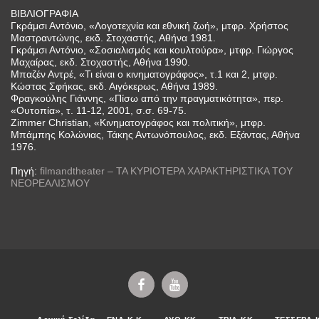
ΒΙΒΛΙΟΓΡΑΦΙΑ
Γκράμσι Αντόνιο, «Λογοτεχνία και εθνική ζωή», μτφρ. Χρήστος
Μαστραντώνης, εκδ. Στοχαστής, Αθήνα 1981.
Γκράμσι Αντόνιο, «Σοσιαλισμός και κουλτούρα», μτφρ. Γιώργος
Μαχαίρας, εκδ. Στοχαστής, Αθήνα 1990.
Μπαζέν Αντρέ, «Τι είναι ο κινηματογράφος», τ.1 και 2, μτφρ.
Κώστας Σφήκας, εκδ. Αιγόκερως, Αθήνα 1989.
Φραγκούλης Γιάννης, «Πίσω από την πραγματικότητα», περ.
«Ουτοπία», τ. 11-12, 2001, σ.σ. 69-75.
Zimmer Christian, «Κινηματογράφος και πολιτική», μτφρ.
Μπάμπης Κολώνιας, Τάκης Αντωνόπουλος, εκδ. Εξάντας, Αθήνα
1976.
Πηγή:
filmandtheater – ΤΑ ΚΥΡΙΟΤΕΡΑ ΧΑΡΑΚΤΗΡΙΣΤΙΚΑ ΤΟΥ
ΝΕΟΡΕΑΛΙΣΜΟΥ