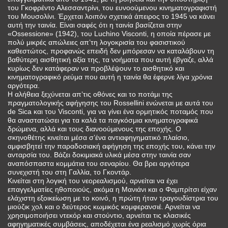
του Γκοφρέντο Αλεσσαντρίνι, του ευνοούμενου κινηματογραφιστή
του Μουσολίνι. Έρχεται λοιπόν σχετικά άπειρος το 1945 να κάνει
αυτή την ταινία. Είναι σαφές ότι η ταινία βασίζεται στην
«Ossessione» (1942), του Luchino Visconti, η οποία πέρασε με
πολύ μικρές απώλειες απ’τη λογοκρισία του φασιστικού
καθεστώτος, προφανώς επειδή δεν μπόρεσαν να καταλάβουν τη
βαθύτερη αισθητική αξία της, τα νοήματα που αυτή έβγαζε, αλλά
κυρίως δεν κατάφεραν να προβλέψουν το αισθητικό και
κινηματογραφικό ρεύμα που αυτή η ταινία θα έφερνε λίγα χρόνια
αργότερα.
Η αλήθεια ξεχύνεται απ’τις οθόνες και το ποτάμι της
πραγματολογικής αφήγησης του Rossellini ενώνεται με αυτά του
de Sica και του Visconti, για να γίνει ένα ορμητικός ποταμός που
θα αναστατώσει για τα καλά τα παγκόσμια κινηματογραφικά
δρώμενα, αλλά και τους διανοούμενους της εποχής. Ο
σκηνοθέτης κινείται μέσα σ’ένα αντιαφηγηματικό πλαίσιο,
αμφισβητεί την παραδοσιακή αφήγηση της εποχής του, κάνει την
ανταρσία του. Βάζει δοκιμιακά υλικά μέσα στην ταινία σαν
αναπόσπαστα κομμάτια του σεναρίου. Θα βρει αργότερα
συνεχιστή του στη Γαλλία, το Γκοντάρ.
Κινείται στη λογική του νεορεαλισμού, αρνείται να έχει
επαγγελματίες ηθοποιούς, ακόμα η Μανιάνι και ο Φαμπρίτσι είχαν
ελάχιστη εξοικείωση με το κοινό, η πρώτη ήταν τραγουδίστρια του
μιούζικ χολ και ο δεύτερος κωμικός κομφερανσιέ. Αρνείται να
χρησιμοποιήσει ντεκόρ και στούντιο, αρνείται τις κλασικές
αφηγηματικές συμβάσεις, αποδέχεται ένα ρεαλισμό χωρίς όρια