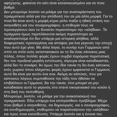
αφήγησης, φαίνεται ότι κάτι είναι κατασκευασμένο και σε ποιο
βαθμό.
Δεν μπορούμε λοιπόν να μιλάμε για την αναπαράσταση του
πραγματικού αλλά για την απόδοσή του σε μία άλλη μορφή. Για το
ποια θα είναι αυτή η μορφή κύριο ρόλο παίζει η ηθική στάση του
σκηνοθέτη και του σεναριογράφου, η επιθυμία τους να
προσεγγίσουν όσο το δυνατόν περισσότερο την «αλήθεια». Τα
πράγματα όμως περιπλέκονται ακόμη περισσότερο αν
αναλογιστούμε ότι δεν υπάρχει μια ιστορική αλήθεια, αλλά
διαφορετικές προσεγγίσεις και απόψεις για ένα γεγονός την εποχή
που αυτό έχει γίνει. Με άλλα λόγια, το κυνήγι των Γερμανών από
σπίτι σε σπίτι ενός αντιστασιακού αν το δει ένας κάτοικος μιας
πόλης, όπου πολλές φορές έχουν συμβεί παρόμοια περιστατικά,
δεν του προξενεί μεγάλη εντύπωση, σίγουρα είναι καταδικαστέο,
αλλά δεν το σοκάρει. Αν όμως την ίδια ταινία τη δει ένας κάτοικος
ενός χωριού όπου ελάχιστες φορές έχουν εμφανιστεί οι Γερμανοί,
αυτό θα είναι για αυτόν ένα σοκ. Ακόμη αν κάποιος, που για
κάποιους λόγους συμπαθούσε την τάξη που ήθελαν να
επιβάλλουν οι Γερμανοί, δει την ταινία, τότε μπορεί να μην
καταδικάσει αυτό το γεγονός στο στενό οικογενειακό του κύκλο ή
στη δική του πεποίθηση.
Μπορούμε, λοιπόν, να μιλάμε για την ανακατασκευή του
πραγματικού. Εδώ υπάρχει ένα επιπρόσθετο πρόβλημα: Μέχρι
ποιο βαθμό ο σκηνοθέτης, σα δημιουργός, και ο σεναριογράφος,
σα συνδημιουργός, επιθυμούν να παραποιήσουν την «αλήθεια»
και προς ποια κατεύθυνση; Υπάρχει λοιπόν και η έννοια του