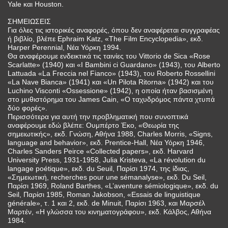
Yale και Houston.
ΣΗΜΕΙΩΣΕΙΣ
Για όλες τις ιστορικές αναφορές, όπου δεν αναφέρεται συγγραφέας
ή βιβλίο, βλέπε Ephraim Katz, «The Film Encyclopedia», εκδ.
Harper Perennial, Νέα Υόρκη 1994.
Θα αναφέρουμε ενδεικτικά τις ταινίες του Vittorio de Sica «Rose
Scarlatte» (1940) και «I Bambini ci Guardano» (1943), του Alberto
Lattuada «La Freccia nel Fianco» (1943), του Roberto Rossellini
«La Nave Bianca» (1941) και «Un Pilota Ritorna» (1942) και του
Luchino Visconti «Ossessione» (1942), η οποία ήταν βασισμένη
στο μυθιστόρημα του James Cain, «Ο ταχυδρόμος πάντα χτυπά
δύο φορές».
Περισσότερα για αυτή την προβληματική που συνοπτικά
αναφέρουμε εδώ βλέπε: Ουμπέρτο Έκο, «Θεωρία της
σημειωτικής», εκδ. Γνώση, Αθήνα 1988, Charles Morris, «Signs,
language and behavior», εκδ. Prentice-Hall, Νέα Υόρκη 1946,
Charles Sanders Peirce «Collected papers», εκδ. Harvard
University Press, 1931-1958, Julia Kristeva, «La révolution du
langage poétique», εκδ. du Seuil, Παρίσι 1974, της ίδιας,
«Σημειωτική, recherches pour une sémanalyse», εκδ. Du Seil,
Παρίσι 1969, Roland Barthes, «L’aventure sémiologique», εκδ. du
Seil, Παρίσι 1985, Roman Jakobson, «Essais de linguistique
générale», τ. 1 και 2, εκδ. de Minuit, Παρίσι 1963, και Μαρσέλ
Μαρτέν, «Η γλώσσα του κινηματογράφου», εκδ. Κάλβος, Αθήνα
1984.