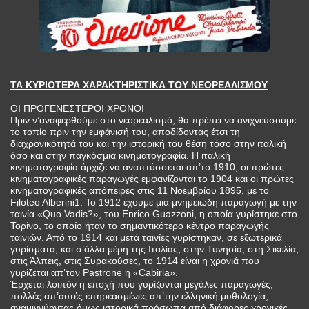
ΤΑ ΚΥΡΙΟΤΕΡΑ ΧΑΡΑΚΤΗΡΙΣΤΙΚΑ ΤΟΥ ΝΕΟΡΕΑΛΙΣΜΟΥ
ΟΙ ΠΡΟΓΕΝΕΣΤΕΡΟΙ ΧΡΟΝΟΙ
Πριν ν’αναφερθούμε στο νεορεαλισμό, θα πρέπει να ανιχνεύσουμε
το τοπίο πριν την εμφάνισή του, αποδίδοντας έτσι τη
διαχρονικότητά του και την ιστορική του θέση τόσο στην ιταλική
όσο και στην παγκόσμια κινηματογραφία. Η ιταλική
κινηματογραφία άρχιζε να αναπτύσσεται απ’το 1910, οι πρώτες
κινηματογραφικές παραγωγές εμφανίζονται το 1904 και οι πρώτες
κινηματογραφικές απόπειρες στις 11 Νοεμβρίου 1895, με το
Filoteo Alberini1. Το 1912 έχουμε μια μνημειώδη παραγωγή με την
ταινία «Quo Vadis?», του Enrico Guazzoni, η οποία γυρίστηκε στο
Τορίνο, το οποίο ήταν το σημαντικότερο κέντρο παραγωγής
ταινιών. Από το 1914 και μετά ταινίες γυρίστηκαν, σε εξωτερικά
γυρίσματα, και σ’άλλα μέρη της Ιταλίας, στην Τυνησία, στη Σικελία,
στις Άλπεις, στις Συρακούσες, το 1914 είναι η χρονιά που
γυρίζεται απ’τον Pastrone η «Cabiria».
Έρχεται λοιπόν η εποχή που γυρίζονται μεγάλες παραγωγές,
πολλές απ’αυτές επηρεασμένες απ’την ελληνική μυθολογία,
αναμιγνύοντας όμως ιστορικά πρόσωπα από διάφορες χρονικές