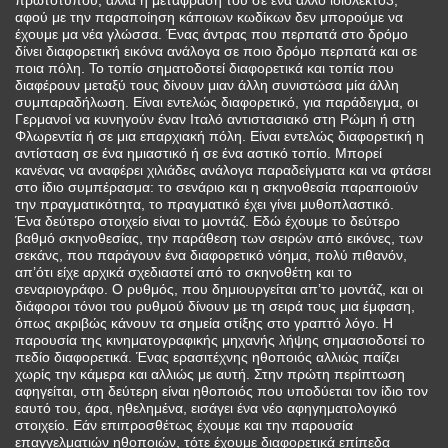
πρωτοτύπου, αλλά η μετάφραση του σε ένα άλλο ιδιόλεκτο3,
αφού με την παραποίηση κάποιων κωδίκων δεν μπορούμε να
έχουμε μα νέα γλώσσα. Ένας άντρας που περπατά στο δρόμο
δίνει διαφορετική εικόνα ανάλογα σε ποιο δρόμο περπατά και σε
ποια πόλη. Το τοπίο σηματοδοτεί διαφορετικά και τοπία που
διαφέρουν μεταξύ τους δίνουν μιαν άλλη συνιστώσα μία άλλη
συμπαραδήλωση. Είναι εντελώς διαφορετικό, για παράδειγμα, οι
Γερμανοί να κυνηγούν έναν Ιταλό αντιστασιακό στη Ρώμη ή στη
Φλωρεντία ή σε μια επαρχιακή πόλη. Είναι εντελώς διαφορετική η
αντίσταση σε ένα ημιαστικό ή σε ένα αστικό τοπίο. Μπορεί
κανένας να αναφέρει χιλιάδες ανάλογα παραδείγματα και να φτάσει
στο ίδιο συμπέρασμα: το σενάριο και η σκηνοθεσία παραποιούν
την πραγματικότητα, το πραγματικό έχει γίνει μυθοπλαστικό.
Ένα δεύτερο στοιχείο είναι το μοντάζ. Εδώ έχουμε το δεύτερο
βαθμό σκηνοθεσίας, την παράθεση των σειρών από εικόνες, των
σεκάνς, που παράγουν ένα διαφορετικό νόημα, πολύ πιθανόν,
απ’ότι είχε αρχικά σχεδιαστεί από το σκηνοθέτη και το
σεναριογράφο. Ο ρυθμός, που δημιουργείται απ’το μοντάζ, και οι
διάφοροι τόνοι του ρυθμού δίνουν με τη σειρά τους μια έμφαση,
όπως ακριβώς κάνουν τα σημεία στίξης στο γραπτό λόγο. Η
παρουσία της κινηματογραφικής μηχανής λήψης σημασιοδοτεί το
πεδίο διαφορετικά. Ένας ερασιτέχνης ηθοποιός αλλιώς παίζει
χωρίς την κάμερα και αλλιώς με αυτή. Στην πρώτη περίπτωση
αφηγείται, στη δεύτερη είναι ηθοποιός που υποδύεται τον ίδιο τον
εαυτό του, άρα, ηθελημένα, εισάγει ένα νέο αφηγηματολογικό
στοιχείο. Εάν επιπροσθέτως έχουμε και την παρουσία
επαγγελματιών ηθοποιών, τότε έχουμε διαφορετικά επίπεδα