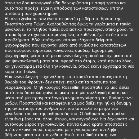
όπου τα δραματουργικά είδη δε χωρίζονται με σαφή τρόπο και
αυτό που προέχει είναι η απόδοση των καταστάσεων απ’την
απόδοση των χαρακτήρων.
Η ταινία ξεκίνησε σαν ένα ντοκιμαντέρ με θέμα τη δράση της
Γκεστάπο στη Ρώμη. Ακολουθώντας όμως τα γυρίσματα η ταινία
μεγαλώνει, το πλήθος παίζει ουσιαστικά πρωταγωνιστικό ρόλο, τα
άτομα δρουν σχετικά απομονωμένα, ο καθένας έχει τα δικά του
προβλήματα. Εδώ υπάρχουν κάποια ελάχιστα δείγματα
ψυχογραφίας που έρχονται μέσα από αναλύσεις καταστάσεων
που αφορούν ευρύτερες κοινωνικές ομάδες. Έχουμε μια
ψυχογραφία, μέσα από μια κοινωνιολογική ματιά και όχι μέσα από
μια ψυχαναλυτική ματιά που αφορά στο άτομο, κατά πρώτο λόγο,
και γενικότερα μετά όλη την κοινωνία, όπως έκανε αργότερα το νέο
κύμα στη Γαλλία.
Η κοινωνιολογική ψυχανάλυση -που κρατά αποστάσεις από τη
θεωρία του Φρόυντ- δεν απέχει πολύ απ’τα πρότυπα του
νεορεαλισμού. Ο ηθικολόγος Rossellini προσπαθεί να μας δείξει
αυτό που δύσκολα φαίνεται μέσα από μία συλλογική δράση και
μέσα από μία πραγματολογική κινηματογράφηση της δράσης των
μαζών. Προσπαθεί και καταφέρνει να μας δείξει την ηθική δύναμη
της αντίστασης του ανθρώπου που αποτελεί το μέτρο του
μεγαλείου του και της ανθρωπιάς του. Ο άνθρωπος μπορεί να
είναι ένα μέρος του όλου, άτομο, και συγχρόνως ένα ξεχωριστό και
αυτόνομο μέρος της κοινωνίας, πάντα όμως κρατά αποστάσεις
απ’τον «κοινό νου», σύμφωνα με τη γκραμσιανή αντίληψη,
βάζοντας μέσα στο παιχνίδι τη δικιά του ηθική στάση, ένα