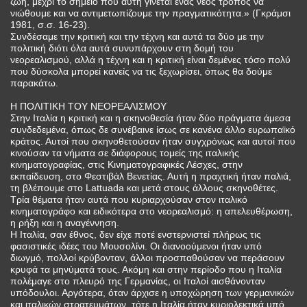
ζωή, μέχρι το σημείο που αυτή γίνεται ένας νέος τρόπος να
νιώθουμε και να αντιμετωπίζουμε την πραγματικότητα.» (Γκράμσι
1981, σ.σ. 16-23).
Συνδέσαμε την κριτική και την τέχνη και αυτά τα δύο με την
πολιτική διότι όλα αυτά συνυπάρχουν στη δομή του
νεορεαλισμού, αλλά η τέχνη και η κριτική είναι δεμένες τόσο πολύ
που δύσκολα μπορεί κανείς να τις ξεχωρίσει, όπως θα δούμε
παρακάτω.
Η ΠΟΛΙΤΙΚΗ ΤΟΥ ΝΕΟΡΕΑΛΙΣΜΟΥ
Στην Ιταλία η κριτική και η σκηνοθεσία ήταν δύο πράγματα άμεσα
συνδεδεμένα, όπως δε συνέβαινε ίσως σε κανένα άλλο ευρωπαϊκό
κράτος. Αυτοί που σκηνοθετούσαν ήταν συγχρόνως και αυτοί που
κινούσαν τα νήματα σε διάφορους τομείς της ιταλικής
κινηματογραφίας, στις Κινηματογραφικές Λέσχες, στην
εκπαίδευση, στο Φεστιβάλ Βενετίας. Αυτή η πραχτική ήταν παλιά,
τη βλέπουμε στο Lattuada και μετά στους άλλους σκηνοθέτες.
Τρία θέματα ήταν αυτά που κυριαρχούσαν στον ιταλικό
κινηματογράφο και ειδικότερα στο νεορεαλισμό: η απελευθέρωση,
η ρήξη και η αναγέννηση.
Η Ιταλία, σαν έθνος, δεν είχε ποτέ ενστερνιστεί πλήρως τις
φασιστικές ιδέες του Μουσολίνι. Οι διανοούμενοι ήταν υπό
διωγμό, πολλοί κρύβονταν, άλλοι προσπαθούσαν να περάσουν
κρυφά τα μηνύματά τους. Ακόμη και στην περίοδο που η Ιταλία
πολέμαγε στο πλευρό της Γερμανίας, οι Ιταλοί αισθάνονταν
υπόδουλοι. Αργότερα, όταν άρχισε η υποχώρηση των γερμανικών
και ιταλικών στρατευμάτων, τότε η Ιταλία ήταν κυριολεκτικά υπό