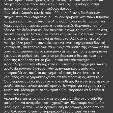
δεν μπορούν να πουν ένα «ναι» ή ένα «όχι» ξεκάθαρα, στην
προκειμένη περίπτωση οι παιδοψυχίατροι.
Φαντάζεται λοιπόν κανείς πόσο δύσκολη ήταν η δουλειά των
σκηνοθετών του νεορεαλισμού: αν δεν τράβαγε κάτι πολύ πιθανόν
να έχανε ένα ντοκουμέντο μεγάλης αξίας, αλλά πολύ πιθανόν να
δημιουργούσε παρενέργειες, στις κοινωνικές διεργασίες, αν το
έδειχνε. Με δεδομένο ότι δεν περίσσευε φιλμ, το αντίθετο μάλιστα,
δεν υπήρχε η πολυτέλεια να τραβά και μετά να πετά αυτά που δεν
έπρεπε να βάλει. Έπρεπε να μειώσει στο ελάχιστο το περιττό.
Απ’την άλλη μεριά, η ταινία έπρεπε να είναι αφηγηματικά δυνατή,
να συγκινεί, να ταρακουνάει τα λιμνάζοντα ύδατα της κοινωνίας και
αυτό θα μπορούσε να το κάνει μόνο με ένα τρόπο: η αφήγηση να
έχει σωστό ρυθμό, έτσι ώστε να μη βαριέται ο θεατής κατά την
ώρα της προβολής και το βλέμμα του να είναι συνέχεα
προσηλωμένο στην οθόνη, κατά συνέπεια να υπάρχει μια σωστή
αναλογία πλάνων διαφορετικών αφηγηματικών μερών και,
επιπροσθέτως, αυτά τα αφηγηματικά στοιχεία να είναι μεστά
νοήματος και να χαρακτηρίζονται απ’την πολιτική οξύτητά τους.
Θα μπορούσαμε να πούμε ότι ο σκηνοθέτης θα πρέπει να είχε στο
μυαλό του ένα τελικό μοντάζ πριν να ξεκινήσει για να γυρίσει την
ταινία του. Μόνο με αυτό τον τρόπο θα μπορούσε να διαλέξει τι
πάει, που και γιατί.
Ακόμη θα έπρεπε να είχε ένα λεπτομερές σχέδιο στο οποίο θα
μπορούσε να ανατρέξει όποτε χρειαζόταν. Βλέπουμε λοιπόν ότι
μιλάμε για μία πολύ καλά οργανωμένη παραγωγή, τόσο όσο και
στο Χόλιγουντ, όπου το παραμικρό λάθος μπορεί να είναι