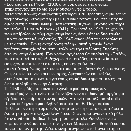
«Luciano Serra Pilota» (1938), τα γυρίσματα της οποίας
επιβλέπονταν απ’το γιο του Μουσολίνι, το Βιτόριο.
Μετά από πολλές συνεργασίες υπέγραψε συμβόλαιο για μια ταινία
τεκμηρίωσης (ντοκιμαντέρ) με θέμα ένα νοσοκομείο, στην πορεία
όμως αυτή η ταινία έγινε μυθοπλαστική μεγάλου μήκους και πήρε
τον τίτλο «La nava bianca» (1941). Πριν από το 1943, τη χρονιά
που εισέβαλαν οι σύμμαχοι στην Ιταλία, έκανε άλλες δύο ταινίες
υπό το φασιστικό καθεστώς. Το 1945 εγκαινιάζει το νεορεαλισμό
με την ταινία «Ρώμη ανοχύρωτη πόλη», αυτή η ταινία έκανε
τεράστια επιτυχία τόσο στην Ιταλία και την υπόλοιπη Ευρώπη,
όσο και στην Αμερική. Ένα χρόνο αργότερα θα γυρίσει τη «Παϊζά»,
που αποτελείται από έξι ξεχωριστά επεισόδια, με στοιχεία που
εισέρχονται απ’το ένα στο άλλο, και αφορούν τους
απελευθερωμένους Ιταλούς και τους απελευθερωτές Αμερικάνους.
Οι ερωτικές σκηνές και οι ιστορίες, Αμερικανών και Ιταλών,
σκανδάλισαν το κοινό και για ένα χρονικό διάστημα οι ταινίες του
δεν προβλήθηκαν στην Αμερική.
Το 1959 κερδίζει το κοινό του ξανά, αφού οι κριτικές δεν
υποστήριζαν τις ταινίες του όταν έβγαιναν στη διανομή, αργότερα
κέρδισε την εκτίμηση των κριτικών. Η ταινία του «General della
Rovere» διηγείται μια αληθινή ιστορία του Β΄ Παγκοσμίου
Πολέμου, είναι η ιστορία ενός οπορτουνιστή ο οποίος υποδύεται
ένα στρατηγό και ενοχλεί έναν ήρωα. Στον πρωταγωνιστικό ρόλο
ήταν ο Vittorio de Sica. Η κόρη του Ισαμπέλα Ροσελίνι είναι ο
καρπός του γάμου του με την Ίγκριντ Μπέργκμαν, ηθοποιό και σε
ταινίες του άντρα της. Δίδαξε κινηματογράφο στο Πανεπιστήμιο