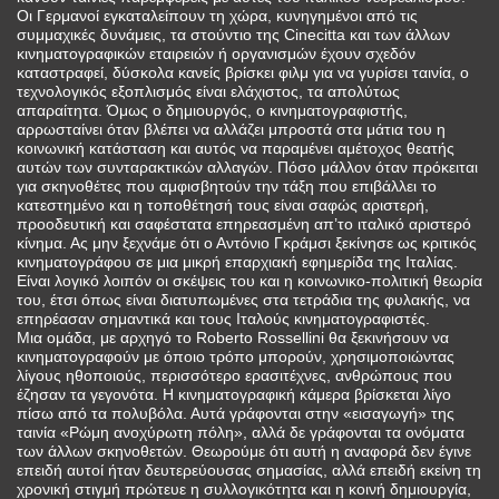
Οι Γερμανοί εγκαταλείπουν τη χώρα, κυνηγημένοι από τις
συμμαχικές δυνάμεις, τα στούντιο της Cinecitta και των άλλων
κινηματογραφικών εταιρειών ή οργανισμών έχουν σχεδόν
καταστραφεί, δύσκολα κανείς βρίσκει φιλμ για να γυρίσει ταινία, ο
τεχνολογικός εξοπλισμός είναι ελάχιστος, τα απολύτως
απαραίτητα. Όμως ο δημιουργός, ο κινηματογραφιστής,
αρρωσταίνει όταν βλέπει να αλλάζει μπροστά στα μάτια του η
κοινωνική κατάσταση και αυτός να παραμένει αμέτοχος θεατής
αυτών των συνταρακτικών αλλαγών. Πόσο μάλλον όταν πρόκειται
για σκηνοθέτες που αμφισβητούν την τάξη που επιβάλλει το
κατεστημένο και η τοποθέτησή τους είναι σαφώς αριστερή,
προοδευτική και σαφέστατα επηρεασμένη απ’το ιταλικό αριστερό
κίνημα. Ας μην ξεχνάμε ότι ο Αντόνιο Γκράμσι ξεκίνησε ως κριτικός
κινηματογράφου σε μια μικρή επαρχιακή εφημερίδα της Ιταλίας.
Είναι λογικό λοιπόν οι σκέψεις του και η κοινωνικο-πολιτική θεωρία
του, έτσι όπως είναι διατυπωμένες στα τετράδια της φυλακής, να
επηρέασαν σημαντικά και τους Ιταλούς κινηματογραφιστές.
Μια ομάδα, με αρχηγό το Roberto Rossellini θα ξεκινήσουν να
κινηματογραφούν με όποιο τρόπο μπορούν, χρησιμοποιώντας
λίγους ηθοποιούς, περισσότερο ερασιτέχνες, ανθρώπους που
έζησαν τα γεγονότα. Η κινηματογραφική κάμερα βρίσκεται λίγο
πίσω από τα πολυβόλα. Αυτά γράφονται στην «εισαγωγή» της
ταινία «Ρώμη ανοχύρωτη πόλη», αλλά δε γράφονται τα ονόματα
των άλλων σκηνοθετών. Θεωρούμε ότι αυτή η αναφορά δεν έγινε
επειδή αυτοί ήταν δευτερεύουσας σημασίας, αλλά επειδή εκείνη τη
χρονική στιγμή πρώτευε η συλλογικότητα και η κοινή δημιουργία,