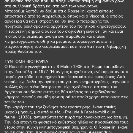
σημαντικό στοιχείο που θα παίξει κάποια στιγμή σημαντικό ρόλο
στη συλλογική δράση και στη ροή των γεγονότων.
Μπορούμε λοιπόν να δούμε ότι ο Rossellini κρατά κάποιες
αποστάσεις από το νεορεαλισμό, όπως και ο Visconti, ο οποίος
αργότερα θα κάνει στροφή και θα είναι ο πατριάρχης του
ποιητικού ρεαλισμού και αργότερα του ποιητικού κιηματογράφου.
Η εξαιρετική σημασία αυτού του σκηνοθέτη είναι ότι, αν και είναι
πιστός στο ρεαλισμό ανοίγει ένα παράθυρο και σ’άλλα
κινηματογραφικά-αισθητικά ρεύματα αποφεύγοντας έτσι τη
στεγανοποίηση του νεορεαλισμού, κάτι που θα ήταν η ληξιαρχική
πράξη θανάτου του.
ΣΥΝΤΟΜΗ ΒΙΟΓΡΑΦΙΑ
Ο Rossellini γεννήθηκε στις 8 Μαΐου 1906 στη Ρώμη και πέθανε
στην ίδια πόλη το 1977. Ήταν γιος αρχιτέκτονα, ενδιαφερόταν από
μικρός για κάθε τι το μηχανικό και έκανε κάποιες εφευρέσεις. Από
νεαρός είχε δείξει την αγάπη του για τον κινηματογράφο, περνούσε
πολλές ώρες σ’ένα θέατρο που είχε σχεδιάσει ο πατέρας του.
Αργότερα συνδύασε αυτές τις δύο κλήσεις του σχεδιάζοντας
κάμερες, φακούς και είδη φωτισμού τα οποία χρησιμοποιούσε στις
ταινίες του.
Την καριέρα του την ξεκίνησε σαν ερασιτέχνης, έκανε ταινίες
μικρού μήκους, μία από αυτές, «Prelude à l’après-midi d’un
faune» (1938), αντιμετώπισε τα πυρά της λογοκρισίας ως άσεμνη.
Την ίδια εποχή το φασιστικό καθεστώς ήθελε να προσελκύσει τους
νέους στην εθνική κινηματογραφική βιομηχανία. Ο Rossellini έκανε
το σενάριο στην προπαγανδιστική ταινία του Alessandrini,