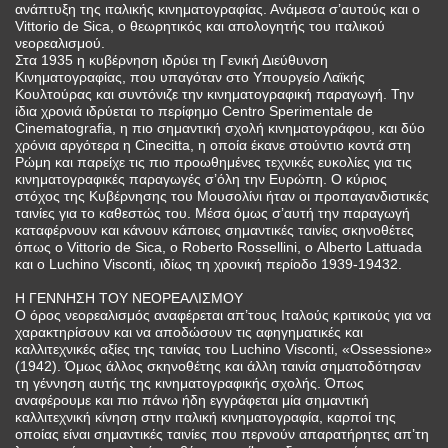
ανάπτυξη της ιταλικής κινηματογραφίας. Ανάμεσα σ’αυτούς και ο
Vittorio de Sica, ο θεωρητικός και απολογητής του ιταλικού
νεορεαλισμού.
Στα 1935 η κυβέρνηση ιδρύει τη Γενική Διεύθυνση
Κινηματογραφίας, που υπαγόταν στο Υπουργείο Λαϊκής
Κουλτούρας και συντόνιζε την κινηματογραφική παραγωγή. Την
ίδια χρονιά ιδρύεται το περίφημο Centro Sperimentale de
Cinematografia, η πιο σημαντική σχολή κινηματογράφου, και δύο
χρόνια αργότερα η Cinecitta, η οποία έκανε στούντιο κοντά στη
Ρώμη και παρείχε τις πιο προωθημένες τεχνικές ευκολίες για τις
κινηματογραφικές παραγωγές σ’όλη την Ευρώπη. Ο κύριος
στόχος της Κυβέρνησης του Μουσολίνι ήταν οι προπαγανδιστικές
ταινίες για το καθεστώς του. Μέσα όμως σ’αυτή την παραγωγή
καταφέρνουν και κάνουν κάποιες σημαντικές ταινίες σκηνοθέτες
όπως ο Vittorio de Sica, ο Roberto Rossellini, ο Alberto Lattuada
και ο Luchino Visconti, ιδίως τη χρονική περίοδο 1939-19432.
Η ΓΕΝΝΗΣΗ ΤΟΥ ΝΕΟΡΕΑΛΙΣΜΟΥ
Ο όρος νεορεαλισμός αναφέρεται απ’τους Ιταλούς κριτικούς για να
χαρακτηρίσουν και να αποδώσουν τις αφηγηματικές και
καλλιτεχνικές αξίες της ταινίας του Luchino Visconti, «Ossessione»
(1942). Όμως άλλος σκηνοθέτης και άλλη ταινία σηματοδότησαν
τη γέννηση αυτής της κινηματογραφικής σχολής. Όπως
αναφέρουμε και πιο πάνω ήδη εγγράφεται μία σημαντική
καλλιτεχνική κίνηση στην ιταλική κινηματογραφία, καρποί της
οποίας είναι σημαντικές ταινίες που περνούν απαρατήρητες απ’τη