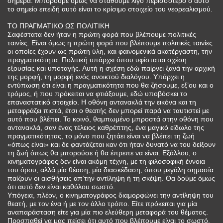
σήμερα. Μπορούμε όμως να σταθούμε λίγο περισσότερο σ’αυτό
το σημείο επειδή αυτό είναι το κρίσιμο στοιχείο του νεορεαλισμού.
ΤΟ ΠΡΑΓΜΑΤΙΚΟ ΩΣ ΠΟΛΙΤΙΚΗ
Σαφέστατα δεν ήταν η πρώτη φορά που βλέπουμε πολιτικές
ταινίες. Είναι όμως η πρώτη φορά που βλέπουμε πολιτικές ταινίες
οι οποίες έχουν ως πρώτη ύλη, και φαινομενικά ακατέργαστη, την
πραγματικότητα. Πολιτική υπάρχει όπου υφίσταται σχέση
εξουσίας και υποταγής. Αυτή η σχέση εδώ παίρνει ξανά την αρχική
της μορφή, τη μορφή ενός ανοικτού διαλόγου. Υπάρχει η
εντύπωση ότι είναι η πραγματικότητα που θα ζήσουμε, εξ’ου και ο
τρόμος, ή που πρόκειται να φτιάξουμε, εδώ υποβόσκει το
επαναστατικό στοιχείο. Η οθόνη αντανακλά την εικόνα και τη
μεταφράζει πιστά, έτσι ο θεατής δεν μπορεί παρά να ταυτιστεί με
αυτό που βλέπει. Το κοινό, θαμπωμένο μπροστά στην οθόνη που
αντανακλά, σαν ένας τέλειος καθρέπτης, ένα μαγικό είδωλο της
πραγματικότητας, το μόνο που ζητάει είναι να βλέπει τη ζωή
«όπως είναι» και δε φαντάζεται καν ότι ήταν δυνατό να του δείξουν
τη ζωή όπως θα μπορούσε ή θα έπρεπε να είναι. Εξάλλου, ο
κινηματογράφος δεν είναι ακόμη τέχνη, με τη φιλοσοφική έννοια
του όρου, αλλά μία θέαση, μία διασκέδαση, όπου μεγάλη σημασία
παίζουν οι αισθήσεις απ’την αντίληψη ή τη σκέψη. Θα δούμε όμως
ότι αυτό δεν είναι καθόλου σωστό.
Υπόγεια, πλέον, ο κινηματογράφος διαμορφώνει την αντίληψη του
θεατή, με τον ένα ή με τον άλλο τρόπο. Είτε πρόκειται για μία
αναπαράσταση είτε για μία πιο ελεύθερη μεταφορά του θέματος.
Προσπαθεί να μας πείσει ότι αυτό που βλέπουμε είναι το σωστό,