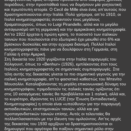
περιόδους, στην προσπάθειά τους να δομήσουν μία γοητευτική
και πρωτότυπη ιστορία. Ο Cecil de Mille είναι ένας απ’αυτούς που
δραστηριοποιούνται στην Ιταλία. Πολύ γρήγορα, απ’το 1910, οι
Ιταλοί κινηματογραφιστές συναντούν τους μεγάλους
δραματουργούς, όπως το Luigi Pirandello, αλλά και το μεγάλο
ανταγωνισμό απ’τη γερμανική και την αμερικάνικη κινηματογραφία.
Απ’το 1922 έρχεται η πρώτη κρίση, το ποσοστό των ιταλικών
ταινιών που πουλιούνται στο εξωτερικό έχει μειωθεί στο 6% και
βρίσκουν δυσκολίες και στην εγχώρια διανομή. Πολλοί Ιταλοί
κινηματογραφιστές πάνε για να δουλέψουν στη Γερμανία, στη
Γαλλία ή στην Αμερική.
Στη δεκαετία του 1920 γυρίζονται στην Ιταλία παραγωγές του
Χόλιγουντ, όπως το «Benhur» (1926), εμπλέκοντας έτσι τους
Ιταλούς κινηματογραφιστές σε σημαντικές συμπαραγωγές. Στα
τέλη αυτής της δεκαετίας γίνεται το πιο σημαντικό γεγονός για την
ιταλική κινηματογραφία, απ’το φασιστικό καθεστώς του Μπενίτο
Μουσολίνι. Καταλαβαίνοντας τη μεγάλη επικοινωνιακή δύναμη του
κινηματογράφου, πριμοδοτούν τις ιταλικές ταινίες ορίζοντας ότι
στις 10 εισαγόμενες ταινίες θα προβάλλεται και 1 ιταλική, αλλά και,
το κυριότερο, ιδρύοντας τη LUCE (την Ένωση Εκπαιδευτικής
Κινηματογραφίας) η οποία είναι «υπεύθυνη» για την παραγωγή
εκπαιδευτικών, επιστημονικών ταινιών, αλλά και για
προπαγανδιστικών ταινιών επίσης. Αυτές οι τελευταίες θα
πολλαπλασιαστούν με την έλευση του ομιλούντος. Απ’τις αρχές
της δεκαετίας του 1930 αρχίζουν να δραστηριοποιούνται οι
δημιουργοί που αργότερα θα παίξουν σημαντικό ρόλο στην