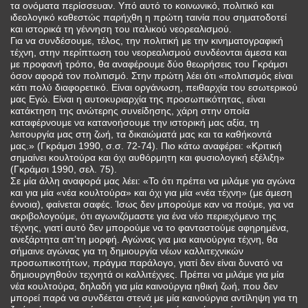
τα ονόματα περίσσευαν. Υπό αυτό το κοινωνικό, πολιτικό και
ιδεολογικό καθεστώς παρήχθη η πρώτη ταινία που σηματοδοτεί
και ιστορικά τη γέννηση του ιταλικού νεορεαλισμού.
Για να συνδέσουμε, τέλος, την πολιτική με την κινηματογραφική
τέχνη, στην περίπτωση του νεορεαλισμού συνδέονται άμεσα και
με προφανή τρόπο, θα αναφέρουμε δύο θεωρήσεις του Γκράμσι
όσον αφορά τον πολιτισμό. Στην πρώτη λέει ότι «πολιτισμός είναι
κάτι πολύ διαφορετικό. Είναι οργάνωση, πειθαρχία του εσωτερικού
μας Εγώ. Είναι η αυτοκυριαρχία της προσωπικότητας, είναι
κατάκτηση της ανώτερης συνείδησης, χάρη στην οποία
καταφέρνουμε να κατανοήσουμε την ιστορική μας αξία, τη
λειτουργία μας στη ζωή, τα δικαιώματά μας και τα καθήκοντά
μας.» (Γκράμσι 1990, σ.σ. 72-74). Πιο κάτω αναφέρει: «Κριτική
σημαίνει κουλτούρα και όχι αυθόρμητη και φυσιολογική εξέλιξη»
(Γκράμσι 1990, σελ. 75).
Σε μία άλλη αναφορά μας λέει: «Το ότι πρέπει να μιλάμε για αγώνα
και για μία «νέα κουλτούρα» και όχι για μία «νέα τέχνη» (με άμεση
έννοια), φαίνεται σαφές. Ίσως δεν μπορούμε καν να πούμε, για να
ακριβολογούμε, ότι αγωνιζόμαστε για ένα νέο περιεχόμενο της
τέχνης, γιατί αυτό δεν μπορούμε να το φανταστούμε αφηρημένα,
ανεξάρτητα απ’τη μορφή. Αγώνας για μια καινούργια τέχνη, θα
σήμαινε αγώνας για τη δημιουργία νέων καλλιτεχνικών
προσωπικοτήτων, πράγμα παράλογο, γιατί δεν είναι δυνατό να
δημιουργηθούν τεχνητά οι καλλιτέχνες. Πρέπει να μιλάμε για μία
νέα κουλτούρα, δηλαδή για μία καινούργια ηθική ζωή, που δεν
μπορεί παρά να συνδέεται στενά με μία καινούργια αντίληψη για τη