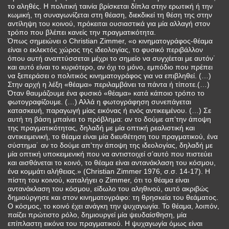
το αληθές. Η πολιτική ταινία βρίσκεται δίπλα στην ερωτική ή την
κωμική, τη συναγωνίζεται στη θέαση, διεκδικεί τη θέση της στην
αντίληψη του κοινού, πρόκειται ουσιαστικά για μία αλλαγή στον
τρόπο που βλέπει κανείς την πραγματικότητα.
Όπως σημειώνει ο Christian Zimmer, «ο κινηματογράφος-θέαμα
είναι ο εκλεκτός χώρος της ιδεολογίας, το φυσικό περιβάλλον
όπου αυτή αναπτύσσεται μέχρι το σημείο να συγχέεται με αυτόν˙
και αυτό είναι το κυριότερο, αν όχι το μόνο, εμπόδιο που πρέπει
να ξεπεράσει ο πολιτικός κινηματογράφος για να επιβληθεί. (…)
Στην αρχή η λέξη «θέαμα» περιλαμβάνει τα πάντα ή τίποτε.(…)
Όταν θαυμάζουμε ένα φυσικό «θέαμα» κατά κάποιο τρόπο το
φωτογραφίζουμε. (…) Αλλά η φωτογράφηση συνεπάγεται
κατασκευή, παραγωγή μίας εικόνας ή ενός αντικειμένου. (…) Σε
αυτή τη βάση μπαίνει το πρόβλημα: αν το δούμε απ’την άποψη
της πραγματικότητας, δηλαδή με μία οπτική ρεαλιστική και
αντικειμενική, το θέαμα είναι μία διευθέτηση του πραγματικού, ένα
σύστημα˙ αν το δούμε απ’την άποψη της ιδεολογίας, δηλαδή με
μία οπτική υποκειμενική που να αντιστοιχεί σ’αυτό που πιστεύει
και αισθάνεται το κοινό, το θέαμα είναι αντανάκλαση του κόσμου,
ένα κομμάτι αλήθειας.» (Christian Zimmer 1976, σ.σ. 14-17). Η
πίστη του κοινού, καταλήγει ο Zimmer, ότι το θέαμα είναι
αντανάκλαση του κόσμου, είδωλο του αληθινού, αυτό ακριβώς
δημιούργησε και στον κινηματογράφο: τη θρησκεία του θεάματος.
Ο κόσμος, το κοινό έχει ανάγκη την ψυχαγωγία. Το θέαμα, λοιπόν,
παίζει πρώτιστο ρόλο, δημιουργεί μία ψευδαίσθηση, μία
επίπλαστη εικόνα του πραγματικού. Η ψυχαγωγία όμως είναι