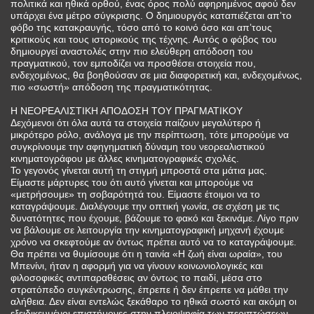
πολιτικά και ηθικά ορθού, ένας όρος πολύ αφηρημένος αφού δεν
υπάρχει ένα μέτρο σύγκρισης. Ο δημιουργός καταπιέζεται απ’το
φόβο της κατακραυγής, τόσο από το κοινό όσο και απ’τους
κριτικούς και τους ιστορικούς της τέχνης. Αυτός ο φόβος του
δημιουργεί αναστολές στην πιο ελεύθερη απόδοση του
πραγματικού, τον εμποδίζει να προσθέσει στοιχεία που,
ενδεχομένως, θα βοηθούσαν σε μια διαφορετική και, ενδεχομένως,
πιο «σωστή» απόδοση της πραγματικότητας.
Η ΝΕΟΡΕΑΛΙΣΤΙΚΗ ΑΠΟΔΟΣΗ ΤΟΥ ΠΡΑΓΜΑΤΙΚΟΥ
Δεχόμενοι ότι όλα αυτά τα στοιχεία παίζουν μεγαλύτερο ή
μικρότερο ρόλο, ανάλογα με την περίπτωση, τότε μπορούμε να
συγκρίνουμε την αφηγηματική δύναμη του νεορεαλιστικού
κινηματογράφου με άλλες κινηματογραφικές σχολές.
Το γεγονός γίνεται αυτή τη στιγμή μπροστά στα μάτια μας.
Είμαστε μάρτυρες του ότι αυτό γίνεται και μπορούμε να
«μετρήσουμε» τη σοβαρότητά του. Είμαστε έτοιμοι να το
καταγράψουμε. Διαλέγουμε την οπτική γωνία, σε σχέση με τις
δυνατότητες που έχουμε, βάζουμε το φακό και ξεκινάμε. Λίγο πριν
να βάλουμε σε λειτουργία την κινηματογραφική μηχανή έχουμε
χρόνο να σκεφτούμε αν όντως πρέπει αυτό να το καταγράψουμε.
Θα πρέπει να θυμίσουμε ότι η ταινία «Η ζωή είναι ωραία», του
Μπενίνι, ήταν η αφορμή για να γίνουν κοινωνιολογικές και
φιλοσοφικές αντιπαραθέσεις αν όντως το παιδί, μέσα στο
στρατόπεδο συγκέντρωσης, έπρεπε ή δεν έπρεπε να μάθει την
αλήθεια. Δεν είναι εντελώς ξεκάθαρο το ηθικά σωστό και ακόμη οι
εξειδικευμένοι επιστήμονες στην πλειοψηφία των περιπτώσεων