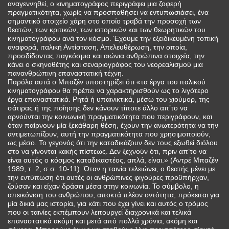
αναγεννηθεί, ο κινηματογράφος περιγράφει μια ζοφερή
πραγματικότητα, χωρίς να προσπαθήσει να εντυπωσιάσει, ένα
σημαντικό στοιχείο χάρη στο οποίο τραβά την προσοχή των
θεατών, των κριτικών, των ιστορικών και των θεωρητικών του
κινηματογράφου ανά τον κόσμο. Έχουμε την εξειδικευμένη τοπική
αναφορά, ιταλική Αντίσταση, Απελευθέρωση, την οποία,
προσδίδοντας παγκόσμια και αιώνια ανθρώπινα στοιχεία, την
κάνει ο σκηνοθέτης και σεναριογράφος του νεορεαλισμού μια
πανανθρώπινη επαναστατική τέχνη.
Παρόλα αυτά ο Μπαζέν υποστηρίζει ότι «τα έργα του ιταλικού
κινηματογράφου θα πρέπει να χαρακτηρισθούν ως το λιγότερο
έργα επαναστατικά. Ρητά ή υπαινικτικά, μέσω του χιούμορ, της
σάτιρας ή της ποίησης δεν κάνουν τίποτε άλλο απ’το να
αρνούνται την κοινωνική πραγματικότητα που περιγράφουν, και
όταν παίρνουν μία ξεκάθαρη θέση, έχουν την ανωτερότητα να την
αντιμετωπίζουν, αυτή την πραγματικότητα που χρησιμοποιούν,
ως μέσο. Το γεγονός ότι την καταδικάζουν δεν τους εξωθεί διόλου
στο να γίνονται κακής πίστεως. Δεν ξεχνούν ότι, πριν απ’το να
είναι αυτός ο κόσμος καταδικαστέος, απλά, είναι.» (Αντρέ Μπαζέν
1989, τ. 2, σ.σ. 10-11). Όταν η ταινία τελειώνει, ο θεατής μένει με
την εντύπωση ότι αυτές οι ανθρώπινες φιγούρες προϋπήρχαν,
ζούσαν και είχαν δράσει μέσα στην κοινωνία. Το σύμβολο, η
απεικόνιση του ανθρώπου, αποκτά πλέον οντότητα, πρόκειται για
μία δικιά μας ιστορία, για κάτι που έχει γίνει και αυτός ο τρόμος
που οι ταινίες εκπέμπουν λειτουργεί διαχρονικά και τελικά
επαναστατικά ακόμη και μετά από πολλά χρόνια, ακόμη και