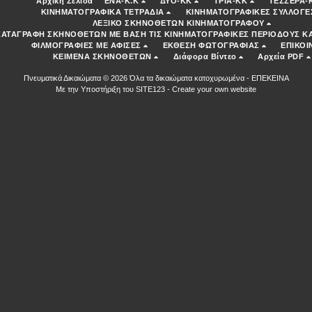
Αρχική Σελίδα
ENA-K.K
ΔΥΟ-ΚΚ
ΤΡΙΑ-ΚΚ
ΤΕΣΣΕΡΑ-
ΚΙΝΗΜΑΤΟΓΡΑΦΙΚΑ ΤΕΤΡΑΔΙΑ
ΚΙΝΗΜΑΤΟΓΡΑΦΙΚΕΣ ΣΥΛΛΟΓΕ
ΛΕΞΙΚΟ ΣΚΗΝΟΘΕΤΩΝ ΚΙΝΗΜΑΤΟΓΡΑΦΟΥ
ΚΑΤΑΓΡΑΦΗ ΣΚΗΝΟΘΕΤΩΝ ΜΕ ΒΑΣΗ ΤΙΣ ΚΙΝΗΜΑΤΟΓΡΑΦΙΚΕΣ ΠΕΡΙΟΔΟΥΣ ΚΑ
ΦΙΛΜΟΓΡΑΦΙΕΣ ΜΕ ΑΦΙΣΕΣ
ΕΚΘΕΣΗ ΦΩΤΟΓΡΑΦΙΑΣ
ΕΠΙΚΟΙ
ΚΕΙΜΕΝΑ ΣΚΗΝΟΘΕΤΩΝ
Διάφορα Βίντεο
Αρχεία PDF
Πνευματικά Δικαιώματα © 2026 Όλα τα δικαιώματα κατοχυρωμένα -
ΕΠΕΚΕΙΝΑ
Με την Υποστήριξη του
SITE123
-
Create your own website