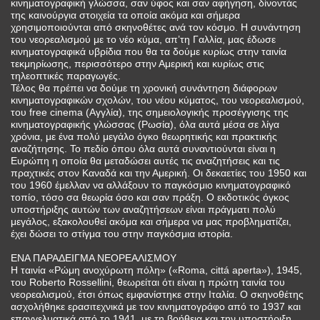
κινηματογραφική γλώσσα, σαν ύφος και σαν αφήγηση, δίνοντάς
της καινούργια στοιχεία τα οποία ακόμα και σήμερα
χρησιμοποιούνται από σκηνοθέτες ανά τον κόσμο. Η συνάντηση
του νεορεαλισμού με το νέο κύμα, απ’τη Γαλλία, μας έδωσε
κινηματογραφικά υβρίδια που θα τα δούμε κυρίως στην ταινία
τεκμηρίωσης, περισσότερο στην Αμερική και κυρίως στις
τηλεοπτικές παραγωγές.
Τέλος θα πρέπει να δούμε τη χρονική συνάντηση διάφορων
κινηματογραφικών σχολών, του νέου κύματος, του νεορεαλισμού,
του free cinema (Αγγλία), της σημειολογικής προσέγγισης της
κινηματογραφικής γλώσσας (Ρωσία), όλα αυτά μέσα σε λίγα
χρόνια, με ένα πολύ μεγάλο όγκο θεωρητικής και πρακτικής
αναζήτησης. Το πεδίο όπου όλα αυτά συναντιούνται είναι η
Ευρώπη η οποία θα μεταδώσει αυτές τις αναζητήσεις και τις
πραχτικές στον Καναδά και την Αμερική. Οι δεκαετίες του 1950 και
του 1960 έμελλαν να αλλάξουν το παγκόσμιο κινηματογραφικό
τοπίο, τόσο σα θεωρία όσο και σαν πράξη. Ο εκδοτικός όγκος
υποστήριξης αυτών των αναζητήσεων είναι πράγματι πολύ
μεγάλος, εξακολουθεί ακόμα και σήμερα να μας προβληματίζει,
έχει δώσει το στίγμα του στην παγκόσμια ιστορία.
ΕΝΑ ΠΑΡΑΔΕΙΓΜΑ ΝΕΟΡΕΑΛΙΣΜΟΥ
Η ταινία «Ρώμη ανοχύρωτη πόλη» («Roma, cittá aperta»), 1945,
του Roberto Rossellini, θεωρείται ότι είναι η πρώτη ταινία του
νεορεαλισμού, έτσι όπως εμφανίστηκε στην Ιταλία. Ο σκηνοθέτης
ασχολήθηκε ερασιτεχνικά με τον κινηματογράφο από το 1937 και
επαγγελματικά από το 1941, με τη βοήθεια και την υποστήριξη