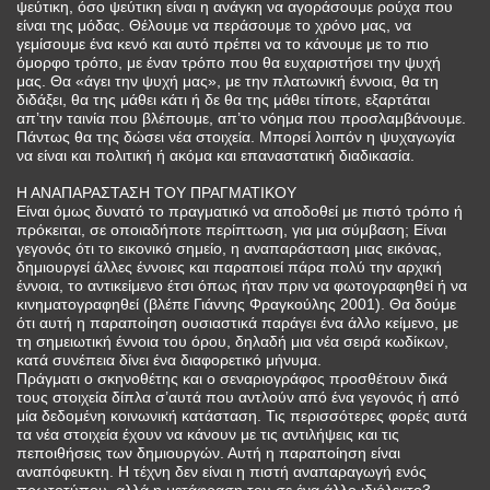
ψεύτικη, όσο ψεύτικη είναι η ανάγκη να αγοράσουμε ρούχα που
είναι της μόδας. Θέλουμε να περάσουμε το χρόνο μας, να
γεμίσουμε ένα κενό και αυτό πρέπει να το κάνουμε με το πιο
όμορφο τρόπο, με έναν τρόπο που θα ευχαριστήσει την ψυχή
μας. Θα «άγει την ψυχή μας», με την πλατωνική έννοια, θα τη
διδάξει, θα της μάθει κάτι ή δε θα της μάθει τίποτε, εξαρτάται
απ’την ταινία που βλέπουμε, απ’το νόημα που προσλαμβάνουμε.
Πάντως θα της δώσει νέα στοιχεία. Μπορεί λοιπόν η ψυχαγωγία
να είναι και πολιτική ή ακόμα και επαναστατική διαδικασία.
Η ΑΝΑΠΑΡΑΣΤΑΣΗ ΤΟΥ ΠΡΑΓΜΑΤΙΚΟΥ
Είναι όμως δυνατό το πραγματικό να αποδοθεί με πιστό τρόπο ή
πρόκειται, σε οποιαδήποτε περίπτωση, για μια σύμβαση; Είναι
γεγονός ότι το εικονικό σημείο, η αναπαράσταση μιας εικόνας,
δημιουργεί άλλες έννοιες και παραποιεί πάρα πολύ την αρχική
έννοια, το αντικείμενο έτσι όπως ήταν πριν να φωτογραφηθεί ή να
κινηματογραφηθεί (βλέπε Γιάννης Φραγκούλης 2001). Θα δούμε
ότι αυτή η παραποίηση ουσιαστικά παράγει ένα άλλο κείμενο, με
τη σημειωτική έννοια του όρου, δηλαδή μια νέα σειρά κωδίκων,
κατά συνέπεια δίνει ένα διαφορετικό μήνυμα.
Πράγματι ο σκηνοθέτης και ο σεναριογράφος προσθέτουν δικά
τους στοιχεία δίπλα σ’αυτά που αντλούν από ένα γεγονός ή από
μία δεδομένη κοινωνική κατάσταση. Τις περισσότερες φορές αυτά
τα νέα στοιχεία έχουν να κάνουν με τις αντιλήψεις και τις
πεποιθήσεις των δημιουργών. Αυτή η παραποίηση είναι
αναπόφευκτη. Η τέχνη δεν είναι η πιστή αναπαραγωγή ενός