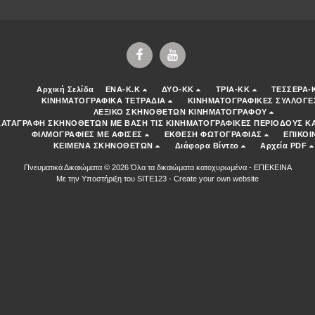
Αρχική Σελίδα
ENA-K.K
ΔΥΟ-ΚΚ
ΤΡΙΑ-ΚΚ
ΤΕΣΣΕΡΑ-
ΚΙΝΗΜΑΤΟΓΡΑΦΙΚΑ ΤΕΤΡΑΔΙΑ
ΚΙΝΗΜΑΤΟΓΡΑΦΙΚΕΣ ΣΥΛΛΟΓΕ
ΛΕΞΙΚΟ ΣΚΗΝΟΘΕΤΩΝ ΚΙΝΗΜΑΤΟΓΡΑΦΟΥ
ΚΑΤΑΓΡΑΦΗ ΣΚΗΝΟΘΕΤΩΝ ΜΕ ΒΑΣΗ ΤΙΣ ΚΙΝΗΜΑΤΟΓΡΑΦΙΚΕΣ ΠΕΡΙΟΔΟΥΣ ΚΑ
ΦΙΛΜΟΓΡΑΦΙΕΣ ΜΕ ΑΦΙΣΕΣ
ΕΚΘΕΣΗ ΦΩΤΟΓΡΑΦΙΑΣ
ΕΠΙΚΟΙ
ΚΕΙΜΕΝΑ ΣΚΗΝΟΘΕΤΩΝ
Διάφορα Βίντεο
Αρχεία PDF
Πνευματικά Δικαιώματα © 2026 Όλα τα δικαιώματα κατοχυρωμένα -
ΕΠΕΚΕΙΝΑ
Με την Υποστήριξη του
SITE123
-
Create your own website