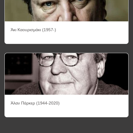
Άκι Καουρισμάκι (1957-)
Άλαν Πάρκερ (1944-2020)