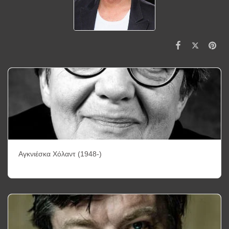
Αγκνιέσκα Χόλαντ (1948-)