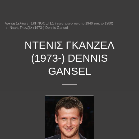
ΕΠΕΚΕΙΝΑ
Αρχική Σελίδα
ΣΚΗΝΟΘΕΤΕΣ (γεννημένοι από το 1940 έως το 1980)
Ντενίς Γκανζέλ (1973-) Dennis Gansel
ΝΤΕΝΊΣ ΓΚΑΝΖΈΛ
(1973-) DENNIS
GANSEL