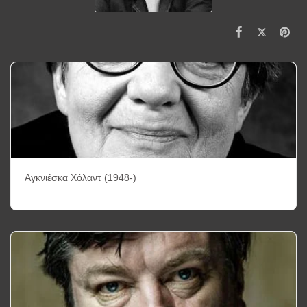
Αγκνιέσκα Χόλαντ (1948-)