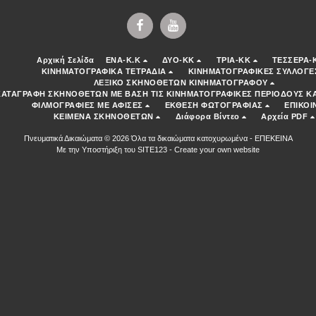
Αρχική Σελίδα
ENA-K.K
ΔΥΟ-ΚΚ
ΤΡΙΑ-ΚΚ
ΤΕΣΣΕΡΑ-
ΚΙΝΗΜΑΤΟΓΡΑΦΙΚΑ ΤΕΤΡΑΔΙΑ
ΚΙΝΗΜΑΤΟΓΡΑΦΙΚΕΣ ΣΥΛΛΟΓΕ
ΛΕΞΙΚΟ ΣΚΗΝΟΘΕΤΩΝ ΚΙΝΗΜΑΤΟΓΡΑΦΟΥ
ΚΑΤΑΓΡΑΦΗ ΣΚΗΝΟΘΕΤΩΝ ΜΕ ΒΑΣΗ ΤΙΣ ΚΙΝΗΜΑΤΟΓΡΑΦΙΚΕΣ ΠΕΡΙΟΔΟΥΣ ΚΑ
ΦΙΛΜΟΓΡΑΦΙΕΣ ΜΕ ΑΦΙΣΕΣ
ΕΚΘΕΣΗ ΦΩΤΟΓΡΑΦΙΑΣ
ΕΠΙΚΟΙ
ΚΕΙΜΕΝΑ ΣΚΗΝΟΘΕΤΩΝ
Διάφορα Βίντεο
Αρχεία PDF
Πνευματικά Δικαιώματα © 2026 Όλα τα δικαιώματα κατοχυρωμένα -
ΕΠΕΚΕΙΝΑ
Με την Υποστήριξη του
SITE123
-
Create your own website