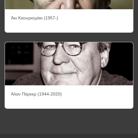
Άκι Καουρισμάκι (1957-)
Άλαν Πάρκερ (1944-2020)