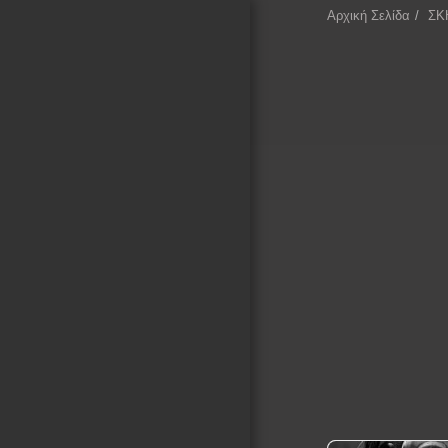
Αρχική Σελίδα
ΣΚ
ΕΠΕΚΕΙΝΑ
Αρχική Σελίδα
ΚΙΝΗΜΑΤΟΓΡΑΦΙΚΑ
ΤΕΤΡΑΔΙΑ
ΚΙΝΗΜΑΤΟΓΡΑΦΙΚΕΣ
ΣΥΛΛΟΓΕΣ
ΛΕΞΙΚΟ ΣΚΗΝΟΘΕΤΩΝ
ΚΙΝΗΜΑΤΟΓΡΑΦΟΥ
ΚΑΤΑΓΡΑΦΗ ΣΚΗΝΟΘΕΤΩΝ
ΜΕ ΒΑΣΗ ΤΙΣ
ΚΙΝΗΜΑΤΟΓΡΑΦΙΚΕΣ
ΠΕΡΙΟΔΟΥΣ ΚΑΙ ΚΙΝΗΜΑΤΑ
ΚΕΙΜΕΝΑ ΓΙΑ ΤΟΝ
ΚΙΝΗΜΑΤΟΓΡΑΦΟ
ΕΚΘΕΣΗ ΦΩΤΟΓΡΑΦΙΑΣ
ΕΠΙΚΟΙΝΩΝΙΑ