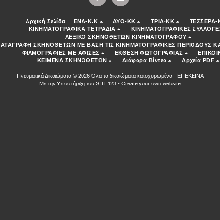
Αρχική Σελίδα
ENA-K.K
ΔΥΟ-ΚΚ
ΤΡΙΑ-ΚΚ
ΤΕΣΣΕΡΑ-
ΚΙΝΗΜΑΤΟΓΡΑΦΙΚΑ ΤΕΤΡΑΔΙΑ
ΚΙΝΗΜΑΤΟΓΡΑΦΙΚΕΣ ΣΥΛΛΟΓΕ
ΛΕΞΙΚΟ ΣΚΗΝΟΘΕΤΩΝ ΚΙΝΗΜΑΤΟΓΡΑΦΟΥ
ΚΑΤΑΓΡΑΦΗ ΣΚΗΝΟΘΕΤΩΝ ΜΕ ΒΑΣΗ ΤΙΣ ΚΙΝΗΜΑΤΟΓΡΑΦΙΚΕΣ ΠΕΡΙΟΔΟΥΣ ΚΑ
ΦΙΛΜΟΓΡΑΦΙΕΣ ΜΕ ΑΦΙΣΕΣ
ΕΚΘΕΣΗ ΦΩΤΟΓΡΑΦΙΑΣ
ΕΠΙΚΟΙ
ΚΕΙΜΕΝΑ ΣΚΗΝΟΘΕΤΩΝ
Διάφορα Βίντεο
Αρχεία PDF
Πνευματικά Δικαιώματα © 2026 Όλα τα δικαιώματα κατοχυρωμένα -
ΕΠΕΚΕΙΝΑ
Με την Υποστήριξη του
SITE123
-
Create your own website