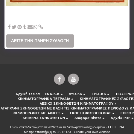
The Searchers (1956) John Ford - Το καλύτερο γουέστερν όλων
των εποχών. Θεωρείται μια από τις 10 καλύτερες ταινίες του
κινηματογράφου.
ΔΕΊΤΕ ΤΗΝ ΠΛΉΡΗ ΣΥΛΛΟΓΉ
Αρχική Σελίδα
ENA-K.K
ΔΥΟ-ΚΚ
ΤΡΙΑ-ΚΚ
ΤΕΣΣΕΡΑ-
ΚΙΝΗΜΑΤΟΓΡΑΦΙΚΑ ΤΕΤΡΑΔΙΑ
ΚΙΝΗΜΑΤΟΓΡΑΦΙΚΕΣ ΣΥΛΛΟΓΕ
ΛΕΞΙΚΟ ΣΚΗΝΟΘΕΤΩΝ ΚΙΝΗΜΑΤΟΓΡΑΦΟΥ
ΚΑΤΑΓΡΑΦΗ ΣΚΗΝΟΘΕΤΩΝ ΜΕ ΒΑΣΗ ΤΙΣ ΚΙΝΗΜΑΤΟΓΡΑΦΙΚΕΣ ΠΕΡΙΟΔΟΥΣ ΚΑ
ΦΙΛΜΟΓΡΑΦΙΕΣ ΜΕ ΑΦΙΣΕΣ
ΕΚΘΕΣΗ ΦΩΤΟΓΡΑΦΙΑΣ
ΕΠΙΚΟΙ
ΚΕΙΜΕΝΑ ΣΚΗΝΟΘΕΤΩΝ
Διάφορα Βίντεο
Αρχεία PDF
Πνευματικά Δικαιώματα © 2026 Όλα τα δικαιώματα κατοχυρωμένα -
ΕΠΕΚΕΙΝΑ
Με την Υποστήριξη του
SITE123
-
Create your own website