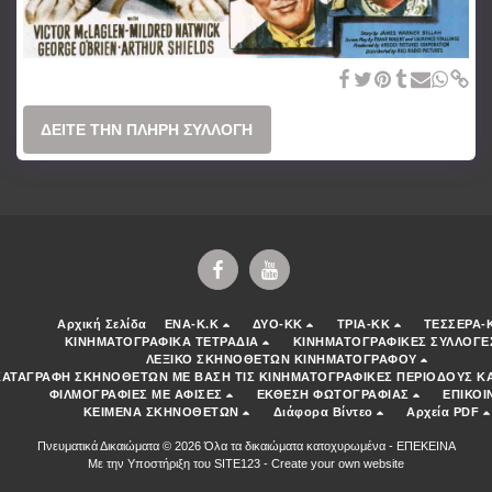
She Wore a Yellow Ribbon (1949) John Ford
ΔΕΊΤΕ ΤΗΝ ΠΛΉΡΗ ΣΥΛΛΟΓΉ
Αρχική Σελίδα
ENA-K.K
ΔΥΟ-ΚΚ
ΤΡΙΑ-ΚΚ
ΤΕΣΣΕΡΑ-
ΚΙΝΗΜΑΤΟΓΡΑΦΙΚΑ ΤΕΤΡΑΔΙΑ
ΚΙΝΗΜΑΤΟΓΡΑΦΙΚΕΣ ΣΥΛΛΟΓΕ
ΛΕΞΙΚΟ ΣΚΗΝΟΘΕΤΩΝ ΚΙΝΗΜΑΤΟΓΡΑΦΟΥ
ΚΑΤΑΓΡΑΦΗ ΣΚΗΝΟΘΕΤΩΝ ΜΕ ΒΑΣΗ ΤΙΣ ΚΙΝΗΜΑΤΟΓΡΑΦΙΚΕΣ ΠΕΡΙΟΔΟΥΣ ΚΑ
ΦΙΛΜΟΓΡΑΦΙΕΣ ΜΕ ΑΦΙΣΕΣ
ΕΚΘΕΣΗ ΦΩΤΟΓΡΑΦΙΑΣ
ΕΠΙΚΟΙ
ΚΕΙΜΕΝΑ ΣΚΗΝΟΘΕΤΩΝ
Διάφορα Βίντεο
Αρχεία PDF
Πνευματικά Δικαιώματα © 2026 Όλα τα δικαιώματα κατοχυρωμένα -
ΕΠΕΚΕΙΝΑ
Με την Υποστήριξη του
SITE123
-
Create your own website