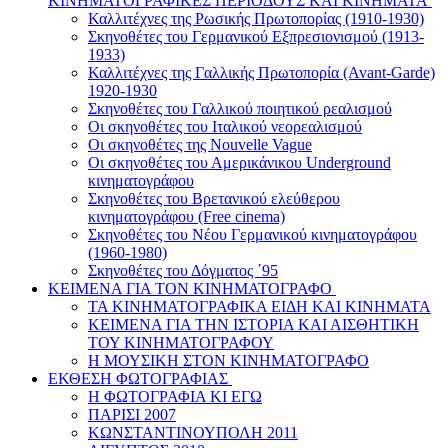
ΚΙΝΗΜΑΤΟΓΡΑΦΙΚΕΣ ΠΕΡΙΟΔΟΥΣ ΚΑΙ ΚΙΝΗΜΑΤΑ
Καλλιτέχνες της Ρωσικής Πρωτοπορίας (1910-1930)
Σκηνοθέτες του Γερμανικού Εξπρεσιονισμού (1913-
1933)
Καλλιτέχνες της Γαλλικής Πρωτοπορία (Avant-Garde)
1920-1930
Σκηνοθέτες του Γαλλικού ποιητικού ρεαλισμού
Οι σκηνοθέτες του Ιταλικού νεορεαλισμού
Οι σκηνοθέτες της Nouvelle Vague
Οι σκηνοθέτες του Αμερικάνικου Underground
κινηματογράφου
Σκηνοθέτες του Βρετανικού ελεύθερου
κινηματογράφου (Free cinema)
Σκηνοθέτες του Νέου Γερμανικού κινηματογράφου
(1960-1980)
Σκηνοθέτες του Δόγματος ΄95
ΚΕΙΜΕΝΑ ΓΙΑ ΤΟΝ ΚΙΝΗΜΑΤΟΓΡΑΦΟ
ΤΑ ΚΙΝΗΜΑΤΟΓΡΑΦΙΚΑ ΕΙΔΗ ΚΑΙ ΚΙΝΗΜΑΤΑ
ΚΕΙΜΕΝΑ ΓΙΑ ΤΗΝ ΙΣΤΟΡΙΑ ΚΑΙ ΑΙΣΘΗΤΙΚΗ
ΤΟΥ ΚΙΝΗΜΑΤΟΓΡΑΦΟΥ
Η ΜΟΥΣΙΚΗ ΣΤΟΝ ΚΙΝΗΜΑΤΟΓΡΑΦΟ
ΕΚΘΕΣΗ ΦΩΤΟΓΡΑΦΙΑΣ
Η ΦΩΤΟΓΡΑΦΙΑ ΚΙ ΕΓΩ
ΠΑΡΙΣΙ 2007
ΚΩΝΣΤΑΝΤΙΝΟΥΠΟΛΗ 2011