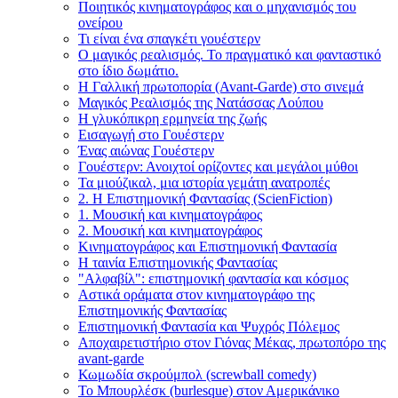
Ποιητικός κινηματογράφος και ο μηχανισμός του
ονείρου
Τι είναι ένα σπαγκέτι γουέστερν
Ο μαγικός ρεαλισμός. Το πραγματικό και φανταστικό
στο ίδιο δωμάτιο.
Η Γαλλική πρωτοπορία (Avant-Garde) στο σινεμά
Μαγικός Ρεαλισμός της Νατάσσας Λούπου
Η γλυκόπικρη ερμηνεία της ζωής
Εισαγωγή στο Γουέστερν
Ένας αιώνας Γουέστερν
Γουέστερν: Ανοιχτοί ορίζοντες και μεγάλοι μύθοι
Τα μιούζικαλ, μια ιστορία γεμάτη ανατροπές
2. Η Επιστημονική Φαντασίας (ScienFiction)
1. Μουσική και κινηματογράφος
2. Μουσική και κινηματογράφος
Κινηματογράφος και Επιστημονική Φαντασία
Η ταινία Επιστημονικής Φαντασίας
"Αλφαβίλ": επιστημονική φαντασία και κόσμος
Αστικά οράματα στον κινηματογράφο της
Επιστημονικής Φαντασίας
Επιστημονική Φαντασία και Ψυχρός Πόλεμος
Αποχαιρετιστήριο στον Γιόνας Μέκας, πρωτοπόρο της
avant-garde
Κωμωδία σκρούμπολ (screwball comedy)
Το Μπουρλέσκ (burlesque) στον Αμερικάνικο