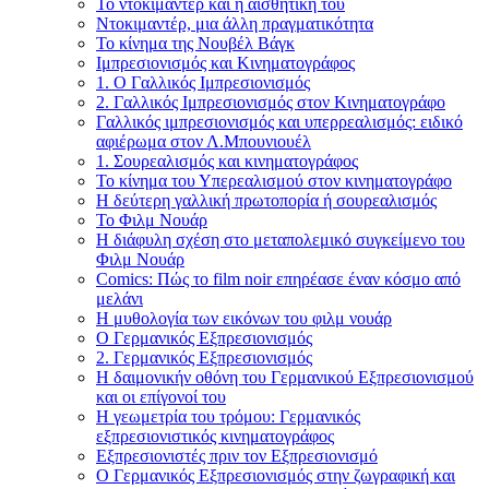
Το ντοκιμαντέρ και η αισθητική του
Ντοκιμαντέρ, μια άλλη πραγματικότητα
Το κίνημα της Νουβέλ Βάγκ
Ιμπρεσιονισμός και Κινηματογράφος
1. Ο Γαλλικός Ιμπρεσιονισμός
2. Γαλλικός Ιμπρεσιονισμός στον Κινηματογράφο
Γαλλικός ιμπρεσιονισμός και υπερρεαλισμός: ειδικό
αφιέρωμα στον Λ.Μπουνιουέλ
1. Σουρεαλισμός και κινηματογράφος
Το κίνημα του Υπερεαλισμού στον κινηματογράφο
Η δεύτερη γαλλική πρωτοπορία ή σουρεαλισμός
Το Φιλμ Νουάρ
Η διάφυλη σχέση στο μεταπολεμικό συγκείμενο του
Φιλμ Νουάρ
Comics: Πώς τo film noir επηρέασε έναν κόσμο από
μελάνι
Η μυθολογία των εικόνων του φιλμ νουάρ
O Γερμανικός Εξπρεσιονισμός
2. Γερμανικός Εξπρεσιονισμός
Η δαιμονικήν οθόνη του Γερμανικού Εξπρεσιονισμού
και οι επίγονοί του
Η γεωμετρία του τρόμου: Γερμανικός
εξπρεσιονιστικός κινηματογράφος
Εξπρεσιονιστές πριν τον Εξπρεσιονισμό
Ο Γερμανικός Εξπρεσιονισμός στην ζωγραφική και