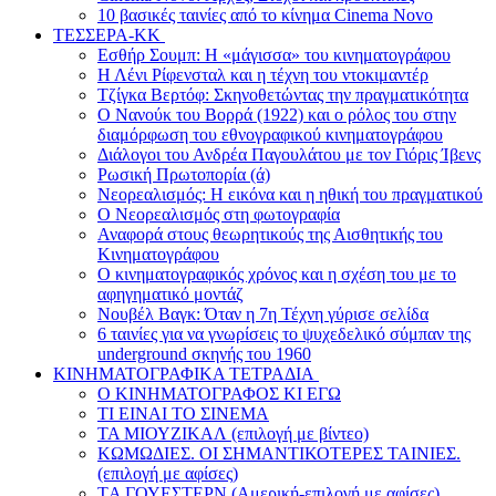
10 βασικές ταινίες από το κίνημα Cinema Novo
ΤΕΣΣΕΡΑ-ΚΚ
Εσθήρ Σουμπ: Η «μάγισσα» του κινηματογράφου
Η Λένι Ρίφενσταλ και η τέχνη του ντοκιμαντέρ
Τζίγκα Βερτόφ: Σκηνοθετώντας την πραγματικότητα
Ο Νανούκ του Βορρά (1922) και ο ρόλος του στην
διαμόρφωση του εθνογραφικού κινηματογράφου
Διάλογοι του Ανδρέα Παγουλάτου με τον Γιόρις Ίβενς
Ρωσική Πρωτοπορία (ά)
Νεορεαλισμός: Η εικόνα και η ηθική του πραγματικού
Ο Νεορεαλισμός στη φωτογραφία
Αναφορά στους θεωρητικούς της Αισθητικής του
Κινηματογράφου
Ο κινηματογραφικός χρόνος και η σχέση του με το
αφηγηματικό μοντάζ
Νουβέλ Βαγκ: Όταν η 7η Τέχνη γύρισε σελίδα
6 ταινίες για να γνωρίσεις το ψυχεδελικό σύμπαν της
underground σκηνής του 1960
ΚΙΝΗΜΑΤΟΓΡΑΦΙΚΑ ΤΕΤΡΑΔΙΑ
Ο ΚΙΝΗΜΑΤΟΓΡΑΦΟΣ ΚΙ ΕΓΩ
ΤΙ ΕΙΝΑΙ ΤΟ ΣΙΝΕΜΑ
ΤΑ ΜΙΟΥΖΙΚΑΛ (επιλογή με βίντεο)
ΚΩΜΩΔΙΕΣ. ΟΙ ΣΗΜΑΝΤΙΚΟΤΕΡΕΣ ΤΑΙΝΙΕΣ.
(επιλογή με αφίσες)
TΑ ΓΟΥΕΣΤΕΡΝ (Αμερική-επιλογή με αφίσες)