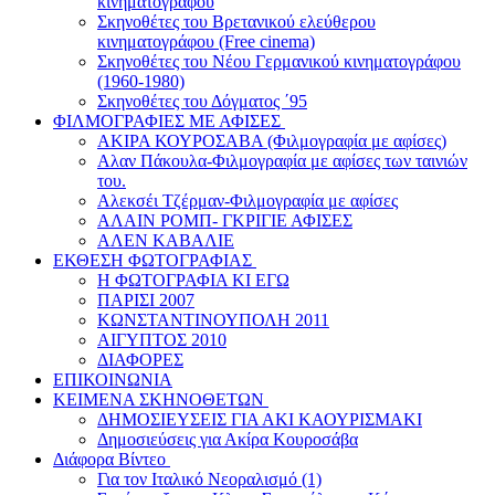
κινηματογράφου
Σκηνοθέτες του Βρετανικού ελεύθερου
κινηματογράφου (Free cinema)
Σκηνοθέτες του Νέου Γερμανικού κινηματογράφου
(1960-1980)
Σκηνοθέτες του Δόγματος ΄95
ΦΙΛΜΟΓΡΑΦΙΕΣ ΜΕ ΑΦΙΣΕΣ
ΑΚΙΡΑ ΚΟΥΡΟΣΑΒΑ (Φιλμογραφία με αφίσες)
Αλαν Πάκουλα-Φιλμογραφία με αφίσες των ταινιών
του.
Αλεκσέι Τζέρμαν-Φιλμογραφία με αφίσες
ΑΛΑΙΝ ΡΟΜΠ- ΓΚΡΙΓΙΕ ΑΦΙΣΕΣ
ΑΛΕΝ ΚΑΒΑΛΙΕ
ΕΚΘΕΣΗ ΦΩΤΟΓΡΑΦΙΑΣ
Η ΦΩΤΟΓΡΑΦΙΑ ΚΙ ΕΓΩ
ΠΑΡΙΣΙ 2007
ΚΩΝΣΤΑΝΤΙΝΟΥΠΟΛΗ 2011
ΑΙΓΥΠΤΟΣ 2010
ΔΙΑΦΟΡΕΣ
ΕΠΙΚΟΙΝΩΝΙΑ
ΚΕΙΜΕΝΑ ΣΚΗΝΟΘΕΤΩΝ
ΔΗΜΟΣΙΕΥΣΕΙΣ ΓΙΑ ΑΚΙ ΚΑΟΥΡΙΣΜΑΚΙ
Δημοσιεύσεις για Ακίρα Κουροσάβα
Διάφορα Βίντεο
Για τον Ιταλικό Νεοραλισμό (1)