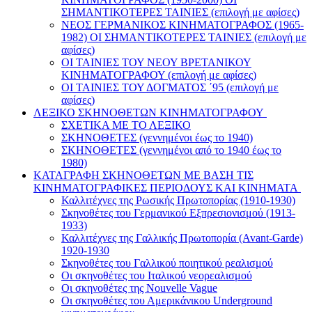
ΣΗΜΑΝΤΙΚΟΤΕΡΕΣ ΤΑΙΝΙΕΣ (επιλογή με αφίσες)
ΝΕΟΣ ΓΕΡΜΑΝΙΚΟΣ ΚΙΝΗΜΑΤΟΓΡΑΦΟΣ (1965-
1982) ΟΙ ΣΗΜΑΝΤΙΚΟΤΕΡΕΣ ΤΑΙΝΙΕΣ (επιλογή με
αφίσες)
ΟΙ ΤΑΙΝΙΕΣ ΤΟΥ ΝΕΟΥ ΒΡΕΤΑΝΙΚΟΥ
ΚΙΝΗΜΑΤΟΓΡΑΦΟΥ (επιλογή με αφίσες)
ΟΙ ΤΑΙΝΙΕΣ ΤΟΥ ΔΟΓΜΑΤΟΣ ΄95 (επιλογή με
αφίσες)
ΛΕΞΙΚΟ ΣΚΗΝΟΘΕΤΩΝ ΚΙΝΗΜΑΤΟΓΡΑΦΟΥ
ΣΧΕΤΙΚΑ ΜΕ ΤΟ ΛΕΞΙΚΟ
ΣΚΗΝΟΘΕΤΕΣ (γεννημένοι έως το 1940)
ΣΚΗΝΟΘΕΤΕΣ (γεννημένοι από το 1940 έως το
1980)
ΚΑΤΑΓΡΑΦΗ ΣΚΗΝΟΘΕΤΩΝ ΜΕ ΒΑΣΗ ΤΙΣ
ΚΙΝΗΜΑΤΟΓΡΑΦΙΚΕΣ ΠΕΡΙΟΔΟΥΣ ΚΑΙ ΚΙΝΗΜΑΤΑ
Καλλιτέχνες της Ρωσικής Πρωτοπορίας (1910-1930)
Σκηνοθέτες του Γερμανικού Εξπρεσιονισμού (1913-
1933)
Καλλιτέχνες της Γαλλικής Πρωτοπορία (Avant-Garde)
1920-1930
Σκηνοθέτες του Γαλλικού ποιητικού ρεαλισμού
Οι σκηνοθέτες του Ιταλικού νεορεαλισμού
Οι σκηνοθέτες της Nouvelle Vague
Οι σκηνοθέτες του Αμερικάνικου Underground