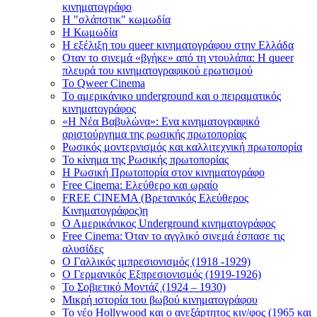
κινηματογράφο
Η "σλάπστικ" κωμωδία
Η Κωμωδία
Η εξέλιξη του queer κινηματογράφου στην Ελλάδα
Οταν το σινεμά «βγήκε» από τη ντουλάπα: H queer
πλευρά του κινηματογραφικού ερωτισμού
Το Qweer Cinema
Το αμερικάνικο underground και ο πειραματικός
κινηματογράφος
«Η Νέα Βαβυλώνα»: Ενα κινηματογραφικό
αριστούργημα της ρωσικής πρωτοπορίας
Ρωσικός μοντερνισμός και καλλιτεχνική πρωτοπορία
Το κίνημα της Ρωσικής πρωτοπορίας
Η Ρωσική Πρωτοπορία στον κινηματογράφο
Free Cinema: Ελεύθερο και ωραίο
FREE CINEMA (Βρετανικός Ελεύθερος
Κινηματογράφος)η
Ο Αμερικάνικος Underground κινηματογράφος
Free Cinema: Όταν το αγγλικό σινεμά έσπασε τις
αλυσίδες
Ο Γαλλικός ιμπρεσιονισμός (1918 -1929)
Ο Γερμανικός Εξπρεσιονισμός (1919-1926)
To Σοβιετικό Μοντάζ (1924 – 1930)
Μικρή ιστορία του βωβού κινηματογράφου
Το νέο Hollywood και ο ανεξάρτητος κιν/φος (1965 και