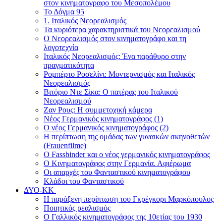
στον κινηματογραφο του Μεσοπολέμου
Το Δόγμα 95
1. Ιταλικός Νεορεαλισμός
Τα κυριότερα χαρακτηριστικά του Νεορεαλισμού
Ο Νεορεαλισμός στον κινηματογράφο και τη
λογοτεχνία
Ιταλικός Νεορεαλισμός: Ένα παράθυρο στην
πραγματικότητα
Ρομπέρτο Ροσελίνι: Μοντερνισμός και Ιταλικός
Νεορεαλισμός
Βιτόριο Ντε Σίκα: Ο πατέρας του Iταλικού
Νεορεαλισμού
Ζαν Ρους: Η συμμετοχική κάμερα
Νέος Γερμανικός κινηματογράφος (1)
Ο νέος Γερμανικός κινηματογράφος (2)
Η περίπτωση της ομάδας των γυναικών σκηνοθετών
(Frauenfilme)
O Fassbinder και ο νέος γερμανικός κινηματογράφος
Ο Κινηματογράφος στην Γερμανία. Αφιέρωμα
Οι απαρχές του Φανταστικού κινηματογράφου
Κλάδοι του Φανταστικού
ΔΥΟ-ΚΚ
Η παράξενη περίπτωση του Γκρέγκορι Μαρκόπουλος
Ποιητικός ρεαλισμός
Ο Γαλλικός κινηματογράφος της 10ετίας του 1930