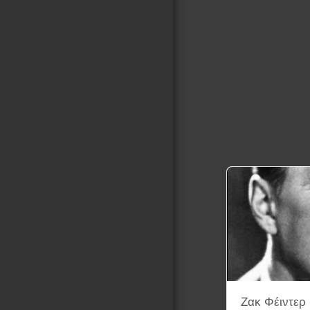
Ζακ Φέιντερ 