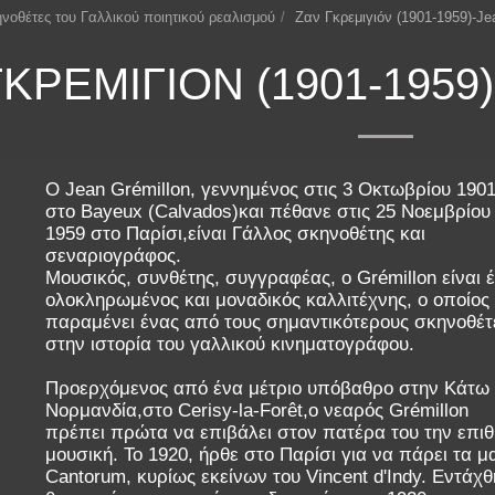
νοθέτες του Γαλλικού ποιητικού ρεαλισμού
Ζαν Γκρεμιγιόν (1901-1959)-Je
ΓΚΡΕΜΙΓΙΌΝ (1901-195
Ο Jean Grémillon, γεννημένος στις 3 Οκτωβρίου 190
στο Bayeux (Calvados)και πέθανε στις 25 Νοεμβρίου
1959 στο Παρίσι,είναι Γάλλος σκηνοθέτης και
σεναριογράφος.
Μουσικός, συνθέτης, συγγραφέας, ο Grémillon είναι 
ολοκληρωμένος και μοναδικός καλλιτέχνης, ο οποίος
παραμένει ένας από τους σημαντικότερους σκηνοθέτ
στην ιστορία του γαλλικού κινηματογράφου.
Προερχόμενος από ένα μέτριο υπόβαθρο στην Κάτω
Νορμανδία,στο Cerisy-la-Forêt,ο νεαρός Grémillon
πρέπει πρώτα να επιβάλει στον πατέρα του την επιθ
μουσική. Το 1920, ήρθε στο Παρίσι για να πάρει τα 
Cantorum, κυρίως εκείνων του Vincent d'Indy. Εντάχθ