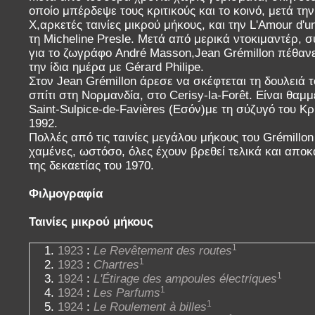
οποίο μπέρδεψε τους κριτικούς και το κοινό, μετά τη
X,αρκετές ταινίες μικρού μήκους, και την L'Amour d
τη Micheline Presle. Μετά από μερικά ντοκιμαντέρ,
για το ζωγράφο André Masson,Jean Grémillon πέθανε
την ίδια ημέρα με Gérard Philipe.
Στον Jean Grémillon άρεσε να σκέφτεται τη δουλειά τ
σπίτι στη Νορμανδία, στο Cerisy-la-Forêt. Είναι θαμ
Saint-Sulpice-de-Favières (Εσόν)με τη σύζυγό του Κρ
1992.
Πολλές από τις ταινίες μεγάλου μήκους του Grémillo
χαμένες, ωστόσο, όλες έχουν βρεθεί τελικά και απο
της δεκαετίας του 1970.
Φιλμογραφία
Ταινίες μικρού μήκους
1
1923
:
Le Revêtement des routes
1
1923
:
Chartres
1
1924
:
L'Étirage des ampoules électriques
1
1924
:
Les Parfums
1
1924
:
Le Roulement à billes