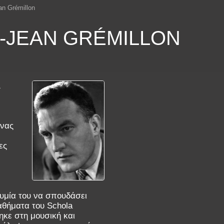
an Grémillon
9)-JEAN GRÉMILLON
1
ένας
ες
υμία του να σπουδάσει
μαθήματα του Schola
ηκε στη μουσική και