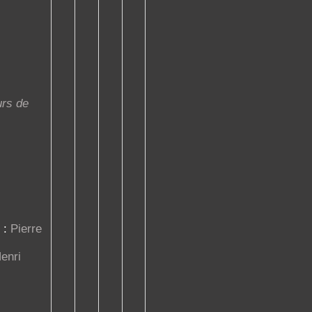
urs de
 :
Pierre
enri