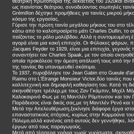
θεατρική πρωτοπορία της δεκαετίας του 1920και αν
ως πιανίστας θεάτρου, συνοδεύοντας σιωπηλές ταινίε
Grémillon δέχτηκε προμήθειες για ταινίες μικρού μήκ
κόσμο της εργασίας.
Γύρισε την πρώτη ταινία μεγάλου μήκους του στο τέλ
κάτω από το καλοπροαίρετο μάτι Charles Dullin, το ο
παίζοντας το ρόλο μολύβδου. Αλλά η συντομευμένη έ
αγορά είναι μια κακή επιτυχία. Οι Φύλακες φάρων,
Jacques Feyder το 1929, είναι μια επιτυχία, γεγονός 
συναντήσει τον Charles Spaak, με τον οποίο σκηνοθέτ
οποία προκάλεσε την άμεση απόλυσή τους από την P
της ταινίας θα υπονομευθεί σκόπιμα.
Το 1937, πυροβόλησε τον Jean Gabin στο Gueule d'am
Raimu στο L'Étrange Monsieur Victor,δύο ταινίες που
καλλιτεχνική και δημοφιλή καθαγίαση του. Κατά τη δι
σκηνοθέτησε τρέιλερ,με τους Ζαν Γκάμπιν, Μιχέλ Μό
Καλοκαιρινό Φως με τη Μαντλέν Ρόμπινσον και τον 
Παράδεισος είναι δικός σας,με τη Μαντλέν Ρενό και 
Μετά την Απελευθέρωση,ξεκίνησε διάφορα έργα ιστο
επαναστατικούς στόχους, κυρίως στην Κομμούνα του 
Πόλεμο,αλλά κανένας από αυτούς δεν γεννήθηκε, λό
έργων από τους παραγωγούς.
Μετά από τέσσερα χρόνια χωρίς γυρίσματα, σκηνοθέ