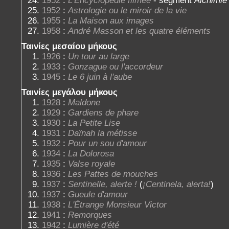
1952
:
Astrologie ou le miroir de la vie
1955
:
La Maison aux images
1958
:
André Masson et les quatre éléments
Ταινίες μεσαίου μήκους
1926
:
Un tour au large
1933
:
Gonzague ou l'accordeur
1945
:
Le 6 juin à l'aube
Ταινίες μεγάλου μήκους
1928
:
Maldone
1929
:
Gardiens de phare
1930
:
La Petite Lise
1931
:
Daïnah la métisse
1932
:
Pour un sou d'amour
1934
:
La Dolorosa
1935
:
Valse royale
1936
:
Les Pattes de mouches
1937
:
Sentinelle, alerte !
(
¡Centinela, alerta!
)
1937
:
Gueule d'amour
1938
:
L'Étrange Monsieur Victor
1941
:
Remorques
1942
:
Lumière d'été