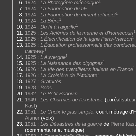
1
1924
:
La Photogénie mécanique
1
1924
:
La Fabrication du fil
1
1924
:
La Fabrication du ciment artificiel
1
1924
:
La Bière
1
1924
:
Du fil à l'aiguille
1
1925
:
Les Aciéries de la marine et d'Homécourt
1
1925
:
L'Électrification de la ligne Paris-Vierzon
1925
:
L'Éducation professionnelle des conducte
1
tramway
1
1925
:
L'Auvergne
1
1925
:
La Naissance des cigognes
1
1926
:
La Vie des travailleurs italiens en France
1
1926
:
La Croisière de l'Atalante
1927
:
Gratuités
1928
:
Bobs
1932
:
Le Petit Babouin
1949
:
Les Charmes de l'existence
(coréalisateur
Kast
)
1951
:
Le Choix le plus simple
, court métrage d'
H
Aisner
(voix)
1951
:
Les Désastres de la guerre
de
Pierre Kast
(commentaire et musique)
1952
:
L'Encyclopédie filmée
- segment
Alchimie