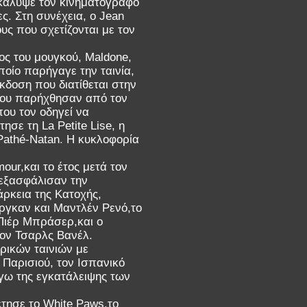
ακάλυψε τον κινηματογράφο
ς. Στη συνέχεια, ο Jean
ους που σχετίζονται με τον
ος του μουγκού, Maldone,
ποίο παρήγαγε την ταινία,
κδοση που διατίθεται στην
 που παρήχθησαν από τον
που τον οδηγεί να
ησε τη La Petite Lise, η
athé-Natan. Η κυκλοφορία
our,και το έτος μετά τον
 εξασφάλισαν την
άρκεια της Κατοχής,
ργκαν και Μαντλέν Ρενό,το
Πιέρ Μπράσερ,και ο
τον Τσαρλς Βανέλ.
ρικών ταινιών με
Παρισιού, τον Ισπανικό
γω της εγκατάλειψης των
τησε το White Paws,το