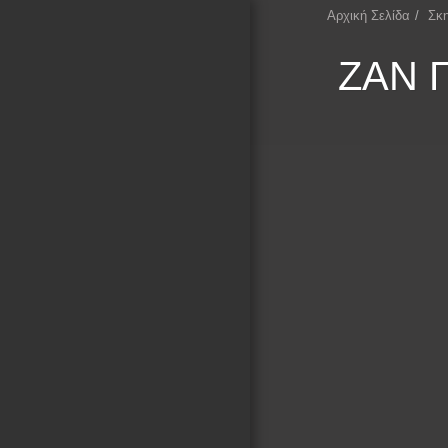
Αρχική Σελίδα
Σκη
ΕΠΕΚΕΙΝΑ
ΖΑΝ 
Αρχική Σελίδα
ΚΙΝΗΜΑΤΟΓΡΑΦΙΚΑ
ΤΕΤΡΑΔΙΑ
ΚΙΝΗΜΑΤΟΓΡΑΦΙΚΕΣ
ΣΥΛΛΟΓΕΣ
ΛΕΞΙΚΟ ΣΚΗΝΟΘΕΤΩΝ
ΚΙΝΗΜΑΤΟΓΡΑΦΟΥ
ΚΑΤΑΓΡΑΦΗ ΣΚΗΝΟΘΕΤΩΝ
ΜΕ ΒΑΣΗ ΤΙΣ
ΚΙΝΗΜΑΤΟΓΡΑΦΙΚΕΣ
ΠΕΡΙΟΔΟΥΣ ΚΑΙ ΚΙΝΗΜΑΤΑ
ΚΕΙΜΕΝΑ ΓΙΑ ΤΟΝ
ΚΙΝΗΜΑΤΟΓΡΑΦΟ
ΕΚΘΕΣΗ ΦΩΤΟΓΡΑΦΙΑΣ
ΕΠΙΚΟΙΝΩΝΙΑ