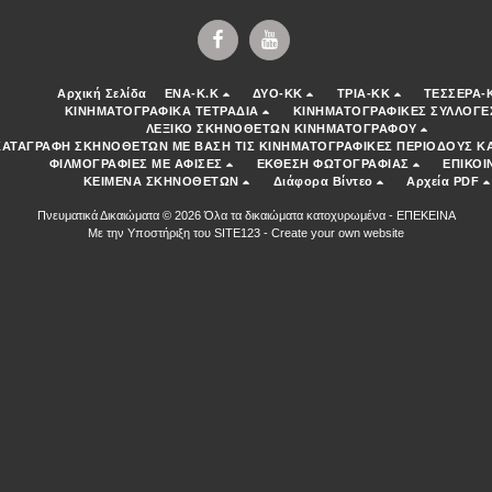
Αρχική Σελίδα
ENA-K.K
ΔΥΟ-ΚΚ
ΤΡΙΑ-ΚΚ
ΤΕΣΣΕΡΑ-
ΚΙΝΗΜΑΤΟΓΡΑΦΙΚΑ ΤΕΤΡΑΔΙΑ
ΚΙΝΗΜΑΤΟΓΡΑΦΙΚΕΣ ΣΥΛΛΟΓΕ
ΛΕΞΙΚΟ ΣΚΗΝΟΘΕΤΩΝ ΚΙΝΗΜΑΤΟΓΡΑΦΟΥ
ΚΑΤΑΓΡΑΦΗ ΣΚΗΝΟΘΕΤΩΝ ΜΕ ΒΑΣΗ ΤΙΣ ΚΙΝΗΜΑΤΟΓΡΑΦΙΚΕΣ ΠΕΡΙΟΔΟΥΣ ΚΑ
ΦΙΛΜΟΓΡΑΦΙΕΣ ΜΕ ΑΦΙΣΕΣ
ΕΚΘΕΣΗ ΦΩΤΟΓΡΑΦΙΑΣ
ΕΠΙΚΟΙ
ΚΕΙΜΕΝΑ ΣΚΗΝΟΘΕΤΩΝ
Διάφορα Βίντεο
Αρχεία PDF
Πνευματικά Δικαιώματα © 2026 Όλα τα δικαιώματα κατοχυρωμένα -
ΕΠΕΚΕΙΝΑ
Με την Υποστήριξη του
SITE123
-
Create your own website