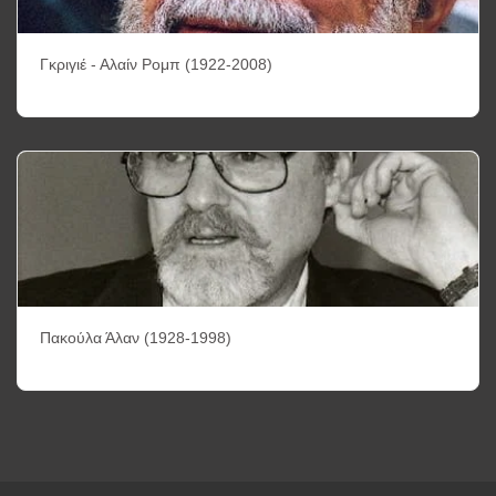
Γκριγιέ - Αλαίν Ρομπ (1922-2008)
Πακούλα Άλαν (1928-1998)