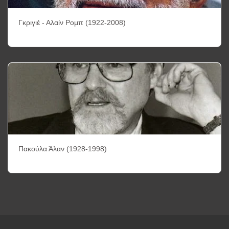
Γκριγιέ - Αλαίν Ρομπ (1922-2008)
Πακούλα Άλαν (1928-1998)