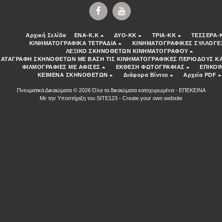
Αρχική Σελίδα
ENA-K.K
ΔΥΟ-ΚΚ
ΤΡΙΑ-ΚΚ
ΤΕΣΣΕΡΑ-
ΚΙΝΗΜΑΤΟΓΡΑΦΙΚΑ ΤΕΤΡΑΔΙΑ
ΚΙΝΗΜΑΤΟΓΡΑΦΙΚΕΣ ΣΥΛΛΟΓΕ
ΛΕΞΙΚΟ ΣΚΗΝΟΘΕΤΩΝ ΚΙΝΗΜΑΤΟΓΡΑΦΟΥ
ΚΑΤΑΓΡΑΦΗ ΣΚΗΝΟΘΕΤΩΝ ΜΕ ΒΑΣΗ ΤΙΣ ΚΙΝΗΜΑΤΟΓΡΑΦΙΚΕΣ ΠΕΡΙΟΔΟΥΣ ΚΑ
ΦΙΛΜΟΓΡΑΦΙΕΣ ΜΕ ΑΦΙΣΕΣ
ΕΚΘΕΣΗ ΦΩΤΟΓΡΑΦΙΑΣ
ΕΠΙΚΟΙ
ΚΕΙΜΕΝΑ ΣΚΗΝΟΘΕΤΩΝ
Διάφορα Βίντεο
Αρχεία PDF
Πνευματικά Δικαιώματα © 2026 Όλα τα δικαιώματα κατοχυρωμένα -
ΕΠΕΚΕΙΝΑ
Με την Υποστήριξη του
SITE123
-
Create your own website