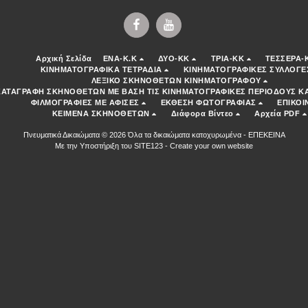
Αρχική Σελίδα
ENA-K.K
ΔΥΟ-ΚΚ
ΤΡΙΑ-ΚΚ
ΤΕΣΣΕΡΑ-
ΚΙΝΗΜΑΤΟΓΡΑΦΙΚΑ ΤΕΤΡΑΔΙΑ
ΚΙΝΗΜΑΤΟΓΡΑΦΙΚΕΣ ΣΥΛΛΟΓΕ
ΛΕΞΙΚΟ ΣΚΗΝΟΘΕΤΩΝ ΚΙΝΗΜΑΤΟΓΡΑΦΟΥ
ΚΑΤΑΓΡΑΦΗ ΣΚΗΝΟΘΕΤΩΝ ΜΕ ΒΑΣΗ ΤΙΣ ΚΙΝΗΜΑΤΟΓΡΑΦΙΚΕΣ ΠΕΡΙΟΔΟΥΣ ΚΑ
ΦΙΛΜΟΓΡΑΦΙΕΣ ΜΕ ΑΦΙΣΕΣ
ΕΚΘΕΣΗ ΦΩΤΟΓΡΑΦΙΑΣ
ΕΠΙΚΟΙ
ΚΕΙΜΕΝΑ ΣΚΗΝΟΘΕΤΩΝ
Διάφορα Βίντεο
Αρχεία PDF
Πνευματικά Δικαιώματα © 2026 Όλα τα δικαιώματα κατοχυρωμένα -
ΕΠΕΚΕΙΝΑ
Με την Υποστήριξη του
SITE123
-
Create your own website