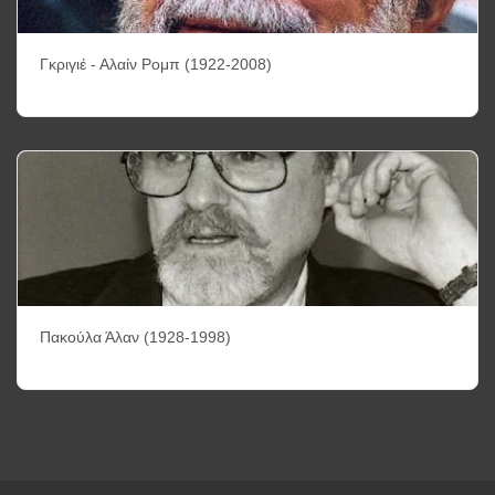
Γκριγιέ - Αλαίν Ρομπ (1922-2008)
Πακούλα Άλαν (1928-1998)