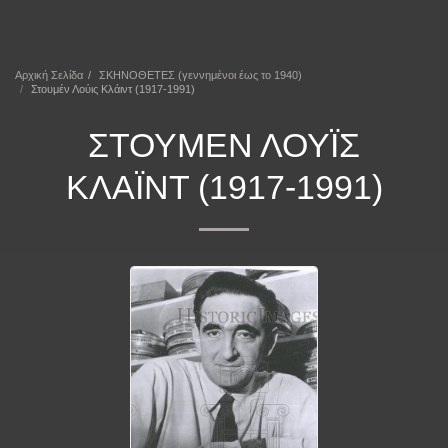
ΕΠΕΚΕΙΝΑ
Αρχική Σελίδα
ΣΚΗΝΟΘΕΤΕΣ (γεννημένοι έως το 1940)
Στουμέν Λούις Κλάιντ (1917-1991)
ΣΤΟΥΜΈΝ ΛΟΎΙΣ
ΚΛΆΙΝΤ (1917-1991)