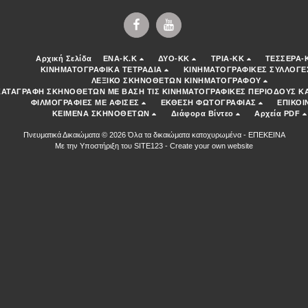
Αρχική Σελίδα
ENA-K.K
ΔΥΟ-ΚΚ
ΤΡΙΑ-ΚΚ
ΤΕΣΣΕΡΑ-
ΚΙΝΗΜΑΤΟΓΡΑΦΙΚΑ ΤΕΤΡΑΔΙΑ
ΚΙΝΗΜΑΤΟΓΡΑΦΙΚΕΣ ΣΥΛΛΟΓΕ
ΛΕΞΙΚΟ ΣΚΗΝΟΘΕΤΩΝ ΚΙΝΗΜΑΤΟΓΡΑΦΟΥ
ΚΑΤΑΓΡΑΦΗ ΣΚΗΝΟΘΕΤΩΝ ΜΕ ΒΑΣΗ ΤΙΣ ΚΙΝΗΜΑΤΟΓΡΑΦΙΚΕΣ ΠΕΡΙΟΔΟΥΣ ΚΑ
ΦΙΛΜΟΓΡΑΦΙΕΣ ΜΕ ΑΦΙΣΕΣ
ΕΚΘΕΣΗ ΦΩΤΟΓΡΑΦΙΑΣ
ΕΠΙΚΟΙ
ΚΕΙΜΕΝΑ ΣΚΗΝΟΘΕΤΩΝ
Διάφορα Βίντεο
Αρχεία PDF
Πνευματικά Δικαιώματα © 2026 Όλα τα δικαιώματα κατοχυρωμένα -
ΕΠΕΚΕΙΝΑ
Με την Υποστήριξη του
SITE123
-
Create your own website