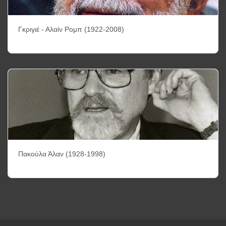
Γκριγιέ - Αλαίν Ρομπ (1922-2008)
Πακούλα Άλαν (1928-1998)