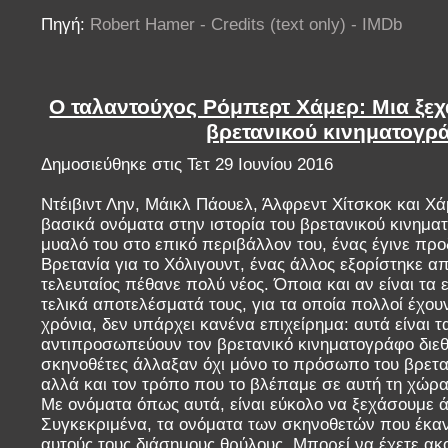
Πηγή:
Robert Hamer - Credits (text only) - IMDb
Ο ταλαντούχος Ρόμπερτ Χάμερ: Μια ξε
βρετανικού κινηματογρ
Δημοσιεύθηκε στις Τετ 29 Ιουνίου 2016
Ντέιβιντ Λην, Μάικλ Πάουελ, Άλφρεντ Χίτσκοκ και Χά
βασικά ονόματα στην ιστορία του βρετανικού κινημα
μυαλό του στο επικό περιβάλλον του, ένας έγινε προ
Βρετανία για το Χόλιγουντ, ένας άλλος εξορίστηκε α
τελευταίος πέθανε πολύ νέος. Όποια και αν είναι τα 
τελικά αποτελέσματά τους, για τα οποία πολλοί έχου
χρόνια, δεν υπάρχει κανένα επιχείρημα: αυτά είναι 
αντιπροσωπεύουν τον βρετανικό κινηματογράφο διεθν
σκηνοθέτες άλλαξαν όχι μόνο το πρόσωπο του βρετα
αλλά και τον τρόπο που το βλέπαμε σε αυτή τη χώρα
Με ονόματα όπως αυτά, είναι εύκολο να ξεχάσουμε 
Συγκεκριμένα, τα ονόματα των σκηνοθετών που έκαν
αυτούς τους διάσημους θρύλους. Μπορεί να έχετε ακο