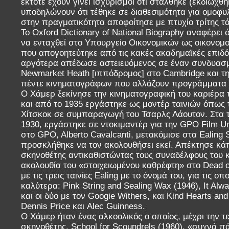
έκτοτε έχουν γίνει ισχυρισμοί ότι στάλθηκε (εκδιώχθ
υποδηλώνουν ότι τέθηκε σε διαθεσιμότητα για ομοφυλ
στην πραγματικότητα αποφοίτησε με πτυχίο τρίτης τά
Το Oxford Dictionary of National Biography αναφέρει
να ενταχθεί στο Υπουργείο Οικονομικών ως οικονομο
που απογοητεύτηκε από τις κακές ακαδημαϊκές επιδόσ
αργότερα απέδωσε αστειευόμενος σε έναν συνδυασμ
Newmarket Heath [ιππόδρομος] στο Cambridge και τ
πέντε κινηματογράφων που αλλάζουν προγράμματα 
Ο Χάμερ ξεκίνησε την κινηματογραφική του καριέρα 
και από το 1935 εργάστηκε ως μοντέρ ταινιών όπως τ
Χίτσκοκ σε συμπαραγωγή του Τσαρλς Λάουτον. Στα τέ
1930, εργάστηκε σε ντοκιμαντέρ για την GPO Film Un
στο GPO, Alberto Cavalcanti, μετακόμισε στα Ealing 
προσκλήθηκε να τον ακολουθήσει εκεί. Απέκτησε κά
σκηνοθέτης αντικαθιστώντας τους συναδέλφους του 
ακολουθία του «στοιχειωμένου καθρέφτη» στο Dead o
με τις τρεις ταινίες Ealing με το όνομά του, για τις οπ
καλύτερα: Pink String and Sealing Wax (1946), It Alw
και οι δύο με τον Googie Withers, και Kind Hearts and
Dennis Price και Alec Guinness.
Ο Χάμερ ήταν ένας αλκοολικός ο οποίος, μέχρι την τε
σκηνοθέτης, School for Scoundrels (1960), «συχνά π