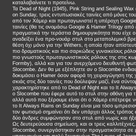
καταλαβαίνετε τι προτείνω.
Τα Dead of Night (1945), Pink String and Sealing Wax 
on Sunday, τρεις εντυπωσιακές ταινίες από μόνες το
από τον Χάμερ και πρωταγωνιστεί η υπέροχη Googie W
ταινίες (θα τις ονομάσω Googie & Hamer Trilogy από
πραγματικά την τεράστια δημιουργικότητα που είχε 
αναδείξει ένα προ-νουάρ στυλ στο μεταπολεμικό βρετ
θέση όχι μόνο για την Withers, η οποία ήταν απίστε
πιο δραματικούς και πιο σαρκώδεις γυναικείους ρόλο
πιο γνωστούς πρωταγωνιστικούς ρόλους της στις κω
Formby), αλλά και για τον ανερχόμενο διευθυντή φω
Slocombe. Δεν θα με εξέπληττε αν ο Slocombe ενδιαφ
δοκιμάσει ο Hamer όσον αφορά τη χειραγώγηση της χ
σκιάς στις δύο ταινίες που δούλεψαν μαζί, ένα σύντ
χαρακτηρίστηκε από το Dead of Night και το It Alway
ο Slocombe που έφερε αυτό το στυλ στην οθόνη για τ
αλλά αυτό που ξέρουμε είναι ότι ο Χάμερ επέτρεψε να
το It Always Rains on Sunday είναι μια τόσο ιμπρεσι
τον φωτισμό σημαίνει ότι δεν υπάρχει άλλος τρόπος σ
δύο άνδρες συμφώνησαν στο στυλ από νωρίς και ήξε
Ως δευτερεύουσα σημείωση, και οι τρεις καλλιτέχνες,
Slocombe, συνεργάστηκαν στην πραγματικότητα σε μι
υποτιμημένο και πολύ ξεχασμένο The Loves of Joann