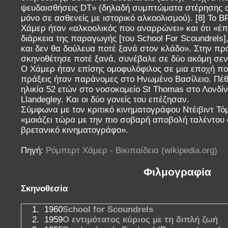
ψευδαισθήσεις DT» (δηλαδή συμπτώματα στέρησης α
μόνο σε ασθενείς με ιστορικό αλκοολισμού). [8] Το BF
Χάμερ ήταν «αλκοολικός που αναρρώνει» και ότι «έπ
διάρκεια της παραγωγής [του School For Scoundrels]
και δεν θα δούλευα ποτέ ξανά στον κλάδο». Στην πρα
σκηνοθέτησε ποτέ ξανά, συνέβαλε σε δύο ακόμη σενά
Ο Χάμερ ήταν επίσης ομοφυλόφιλος σε μια εποχή πο
πράξεις ήταν παράνομες στο Ηνωμένο Βασίλειο. Πέ
ηλικία 52 ετών στο νοσοκομείο St Thomas στο Λονδίν
Llandegley. Και οι δύο γονείς του επέζησαν.
Σύμφωνα με τον κριτικό κινηματογράφου Ντέιβιντ Τό
«μοιάζει τώρα με την πιο σοβαρή αποβολή ταλέντου
βρετανικό κινηματογράφο».
Πηγή:
Ρόμπερτ Χάμερ - Βικιπαίδεια (wikipedia.org)
Φιλμογραφία
Σκηνοθεσία
1960
School for Scoundrels
1959
Ο εντιμότατος κύριος με τη διπλή ζωή