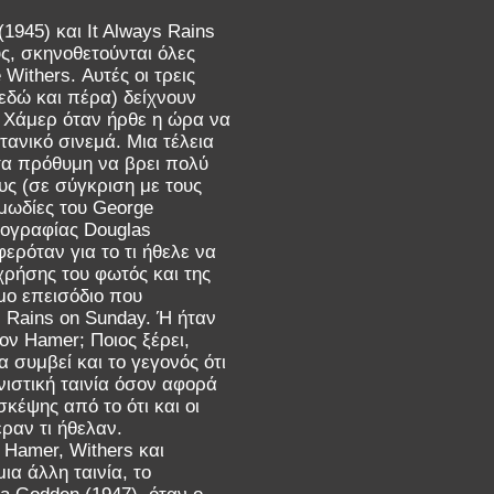
(1945) και It Always Rains
υς, σκηνοθετούνται όλες
ithers. Αυτές οι τρεις
 εδώ και πέρα) δείχνουν
ο Χάμερ όταν ήρθε η ώρα να
ανικό σινεμά. Μια τέλεια
υτα πρόθυμη να βρει πολύ
υς (σε σύγκριση με τους
μωδίες του George
τογραφίας Douglas
ερόταν για το τι ήθελε να
ρήσης του φωτός και της
ομο επεισόδιο που
s Rains on Sunday. Ή ήταν
ον Hamer; Ποιος ξέρει,
 συμβεί και το γεγονός ότι
ονιστική ταινία όσον αφορά
κέψης από το ότι και οι
ραν τι ήθελαν.
 Hamer, Withers και
α άλλη ταινία, το
a Godden (1947), όταν ο