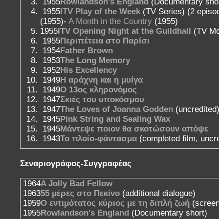
1955
Rowlandson's England
(Documentary shor
1955
ITV Play of the Week
(TV Series) (2 episo
(1955)-
A Month in the Country
(1955)
1955
ITV Opening Night at the Guildhall
(TV Mov
1955
Περιπέτεια στο Παρίσι
1954
Father Brown
1953
The Long Memory
1952
His Excellency
1949
Η αράχνη και η μυίγα
1949
Ο 13ος κληρονόμος
1947
Σκιές του υποκόσμου
1947
The Loves of Joanna Godden
(uncredited
1945
Pink String and Sealing Wax
1945
Μάντεψε ποιον θα σκοτώσουν απόψε
1943
Το πλοίο-φάντασμα
(completed film, uncr
Σεναριογράφος-Συγγραφέας
1964
A Jolly Bad Fellow
1963
55 μέρες στο Πεκίνο
(additional dialogue)
1959
Ο εντιμότατος κύριος με τη διπλή ζωή
(screen
1955
Rowlandson's England
(Documentary short)