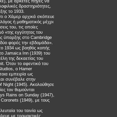
ηκε), με αρκετές πηγές να
οφιλικές δραστηριότητες,
ξης το 1933.
 ότι ο Χάμερ αρχικά σκόπευε
λόγος ή μαθηματικός μέχρι
εις του, τις οποίες
ό «της εγγύτητας του
ης ύπαρξης στο Cambridge
δύο φορές την εβδομάδα».
το 1934 ως βοηθός κοπής
ο Jamaica Inn (1939) του
λη της δεκαετίας του
it. Όταν το αφεντικό του
Studios, ο Hamer
ποια εμπειρία ως
και συνέβαλε στην
f Night (1945). Ακολούθησε
οίες τον θυμούνται
ays Rains on Sunday (1947),
 Coronets (1949), με τους
λευταία του ταινία ως
άλευε με τρομακτικές