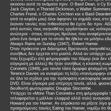
ακούσει αυτά τα ονόματα πριν. Ο Basil Dean, ο Cy End
Jack Clayton, ο Thorold Dickinson, ο Walter Summers,
Charles Frend, ο Charles Crichton και ο Basil Dearde
από το κεφάλι μου) όλοι άφησαν το σημάδι τους στο 
έκαναν ταινίες που πιθανότατα θα έχετε δει πριν. Αξίζ
από αυτούς τους σκηνοθέτες εργάστηκαν ως νεότεροι 
ανώτεροι - στους τέσσερις θρύλους που αναφέροντ
μόνο ένα όνομα για το οποίο θα ήθελα να μιλήσω εδώ
Always Rains on Sunday (1947), Robert Hamer.
Όταν πρόκειται για διάσημους Βρετανούς σκηνοθέτες
συνήθως δεν έρχεται στο μυαλό. Αλλά αν υπάρχει μια
που ξεχωρίζει στη φιλμογραφία του Χάμερ (και δεν ε
σύγκριση με άλλες) θα ήταν συνήθως η κλασική κωμω
Coronets (1949), μια ταινία τόσο όμορφα φτιαγμένη
Terence Davies να αναφέρει τη λέξη «πανέμορφη» σ
σε όλο το σχόλιο για την πρόσφατη κυκλοφορία οικια
DVD. Είναι σίγουρα μια υπέροχη ταινία, αλλά, φυσικ
διευθυντή φωτογραφίας Douglas Slocombe.
Υπάρχει το «More Than Coronets» στη φιλμογραφία 
τιτλοφορείται η μάλλον ελαφριά αλλά πολύ αναγκαία
Howard για τον Hamer. Αν επρόκειτο να ρίξετε λίγο φ
προηγούμενες ταινίες Ealing του Hamer, νομίζω ότι θ