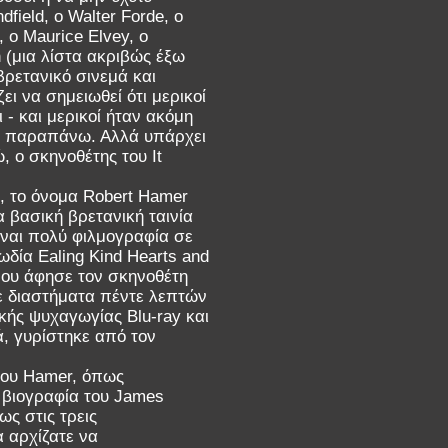
field, ο Walter Forde, ο
 ο Maurice Elvey, ο
n (μια λίστα ακριβώς έξω
βρετανικό σινεμά και
ει να σημειωθεί ότι μερικοί
- και μερικοί ήταν ακόμη
αι παραπάνω. Αλλά υπάρχει
, ο σκηνοθέτης του It
, το όνομα Robert Hamer
 βασική βρετανική ταινία
ίναι πολύ φιλμογραφία σε
δία Ealing Kind Hearts and
 που άφησε τον σκηνοθέτη
ε διαστήματα πέντε λεπτών
κής ψυχαγωγίας Blu-ray και
ά, γυρίστηκε από τον
του Hamer, όπως
 βιογραφία του James
ως στις τρεις
α αρχίζατε να