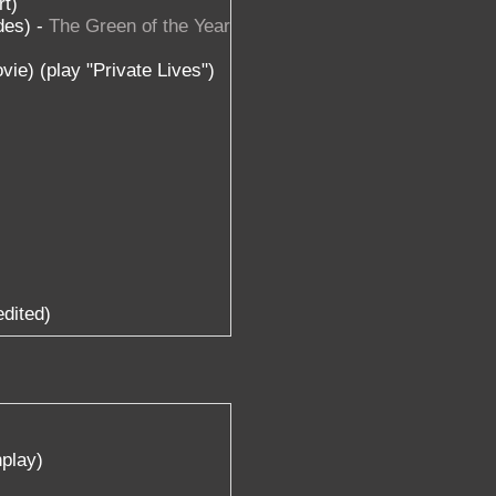
t)
des) -
The Green of the Year
ie) (play "Private Lives")
)
edited)
play)