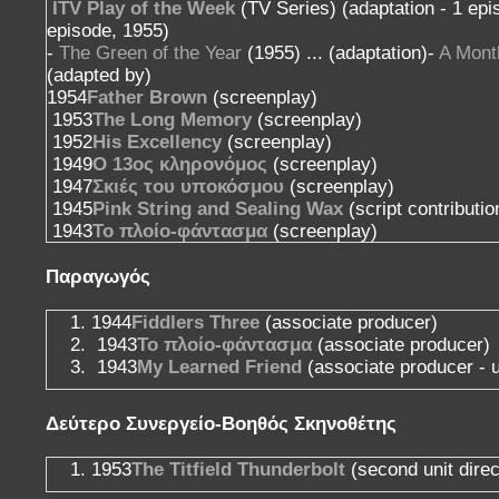
ITV Play of the Week
(TV Series) (adaptation - 1 epi
episode, 1955)
-
The Green of the Year
(1955) ... (adaptation)-
A Mont
(adapted by)
1954
Father Brown
(screenplay)
1953
The Long Memory
(screenplay)
1952
His Excellency
(screenplay)
1949
Ο 13ος κληρονόμος
(screenplay)
1947
Σκιές του υποκόσμου
(screenplay)
1945
Pink String and Sealing Wax
(script contributio
1943
Το πλοίο-φάντασμα
(screenplay)
Παραγωγός
1944
Fiddlers Three
(associate producer)
1943
Το πλοίο-φάντασμα
(associate producer)
1943
My Learned Friend
(associate producer - 
Δεύτερο Συνεργείο-Βοηθός Σκηνοθέτης
1953
The Titfield Thunderbolt
(second unit direc