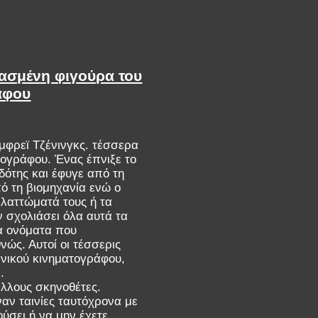
χασμένη φιγούρα του
άφου
μφρεϊ Τζένινγκς. τέσσερα
τογράφου. Ένας έπνιξε το
δότης και έφυγε από τη
πό τη βιομηχανία ενώ ο
ελαττώματά τους ή τα
ν σχολιάσει όλα αυτά τα
τα ονόματα που
ώς. Αυτοί οι τέσσερις
νικού κινηματογράφου,
.
άλλους σκηνοθέτες.
αν ταινίες ταυτόχρονα με
ύσει ή να μην έχετε