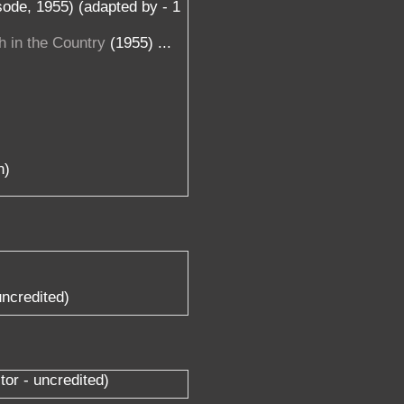
sode, 1955) (adapted by - 1
h in the Country
(1955) ...
n)
uncredited)
tor - uncredited)