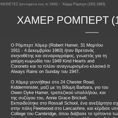
ΗΝΟΘΕΤΕΣ (γεννημένοι έως το 1940)
Χάμερ Ρόμπερτ (1911-1963)
ΧΆΜΕΡ ΡΌΜΠΕΡΤ (1
Ο Ρόμπερτ Χάμερ (Robert Hamer, 31 Μαρτίου
1911 - 4 Δεκεμβρίου 1963) ήταν Βρετανός
σκηνοθέτης και σεναριογράφος, γνωστός για τη
μαύρη κωμωδία του 1949 Kind Hearts and
Coronets και το πλέον αναγνωρισμένο κλασικό It
Always Rains on Sunday του 1947.
Ο Χάμερ γεννήθηκε στο 24 Chester Road,
Kidderminster, μαζί με τη δίδυμη Barbara, γιο του
Owen Dyke Hamer, τραπεζικού υπαλλήλου, και
της συζύγου του, Annie Grace Brickell.
Εκπαιδεύτηκε στο Rossall School, ένα ανεξάρτητο σχ
στην πόλη Fleetwood στο Lancashire, και κέρδισε υπ
College του Cambridge, όπου διάβασε το τρίποντο τω