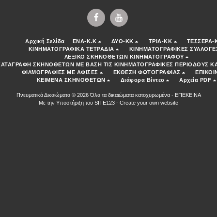
Αρχική Σελίδα
ENA-K.K
ΔΥΟ-ΚΚ
ΤΡΙΑ-ΚΚ
ΤΕΣΣΕΡΑ-
ΚΙΝΗΜΑΤΟΓΡΑΦΙΚΑ ΤΕΤΡΑΔΙΑ
ΚΙΝΗΜΑΤΟΓΡΑΦΙΚΕΣ ΣΥΛΛΟΓΕ
ΛΕΞΙΚΟ ΣΚΗΝΟΘΕΤΩΝ ΚΙΝΗΜΑΤΟΓΡΑΦΟΥ
ΚΑΤΑΓΡΑΦΗ ΣΚΗΝΟΘΕΤΩΝ ΜΕ ΒΑΣΗ ΤΙΣ ΚΙΝΗΜΑΤΟΓΡΑΦΙΚΕΣ ΠΕΡΙΟΔΟΥΣ ΚΑ
ΦΙΛΜΟΓΡΑΦΙΕΣ ΜΕ ΑΦΙΣΕΣ
ΕΚΘΕΣΗ ΦΩΤΟΓΡΑΦΙΑΣ
ΕΠΙΚΟΙ
ΚΕΙΜΕΝΑ ΣΚΗΝΟΘΕΤΩΝ
Διάφορα Βίντεο
Αρχεία PDF
Πνευματικά Δικαιώματα © 2026 Όλα τα δικαιώματα κατοχυρωμένα -
ΕΠΕΚΕΙΝΑ
Με την Υποστήριξη του
SITE123
-
Create your own website