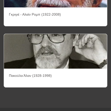
Γκριγιέ - Αλαίν Ρομπ (1922-2008)
Πακούλα Άλαν (1928-1998)