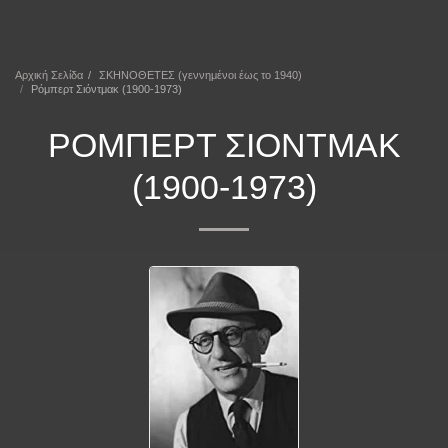
ΕΠΕΚΕΙΝΑ
Αρχική Σελίδα
ΣΚΗΝΟΘΕΤΕΣ (γεννημένοι έως το 1940)
Ρόμπερτ Σιόντμακ (1900-1973)
ΡΌΜΠΕΡΤ ΣΙΌΝΤΜΑΚ
(1900-1973)