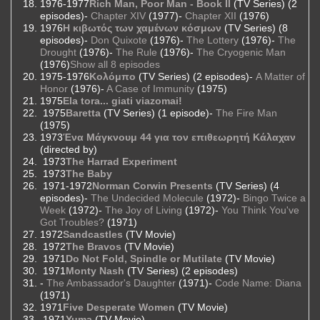
1976-1977
Rich Man, Poor Man - Book II
(TV Series) (2
episodes)-
Chapter XIV
(1977)-
Chapter XII
(1976)
1976
Η κιβωτός των χαμένων κόσμων
(TV Series) (8
episodes)-
Don Quixote
(1976)-
The Lottery
(1976)-
The
Drought
(1976)-
The Rule
(1976)-
The Cryogenic Man
(1976)
Show all 8 episodes
1975-1976
Κολόμπο
(TV Series) (2 episodes)-
A Matter of
Honor
(1976)-
A Case of Immunity
(1975)
1975
Ela tora... giati viazomai!
1975
Baretta
(TV Series) (1 episode)-
The Fire Man
(1975)
1973
Ένα Μάγκνουμ 44 για τον επιθεωρητή Κάλαχαν
(directed by)
1973
The Harrad Experiment
1973
The Baby
1971-1972
Norman Corwin Presents
(TV Series) (4
episodes)-
The Undecided Molecule
(1972)-
Bingo Twice a
Week
(1972)-
The Joy of Living
(1972)-
You Think You've
Got Troubles?
(1971)
1972
Sandcastles
(TV Movie)
1972
The Bravos
(TV Movie)
1971
Do Not Fold, Spindle or Mutilate
(TV Movie)
1971
Monty Nash
(TV Series) (2 episodes)
-
The Ambassador's Daughter
(1971)-
Code Name: Diana
(1971)
1971
Five Desperate Women
(TV Movie)
1971
Yuma
(TV Movie)