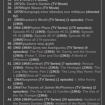
1971
Dr. Cook's Garden
(TV Movie)
1970
Night Slaves
(TV Movie)
1970
Επιστροφή στον πλανήτη των πιθήκων
(directed
by)
1969
Bracken's World
(TV Series) (1 episode)-
Panic
(1969)
1964-1969
Peyton Place
(TV Series) (179 episodes)-
Episode #5.52
(1969)-
Episode #5.51
(1969)-
Episode
#5.48
(1969)-
Episode #5.47
(1969)-
Episode #5.40
(1969)
Show all 179 episodes
1968
Κρεμάστε τους ψηλά
1960-1964
Η ζώνη του λυκόφωτος
(TV Series) (4
episodes)-
The Fear
(1964)-
Mr. Garrity and the Graves
(1964)-
Probe 7, Over and Out
(1963)-
A World of
Difference
(1960)
1963-1964
Combat!
(TV Series) (7 episodes)-
Rescue
(1964)-
Weep No More
(1964)-
The Hostages
(1964)-
The
Long Way Home: Part 2
(1963)-
The Long Way Home: Part
1
(1963)
Show all 7 episodes
1964
Suspense
(TV Series) (1 episode)-
I, Mike Kenny
(1964)
1964
The Travels of Jaimie McPheeters
(TV Series) (2
episodes)-
The Day of the 12 Candles
(1964)-
The Day of
the Tin Trumpet
(1964)
1959-1964
Rawhide
(TV Series) (24 episodes)-
Incident of
the Dowery Dundee
(1964)-
Incident of the Rusty Shotgun