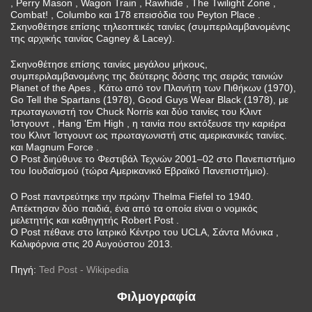
, Perry Mason , Wagon Train , Rawhide , The Twilight Zone ,
Combat! , Columbo και 178 επεισόδια του Peyton Place .
Σκηνοθέτησε επίσης τηλεοπτικές ταινίες (συμπεριλαμβανομένης
της αρχικής ταινίας Cagney & Lacey).
Σκηνοθέτησε επίσης ταινίες μεγάλου μήκους,
συμπεριλαμβανομένης της δεύτερης δόσης της σειράς ταινιών
Planet of the Apes , Κάτω από τον Πλανήτη των Πιθήκων (1970),
Go Tell the Spartans (1978), Good Guys Wear Black (1978), με
πρωταγωνιστή τον Chuck Norris και δύο ταινίες του Κλιντ
Ίστγουντ , Hang 'Em High , η ταινία που εκτόξευσε την καριέρα
του Κλιντ Ίστγουντ ως πρωταγωνιστή στις αμερικανικές ταινίες.
και Magnum Force .
Ο Post διηύθυνε το Φεστιβάλ Τεχνών 2001–02 στο Πανεπιστήμιο
του Ιουδαϊσμού (τώρα Αμερικανικό Εβραϊκό Πανεπιστήμιο).
Ο Post παντρεύτηκε την πρώην Thelma Fiefel το 1940.
Απέκτησαν δύο παιδιά, ένα από τα οποία είναι ο νομικός
μελετητής και καθηγητής Robert Post .
Ο Post πέθανε στο Ιατρικό Κέντρο του UCLA, Σάντα Μόνικα ,
Καλιφόρνια στις 20 Αυγούστου 2013.
Πηγή:
Ted Post - Wikipedia
Φιλμογραφία