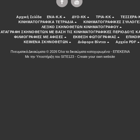
Αρχική Σελίδα
ENA-K.K
ΔΥΟ-ΚΚ
ΤΡΙΑ-ΚΚ
ΤΕΣΣΕΡΑ-
ΚΙΝΗΜΑΤΟΓΡΑΦΙΚΑ ΤΕΤΡΑΔΙΑ
ΚΙΝΗΜΑΤΟΓΡΑΦΙΚΕΣ ΣΥΛΛΟΓΕ
ΛΕΞΙΚΟ ΣΚΗΝΟΘΕΤΩΝ ΚΙΝΗΜΑΤΟΓΡΑΦΟΥ
ΚΑΤΑΓΡΑΦΗ ΣΚΗΝΟΘΕΤΩΝ ΜΕ ΒΑΣΗ ΤΙΣ ΚΙΝΗΜΑΤΟΓΡΑΦΙΚΕΣ ΠΕΡΙΟΔΟΥΣ ΚΑ
ΦΙΛΜΟΓΡΑΦΙΕΣ ΜΕ ΑΦΙΣΕΣ
ΕΚΘΕΣΗ ΦΩΤΟΓΡΑΦΙΑΣ
ΕΠΙΚΟΙ
ΚΕΙΜΕΝΑ ΣΚΗΝΟΘΕΤΩΝ
Διάφορα Βίντεο
Αρχεία PDF
Πνευματικά Δικαιώματα © 2026 Όλα τα δικαιώματα κατοχυρωμένα -
ΕΠΕΚΕΙΝΑ
Με την Υποστήριξη του
SITE123
-
Create your own website