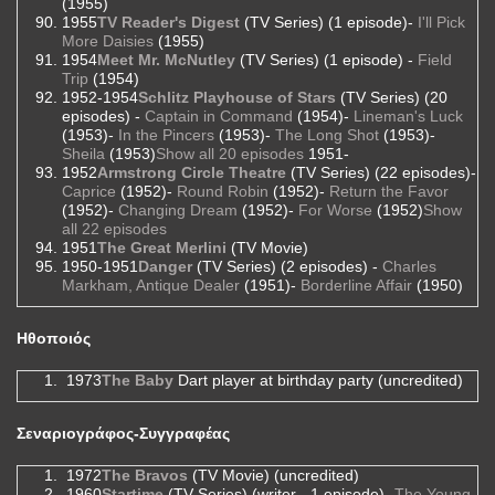
(1955)
1955
TV Reader's Digest
(TV Series) (1 episode)-
I'll Pick
More Daisies
(1955)
1954
Meet Mr. McNutley
(TV Series) (1 episode) -
Field
Trip
(1954)
1952-1954
Schlitz Playhouse of Stars
(TV Series) (20
episodes) -
Captain in Command
(1954)-
Lineman's Luck
(1953)-
In the Pincers
(1953)-
The Long Shot
(1953)-
Sheila
(1953)
Show all 20 episodes
1951-
1952
Armstrong Circle Theatre
(TV Series) (22 episodes)-
Caprice
(1952)-
Round Robin
(1952)-
Return the Favor
(1952)-
Changing Dream
(1952)-
For Worse
(1952)
Show
all 22 episodes
1951
The Great Merlini
(TV Movie)
1950-1951
Danger
(TV Series) (2 episodes) -
Charles
Markham, Antique Dealer
(1951)-
Borderline Affair
(1950)
Ηθοποιός
1973
The Baby
Dart player at birthday party (uncredited)
Σεναριογράφος-Συγγραφέας
1972
The Bravos
(TV Movie) (uncredited)
1960
Startime
(TV Series) (writer - 1 episode)-
The Young