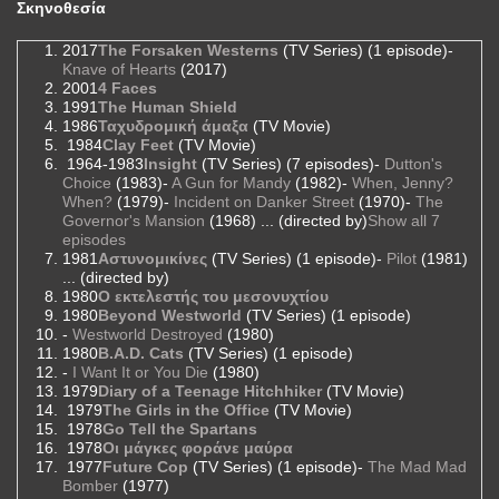
Σκηνοθεσία
2017
The Forsaken Westerns
(TV Series) (1 episode)-
Knave of Hearts
(2017)
2001
4 Faces
1991
The Human Shield
1986
Ταχυδρομική άμαξα
(TV Movie)
1984
Clay Feet
(TV Movie)
1964-1983
Insight
(TV Series) (7 episodes)-
Dutton's
Choice
(1983)-
A Gun for Mandy
(1982)-
When, Jenny?
When?
(1979)-
Incident on Danker Street
(1970)-
The
Governor's Mansion
(1968) ... (directed by)
Show all 7
episodes
1981
Αστυνομικίνες
(TV Series) (1 episode)-
Pilot
(1981)
... (directed by)
1980
Ο εκτελεστής του μεσονυχτίου
1980
Beyond Westworld
(TV Series) (1 episode)
-
Westworld Destroyed
(1980)
1980
B.A.D. Cats
(TV Series) (1 episode)
-
I Want It or You Die
(1980)
1979
Diary of a Teenage Hitchhiker
(TV Movie)
1979
The Girls in the Office
(TV Movie)
1978
Go Tell the Spartans
1978
Οι μάγκες φοράνε μαύρα
1977
Future Cop
(TV Series) (1 episode)-
The Mad Mad
Bomber
(1977)