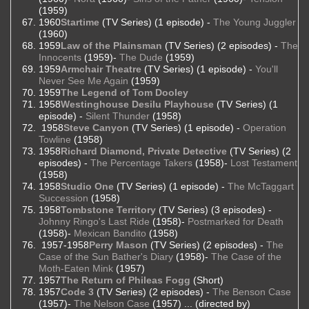
(1959)
1960
Startime
(TV Series) (1 episode) -
The Young Juggler
(1960)
1959
Law of the Plainsman
(TV Series) (2 episodes) -
The
Innocents
(1959)-
The Dude
(1959)
1959
Armchair Theatre
(TV Series) (1 episode) -
You'll
Never See Me Again
(1959)
1959
The Legend of Tom Dooley
1958
Westinghouse Desilu Playhouse
(TV Series) (1
episode) -
Silent Thunder
(1958)
1958
Steve Canyon
(TV Series) (1 episode) -
Operation
Towline
(1958)
1958
Richard Diamond, Private Detective
(TV Series) (2
episodes) -
The Percentage Takers
(1958)-
Lost Testament
(1958)
1958
Studio One
(TV Series) (1 episode) -
The McTaggart
Succession
(1958)
1958
Tombstone Territory
(TV Series) (3 episodes) -
Johnny Ringo's Last Ride
(1958)-
Postmarked for Death
(1958)-
Mexican Bandito
(1958)
1957-1958
Perry Mason
(TV Series) (2 episodes) -
The
Case of the Sun Bather's Diary
(1958)-
The Case of the
Moth-Eaten Mink
(1957)
1957
The Return of Phileas Fogg
(Short)
1957
Code 3
(TV Series) (2 episodes) -
The Benson Case
(1957)-
The Nelson Case
(1957) ... (directed by)