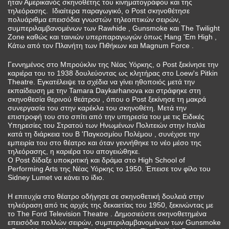
ήταν Αμερικανός σκηνοθέτης του κινηματογράφου και της
τηλεόρασης. Ιδιαίτερα παραγωγικό, ο Post σκηνοθέτησε
πολυάριθμα επεισόδια γνωστών τηλεοπτικών σειρών,
συμπεριλαμβανομένων των Rawhide , Gunsmoke και The Twilight
Zone καθώς και ταινιών υπερπαραγωγών όπως Hang 'Em High ,
Κάτω από τον Πλανήτη των Πιθήκων και Magnum Force .
Γεννημένος στο Μπρούκλιν της Νέας Υόρκης, ο Post ξεκίνησε την
καριέρα του το 1938 δουλεύοντας ως κλητήρας στο Loew's Pitkin
Theatre. Εγκατέλειψε τα σχέδια να γίνει ηθοποιός μετά την
εκπαίδευση με την Tamara Daykarhanova και στράφηκε στη
σκηνοθεσία θερινού θεάτρου , όπου ο Post ξεκίνησε τη μακρά
συνεργασία του στην καρέκλα του σκηνοθέτη. Μετά την
επιστροφή του στο σπίτι από την υπηρεσία του με τις Ειδικές
Υπηρεσίες του Στρατού των Ηνωμένων Πολιτειών στην Ιταλία
κατά τη διάρκεια του Β 'Παγκοσμίου Πολέμου , συνέχισε την
εμπειρία του στο θέατρο και όταν γεννήθηκε το νέο μέσο της
τηλεόρασης, η καριέρα του απογειώθηκε.
Ο Post δίδαξε υποκριτική και δράμα στο High School of
Performing Arts της Νέας Υόρκης το 1950. Έπεισε τον φίλο του
Sidney Lumet να κάνει το ίδιο.
Η επιτυχία στο θέατρο οδήγησε σε σκηνοθετική δουλειά στην
τηλεόραση από τις αρχές της δεκαετίας του 1950, ξεκινώντας με
το The Ford Television Theatre . Δημοσιεύστε σκηνοθετημένα
επεισόδια πολλών σειρών, συμπεριλαμβανομένων των Gunsmoke