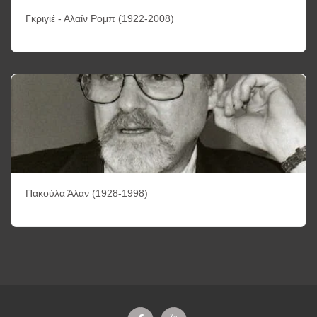
Γκριγιέ - Αλαίν Ρομπ (1922-2008)
Πακούλα Άλαν (1928-1998)