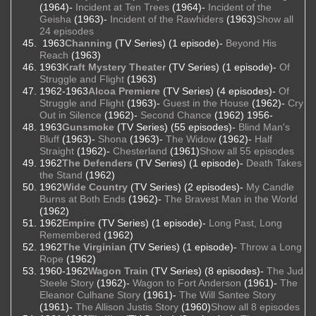
(1964)-
Incident at Ten Trees
(1964)-
Incident of the
Geisha
(1963)-
Incident of the Rawhiders
(1963)
Show all
24 episodes
1963
Channing
(TV Series) (1 episode)-
Beyond His
Reach
(1963)
1963
Kraft Mystery Theater
(TV Series) (1 episode)-
Of
Struggle and Flight
(1963)
1962-1963
Alcoa Premiere
(TV Series) (4 episodes)-
Of
Struggle and Flight
(1963)-
Guest in the House
(1962)-
Cry
Out in Silence
(1962)-
Second Chance
(1962) 1956-
1963
Gunsmoke
(TV Series) (55 episodes)-
Blind Man's
Bluff
(1963)-
Shona
(1963)-
The Widow
(1962)-
Half
Straight
(1962)-
Chesterland
(1961)
Show all 55 episodes
1962
The Defenders
(TV Series) (1 episode)-
Death Takes
the Stand
(1962)
1962
Wide Country
(TV Series) (2 episodes)-
My Candle
Burns at Both Ends
(1962)-
The Bravest Man in the World
(1962)
1962
Empire
(TV Series) (1 episode)-
Long Past, Long
Remembered
(1962)
1962
The Virginian
(TV Series) (1 episode)-
Throw a Long
Rope
(1962)
1960-1962
Wagon Train
(TV Series) (8 episodes)-
The Jud
Steele Story
(1962)-
Wagon to Fort Anderson
(1961)-
The
Eleanor Culhane Story
(1961)-
The Will Santee Story
(1961)-
The Allison Justis Story
(1960)
Show all 8 episodes