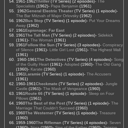
1961-1962
Thriller
(TV Series) (2 episodes)-
The
Specialists
(1962)-
Papa Benjamin
(1961)
1962
General Electric Theater
(TV Series) (1 episode)-
The Bar Mitzvah of Major Orlovsky
(1962)
1962
Bus Stop
(TV Series) (1 episode)-
Put Your Dreams
Away
(1962)
1961
Espionage: Far East
1961
The Tall Man
(TV Series) (2 episodes)-
Sidekick
(1961)-
The Woman
(1961)
1961
Follow the Sun
(TV Series) (3 episodes)-
Conspiracy
of Silence
(1961)-
Little Girl Lost
(1961)-
The Highest Wall
(1961)
1960-1961
The Detectives
(TV Series) (4 episodes)-
Song
of the Guilty Heart
(1961)-
Adopted
(1960)-
The Old Gang
(1960)-
Karate
(1960)
1961
Laramie
(TV Series) (1 episode)-
The Accusers
(1961)
1960-1961
Checkmate
(TV Series) (2 episodes)-
Jungle
Castle
(1961)-
The Mask of Vengeance
(1960)
1961
Route 66
(TV Series) (1 episode)-
Sleep on Four
Pillows
(1961)
1960
The Best of the Post
(TV Series) (1 episode)-
The
Marriage That Couldn't Succeed
(1960)
1960
The Westerner
(TV Series) (1 episode)-
Treasure
(1960)
1959-1960
The Rifleman
(TV Series) (4 episodes)-
Seven
(1960)-
Nora
(1960)-
Sins of the Father
(1960)-
Tension