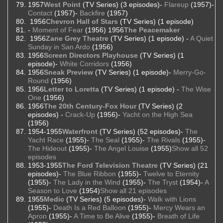
1957
West Point
(TV Series) (3 episodes)-
Flareup
(1957)-
Contact
(1957)-
Backfire
(1957)
1956
Chevron Hall of Stars
(TV Series) (1 episode)
-
Moment of Fear
(1956) 1956
The Peacemaker
1956
Zane Grey Theatre
(TV Series) (1 episode) -
A Quiet
Sunday in San Ardo
(1956)
1956
Screen Directors Playhouse
(TV Series) (1
episode)-
White Corridors
(1956)
1956
Sneak Preview
(TV Series) (1 episode)-
Merry-Go-
Round
(1956)
1956
Letter to Loretta
(TV Series) (1 episode) -
The Wise
One
(1956)
1956
The 20th Century-Fox Hour
(TV Series) (2
episodes) -
Crack-Up
(1956)-
Yacht on the High Sea
(1956)
1954-1955
Waterfront
(TV Series) (52 episodes)-
The
Yacht Race
(1955)-
The Seal
(1955)-
The Rivals
(1955)-
The Hideout
(1955)-
The Angel Louise
(1955)
Show all 52
episodes
1953-1955
The Ford Television Theatre
(TV Series) (21
episodes)-
The Blue Ribbon
(1955)-
Twelve to Eternity
(1955)-
The Lady in the Wind
(1955)-
The Tryst
(1954)-
A
Season to Love
(1954)
Show all 21 episodes
1955
Medic
(TV Series) (5 episodes)-
Walk with Lions
(1955)-
Death Is a Red Balloon
(1955)-
Mercy Wears an
Apron
(1955)-
A Time to Be Alive
(1955)-
Breath of Life