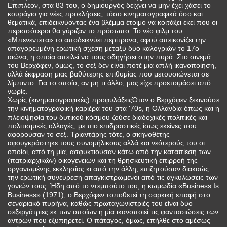
Επιπλέον, στα 83 του, ο δημιουργός δείχνει να μην έχει χάσει το
κουράγιο για νέες προκλήσεις, τόσο κινηματογραφικά όσο και
θεματικά, επιδεικνύοντας ένα βλέμμα έτοιμο να κοιτάξει εκεί που οι
περισσότεροι θα γύριζαν το πρόσωπο. Το νέο φιλμ του
«Μπενεντέτα» το αποδεικνύει περίτρανα, αφού απεικονίζει την
απαγορευμένη ερωτική σχέση μεταξύ δύο καλογριών το 17ο
αιώνα, η οποία απειλεί να τους οδηγήσει στην πυρά. Στο σινεμά
του Βερχόφεν, όμως, το σεξ δεν είναι ποτέ μια απλή ικανοποίηση,
αλλά έκφραση μιας βαθύτερης επιθυμίας που μετουσιώνεται σε
λίμπιντο. Για το οποίο, αν μη τι άλλο, μας είχε προετοιμάσει από
νωρίς.
Χωρίς (κινηματογραφικές) προφυλάξειςΌταν ο Βερχόφεν ξεκινούσε
την κινηματογραφική καριέρα του στα '70s, η Ολλανδία όπως και η
πλειοψηφία του δυτικού κόσμου ζούσε διαδοχικές πολιτικές και
πολιτισμικές αλλαγές, με πιο επιδραστικές ίσως εκείνες που
αφορούσαν το σεξ. Τριαντάρης τότε, ο σκηνοθέτης
αφουγκράστηκε τους συνομήλικους αλλά και νεότερούς του οι
οποίοι, από τη μία, ασφυκτιούσαν κάτω από την καταπίεση των
(πατριαρχικών) οικογενειών και τη θρησκευτική επιρροή της
οργανωμένης εκκλησίας κι από την άλλη, επιζητούσαν διακαώς
την ερωτική συνεύρεση απαγκιστρωμένοι από τις αγκυλώσεις των
γονιών τους. Ήδη από το ντεμπούτο του, η κωμωδία «Business Is
Business» (1971), ο Βερχόφεν τοποθετεί τη σαρκική επαφή στο
σεναριακό πυρήνα, καθώς πρωταγωνίστριές του είναι δύο
σεξεργάτριες εκ των οποίων η μία ικανοποιεί τις φαντασιώσεις των
αντρών που εξυπηρετεί. Ο πάταγος, όμως, επήλθε στο αμέσως