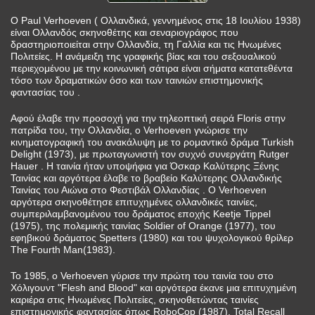
Ο Paul Verhoeven ( Ολλανδικά, γεννημένος στις 18 Ιουλίου 1938)
είναι Ολλανδός σκηνοθέτης και σεναριογράφος που
δραστηριοποιείται στην Ολλανδία, τη Γαλλία και τις Ηνωμένες
Πολιτείες. Η ανάμειξη της γραφικής βίας και του σεξουαλικού
περιεχομένου με την κοινωνική σάτιρα είναι σήματα κατατεθέντα
τόσο των δραματικών όσο και των ταινιών επιστημονικής
φαντασίας του .
Αφού έλαβε την προσοχή για την τηλεοπτική σειρά Floris στην
πατρίδα του, την Ολλανδία, ο Verhoeven γνώρισε την
κινηματογραφική του ανακάλυψη με το ρομαντικό δράμα Turkish
Delight (1973), με πρωταγωνιστή τον συχνό συνεργάτη Rutger
Hauer . Η ταινία ήταν υποψήφια για Όσκαρ Καλύτερης Ξένης
Ταινίας και αργότερα έλαβε το βραβείο Καλύτερης Ολλανδικής
Ταινίας του Αιώνα στο Φεστιβάλ Ολλανδίας . Ο Verhoeven
αργότερα σκηνοθέτησε επιτυχημένες ολλανδικές ταινίες,
συμπεριλαμβανομένου του δράματος εποχής Keetje Tippel
(1975), της πολεμικής ταινίας Soldier of Orange (1977), του
εφηβικού δράματος Spetters (1980) και του ψυχολογικού θρίλερ
The Fourth Man(1983).
Το 1985, ο Verhoeven γύρισε την πρώτη του ταινία του στο
Χόλιγουντ "Flesh and Blood" και αργότερα έκανε μια επιτυχημένη
καριέρα στις Ηνωμένες Πολιτείες, σκηνοθετώντας ταινίες
επιστημονικής φαντασίας όπως RoboCop (1987), Total Recall