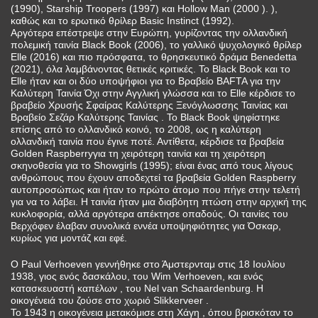
(1990), Starship Troopers (1997) και Hollow Man (2000 ). ),
καθώς και το ερωτικό θρίλερ Basic Instinct (1992).
Αργότερα επέστρεψε στην Ευρώπη, γυρίζοντας την ολλανδική
πολεμική ταινία Black Book (2006), το γαλλικό ψυχολογικό θρίλερ
Elle (2016) και πιο πρόσφατα, το θρησκευτικό δράμα Benedetta
(2021), όλα λαμβάνοντας θετικές κριτικές. Το Black Book και το
Elle ήταν και οι δύο υποψήφιοι για το Βραβείο BAFTA για την
Καλύτερη Ταινία Όχι στην Αγγλική γλώσσα και το Elle κέρδισε το
βραβείο Χρυσής Σφαίρας Καλύτερης Ξενόγλωσσης Ταινίας και
Βραβείο Σεζάρ Καλύτερης Ταινίας . Το Black Book ψηφίστηκε
επίσης από το ολλανδικό κοινό, το 2008, ως η καλύτερη
ολλανδική ταινία που έγινε ποτέ. Αντίθετα, κέρδισε τα βραβεία
Golden Raspberryγια τη χειρότερη ταινία και τη χειρότερη
σκηνοθεσία για το Showgirls (1995); είναι ένας από τους λίγους
ανθρώπους που έχουν αποδεχτεί τα βραβεία Golden Raspberry
αυτοπροσώπως και ήταν το πρώτο άτομο που πήγε στην τελετή
για να το λάβει. Η ταινία ήταν μια διαβόητη πτώση στην αρχική της
κυκλοφορία, αλλά αργότερα απέκτησε οπαδούς. Οι ταινίες του
Βερχόφεν έλαβαν συνολικά εννέα υποψηφιότητες για Όσκαρ,
κυρίως για μοντάζ και εφέ.
Ο Paul Verhoeven γεννήθηκε στο Άμστερνταμ στις 18 Ιουλίου
1938, γιος ενός δασκάλου, του Wim Verhoeven, και ενός
κατασκευαστή καπέλων , του Nel van Schaardenburg. Η
οικογένειά του ζούσε στο χωριό Slikkerveer .
Το 1943 η οικογένεια μετακόμισε στη Χάγη , όπου βρισκόταν το