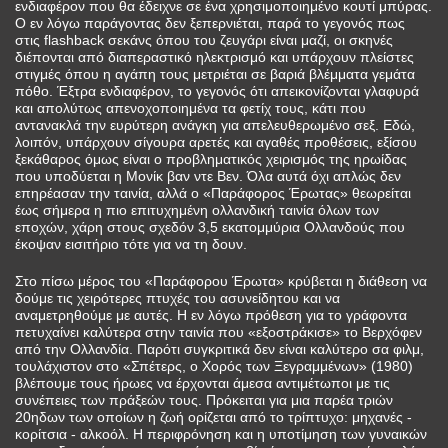
ενδιαφέρον που θα έδειχνε σε ένα χρησιμοποιημένο κουτί μπύρας.
Ο εν λόγω παράγοντας δεν ξεπερνιέται, παρά το γεγονός πως
στις flashback σεκάνς όπου του ζευγάρι είναι μαζί, οι σκηνές
διέπονται από διαπεραστικό ηλεκτρισμό και υπάρχουν πλείστες
στιγμές όπου η αγάπη τους μετριέται σε βαριά βλέμματα γεμάτα
πόθο. Έξτρα ενδιαφέρον, το γεγονός ότι απεικονίζονται γλαφυρά
και απολύτως απενοχοποιημένα τα φετίχ τους, κάτι που
αντανακλά την ευρύτερη ανάγκη για απελευθερωμένο σεξ. Εδώ,
λοιπόν, υπάρχουν σίγουρα αρετές και αγαθές προθέσεις, εξίσου
ξεκάθαρος όμως είναι ο προβληματικός χειρισμός της ηρωίδας
που υποδύεται η Μονίκ βαν ντε Βεν. Όλα αυτά όχι απλώς δεν
επηρέασαν την ταινία, αλλά ο «Παράφορος Έρωτας» θεωρείται
έως σήμερα η πιο επιτυχημένη ολλανδική ταινία όλων των
εποχών, χάρη στους σχεδόν 3,5 εκατομμύρια Ολλανδούς που
έκοψαν εισιτήριο τότε για να τη δουν.
Στο πίσω μέρος του «Παράφορου Έρωτα» κρύβεται η διάθεση να
δούμε τις χειρότερες πτυχές του ασυνείδητου και να
αναμετρηθούμε με αυτές. Η εν λόγω πρόθεση για το γράφοντα
πετυχαίνει καλύτερα στην ταινία που «εξοστράκισε» το Βερχόφεν
από την Ολλανδία. Παρότι συγκριτικά δεν είναι καλύτερο σα φιλμ,
τουλάχιστον στο «Σπέτερς, ο Χορός των Ξεγραμμένων» (1980)
βλέπουμε τους ήρωες να έρχονται άμεσα αντιμέτωποι με τις
συνέπειες των πράξεών τους. Πρόκειται για μια παρέα τριών
20ηδων των οποίων η ζωή ορίζεται από το τρίπτυχο: μηχανές -
κορίτσια - αλκοόλ. Η περιφρόνηση και η υποτίμηση των γυναικών