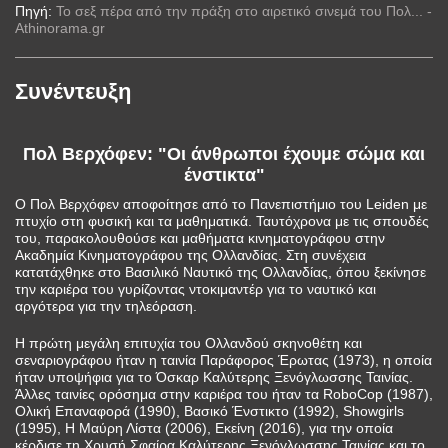
Πηγή:
Το σεξ πέρα από την πράξη στο αιρετικό σινεμά του Πολ... -
Athinorama.gr
Συνέντευξη
Πολ Βερχόφεν: "Οι άνθρωποι έχουμε σώμα και
ένστικτα"
Ο Πολ Βερχόφεν αποφοίτησε από το Πανεπιστήμιο του Leiden με
πτυχίο στη φυσική και τα μαθηματικά. Ταυτόχρονα με τις σπουδές
του, παρακολουθούσε και μαθήματα κινηματογράφου στην
Ακαδημία Κινηματογράφου της Ολλανδίας. Στη συνέχεια
κατατάχθηκε στο Βασιλικό Ναυτικό της Ολλανδίας, όπου ξεκίνησε
την καριέρα του γυρίζοντας ντοκιμαντέρ για το ναυτικό και
αργότερα για την τηλεόραση.
Η πρώτη μεγάλη επιτυχία του Ολλανδού σκηνοθέτη και
σεναριογράφου ήταν η ταινία Παράφορος Έρωτας (1973), η οποία
ήταν υποψήφια για το Όσκαρ Καλύτερης Ξενόγλωσσης Ταινίας.
Άλλες ταινίες ορόσημα στην καριέρα του ήταν τα RoboCop (1987),
Ολική Επαναφορά (1990), Βασικό Ένστικτο (1992), Showgirls
(1995), Η Μαύρη Λίστα (2006), Εκείνη (2016), για την οποία
κέρδισε τη Χρυσή Σφαίρα Καλύτερης Ξενόγλωσσης Ταινίας και το