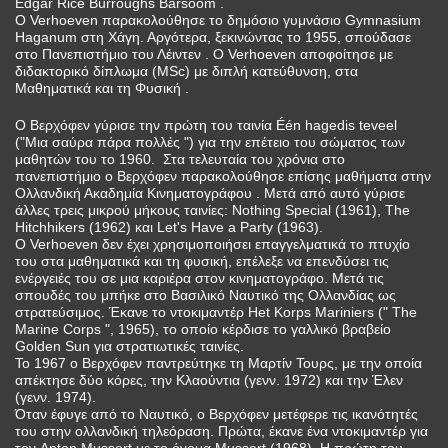
Edgar Rice Burroughs Barsoom .
Ο Verhoeven παρακολούθησε το δημόσιο γυμνάσιο Gymnasium
Haganum στη Χάγη. Αργότερα, ξεκινώντας το 1955, σπούδασε
στο Πανεπιστήμιο του Λέιντεν . Ο Verhoeven αποφοίτησε με
διδακτορικό δίπλωμα (MSc) με διπλή κατεύθυνση, στα
Μαθηματικά και τη Φυσική .
Ο Βερχόφεν γύρισε την πρώτη του ταινία Één hagedis teveel
("Μια σαύρα πάρα πολλές ") για την επέτειο του σώματος των
μαθητών του το 1960. Στα τελευταία του χρόνια στο
πανεπιστήμιο ο Βερχόφεν παρακολούθησε επίσης μαθήματα στην
Ολλανδική Ακαδημία Κινηματογράφου . Μετά από αυτό γύρισε
άλλες τρεις μικρού μήκους ταινίες: Nothing Special (1961), The
Hitchhikers (1962) και Let's Have a Party (1963).
Ο Verhoeven δεν έχει χρησιμοποιήσει επαγγελματικά το πτυχίο
του στα μαθηματικά και τη φυσική, επέλεξε να επενδύσει τις
ενέργειές του σε μια καριέρα στον κινηματογράφο. Μετά τις
σπουδές του μπήκε στο Βασιλικό Ναυτικό της Ολλανδίας ως
στρατεύσιμος. Έκανε το ντοκιμαντέρ Het Korps Mariniers (" The
Marine Corps ", 1965), το οποίο κέρδισε το γαλλικό βραβείο
Golden Sun για στρατιωτικές ταινίες.
Το 1967 ο Βερχόφεν παντρεύτηκε τη Μαρτίν Τουρς, με την οποία
απέκτησε δύο κόρες, την Κλαούντια (γενν. 1972) και την Έλεν
(γενν. 1974).
Όταν έφυγε από το Ναυτικό, ο Βερχόφεν μετέφερε τις ικανότητές
του στην ολλανδική τηλεόραση. Πρώτα, έκανε ένα ντοκιμαντέρ για
τον Anton Mussert με το όνομα Mussert (1968). Η πρώτη του