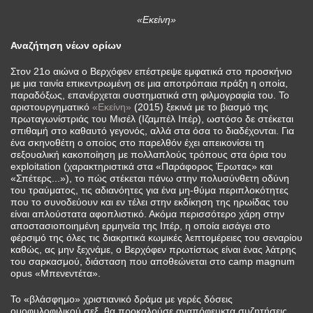
«Εκείνη»
Αναζήτηση νέων ορίων
Στον 21ο αιώνα ο Βερχόφεν επέστρεψε εμφατικά στο προσκήνιο
με μια ταινία επικεντρωμένη σε μια αποτρόπαια πράξη η οποία,
παραδόξως, επανέρχεται συστηματικά στη φιλμογραφία του. Το
αριστουργηματικό
«Εκείνη»
(2015) ξεκινά με το βιασμό της
πρωταγωνίστριάς του Μισέλ (Ιζαμπέλ Ιπέρ), ωστόσο δε στέκεται
σπιθαμή στο καθαυτό γεγονός, αλλά στα όσα το διαδέχονται. Για
ένα σκηνοθέτη ο οποίος στο παρελθόν έχει απεικονίσει τη
σεξουαλική κακοποίηση με πολλαπλούς τρόπους στα όρια του
exploitation (χαρακτηριστικά στα «Παράφορος Έρωτας» και
«Σπέτερς...»), το πώς στέκεται πάνω στην πολυσύνθετη οδύνη
του τραύματος, τις αδιανόητες για ένα μη-θύμα περιπλοκότητες
που το συνοδεύουν και εν τέλει στην εκδίκηση της ηρωίδας του
είναι απλούστατα αφοπλιστικό. Ακόμα περισσότερο χάρη στην
αποστασιοποιημένη ερμηνεία της Ιπέρ, η οποία εισάγει στο
φέρσιμό της όλες τις διακριτικά κωμικές λεπτομέρειες του σεναρίου
καθώς, ας μην ξεχνάμε, ο Βερχόφεν πρωτίστως είναι ένας λάτρης
του σαρκασμού, διάσταση που αποθεώνεται στο camp magnum
opus «Μπενεντέτα».
Το «βλάσφημο» χριστιανικό δράμα με γερές δόσεις
ομοφυλοφιλικού σεξ, θα προκαλούσε αναπόφευκτα συζητήσεις,