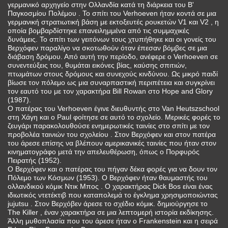
γερμανικό αρχηγείο στην Ολλανδία κατά τη διάρκεια του Β'
Παγκοσμίου Πολέμου . Το σπίτι του Verhoeven ήταν κοντά σε μια
γερμανική στρατιωτική βάση με εκτοξευτές ρουκετών V1 και V2 , η
οποία βομβαρδίστηκε επανειλημμένα από τις συμμαχικές
δυνάμεις. Το σπίτι των γειτόνων τους χτυπήθηκε και οι γονείς του
Βερχόφεν παραλίγο να σκοτωθούν όταν έπεσαν βόμβες σε μια
διάβαση δρόμου. Από αυτή την περίοδο, ανέφερε ο Verhoeven σε
συνεντεύξεις του, θυμάται εικόνες βίας, καύσης σπιτιών,
πτωμάτων στους δρόμους και συνεχούς κινδύνου. Ως μικρό παιδί
βίωσε τον πόλεμο ως μια συναρπαστική περιπέτεια και συγκρίνει
τον εαυτό του με τον χαρακτήρα Bill Rowan στο Hope and Glory
(1987).
Ο πατέρας του Verhoeven έγινε διευθυντής στο Van Heutszschool
στη Χάγη και ο Paul φοίτησε σε αυτό το σχολείο. Μερικές φορές το
ζευγάρι παρακολουθούσε ενημερωτικές ταινίες στο σπίτι με τον
προβολέα ταινιών του σχολείου . Στον Βερχόφεν και στον πατέρα
του άρεσε επίσης να βλέπουν αμερικανικές ταινίες που ήταν στον
κινηματογράφο μετά την απελευθέρωση, όπως ο Πορφυρός
Πειρατής (1952).
Ο Βερχόφεν και ο πατέρας του πήγαν δέκα φορές για να δουν τον
Πόλεμο των Κόσμων (1953). Ο Βερχόφεν ήταν θαυμαστής του
ολλανδικού κόμικ Ντικ Μπος . Ο χαρακτήρας Dick Bos είναι ένας
ιδιωτικός ντετέκτιβ που καταπολεμά το έγκλημα χρησιμοποιώντας
jujutsu . Στον Βερχόβεν άρεσε το σχέδιο κόμικ. δημιούργησε το
The Killer , έναν χαρακτήρα σε μια λεπτομερή ιστορία εκδίκησης.
Άλλη μυθοπλασία που του άρεσε ήταν ο Frankenstein και η σειρά