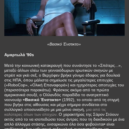
«Βασικό Ένστικτο»
Αμαρτωλά '90s
Μετά την κοινωνική κατακραυγή που συνάντησε το «Σπέτερς...»,
μεταξύ άλλων ελέω των γενναιόδωρων ερωτικών σκηνών με
στρέιτ και γκέι σεξ, ο Βερχόφεν βρήκε γόνιμο έδαφος για δουλειά
στις ΗΠΑ, όπου μάλιστα σημείωσε τις μεγαλύτερες επιτυχίες
(«RoboCop», «Ολική Επαναφορά») και ηχηρότερες αποτυχίες του
(περισσότερα παρακάτω). Φρέσκος ακόμα από τα πρώτα
αμερικανικά σουξέ, ο Ολλανδός παραδίδει το ανατρεπτικό
νεονουάρ
«Βασικό Ένστικτο»
(1992), το οποίο από τη στιγμή
που βγήκε στις αίθουσες και μέχρι σήμερα συνδέεται στο
συλλογικό υποσυνείδητο με μια μόνο σκηνή,
μια από τις
καλύτερες όλων των εποχών
. Ο χαρακτήρας της Σάρον Στόουν
εκτός από το να ισοπεδώσει τους άντρες που τη διεκδικούν με ένα
απλό άλλαγμα στάσης, ενσαρκώνει όλα όσα φοβούνται• είναι