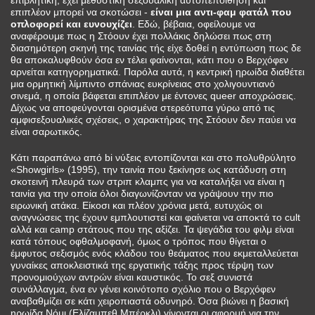
επιβλητική, έχει μεθυστική σεξουαλική αυτοπεποίθηση και
επιπλέον μπορεί να σκοτώσει -
είναι μια αντι-φαμ φατάλ που
οπλοφορεί και ευνουχίζει
. Εδώ, βέβαια, οφείλουμε να
αναφέρουμε πως η Στόουν έχει πολλάκις δηλώσει πως στη
διασημότερη σκηνή της ταινίας τής είχε δοθεί η εντύπωση πως δε
θα αποκαλυφθούν όσα εν τέλει φαίνονται, κάτι που ο Βερχόφεν
αρνείται κατηγορηματικά. Παρόλα αυτά, η κεντρική ηρωίδα διαθέτει
μια ορμητική λίμπιντο σπάνιας ευκρίνειας στο χολιγουντιανό
σινεμά, η οποία βάφεται επιπλέον με έντονες queer αποχρώσεις.
Δίχως να αποφεύγονται ορισμένα στερεότυπα γύρω από τις
αμφισεξουαλικές σχέσεις, ο χαρακτήρας της Στόουν δεν παύει να
είναι σαρωτικός.
Κάτι παραπάνω από bi νύξεις εντοπίζονται και στο πολυθρύλητο
«Showgirls» (1995), την ταινία που ξεκίνησε ως κατάδυση στη
σκοτεινή πλευρά των στριπ κλαμπς για να καταλήξει να είναι η
ταινία για την οποία όλοι διαγωνίζονταν να γράψουν την πιο
ειρωνική ατάκα. Είκοσι και πλέον χρόνια μετά, ευτυχώς οι
αναγνώσεις της έχουν εμπλουτιστεί και φαίνεται να αποκτά το cult
αλλά και camp στάτους που της αξίζει. Τα ψεγάδια του φιλμ είναι
κατά τόπους οφθαλμοφανή, όμως ο τρόπος που θίγεται ο
έμφυτος σεξισμός ενός κλάδου του θεάματος που εκμεταλλεύεται
γυναίκες αποκλειστικά της εργατικής τάξης προς τέρψη των
προνομιούχων αντρών είναι καυστικός. Το σεξ συνιστά
συνάλλαγμα, ένα εν γένει κοινότοπο σχόλιο που ο Βερχόφεν
αναβαθμίζει σε κάτι χειροπιαστά οδυνηρό. Όσα βιώνει η βασική
ηρωίδα Νόμι (Ελίζαμπεθ Μπέρκλι) γίνονται οι αφορμή για την