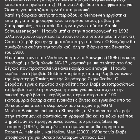
κάτω από τη φούστα της). Η ταινία έλαβε δύο υποψηφιότητες για
Όσκαρ, για μοντάζ και πρωτότυπη μουσική.
Κατά τη διάρκεια αυτής της περιόδου, ο Verhoeven εργάστηκε
επίσης για τη δημιουργία ενός ιστορικού έπους με βάση τις
Σταυροφορίες , στο οποίο θα πρωταγωνιστούσε ο Arnold
Schwarzenegger . Η ταινία μπήκε στην προπαραγωγή το 1993,
αλλά ένα χρόνο αργότερα το στούντιο που υποστήριξε την ταινία (
Carolco ) τράβηξε την χρηματοδότηση για το έργο. Ο Βερχόφεν θα
συνέχιζε να συζητά την ταινία καθ' όλη τη διάρκεια της δεκαετίας
του 1990.
Η επόμενη ταινία του Verhoeven ήταν το Showgirls (1995) με κακή
αποδοχή, με βαθμολογία NC-17 , σχετικά με μια στρίπερ στο Λας
Βέγκας που προσπαθεί να κάνει καριέρα ως showgirl. Η ταινία
κέρδισε επτά βραβεία Golden Raspberry, συμπεριλαμβανομένων
της Χειρότερης Ταινίας και της Χειρότερης Σκηνοθεσίας. Ο
Βερχόφεν έγινε ο πρώτος σκηνοθέτης που έλαβε αυτοπροσώπως
το βραβείο του. Στη συνέχεια, η ταινία γνώρισε επιτυχία στην
οικιακή αγορά βίντεο , κερδίζοντας περισσότερα από 100
εκατομμύρια δολάρια από ενοικιάσεις βίντεο και έγινε ένα από τα
20 κορυφαία μπεστ σέλερ όλων των εποχών της MGM .
Μετά το Basic Instinct και το Showgirls , ο Verhoeven επέστρεψε
στην επιστημονική φαντασία, τη γραφική βία και τα ειδικά εφέ που
σημάδεψαν τις προηγούμενες ταινίες του με τους Starship
Troopers (1997), βασισμένες στο ομώνυμο μυθιστόρημα του
Robert A. Heinlein , και Hollow Man (2000). Κάθε ταινία έλαβε
υποψηφιότητα για Όσκαρ Καλύτερων Οπτικών Εφέ.