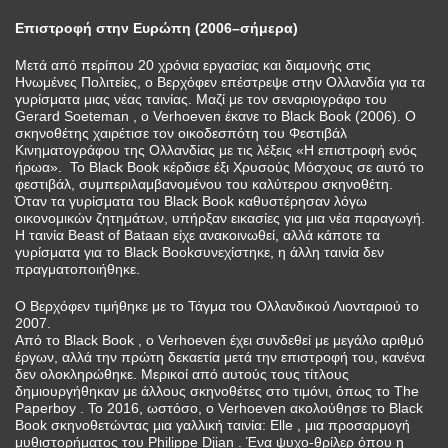
Επιστροφή στην Ευρώπη (2006–σήμερα)
Μετά από περίπου 20 χρόνια εργασίας και διαμονής στις
Ηνωμένες Πολιτείες, ο Βερχόφεν επέστρεψε στην Ολλανδία για τα
γυρίσματα μιας νέας ταινίας. Μαζί με τον σεναριογράφο του
Gerard Soeteman , ο Verhoeven έκανε το Black Book (2006). Ο
σκηνοθέτης χαιρέτισε τον οικοδεσπότη του Φεστιβάλ
Κινηματογράφου της Ολλανδίας με τις λέξεις «Η επιστροφή ενός
ήρωα». Το Black Book κέρδισε έξι Χρυσούς Μόσχους σε αυτό το
φεστιβάλ, συμπεριλαμβανομένου του καλύτερου σκηνοθέτη.
Όταν τα γυρίσματα του Black Book καθυστέρησαν λόγω
οικονομικών ζητημάτων, υπήρξαν εικασίες για μια νέα παραγωγή.
Η ταινία Beast of Bataan είχε ανακοινωθεί, αλλά κάποτε τα
γυρίσματα για το Black Bookσυνεχίστηκε, η άλλη ταινία δεν
πραγματοποιήθηκε.
Ο Βερχόφεν τιμήθηκε με το Τάγμα του Ολλανδικού Λιονταριού το
2007.
Από το Black Book , ο Verhoeven έχει συνδεθεί με μεγάλο αριθμό
έργων, αλλά την πρώτη δεκαετία μετά την επιστροφή του, κανένα
δεν ολοκληρώθηκε. Μερικοί από αυτούς τους τίτλους
δημιουργήθηκαν με άλλους σκηνοθέτες στο τιμόνι, όπως το The
Paperboy . Το 2016, ωστόσο, ο Verhoeven ακολούθησε το Black
Book σκηνοθετώντας μια γαλλική ταινία: Elle , μια προσαρμογή
μυθιστορήματος του Philippe Djian . Ένα ψυχο-θρίλερ όπου η