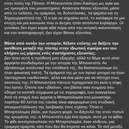
στην πόλη της Πέσκια. Η Μπενεντέτα ήταν διάσημη ως αγία και
ως ηγουμένη του μοναστηριού. Απέκτησε θέσεις εξουσίας μέσα
από το ταλέντο, τα οράματα, τις δολοπλοκίες, τα ψέματα και τη
δημιουργικότητά της. Ό,τι και να σημαίνει αυτό, το κατάφερε σε μια
εποχή και μια κοινωνία που οι άντρες ήταν απόλυτοι κυρίαρχοι. Οι
γυναίκες δεν είχαν καμία αξία πέρα από την αντρική ικανοποίηση
και την αναπαραγωγή. Δεν είχαν θέσεις εξουσίας.
Μέσα από αυτήν την ιστορία, θέλατε επίσης να δείξετε την
αντίθεση μεταξύ της πίστης στην ιδιωτική σφαίρα και του
κλήρου ως μέρους ενός συστήματος εξουσίας;
Δεν ήταν αυτή η πρόθεσή μου εξαρχής, αλλά το θέμα αυτό είναι
άρρηκτα συνδεδεμένο με την ιστορία της Μπενεντέτα. Αν
εξετάσουμε αναλυτικά την υπόθεσή της, θα διαπιστώσουμε ότι
ήταν φανατική πιστή. Τα οράματά της με τον Ιησού μπορεί να ήταν
ταυτόχρονα «αυθεντικά», αλλά και ένα μέσο για να πετύχει τους
σκοπούς της. Η Μπενεντέτα πίστευε πραγματικά ότι είναι η νύφη
του Ιησού. Όποτε τον «βλέπει», τον βλέπει σαν ποιμένα που
οδηγεί το κοπάδι σύμφωνα με τις περιγραφές των ευαγγελίων.
Από τη στιγμή που έρχεται η Μπαρτολομέα στο μοναστήρι,
περίπου 60 λεπτά της ταινίας είναι αφιερωμένα στη σταδιακή
αποκρυστάλλωση της λεσβιακής τους σχέσης. Όταν η
Μπαρτολομέα βάζει, για πρώτη φορά, το δάχτυλό της στον πισινό
της ερωμένης της, η Μπενεντέτα έχει ένα όραμα, αυτό με τα φίδια.
Το φίδι αντιπροσωπεύει την Μπαρτολομέα, έναν κίνδυνο, μια
τρομερή αμαρτία, κάτι που δεν θα έπρεπε να κάνει. Το σεξ μεταξύ