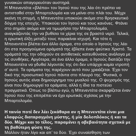
γυναικών απαγορευόταν αυστηρά.
Η Μπενεντέτα «βλέπει» τον Ιησού που της λέει ότι πρέπει να
αντισταθεί στην Μπαρτολομέα και να μείνει στο πλάι του. Μέχρι
εκείνη τη στιγμή, η Μπενεντέτα υπακούει ακόμα στο θρησκευτικό
δόγμα της εποχής. Υπακούει τον Ιησού και τους κανόνες. Φτάνει
στο σημείο ακόμα και να τιμωρήσει την Μπαρτολομέα,
αναγκάζοντάς την να βυθίσει τα χέρια της σε βραστό νερό. Τελικά,
η ερωτική έλξη μεταξύ τους παραείναι ισχυρή. Και τότε η
Μπενεντέτα βλέπει ένα άλλο όραμα, στο οποίο ο Ιησούς της λέει
ότι στα προηγούμενα οράματά της έβλεπε έναν ψεύτικο Χριστό. Τα
οράματά της την οδηγούν σε αντιθετικές κατευθύνσεις ανάλογα με
τις συνθήκες. Αργότερα, σε ένα άλλο όραμα, ο Ιησούς διατάζει την
Μπενεντέτα να γδυθεί λέγοντάς της ότι δεν υπάρχει καμία ντροπή
σ’ αυτό. Τα οράματα της παρέχουν αυτό που χρειάζεται. Έχει τον
δικό της προσωπικό Ιησού πάντα στο πλευρό της. Φυσικά, ο
Ιησούς αυτός είναι δημιούργημα του μυαλού της. Ο ψυχισμός της
είναι που δημιουργεί τα οράματα, αλλά η ίδια τα πιστεύει
πραγματικά. Όπως το βλέπω εγώ, η Μπενεντέτα σκαρφίζεται έναν
Ιησού που της επιτρέπει να έχει ερωτικές σχέσεις με την
Μπαρτολομέα.
Η ταινία ποτέ δεν λέει ξεκάθαρα αν η Μπενεντέτα είναι μια
ελαφρώς διαταραγμένη μύστης, ή μία δολοπλόκος ή και τα
δύο. Μέχρι και το τέλος, παραμένει η αβεβαιότητα σχετικά με
τη βαθύτερη φύση της.
Μάλλον ήταν λίγο και απ’ τα δύο. Έχει συναίσθηση των