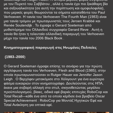
με τον Πυρετό του Σαββάτου , αλλά η ταινία έχει πιο ξεκάθαρη βία
και σεξουαλικότητα (σε αυτή την περίπτωση και ομοφυλοφιλία),
που μερικές φορές θεωρούνται τα σήματα κατατεθέντα του Paul
Verhoeven. Η ταινία του Verhoeven The Fourth Man (1983) είναι
μια ταινία τρόμου με πρωταγωνιστές τους Jeroen Krabbé και
Renée Soutendijk . Το έγραψε ο Gerard Soeteman από
μυθιστόρημα του Ολλανδού συγγραφέα Gerard Reve . Αυτή η
ταινία θα ήταν η τελευταία ολλανδική παραγωγή του Verhoeven
μέχρι την ταινία του 2006 Black Book .
Κινηματογραφική παραγωγή στις Ηνωμένες Πολιτείες
(1983–2000
)
Ο Gerard Soeteman έγραψε επίσης το σενάριο για την πρώτη
αγγλόφωνη ταινία του Verhoeven, Flesh and Blood (1985), στην
οποία πρωταγωνιστούσαν οι Rutger Hauer και Jennifer Jason
Leigh . Ο Βερχόφεν μετακόμισε στο Χόλιγουντ για ένα ευρύτερο
φάσμα ευκαιριών στον κινηματογράφο. Δουλεύοντας στις ΗΠΑ,
έκανε μια σοβαρή αλλαγή στο στυλ, σκηνοθετώντας μεγάλου
προϋπολογισμού, βίαιες, ειδικά εφέ-βαριές επιτυχίες RoboCop και
Total Recall⁠—κάθε ένα από τα οποία κέρδισε ένα βραβείο Oscar
Special Achievement : RoboCop για Μοντάζ Ηχητικών Εφέ και
Total Ανάκληση για οπτικά εφέ.