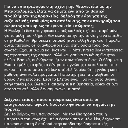
Για να επιστρέψουμε στη σχέση της Μπενεντέτα με την
Μπαρτολομέα, θέλατε να δείξετε ένα από τα βασικά
προβλήματα της θρησκείας, δηλαδή την άρνηση της
σεξουαλικής επιθυμίας και απόλαυσης, την αποκήρυξη του
σώματος και κυρίως του γυναικείου σώματος;
Η Εκκλησία δεν απαγορεύει τις σεξουαλικές σχέσεις, παρά μόνο
για τα μέλη του κλήρου. Δεν έκανα αυτήν την ταινία για να επιτεθώ
στην Καθολική θρησκεία ή οποιαδήποτε άλλη θρησκεία. Παρόλα
αυτά, πιστεύω ότι οι άνθρωποι είναι, στην ουσία τους, ζώα
σωστά; Έχουμε σώμα και ένστικτα. Η Μπενεντέτα δεν αντιστέκεται
τις προσταγές της σάρκας, αλλά και γιατί να το κάνει; Θα ήταν
ηλίθιο. Βασικά, οι άνθρωποι ήταν πρωτεύοντα όντα. Ο Αδάμ και η
Εύα, το μήλο, το φίδι, το δέντρο της γνώσης του καλού και του
κακού – τίποτα από αυτά δεν υπήρξε! Νομίζω ότι η γνώση και η
μάθηση είναι καλά πράγματα. Η επιστήμη λέει την αλήθεια, οι
θρύλοι λένε ιστορίες. Έτσι το βλέπω εγώ. Φυσικά, αυτό βγαίνει
στην ταινία μου. Βλέπω τι απαγορεύει η θρησκεία, ειδικά σε ό,τι
αφορά το σεξ, αλλά δεν συμφωνώ με αυτό.
Δείχνετε επίσης πόσο υποκριτικές είναι αυτές οι
απαγορεύσεις, αφού ο Νούντσιο φαίνεται να πηγαίνει με
πόρνες.
Δεν το δείχνω, το υπαινίσσομαι. Με τον ίδιο τρόπο που η
υπηρέτριά του ίσως έχει μείνει έγκυος από αυτόν. Ναι, δείχνω την
υποκρισία και τη διαφθορά στην καρδιά της θρησκευτικής