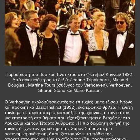
Παρουσίαση του Βασικού Ενστίκτου στο Φεστιβάλ Καννών 1992 .
Από αριστερά προς τα δεξιά: Jeanne Tripplehorn , Michael
Douglas , Martine Tours (σύζυγος του Verhoeven), Verhoeven,
Sharon Stone και Mario Kassar .
Ο Verhoeven ακολούθησε αυτές τις επιτυχίες με το εξίσου έντονο
και προκλητικό Basic Instinct (1992), ένα ερωτικό θρίλερ. Η ένατη
ταινία με τις περισσότερες εισπράξεις της χρονιάς, η ταινία ήταν
μια επιστροφή στα θέματα που είχε εξερευνήσει ο Βερχόφεν στο
Λουκούμι και τον Τέταρτο Άνθρωπο . Η πιο διαβόητη σκηνή της
ταινίας δείχνει τον χαρακτήρα της Σάρον Στόουν σε μια
αστυνομική ανάκριση, όπου ξεσταυρώνει τα πόδια της,
αποκαλύπτοντας για λίγο το αιδοίο της (δεν φοράει εσώρουχα