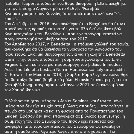
Isabelle Huppert υποδύεται ένα θύμα βιασμού, η Elle επιλέχθηκε
για τον Επίσημο Διαγωνισμό στο Διεθνές Φεστιβάλ
Κινηματογράφου των Καννών, όπου απέσπασε πολύ ευνοϊκές
κριτικές.
Τον Δεκέμβριο του 2016, ανακοινώθηκε ότι ο Βερχόφεν θα ήταν ο
πρόεδρος της κριτικής επιτροπής για το 67ο Διεθνές Φεστιβάλ
Κινηματογράφου του Βερολίνου , που είχε προγραμματιστεί να
πραγματοποιηθεί τον Φεβρουάριο του 2017.
Τον Απρίλιο του 2017, η Benedetta , η επόμενη γαλλική του ταινία,
ανακοινώθηκε ότι θα ξεκινήσει τα γυρίσματα τον Αύγουστο του
ίδιου έτους. Είναι μια βιογραφική ταινία για τη ζωή της Benedetta
Carlini , την οποία υποδύεται η συμπρωταγωνίστρια του Elle ,
Virginie Efira , και είναι μια προσαρμογή του βιβλίου Immodest
Acts: The Life of a Lesbian Nun in Renaissance Italy από Judith
C. Brown . Τον Μάιο του 2018, η Σάρλοτ Ράμπλινγκ ανακοινώθηκε
ότι θα παίξει βασικό βοηθητικό ρόλο. Η ταινία έκανε πρεμιέρα στο
Φεστιβάλ Κινηματογράφου των Καννών 2021 σε διαγωνισμό για
τον Χρυσό Φοίνικα .
Ο Verhoeven ήταν μέλος του Jesus Seminar και ήταν το μόνο
μέλος που δεν είχε πτυχίο στις βιβλικές σπουδές . Αποφοίτησε με
πτυχίο στα μαθηματικά και τη φυσική από το Πανεπιστήμιο του
Leiden. Εφόσον δεν είναι επαγγελματίας βιβλικός ερμηνευτής , η
συμμετοχή του στο Σεμινάριο του Ιησού έχει περιστασιακά
αναφερθεί από τους αντιπάλους του Σεμιναρίου ως ένδειξη ότι
αυτή η ομάδα είναι λιγότερο λόγιος από ό,τι ισχυρίζεται. Για