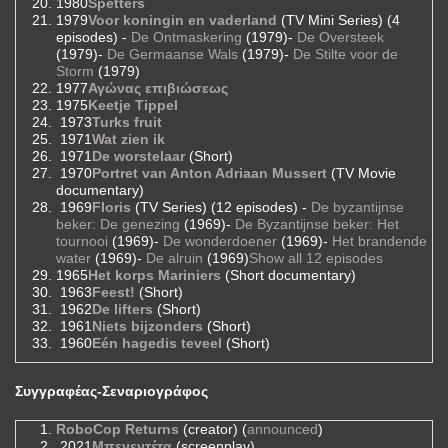
1980
Spetters
1979
Voor koningin en vaderland
(TV Mini Series) (4
episodes) -
De Ontmaskering
(1979)-
De Oversteek
(1979)-
De Germaanse Wals
(1979)-
De Stilte voor de
Storm
(1979)
1977
Αγώνας επιβιώσεως
1975
Keetje Tippel
1973
Turks fruit
1971
Wat zien ik
1971
De worstelaar
(Short)
1970
Portret van Anton Adriaan Mussert
(TV Movie
documentary)
1969
Floris
(TV Series) (12 episodes) -
De byzantijnse
beker: De genezing
(1969)-
De Byzantijnse beker: Het
tournooi
(1969)-
De wonderdoener
(1969)-
Het brandende
water
(1969)-
De alruin
(1969)
Show all 12 episodes
1965
Het korps Mariniers
(Short documentary)
1963
Feest!
(Short)
1962
De lifters
(Short)
1961
Niets bijzonders
(Short)
1960
Eén hagedis teveel
(Short)
Συγγραφέας-Σεναριογράφος
RoboCop Returns
(creator) (
announced
)
2021
Μπενεντέτα
(screenplay)