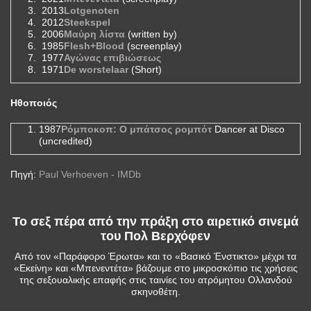
2013
Lotgenoten
2012
Steekspel
2006
Μαύρη λίστα
(written by)
1985
Flesh+Blood
(screenplay)
1977
Αγώνας επιβιώσεως
1971
De worstelaar
(Short)
Ηθοποιός
1987
Ρόμποκοπ: Ο μπάτσος ρομπότ
Dancer at Disco
(uncredited)
Πηγή:
Paul Verhoeven - IMDb
Το σεξ πέρα από την πράξη στο αιρετικό σινεμά
του Πολ Βερχόφεν
Από τον «Παράφορο Έρωτα» και το «Βασικό Ένστικτο» μέχρι τα
«Εκείνη» και «Μπενεντέτα» βάζουμε στο μικροσκόπιο τις χρήσεις
της σεξουαλικής επαφής στις ταινίες του ατρόμητου Ολλανδού
σκηνοθέτη.