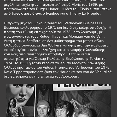
μεγάλη επιτυχία ήταν η τηλεοπτική σειρά Floris του 1969, με
πρωταγωνιστή τον Rutger Hauer . Η ιδέα του Floris εμπνεύστηκε
από ξένες σειρές όπως ο Ivanhoe και ο Thierry La Fronde .
Η πρώτη μεγάλου μήκους ταινία του Verhoeven Business Is
Business κυκλοφόρησε το 1971 και δεν έτυχε καλής υποδοχής. Η
πρώτη του εθνική επιτυχία ήρθε το 1973 με το λουκούμι , με
πρωταγωνιστές τους Rutger Hauer και Monique van de Ven .
Αυτή η ταινία βασίζεται σε ένα μυθιστόρημα του μπεστ σέλερ
Ολλανδού συγγραφέα Jan Wolkers και αφηγείται την παθιασμένη
ιστορία αγάπης ενός καλλιτέχνη και μιας νεαρής φιλελεύθερης
κοπέλας από συντηρητικό υπόβαθρο. Η ταινία έλαβε
υποψηφιότητα για Όσκαρ Καλύτερης Ξενόγλωσσης Ταινίας το
1974. Το 1999 η ταινία κέρδισε το Χρυσό Μοσχάρι Καλύτερης
Ολλανδικής Ταινίας του Αιώνα. Η ταινία του Verhoeven του 1975
Katie Tippelπαρουσίασε ξανά τον Hauer και τον van de Ven, αλλά
δεν θα ταίριαζε με την επιτυχία του Λουκούμι .