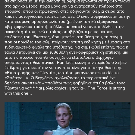
σε συνδυασμό με την ανοιχτή ομοφοβία έρχονται σε πρώτο πλάνο
στο αρχικό μέρος, παρά μόνο για να ανατραπούν πλήρως στο
επόμενο, όπου οι πρωταγωνιστές οδηγούνται σε μια σειρά από
κρίσεις αυτογνωσίας εξαιτίας του σεξ. Ο ένας συμφιλιώνεται με την
καταπιεσμένη ομοφυλοφιλία του (με έναν τυπικά εξωφρενικό
«βερχοφενικό» τρόπο), ο άλλος αδυνατεί να ανταπεξέλθει στην
ανικανότητά του, ενώ ο τρίτος συμβιβάζεται με τις μέτριες
επιδόσεις του. Έκαστος, άρα, μπαίνει στη θέση του, τη στιγμή
που οι ηρωίδες του φιλμ παίρνουν άτυπη εκδίκηση με έμφαση στο
ενδυναμωτικό φινάλε της υπόθεσης. Να σημειωθεί επίσης, πως η
ταινία λειτουργεί σα μια ευθύβολη αντικομφορμιστική επίθεση, μία
από τις πολλές που θα συνέχιζε να εξαπολύει ο Βερχόφεν
σκορπώντας ηθικό πανικό. Fun fact, εκείνη την περίοδο ο Στίβεν
Σπίλμπεργκ σκεφτόταν να τον προτείνει για τη σκηνοθεσία της
«Επιστροφής των Τζεντάι», ωστόσο μετάνιωσε αφού είδε το
«Σπέτερς...». Ο Βερχόφεν σχολιάζοντας το περιστατικό έχει
δηλώσει σκωπτικά: «Υποθέτω πως φοβήθηκε ότι θα βάλω τους
Τζεντάι να γα******αι μόλις αρχίσει η ταινία». The Force is strong
with this one...