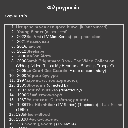
Φιλμογραφία
Σκηνοθεσία
Het geheim van een goed huwelijk
(
announced
)
Young Sinner
(
announced
)
2022
Bel Ami
(TV Mini Series) (
pre-production
)
2021
Μπενεντέτα
2016/I
Εκείνη
2012
Steekspel
2006
Μαύρη λίστα
2006
Sarah Brightman: Diva - The Video Collection
(Video) (video "I Lost My Heart to a Starship Trooper")
2005
Le Court Des Grands
(Video documentary)
2000
Αόρατο άγγιγμα
1997
Στρατιώτες του Σύμπαντος
1995
Showgirls
(directed by)
1992
Βασικό ένστικτο
(directed by)
1990
Ολική επαναφορά
1987
Ρόμποκοπ: Ο μπάτσος ρομπότ
1986
The Hitchhiker
(TV Series) (1 episode) -
Last Scene
(1986)
1985
Flesh+Blood
1983
Ο 4ος άνθρωπος
1981
Voorbij, voorbij
(TV Movie)