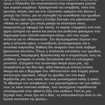
όμως ο Ολλανδός δεν επαναπαύεται στην επιφανειακή γοητεία
των γυμνών σωμάτων. Χρησιμοποιεί την υπερβολή, τόσο στις
ερωτικές σκηνές όσο και στα «ζωντανά» οράματα που βιώνει η
μοναχή του τίτλου, για να υπαινιχθεί την ευαισθησία των ηρωίδων
του. Όπως έχει σημειώσει η Σούζαν Σόνταγκ στο ριζοσπαστικό
«Notes on camp» (το οποίο μακάρι να αποκτήσει νέους
αναγνώστες με αφορμή την ταινία), το ακραίο υπερφίαλο στιλ ενός
έργου ξεπερνά την εικόνα και γίνεται ένα αισθητικό φαινόμενο που
δημιουργεί έναν ολότελα καινούριο κόσμο, κάτι που ισχύει
απόλυτα για το «Μπενεντέτα». Στο εξωπραγματικό σύμπαν του
φιλμ η απουσία ορίων, ο συνειδητός αυτοσαρκασμός και η
συνολικά παιγνιώδης διάθεση δεν αναιρούν όσα πολύ σοβαρά
βρίσκονται αποπίσω. Όπως η πολλαπλή καταπίεση των ηρωίδων
(κοινωνική, πατριαρχική, θρησκευτική) και ο στιγματισμός τους ως
ανήθικες υστερικές οι οποίες ξεστράτισαν από το ευλογημένο
μονοπάτι. Ζητήματα που συναντάμε ακόμα γύρω μας, όχι
απαραίτητα με την ίδια όψη, αλλά σίγουρα με ισότιμη ένταση.
Ακόμα και εάν ο Βερχόφεν στο «Μπενεντέτα» ανά στιγμές γίνεται
ανεπιτυχώς ειρωνικός, οδηγεί τις ηρωίδες του στα άκρα
θυμίζοντάς μας πως κανείς δεν είναι μονοκόμματα καλός ή κακός.
Το άθροισμα των αντιφάσεων, των μειονεκτημάτων και των λαθών
τους τις κάνει πειστικά αληθινές, ενώ ταυτόχρονα παραδίνονται
ολοκληρωτικά στην αβίαστη έλξη που νιώθουν. Γιατί ας μην
ξεχνάμε πως, όπως έχει πει ο ίδιος: «η σεξουαλικότητα είναι το πιο
ζωτικό συστατικό της φύσης».