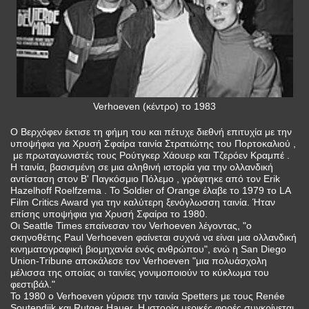
Verhoeven (κέντρο) το 1983
Ο Βερχόφεν έκτισε τη φήμη του και πέτυχε διεθνή επιτυχία με την
υποψήφια για Χρυσή Σφαίρα ταινία Στρατιώτης του Πορτοκαλιού ,
με πρωταγωνιστές τους Ρούτγκερ Χάουερ και Τζερόεν Κραμπέ .
Η ταινία, βασισμένη σε μια αληθινή ιστορία για την ολλανδική
αντίσταση στον Β' Παγκόσμιο Πόλεμο , γράφτηκε από τον Erik
Hazelhoff Roelfzema . Το Soldier of Orange έλαβε το 1979 το LA
Film Critics Award για την καλύτερη ξενόγλωσση ταινία. Ήταν
επίσης υποψήφια για Χρυσή Σφαίρα το 1980.
Οι Seattle Times επαίνεσαν τον Verhoeven λέγοντας, "ο
σκηνοθέτης Paul Verhoeven φαίνεται συχνά να είναι μια ολλανδική
κινηματογραφική βιομηχανία ενός ανθρώπου", ενώ η San Diego
Union-Tribune αποκάλεσε τον Verhoeven "μια πολυάσχολη
μέλισσα της οποίας οι ταινίες γονιμοποιούν το κύκλωμα του
φεστιβάλ."
Το 1980 ο Verhoeven γύρισε την ταινία Spetters με τους Renée
Soutendijk και Rutger Hauer. Η ιστορία μερικές φορές συγκρίνεται