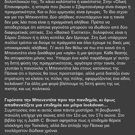
δολοπλοκιών της; Το κάνει καλόπιστα ή κακόπιστα; Στην «Ολική
Επαναφορά», η ιστορία που βιώνει ο Σβαρτσενέγκερ είναι όνειρο ή
πραγματικότητα; Και οι δύο ερμηνείες είναι έγκυρες. Το ίδιο ισχύει
και για την Μπενεντέτα. Δύο αλήθειες συνυπάρχουν και η ταινία
δεν μας λέει ποια είναι η πραγματική αλήθεια. Πρέπει να
αποδεχτούμε ότι κάποια γεγονότα μπορούν να ιδωθούν από δύο
διαφορετικές οπτικές. Στο «Βασικό Ένστικτο», δολοφόνος είναι η
Σάρον Στόουν ή η άλλη κοπέλα; Δεν ξέρουμε. Στη ζωή υπάρχουν
πολλοί τρόποι να δούμε τα πράγματα και όλοι έχουμε τις δικές μας
υποκειμενικές αλήθειες. Γι’ αυτό δεν θέλω να πω στο κοινό ότι η
Μπενεντέτα είναι ξεκάθαρα μια «αγία» ή μια ψεύτρα. Κάθε θεατής
θα αποφασίσει μόνος του. Υπάρχει ένα καλό παράδειγμα γι’ αυτήν
τη διττή φύση της πραγματικότητας, αργότερα στην ταινία, όταν
χτυπάει η πανούκλα: η Μπενεντέτα λέει στους κατοίκους της
Πέσκια ότι ο Ιησούς θα τους προστατέψει, αλλά μετά διατάζει έναν
στρατιώτη να κλείσει τις πύλες της πόλης, εφαρμόζοντας ένα είδος
lockdown! Για άλλη μια φορά βλέπουμε τη διττή φύση της ως
πιστής και ως πολιτικού.
Γυρίσατε την Μπενεντέτα πριν την πανδημία, κι όμως
απαθανατίζετε μια επιδημία και μέτρα lockdown…
Συμπτώσεις σαν κι αυτές είναι πάντα μυστήριο. Η βουβωνική
πανώλη υπήρχε για αιώνες από τον 11ο ως τον 17ο αιώνα. Στο
βιβλίο της η Judith C. Brown αφηγείται πως η επιδημία θέρισε
ολόκληρη την Τοσκάνη, αλλά δεν έπληξε την Πέσκια για
τουλάχιστον δώδεκα χρόνια.