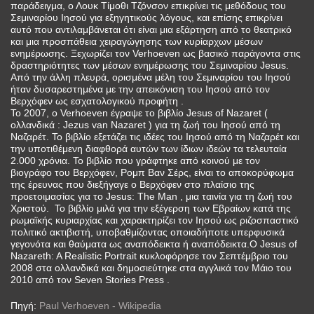
παράδειγμα, ο Λουκ Τίμοθι Τζόνσον επικρίνει τις μεθόδους του
Σεμιναρίου Ιησού για εξηγητικούς λόγους, και επίσης επικρίνει
αυτό που αντιλαμβάνεται ότι είναι μια εξάρτηση από το θεατρικό
και μια προσπάθεια χειραγώγησης των κυρίαρχων μέσων
ενημέρωσης. Ξεχωρίζει τον Verhoeven ως βασικό παράγοντα στις
δραστηριότητες των μέσων ενημέρωσης του Σεμιναρίου Jesus.
Από την άλλη πλευρά, ορισμένα μέλη του Σεμιναρίου του Ιησού
ήταν δυσαρεστημένα με την απεικόνιση του Ιησού από τον
Βερχόφεν ως εσχατολογικού προφήτη .
Το 2007, ο Verhoeven έγραψε το βιβλίο Jesus of Nazaret (
ολλανδικά : Jezus van Nazaret ) για τη ζωή του Ιησού από τη
Ναζαρέτ. Το βιβλίο εξετάζει τις ιδέες του Ιησού από τη Ναζαρέτ και
την υποτιθέμενη διαφθορά αυτών των ίδιων ιδεών τα τελευταία
2.000 χρόνια. Το βιβλίο που γράφτηκε από κοινού με τον
βιογράφο του Βερχόφεν, Ρομπ Βαν Σέρς, είναι το αποκορύφωμα
της έρευνας που διεξήγαγε ο Βερχόφεν στο πλαίσιο της
προετοιμασίας για το Jesus: The Man , μια ταινία για τη ζωή του
Χριστού. Το βιβλίο μιλά για την εξέγερση των Εβραίων κατά της
ρωμαϊκής κυριαρχίας και χαρακτηρίζει τον Ιησού ως ριζοσπαστικό
πολιτικό ακτιβιστή, υποβαθμίζοντας οποιαδήποτε υπερφυσικά
γεγονότα και θαύματα ως αναπόδεικτα ή αναπόδεικτα.Ο Jesus of
Nazareth: A Realistic Portrait κυκλοφόρησε τον Σεπτέμβριο του
2008 στα ολλανδικά και δημοσιεύτηκε στα αγγλικά τον Μάιο του
2010 από τον Seven Stories Press .
Πηγή:
Paul Verhoeven - Wikipedia