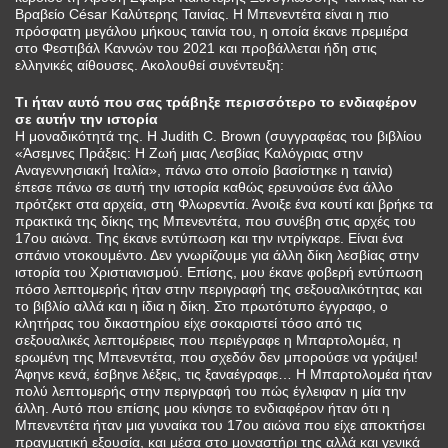
Βραβείο César Καλύτερης Ταινίας. Η Μπενεντέτα είναι η πιο
πρόσφατη μεγάλου μήκους ταινία του, η οποία έκανε πρεμιέρα
στο Φεστιβάλ Καννών του 2021 και προβάλλεται ήδη στις
ελληνικές αίθουσες. Ακολουθεί συνέντευξη:
Τι ήταν αυτό που σας τράβηξε περισσότερο το ενδιαφέρον
σε αυτήν την ιστορία
Η μοναδικότητά της. Η Judith C. Brown (συγγραφέας του βιβλίου
«Άσεμνες Πράξεις: Η Ζωή μιας Λεσβίας Καλόγριας στην
Αναγεννησιακή Ιταλία», πάνω στο οποίο βασίστηκε η ταινία)
έπεσε πάνω σε αυτή την ιστορία καθώς ερευνούσε ένα άλλο
πρότζεκτ στα αρχεία, στη Φλωρεντία. Άνοιξε ένα κουτί και βρήκε τα
πρακτικά της δίκης της Μπενεντέτα, που συνέβη στις αρχές του
17ου αιώνα. Της έκανε εντύπωση και την ιντρίγκαρε. Είναι ένα
σπάνιο ντοκουμέντο. Δεν γνωρίζουμε για άλλη δίκη λεσβίας στην
ιστορία του Χριστιανισμού. Επίσης, μου έκανε φοβερή εντύπωση
πόσο λεπτομερής ήταν στην περιγραφή της σεξουαλικότητας και
το βιβλίο αλλά και η ίδια η δίκη. Στο πρωτότυπο έγγραφο, ο
κλητήρας του δικαστηρίου είχε σοκαριστεί τόσο από τις
σεξουαλικές λεπτομέρειες που περιέγραφε η Μπαρτολομέα, η
ερωμένη της Μπενεντέτα, που σχεδόν δεν μπορούσε να γράψει!
Άφηνε κενά, έσβηνε λέξεις, τις ξαναέγραφε… Η Μπαρτολομέα ήταν
πολύ λεπτομερής στην περιγραφή του πώς έγλειφαν η μία την
άλλη. Αυτό που επίσης μου κίνησε το ενδιαφέρον ήταν ότι η
Μπενεντέτα ήταν μια γυναίκα του 17ου αιώνα που είχε αποκτήσει
πραγματική εξουσία, και μέσα στο μοναστήρι της αλλά και γενικά