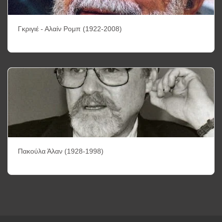
Γκριγιέ - Αλαίν Ρομπ (1922-2008)
Πακούλα Άλαν (1928-1998)