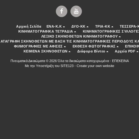
Αρχική Σελίδα
ENA-K.K
ΔΥΟ-ΚΚ
ΤΡΙΑ-ΚΚ
ΤΕΣΣΕΡΑ-
ΚΙΝΗΜΑΤΟΓΡΑΦΙΚΑ ΤΕΤΡΑΔΙΑ
ΚΙΝΗΜΑΤΟΓΡΑΦΙΚΕΣ ΣΥΛΛΟΓΕ
ΛΕΞΙΚΟ ΣΚΗΝΟΘΕΤΩΝ ΚΙΝΗΜΑΤΟΓΡΑΦΟΥ
ΚΑΤΑΓΡΑΦΗ ΣΚΗΝΟΘΕΤΩΝ ΜΕ ΒΑΣΗ ΤΙΣ ΚΙΝΗΜΑΤΟΓΡΑΦΙΚΕΣ ΠΕΡΙΟΔΟΥΣ ΚΑ
ΦΙΛΜΟΓΡΑΦΙΕΣ ΜΕ ΑΦΙΣΕΣ
ΕΚΘΕΣΗ ΦΩΤΟΓΡΑΦΙΑΣ
ΕΠΙΚΟΙ
ΚΕΙΜΕΝΑ ΣΚΗΝΟΘΕΤΩΝ
Διάφορα Βίντεο
Αρχεία PDF
Πνευματικά Δικαιώματα © 2026 Όλα τα δικαιώματα κατοχυρωμένα -
ΕΠΕΚΕΙΝΑ
Με την Υποστήριξη του
SITE123
-
Create your own website