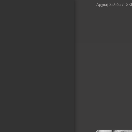
Αρχική Σελίδα
ΣΚ
ΕΠΕΚΕΙΝΑ
Αρχική Σελίδα
ΚΙΝΗΜΑΤΟΓΡΑΦΙΚΑ
ΤΕΤΡΑΔΙΑ
ΚΙΝΗΜΑΤΟΓΡΑΦΙΚΕΣ
ΣΥΛΛΟΓΕΣ
ΛΕΞΙΚΟ ΣΚΗΝΟΘΕΤΩΝ
ΚΙΝΗΜΑΤΟΓΡΑΦΟΥ
ΚΑΤΑΓΡΑΦΗ ΣΚΗΝΟΘΕΤΩΝ
ΜΕ ΒΑΣΗ ΤΙΣ
ΚΙΝΗΜΑΤΟΓΡΑΦΙΚΕΣ
ΠΕΡΙΟΔΟΥΣ ΚΑΙ ΚΙΝΗΜΑΤΑ
ΚΕΙΜΕΝΑ ΓΙΑ ΤΟΝ
ΚΙΝΗΜΑΤΟΓΡΑΦΟ
ΕΚΘΕΣΗ ΦΩΤΟΓΡΑΦΙΑΣ
ΕΠΙΚΟΙΝΩΝΙΑ