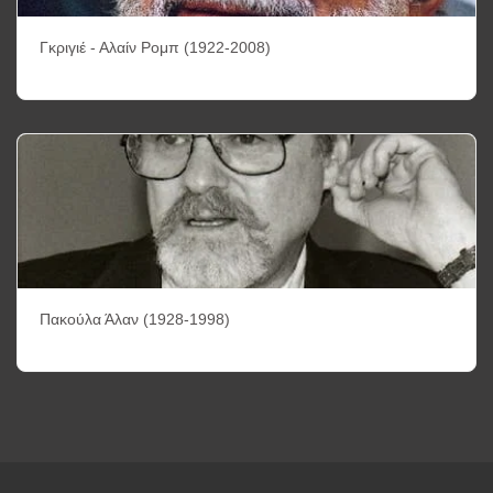
Γκριγιέ - Αλαίν Ρομπ (1922-2008)
Πακούλα Άλαν (1928-1998)