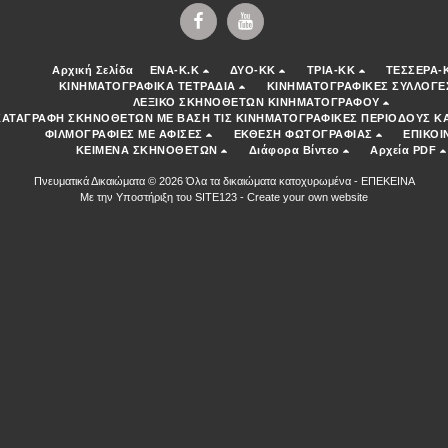
Αρχική Σελίδα
ENA-K.K
ΔΥΟ-ΚΚ
ΤΡΙΑ-ΚΚ
ΤΕΣΣΕΡΑ-
ΚΙΝΗΜΑΤΟΓΡΑΦΙΚΑ ΤΕΤΡΑΔΙΑ
ΚΙΝΗΜΑΤΟΓΡΑΦΙΚΕΣ ΣΥΛΛΟΓΕ
ΛΕΞΙΚΟ ΣΚΗΝΟΘΕΤΩΝ ΚΙΝΗΜΑΤΟΓΡΑΦΟΥ
ΚΑΤΑΓΡΑΦΗ ΣΚΗΝΟΘΕΤΩΝ ΜΕ ΒΑΣΗ ΤΙΣ ΚΙΝΗΜΑΤΟΓΡΑΦΙΚΕΣ ΠΕΡΙΟΔΟΥΣ ΚΑ
ΦΙΛΜΟΓΡΑΦΙΕΣ ΜΕ ΑΦΙΣΕΣ
ΕΚΘΕΣΗ ΦΩΤΟΓΡΑΦΙΑΣ
ΕΠΙΚΟΙ
ΚΕΙΜΕΝΑ ΣΚΗΝΟΘΕΤΩΝ
Διάφορα Βίντεο
Αρχεία PDF
Πνευματικά Δικαιώματα © 2026 Όλα τα δικαιώματα κατοχυρωμένα -
ΕΠΕΚΕΙΝΑ
Με την Υποστήριξη του
SITE123
-
Create your own website