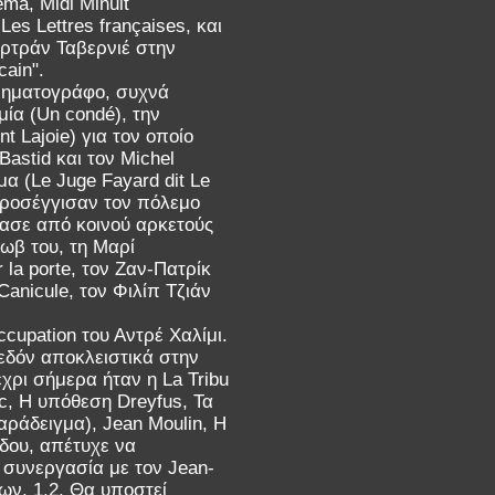
ma, Midi Minuit
es Lettres françaises, και
ρτράν Ταβερνιέ στην
ain".
ινηματογράφο, συχνά
ία (Un condé), την
 Lajoie) για τον οποίο
Bastid και τον Michel
μα (Le Juge Fayard dit Le
προσέγγισαν τον πόλεμο
ύασε από κοινού αρκετούς
μωβ του, τη Μαρί
 la porte, τον Ζαν-Πατρίκ
Canicule, τον Φιλίπ Τζιάν
cupation του Αντρέ Χαλίμι.
εδόν αποκλειστικά στην
χρι σήμερα ήταν η La Tribu
c, Η υπόθεση Dreyfus, Τα
αράδειγμα), Jean Moulin, Η
όδου, απέτυχε να
ε συνεργασία με τον Jean-
ων. 1,2. Θα υποστεί