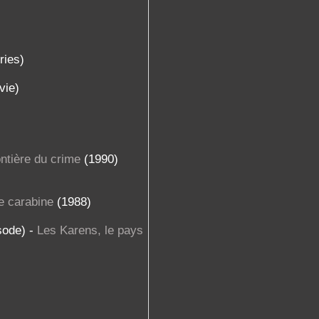
ries)
vie)
ntière du crime
(1990)
e carabine
(1988)
sode) -
Les Karens, le pays