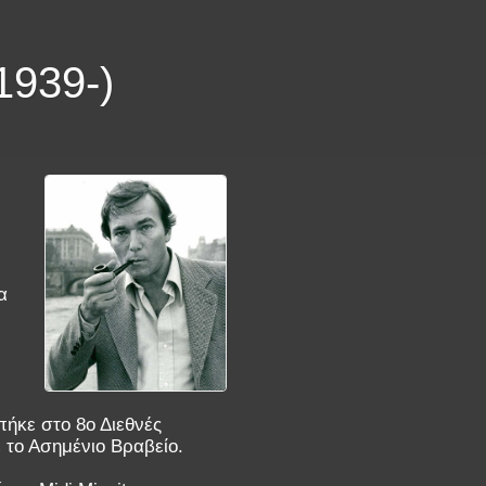
939-)
α
μπήκε στο 8ο Διεθνές
 το Ασημένιο Βραβείο.