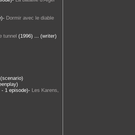
e)-
Dormir avec le diable
e tunnel
(1996) ... (writer)
 (scenario)
reenplay)
 - 1 episode)-
Les Karens,