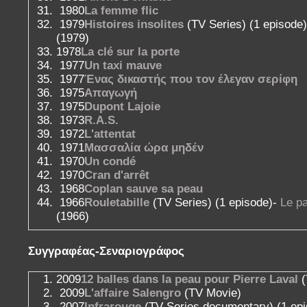
1980
La femme flic
1979
Histoires insolites
(TV Series) (1 episode
(1979)
1978
La clé sur la porte
1977
Un taxi mauve
1977
Ένας δικαστής που τον έλεγαν σερίφη
1975
Απαγωγή
1975
Dupont Lajoie
1973
R.A.S.
1972
L'attentat
1971
Μασσαλία ώρα μηδέν
1970
Un condé
1970
Cran d'arrêt
1968
Coplan sauve sa peau
1966
Rouletabille
(TV Series) (1 episode)-
Le pa
(1966)
Συγγραφέας-Σεναριογράφος
2009
12 balles dans la peau pour Pierre Laval
(
2009
L'affaire Salengro
(TV Movie)
2007
Infrarouge
(TV Series documentary) (1 ep