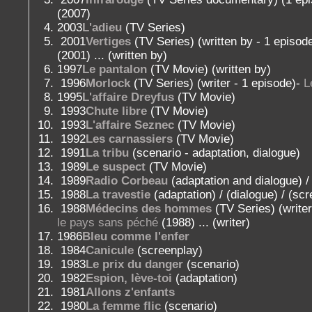
(2007)
2003
L'adieu
(TV Series)
2001
Vertiges
(TV Series) (written by - 1 episod
(2001) ... (written by)
1997
Le pantalon
(TV Movie) (written by)
1996
Morlock
(TV Series) (writer - 1 episode)-
L
1995
L'affaire Dreyfus
(TV Movie)
1993
Chute libre
(TV Movie)
1993
L'affaire Seznec
(TV Movie)
1992
Les carnassiers
(TV Movie)
1991
La tribu
(scenario - adaptation, dialogue)
1989
Le suspect
(TV Movie)
1989
Radio Corbeau
(adaptation and dialogue) /
1988
La travestie
(adaptation) / (dialogue) / (sc
1988
Médecins des hommes
(TV Series) (writer
le pays sans péché
(1988) ... (writer)
1986
Bleu comme l'enfer
1984
Canicule
(screenplay)
1983
Le prix du danger
(scenario)
1982
Espion, lève-toi
(adaptation)
1981
Allons z'enfants
1980
La femme flic
(scenario)