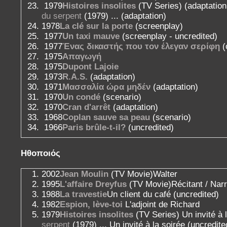
1979
Histoires insolites
(TV Series) (adaptation
du serpent
(1979) ... (adaptation)
1978
La clé sur la porte
(screenplay)
1977
Un taxi mauve
(screenplay - uncredited)
1977
Ένας δικαστής που τον έλεγαν σερίφη
(
1975
Απαγωγή
1975
Dupont Lajoie
1973
R.A.S.
(adaptation)
1971
Μασσαλία ώρα μηδέν
(adaptation)
1970
Un condé
(scenario)
1970
Cran d'arrêt
(adaptation)
1968
Coplan sauve sa peau
(scenario)
1966
Paris brûle-t-il?
(uncredited)
Ηθοποιός
2002
Jean Moulin
(TV Movie)Walter
1995
L'affaire Dreyfus
(TV Movie)Récitant / Narr
1988
La travestie
Un client du café (uncredited)
1982
Espion, lève-toi
L'adjoint de Richard
1979
Histoires insolites
(TV Series) Un invité à 
serpent
(1979) ... Un invité à la soirée (uncredit