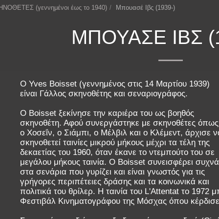
ΗΝΟΘΕΤΕΣ (γεννημένοι έως το 1940)
Μπουασέ Ιβς (1939-)
ΜΠΟΥΑΣΈ ΙΒΣ (1
Ο Yves Boisset (γεννημένος στις 14 Μαρτίου 1939)
είναι Γάλλος σκηνοθέτης και σεναριογράφος.
Ο Boisset ξεκίνησε την καριέρα του ως βοηθός
σκηνοθέτη. Αφού συνεργάστηκε με σκηνοθέτες όπως
ο Χοσεΐν, ο Σιάμπι, ο Μέλβιλ και ο Κλέμεντ, άρχισε ν
σκηνοθετεί ταινίες μικρού μήκους μέχρι τα τέλη της
δεκαετίας του 1960, όταν έκανε το ντεμπούτο του σε
μεγάλου μήκους ταινία. Ο Boisset συνεισφέρει συχνά
στα σενάρια που γυρίζει και είναι γνωστός για τις
γρήγορες περιπέτειες δράσης και τα κοινωνικά και
πολιτικά του θρίλερ. Η ταινία του L'Attentat το 1972 
Φεστιβάλ Κινηματογράφου της Μόσχας όπου κέρδισε