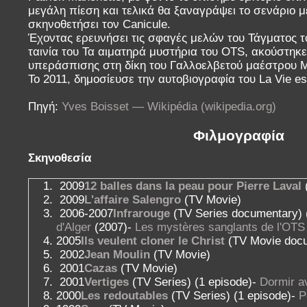
μεγάλη πίεση και τελικά θα ξαναγράψει το σενάριο με
σκηνοθετήσει τον Canicule.
Έχοντας ερευνήσει τις σφαγές μελών του Τάγματος τ
ταινία του Τα αιματηρά μυστήρια του OTS, ακούστηκ
υπεράσπισης στη δίκη του Γαλλοελβετού μαέστρου Mi
Το 2011, δημοσίευσε την αυτοβιογραφία του La Vie es
Πηγή:
Yves Boisset — Wikipédia (wikipedia.org)
Φιλμογραφία
Σκηνοθεσία
2009
12 balles dans la peau pour Pierre Laval
2009
L'affaire Salengro
(TV Movie)
2006-2007
Infrarouge
(TV Series documentary) 
d'Alger
(2007)-
Les mystères sanglants de l'OTS
2005
Ils veulent cloner le Christ
(TV Movie doc
2002
Jean Moulin
(TV Movie)
2001
Cazas
(TV Movie)
2001
Vertiges
(TV Series) (1 episode)-
Dormir av
2000
Les redoutables
(TV Series) (1 episode)-
P