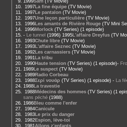
1999
Sam
(TV Movie)
1997
La fine équipe
(TV Movie)
1997
Le pantalon
(TV Movie)
1997
Une leçon particulière
(TV Movie)
1996
Les amants de Rivière Rouge
(TV Mini Se
1996
Morlock
(TV Series) (1 episode)
-
Le tunnel
(1996) 1995
L'affaire Dreyfus
(TV Mo
1993
Chute libre
(TV Movie)
1993
L'affaire Seznec
(TV Movie)
1992
Les carnassiers
(TV Movie)
1991
La tribu
1990
Haute tension
(TV Series) (1 episode)-
Fro
1989
Le suspect
(TV Movie)
1989
Radio Corbeau
1988
Σερί νουάρ
(TV Series) (1 episode) -
La fé
1988
La travestie
1988
Médecins des hommes
(TV Series) (1 epi
sans péché
(1988)
1986
Bleu comme l'enfer
1984
Canicule
1983
Le prix du danger
1982
Espion, lève-toi
1981
Allons z'enfants