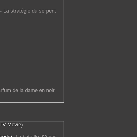
)-
La stratégie du serpent
rfum de la dame en noir
TV Movie)
isode)-
La bataille d'Alger