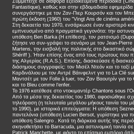
Συμμετείχε σε διάφορα εξειδικευμένα περιοδικά (Ciné
Fantastique), καθώς και στην εβδομαδιαία εφημερίδα L
συνεργάστηκε με τον Ζαν-Πιερ Κουρσόν και τον Μπε
πρώτη έκδοση (1960) του "Vingt Ans de cinéma améric
Στη δεκαετία του 1970, ενσάρκωσε έναν αριστερό κ
εμπνευσμένο από πραγματικά γεγονότα: την αστυνομ
υπόθεση Ben Barka (Η επίθεση), τον ρατσισμό (Dupont
ζήτησε να συν-γράψει το σενάριο με τον Jean-Pierre 
Martens, την εισβολή της πολιτικής στο δικαστικό σώ
Shériff ). Ήταν επίσης ένας από τους πρώτους που 
της Αλγερίας (R.A.S.). Επίσης, διασκεύασε ή διασκε
διάσημους συγγραφείς: τον Μισέλ Ντεόν και το ταξί 
Καρδινάλιου με τον Αντρέ Βάινφελντ για το La Clé sur
Μαντσέτ με τον Folle à tuer, τον Ζαν Βαουτρίν για το 
και το Bleu comme l'enfer.
Το 1976 κατέθεσε στο ντοκιμαντέρ Chantons sous l'Oc
Από τα μέσα της δεκαετίας του 1980, αφοσιώθηκε σχ
τηλεόραση (η τελευταία μεγάλου μήκους ταινία του μέ
το 1990), με ιστορικά επιτεύγματα: Η υπόθεση Sezne
παντελόνια (υπόθεση Lucien Bersot, γυρίστηκε για π
υπόθεση Salengro . Κατά τη διάρκεια αυτής της περι
σκηνοθετήσει το Barracuda, μια αστυνομική ταινία σ
Patrick Manchette, με φόντο το επίσημο εμπόριο όπλ