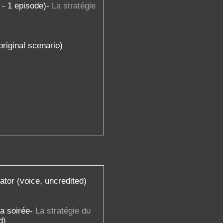
 - 1 episode)-
La stratégie
original scenario)
ator (voice, uncredited)
la soirée-
La stratégie du
ed)