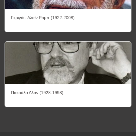
Γκριγιέ - Αλαίν Ρομπ (1922-2008)
Πακούλα Άλαν (1928-1998)