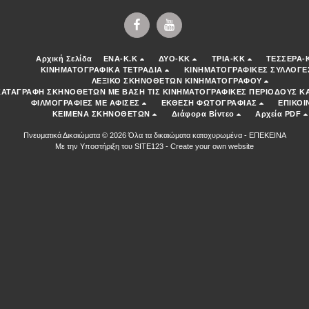
Αρχική Σελίδα
ENA-K.K
ΔΥΟ-ΚΚ
ΤΡΙΑ-ΚΚ
ΤΕΣΣΕΡΑ-
ΚΙΝΗΜΑΤΟΓΡΑΦΙΚΑ ΤΕΤΡΑΔΙΑ
ΚΙΝΗΜΑΤΟΓΡΑΦΙΚΕΣ ΣΥΛΛΟΓΕ
ΛΕΞΙΚΟ ΣΚΗΝΟΘΕΤΩΝ ΚΙΝΗΜΑΤΟΓΡΑΦΟΥ
ΚΑΤΑΓΡΑΦΗ ΣΚΗΝΟΘΕΤΩΝ ΜΕ ΒΑΣΗ ΤΙΣ ΚΙΝΗΜΑΤΟΓΡΑΦΙΚΕΣ ΠΕΡΙΟΔΟΥΣ ΚΑ
ΦΙΛΜΟΓΡΑΦΙΕΣ ΜΕ ΑΦΙΣΕΣ
ΕΚΘΕΣΗ ΦΩΤΟΓΡΑΦΙΑΣ
ΕΠΙΚΟΙ
ΚΕΙΜΕΝΑ ΣΚΗΝΟΘΕΤΩΝ
Διάφορα Βίντεο
Αρχεία PDF
Πνευματικά Δικαιώματα © 2026 Όλα τα δικαιώματα κατοχυρωμένα -
ΕΠΕΚΕΙΝΑ
Με την Υποστήριξη του
SITE123
-
Create your own website