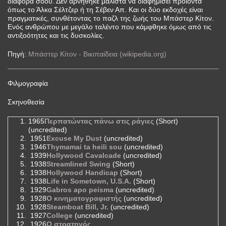
διάφορα σόου. Δεν αρνήθηκε μάλιστα να διαφημίσει προϊόντα
όπως το Άλκα Σέλτζερ ή τη Σέβεν Απ. Και οι δύο εκδοχές είναι
πραγματικές, συνθέτοντας το παζλ της ζωής του Μπάστερ Κίτον.
Ενός ανθρώπου με μεγάλο ταλέντο που κάμφθηκε όμως από τις
αντιξοότητες και τις δυσκολίες.
Πηγή:
Μπάστερ Κίτον - Βικιπαίδεια (wikipedia.org)
Φιλμογραφία
Σκηνοθεσία
1965
Περπατώντας πάνω στις ράγιες
(Short)
(uncredited)
1951
Excuse My Dust
(uncredited)
1946
Thymamai ta heili sou
(uncredited)
1939
Hollywood Cavalcade
(uncredited)
1938
Streamlined Swing
(Short)
1938
Hollywood Handicap
(Short)
1938
Life in Sometown, U.S.A.
(Short)
1929
Gabros apo peisma
(uncredited)
1928
O κινηματογραφιστής
(uncredited)
1928
Steamboat Bill, Jr.
(uncredited)
1927
College
(uncredited)
1926
Ο στρατηγός