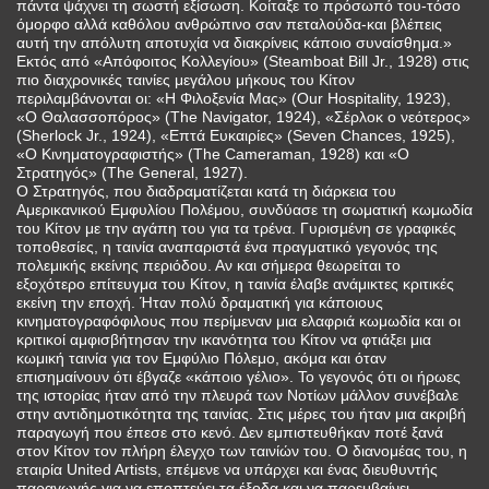
πάντα ψάχνει τη σωστή εξίσωση. Κοίταξε το πρόσωπό του-τόσο
όμορφο αλλά καθόλου ανθρώπινο σαν πεταλούδα-και βλέπεις
αυτή την απόλυτη αποτυχία να διακρίνεις κάποιο συναίσθημα.»
Εκτός από «Απόφοιτος Κολλεγίου» (Steamboat Bill Jr., 1928) στις
πιο διαχρονικές ταινίες μεγάλου μήκους του Κίτον
περιλαμβάνονται οι: «Η Φιλοξενία Μας» (Our Hospitality, 1923),
«Ο Θαλασσοπόρος» (The Navigator, 1924), «Σέρλοκ ο νεότερος»
(Sherlock Jr., 1924), «Επτά Ευκαιρίες» (Seven Chances, 1925),
«Ο Κινηματογραφιστής» (The Cameraman, 1928) και «Ο
Στρατηγός» (The General, 1927).
Ο Στρατηγός, που διαδραματίζεται κατά τη διάρκεια του
Αμερικανικού Εμφυλίου Πολέμου, συνδύασε τη σωματική κωμωδία
του Κίτον με την αγάπη του για τα τρένα. Γυρισμένη σε γραφικές
τοποθεσίες, η ταινία αναπαριστά ένα πραγματικό γεγονός της
πολεμικής εκείνης περιόδου. Αν και σήμερα θεωρείται το
εξοχότερο επίτευγμα του Κίτον, η ταινία έλαβε ανάμικτες κριτικές
εκείνη την εποχή. Ήταν πολύ δραματική για κάποιους
κινηματογραφόφιλους που περίμεναν μια ελαφριά κωμωδία και οι
κριτικοί αμφισβήτησαν την ικανότητα του Κίτον να φτιάξει μια
κωμική ταινία για τον Εμφύλιο Πόλεμο, ακόμα και όταν
επισημαίνουν ότι έβγαζε «κάποιο γέλιο». Το γεγονός ότι οι ήρωες
της ιστορίας ήταν από την πλευρά των Νοτίων μάλλον συνέβαλε
στην αντιδημοτικότητα της ταινίας. Στις μέρες του ήταν μια ακριβή
παραγωγή που έπεσε στο κενό. Δεν εμπιστευθήκαν ποτέ ξανά
στον Κίτον τον πλήρη έλεγχο των ταινίών του. Ο διανομέας του, η
εταιρία United Artists, επέμενε να υπάρχει και ένας διευθυντής
παραγωγής για να εποπτεύει τα έξοδα και να παρεμβαίνει