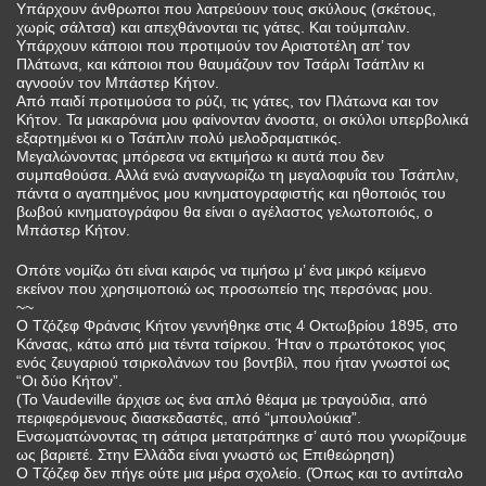
Υπάρχουν άνθρωποι που λατρεύουν τους σκύλους (σκέτους,
χωρίς σάλτσα) και απεχθάνονται τις γάτες. Και τούμπαλιν.
Υπάρχουν κάποιοι που προτιμούν τον Αριστοτέλη απ’ τον
Πλάτωνα, και κάποιοι που θαυμάζουν τον Τσάρλι Τσάπλιν κι
αγνοούν τον Μπάστερ Κήτον.
Από παιδί προτιμούσα το ρύζι, τις γάτες, τον Πλάτωνα και τον
Κήτον. Τα μακαρόνια μου φαίνονταν άνοστα, οι σκύλοι υπερβολικά
εξαρτημένοι κι ο Τσάπλιν πολύ μελοδραματικός.
Μεγαλώνοντας μπόρεσα να εκτιμήσω κι αυτά που δεν
συμπαθούσα. Αλλά ενώ αναγνωρίζω τη μεγαλοφυΐα του Τσάπλιν,
πάντα ο αγαπημένος μου κινηματογραφιστής και ηθοποιός του
βωβού κινηματογράφου θα είναι ο αγέλαστος γελωτοποιός, ο
Μπάστερ Κήτον.
Οπότε νομίζω ότι είναι καιρός να τιμήσω μ’ ένα μικρό κείμενο
εκείνον που χρησιμοποιώ ως προσωπείο της περσόνας μου.
~~
Ο Τζόζεφ Φράνσις Κήτον γεννήθηκε στις 4 Οκτωβρίου 1895, στο
Κάνσας, κάτω από μια τέντα τσίρκου. Ήταν ο πρωτότοκος γιος
ενός ζευγαριού τσιρκολάνων του βοντβίλ, που ήταν γνωστοί ως
“Οι δύο Κήτον”.
(Το Vaudeville άρχισε ως ένα απλό θέαμα με τραγούδια, από
περιφερόμενους διασκεδαστές, από “μπουλούκια”.
Ενσωματώνοντας τη σάτιρα μετατράπηκε σ’ αυτό που γνωρίζουμε
ως βαριετέ. Στην Ελλάδα είναι γνωστό ως Επιθεώρηση)
Ο Τζόζεφ δεν πήγε ούτε μια μέρα σχολείο. (Όπως και το αντίπαλο