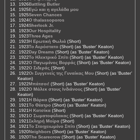
1926
Battling Butler
1925
Εγώ και η αγελάδα μου
1925
Seven Chances
1924
O thalassoporos
1924
Sherlock Jr.
1923
Our Hospitality
1923
Three Ages
1923
Η Ερωτική Φωλιά
(Short)
1923
Το Αερόστατο
(Short) (as 'Buster' Keaton)
1922
Day Dreams
(Short) (as 'Buster' Keaton)
1922
Το Ηλεκτρικό Σπίτι
(Short) (as 'Buster' Keaton)
1922
Ο Παγωμένος Βορράς
(Short) (as 'Buster' Keaton)
1922
Ο Σιδεράς
(Short)
1922
Οι Συγγενείς της Γυναίκας Μου
(Short) (as 'Buster'
Keaton)
1922
Μπάτσοι!
(Short) (as 'Buster' Keaton)
1922
Ο Μάλεκ στους Ινδιάνους
(Short) (as 'Buster'
Keaton)
1921
Η Βάρκα
(Short) (as 'Buster' Keaton)
1921
Το Θέατρο
(Short) (as 'Buster' Keaton)
1921
Η Κατσίκα
(Short)
1921
Ο Σωματοφύλακας
(Short) (as 'Buster' Keaton)
1921
Σκληρή Μοίρα
(Short)
1921
Το Στοιχειωμένο Σπίτι
(Short) (as 'Buster' Keaton)
1920
Neighbors
(Short) (as 'Buster' Keaton)
1920
The Scarecrow
(Short) (as 'Buster' Keaton)