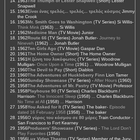
1963
The Triumph of Lester Snapwell
(Short) Lester
Snapwell
1963
Είναι ένας τρελός... τρελός... τρελός κόσμος
Jimmy
the Crook
1963
Mr. Smith Goes to Washington
(TV Series) Si Willis-
Think Mink
(1963) ... Si Willis
1962
Medicine Man
(TV Movie) Junior
1962
Route 66
(TV Series) Jonah Butler-
Journey to
Nineveh
(1962) ... Jonah Butler
1962
Ten Girls Ago
(TV Movie) Gaspar Dan
1961
The Home Owner
(Short) The Home Owner
1961
Η ζώνη του λυκόφωτος
(TV Series) Woodrow
Mulligan-
Once Upon a Time
(1961) ... Woodrow Mulligan
1960
The Devil to Pay
(Short) Diablos
1960
The Adventures of Huckleberry Finn
Lion Tamer
1960
Sunday Showcase
(TV Series) -
After Hours
(1960)
1958
The Adventures of Mr. Pastry
(TV Movie) Professor
1958
Playhouse 90
(TV Series) Charles Blackburn /
Harrison-
The Innocent Sleep
(1958) ... Charles Blackburn-
No Time at All
(1958) ... Harrison
1958
You Asked for It
(TV Series) The baker-
Episode
dated 16 February 1958
(1958) ... The baker
1956
Ο γύρος του κόσμου σε 80 μέρες
Train Conductor -
San Francisco to Fort Kearney
1956
Producers' Showcase
(TV Series) -
The Lord Don't
Play Favorites
(1956)
1956
Lux Video Theatre
(TV Series) Member of the Jury-