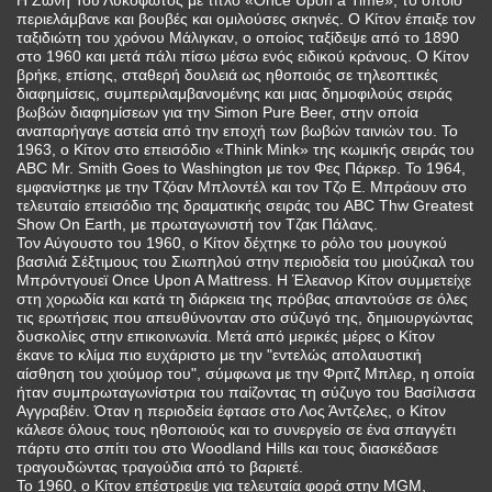
περιελάμβανε και βουβές και ομιλούσες σκηνές. Ο Κίτον έπαιξε τον
ταξιδιώτη του χρόνου Μάλιγκαν, ο οποίος ταξίδεψε από το 1890
στο 1960 και μετά πάλι πίσω μέσω ενός ειδικού κράνους. Ο Κίτον
βρήκε, επίσης, σταθερή δουλειά ως ηθοποιός σε τηλεοπτικές
διαφημίσεις, συμπεριλαμβανομένης και μιας δημοφιλούς σειράς
βωβών διαφημίσεων για την Simon Pure Beer, στην οποία
αναπαρήγαγε αστεία από την εποχή των βωβών ταινιών του. Το
1963, ο Κίτον στο επεισόδιο «Think Mink» της κωμικής σειράς του
ABC Mr. Smith Goes to Washington με τον Φες Πάρκερ. Το 1964,
εμφανίστηκε με την Τζόαν Μπλοντέλ και τον Τζο Ε. Μπράουν στο
τελευταίο επεισόδιο της δραματικής σειράς του ABC Thw Greatest
Show On Earth, με πρωταγωνιστή τον Τζακ Πάλανς.
Τον Αύγουστο του 1960, ο Κίτον δέχτηκε το ρόλο του μουγκού
βασιλιά Σέξτιμους του Σιωπηλού στην περιοδεία του μιούζικαλ του
Μπρόντγουεϊ Once Upon A Mattress. Η Έλεανορ Κίτον συμμετείχε
στη χορωδία και κατά τη διάρκεια της πρόβας απαντούσε σε όλες
τις ερωτήσεις που απευθύνονταν στο σύζυγό της, δημιουργώντας
δυσκολίες στην επικοινωνία. Μετά από μερικές μέρες ο Κίτον
έκανε το κλίμα πιο ευχάριστο με την "εντελώς απολαυστική
αίσθηση του χιούμορ του", σύμφωνα με την Φριτζ Μπλερ, η οποία
ήταν συμπρωταγωνίστρια του παίζοντας τη σύζυγο του Βασίλισσα
Αγγραβέιν. Όταν η περιοδεία έφτασε στο Λος Άντζελες, ο Κίτον
κάλεσε όλους τους ηθοποιούς και το συνεργείο σε ένα σπαγγέτι
πάρτυ στο σπίτι του στο Woodland Hills και τους διασκέδασε
τραγουδώντας τραγούδια από το βαριετέ.
Το 1960, ο Κίτον επέστρεψε για τελευταία φορά στην MGM,