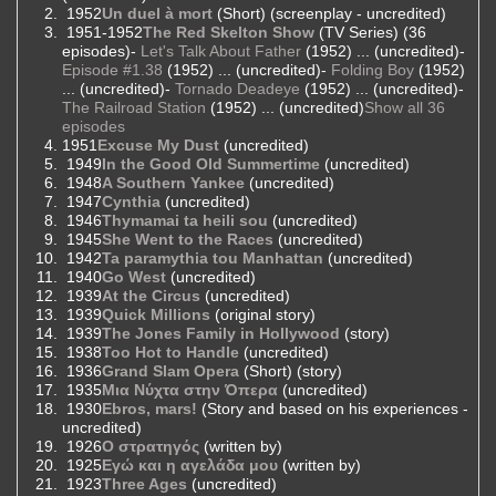
1952
Un duel à mort
(Short) (screenplay - uncredited)
1951-1952
The Red Skelton Show
(TV Series) (36
episodes)-
Let's Talk About Father
(1952) ... (uncredited)-
Episode #1.38
(1952) ... (uncredited)-
Folding Boy
(1952)
... (uncredited)-
Tornado Deadeye
(1952) ... (uncredited)-
The Railroad Station
(1952) ... (uncredited)
Show all 36
episodes
1951
Excuse My Dust
(uncredited)
1949
In the Good Old Summertime
(uncredited)
1948
A Southern Yankee
(uncredited)
1947
Cynthia
(uncredited)
1946
Thymamai ta heili sou
(uncredited)
1945
She Went to the Races
(uncredited)
1942
Ta paramythia tou Manhattan
(uncredited)
1940
Go West
(uncredited)
1939
At the Circus
(uncredited)
1939
Quick Millions
(original story)
1939
The Jones Family in Hollywood
(story)
1938
Too Hot to Handle
(uncredited)
1936
Grand Slam Opera
(Short) (story)
1935
Μια Νύχτα στην Όπερα
(uncredited)
1930
Ebros, mars!
(Story and based on his experiences -
uncredited)
1926
Ο στρατηγός
(written by)
1925
Εγώ και η αγελάδα μου
(written by)
1923
Three Ages
(uncredited)