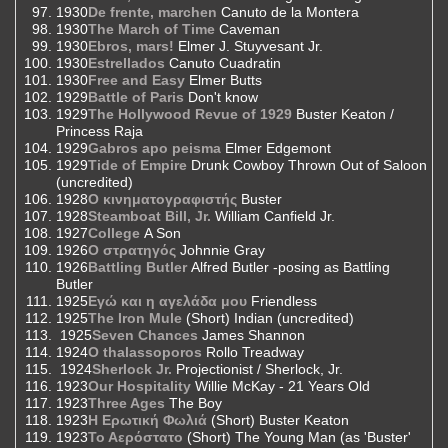
1930
De frente, marchen
Canuto de la Montera
1930
The March of Time
Caveman
1930
Ebros, mars!
Elmer J. Stuyvesant Jr.
1930
Estrellados
Canuto Cuadratin
1930
Free and Easy
Elmer Butts
1929
Battle of Paris
Don't know
1929
The Hollywood Revue of 1929
Buster Keaton /
Princess Raja
1929
Gabros apo peisma
Elmer Edgemont
1929
Tide of Empire
Drunk Cowboy Thrown Out of Saloon
(uncredited)
1928
O κινηματογραφιστής
Buster
1928
Steamboat Bill, Jr.
William Canfield Jr.
1927
College
A Son
1926
Ο στρατηγός
Johnnie Gray
1926
Battling Butler
Alfred Butler -posing as Battling
Butler
1925
Εγώ και η αγελάδα μου
Friendless
1925
The Iron Mule
(Short) Indian (uncredited)
1925
Seven Chances
James Shannon
1924
O thalassoporos
Rollo Treadway
1924
Sherlock Jr.
Projectionist / Sherlock, Jr.
1923
Our Hospitality
Willie McKay - 21 Years Old
1923
Three Ages
The Boy
1923
Η Ερωτική Φωλιά
(Short) Buster Keaton
1923
Το Αερόστατο
(Short) The Young Man (as 'Buster'