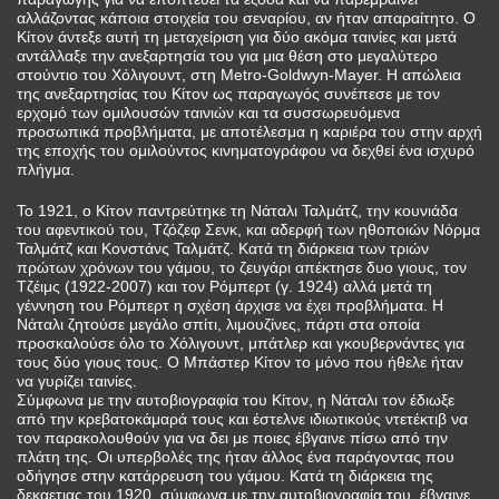
αλλάζοντας κάποια στοιχεία του σεναρίου, αν ήταν απαραίτητο. Ο
Κίτον άντεξε αυτή τη μεταχείριση για δύο ακόμα ταινίες και μετά
αντάλλαξε την ανεξαρτησία του για μια θέση στο μεγαλύτερο
στούντιο του Χόλιγουντ, στη Metro-Goldwyn-Mayer. Η απώλεια
της ανεξαρτησίας του Κίτον ως παραγωγός συνέπεσε με τον
ερχομό των ομιλουσών ταινιών και τα συσσωρευόμενα
προσωπικά προβλήματα, με αποτέλεσμα η καριέρα του στην αρχή
της εποχής του ομιλούντος κινηματογράφου να δεχθεί ένα ισχυρό
πλήγμα.
Το 1921, ο Κίτον παντρεύτηκε τη Νάταλι Ταλμάτζ, την κουνιάδα
του αφεντικού του, Τζόζεφ Σενκ, και αδερφή των ηθοποιών Νόρμα
Ταλμάτζ και Κονστάνς Ταλμάτζ. Κατά τη διάρκεια των τριών
πρώτων χρόνων του γάμου, το ζευγάρι απέκτησε δυο γιους, τον
Τζέιμς (1922-2007) και τον Ρόμπερτ (γ. 1924) αλλά μετά τη
γέννηση του Ρόμπερτ η σχέση άρχισε να έχει προβλήματα. Η
Νάταλι ζητούσε μεγάλο σπίτι, λιμουζίνες, πάρτι στα οποία
προσκαλούσε όλο το Χόλιγουντ, μπάτλερ και γκουβερνάντες για
τους δύο γιους τους. Ο Μπάστερ Κίτον το μόνο που ήθελε ήταν
να γυρίζει ταινίες.
Σύμφωνα με την αυτοβιογραφία του Κίτον, η Νάταλι τον έδιωξε
από την κρεβατοκάμαρά τους και έστελνε ιδιωτικούς ντετέκτιβ να
τον παρακολουθούν για να δει με ποιες έβγαινε πίσω από την
πλάτη της. Οι υπερβολές της ήταν άλλος ένα παράγοντας που
οδήγησε στην κατάρρευση του γάμου. Κατά τη διάρκεια της
δεκαετιας του 1920, σύμφωνα με την αυτοβιογραφία του, έβγαινε