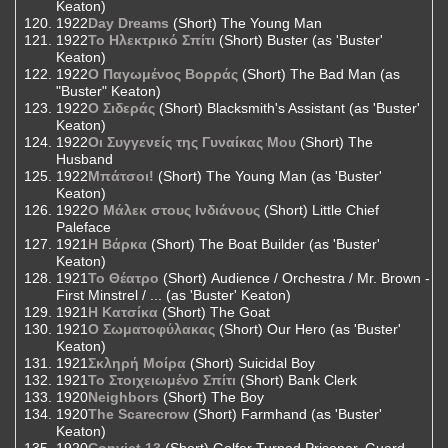
Keaton)
1922
Day Dreams
(Short) The Young Man
1922
Το Ηλεκτρικό Σπίτι
(Short) Buster (as 'Buster'
Keaton)
1922
Ο Παγωμένος Βορράς
(Short) The Bad Man (as
"Buster" Keaton)
1922
Ο Σιδεράς
(Short) Blacksmith's Assistant (as 'Buster'
Keaton)
1922
Οι Συγγενείς της Γυναίκας Μου
(Short) The
Husband
1922
Μπάτσοι!
(Short) The Young Man (as 'Buster'
Keaton)
1922
Ο Μάλεκ στους Ινδιάνους
(Short) Little Chief
Paleface
1921
Η Βάρκα
(Short) The Boat Builder (as 'Buster'
Keaton)
1921
Το Θέατρο
(Short) Audience / Orchestra / Mr. Brown -
First Minstrel / ... (as 'Buster' Keaton)
1921
Η Κατσίκα
(Short) The Goat
1921
Ο Σωματοφύλακας
(Short) Our Hero (as 'Buster'
Keaton)
1921
Σκληρή Μοίρα
(Short) Suicidal Boy
1921
Το Στοιχειωμένο Σπίτι
(Short) Bank Clerk
1920
Neighbors
(Short) The Boy
1920
The Scarecrow
(Short) Farmhand (as 'Buster'
Keaton)
1920
Convict 13
(Short) Golfer Turned Prisoner, Guard