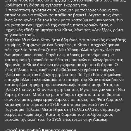
υιοθέτησε τη διάσημη αγέλαστη έκφρασή του.
Η παράσταση ερχόταν σε σύγκρουση με πολλούς νόμους που
απαγόρευαν να παίζουν τα παιδία σε βαριετέ. Λέγεται πως όταν
ένας λειτουργός είδε τον Κίτον με το κοστούμι και μακιγιαρισμένο
και ρώτησε ένα μηχανικό της σκηνής πόσο χρονών ήταν, ο
μηχανικός έδειξε τη μητέρα του Κίτον, λέγοντας «Δεν ξέρω, ρώτα
τη γυναίκα του!».
Σε ηλικία έξι ετών ο Κίτον ήταν ήδη ένας εντυπωσιακός ακροβάτης
και μίμος. Σύμφωνα με ένα βιογράφο, ο Κίτον υποχρεώθηκε να
πάει σχολείο όταν έπαιζε στη Νέα Υόρκη αλλά πήγε σχολείο για
ένα μέρος μιας μέρας. Παρά τις εμπλοκές με το νόμο και μια
καταστροφική περιοδεία σε θέατρα μουσικών επιθεωρήσεων στη
Βρετανία, ο Κίτον ήταν ένα ανερχόμενο αστέρι του θεάτρου. Ο
ίδιος δήλωσε πως έμαθε να διαβάζει και να γράφει σε μεγάλη
ηλικία και πως τον δίδαξε η μητέρα του. Το Τρίο Κίτον σημείωνε
επιτυχία αλλά ο αλκοολισμός του πατέρα του Κίτον απειλούσε να
καταστρέψει τη φήμη της οικογενειακής παράστασης. Έτσι, σε
ηλικία 21 ετών, ο Κίτον και η μητέρα του, Myra, έφυγαν για τη Νέα
Υόρκη, όπου ο Μπάστερ μεταπήδησε ταχύτατα από το βαριετέ
στον κινηματογράφο εμφανιζόμενος σε ταινίες του Φάτι Άρμπακλ.
Κατετάγη στο στρατό το 1918 και υπηρέτησε κατά τον Α'
Παγκόσμιο Πόλεμο. Μετατέθηκε στη Γαλλία αλλά δε συμμετείχε
ενεργά σε καμία μάχη. Κατά τη διάρκεια του πολέμου έχασε
μερικώς την ακοή του. Το 1919 επέστρεψε στην Αμερική.
Εποχή του Βωβού Κινηματογραφου