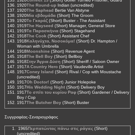
1920
The Round-up
Indian (uncredited)
1920
The Saphead
Bertie Van Alstyne
1920
Μία εβδομάδα
(Short) The Groom
1920
Το Γκαράζ
(Short) Buster - The Assistant
1919
The Hayseed
(Short) Manager, General Store
1919
Τα Παρασκήνια
(Short) Stagehand
1918
The Cook
(Short) Assistant Chef
1918
Καληνύχτα, Νοσοκόμα!
(Short) Dr. Hampton /
Woman with Umbrella
1918
Moonshine
(Short) Revenue Agent
1918
The Bell Boy
(Short) Bellboy
1918
Στην Άγρια Δύση
(Short) Sheriff / Saloon Owner
1917
A Country Hero
(Short) Vaudeville Artist
1917
Coney Island
(Short) Rival / Cop with Moustache
(uncredited)
1917
Oh Doctor!
(Short) Junior Holepoke
1917
His Wedding Night
(Short) Delivery Boy
1917
Το σπίτι του κυρίου Ραφ
(Short) Gardener / Delivery
Boy / Cop
1917
The Butcher Boy
(Short) Buster
Συγγραφέας-Σεναριογράφος
1965
Περπατώντας πάνω στις ράγιες
(Short)
(uncredited)