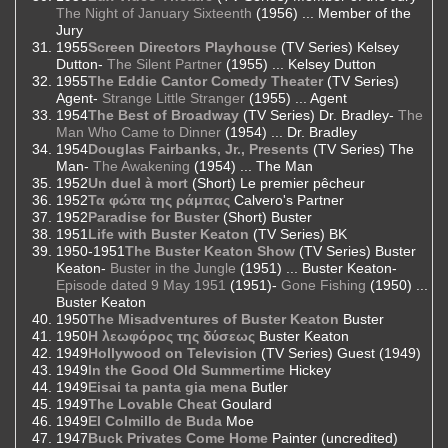
The Night of January Sixteenth
(1956) ... Member of the
Jury
1955
Screen Directors Playhouse
(TV Series) Kelsey
Dutton-
The Silent Partner
(1955) ... Kelsey Dutton
1955
The Eddie Cantor Comedy Theater
(TV Series)
Agent-
Strange Little Stranger
(1955) ... Agent
1954
The Best of Broadway
(TV Series) Dr. Bradley-
The
Man Who Came to Dinner
(1954) ... Dr. Bradley
1954
Douglas Fairbanks, Jr., Presents
(TV Series) The
Man-
The Awakening
(1954) ... The Man
1952
Un duel à mort
(Short) Le premier pêcheur
1952
Τα φώτα της ράμπας
Calvero's Partner
1952
Paradise for Buster
(Short) Buster
1951
Life with Buster Keaton
(TV Series) BK
1950-1951
The Buster Keaton Show
(TV Series) Buster
Keaton-
Buster in the Jungle
(1951) ... Buster Keaton-
Episode dated 9 May 1951
(1951)-
Gone Fishing
(1950) ...
Buster Keaton
1950
The Misadventures of Buster Keaton
Buster
1950
Η λεωφόρος της δύσεως
Buster Keaton
1949
Hollywood on Television
(TV Series) Guest (1949)
1949
In the Good Old Summertime
Hickey
1949
Eisai ta panta gia mena
Butler
1949
The Lovable Cheat
Goulard
1949
El Colmillo de Buda
Moe
1947
Buck Privates Come Home
Painter (uncredited)