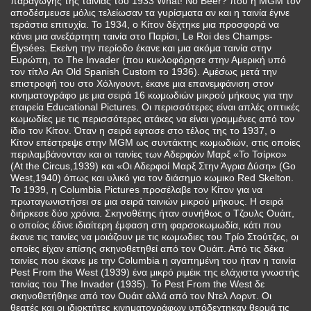
παραγωγής της ταινίας του 1933 What! No Beer? που η MGM τον
αποδέσμευσε μόλις τελείωσαν τα γυρίσματα αν και η ταινία έγινε
τεράστια επιτυχία. Το 1934, ο Κίτον δέχτηκε μια προσφορά να
κάνει μια ανεξάρτητη ταινία στο Παρίσι, Le Roi des Champs-
Élysées. Εκείνη την περίοδο έκανε και μια ακόμα ταινία στην
Ευρώπη, το The Invader (που κυκλοφόρησε στην Αμερική υπό
τον τίτλο An Old Spanish Custom το 1936). Αμέσως μετά την
επιστροφή του στο Χόλιγουντ, έκανε μια επανεμφάνιση στον
κινηματογράφο με μια σειρά 16 κωμωδιών μικρού μήκους για την
εταιρεία Educational Pictures. Οι περισσότερες είναι απλές οπτικές
κωμωδίες με τις περισσότερες ατάκες να είναι γραμμένες από τον
ίδιο τον Κίτον. Όταν η σειρά εφτασε στο τέλος της το 1937, ο
Κίτον επέστρεψε στην MGM ως συντάκτης κωμωδιών, στις οποίες
περιλαμβάνονταν και οι ταινίες των Αδερφών Μαρξ «Το Τσίρκο»
(At the Circus,1939) και «Οι Αδερφοί Μαρξ Στην Άγρια Δύση» (Go
West,1940) όπως και υλικό για τον διάσημο κωμικο Red Skelton.
Το 1939, η Columbia Pictures προσέλαβε τον Κίτον για να
πρωταγωνιστήσει σε μια σειρά ταινιών μικρού μήκους. Η σειρά
διήρκεσε δύο χρόνια. Σκηνοθέτης ήταν συνήθως ο Τζουλς Ουάιτ,
ο οποίος έδινε ιδιαίτερη έμφαση στη φαρσοκωμωδία, κάτι που
έκανε τις ταινίες να μοιάζουν με τις κωμωδιες του Τρίο Στούτζες, οι
οποίες είχαν επίσης σκηνοθετηθεί από τον Ουάιτ. Από τις δέκα
ταινίες που έκανε με την Columbia η αγαπημένη του ήταν η ταινία
Pest From the West (1939) ένα μικρό ριμέικ της ελάχιστα γνωστής
ταινίας του The Invader (1935). Το Pest From the West δε
σκηνοθετήθηκε από τον Ουάιτ αλλά από τον Ντελ Λορντ. Οι
θεατές και οι ιδιοκτήτες κινηματογράφων υπόδεχτηκαν θερμά τις