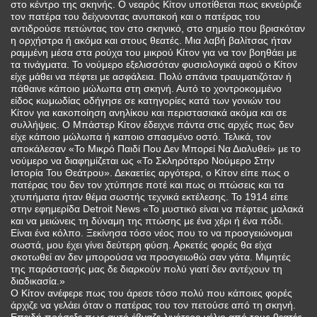
στο κέντρο της σκηνής. Ο νεαρός Κίτον υποτίθεται πως εκνεύριζε
τον πατέρα του δείχνοντας ανυπακοή και ο πατέρας του
αντιδρούσε πετώντας τον στο σκηνικό, στο σημείο που βρισκόταν
η ορχήστρα ή ακόμα και στους θεατές. Μια λαβή βαλίτσας ήταν
ραμμένη μέσα στα ρούχα του μικρού Κίτον για να τον βοηθάει με
τα τινάγματα. Το νούμερο εξελισσόταν φυσιολογικά αφού ο Κίτον
είχε μάθει να πέφτει με ασφάλεια. Πολύ σπάνια τραυματιζόταν ή
πάθαινε κάποιο μώλωπα στη σκηνή. Αυτό το χοντροκομμένο
είδος κωμωδίας οδήγησε σε κατηγορίες κατά των γονιών του
Κίτον για κακοποίηση ανηλίκου και περιστασιακά ακόμα και σε
συλλήψεις. Ο Μπάστερ Κίτον έδειχνε πάντα στις αρχές πως δεν
είχε κάποιο μώλωπα ή καποιο σπασμένο οστό. Τελικά, τον
αποκάλεσαν «Το Μικρό Παιδί Που Δεν Μπορεί Να Διαλυθεί» με το
νούμερο να διαφημίζεται ως «Το Σκληρότερο Νούμερο Στην
Ιστορία Του Θεάτρου». Δεκαετίες αργότερα, ο Κίτον είπε πως ο
πατέρας του δεν τον χτύπησε ποτέ και πως οι πτώσεις και τα
χτυπήματα ήταν θέμα σωστής τεχνικά εκτέλεσης. Το 1914 είπε
στην εφημερίδα Detroit News «Το μυστικό είναι να πέφτεις μαλακά
και να μειώνεις τη δύναμη της πτώσης με ένα χέρι ή ένα πόδι.
Είναι ένα κόλπο. Ξεκίνησα τόσο νέος που το να προσγειώνομαι
σωστά, μου έχει γίνει δεύτερη φύση. Αρκετές φορές θα είχα
σκοτωθεί αν δεν μπορούσα να προσγειωθώ σαν γάτα. Μιμητές
της παράστασής μας δε διαρκούν πολύ γιατί δεν αντέχουν τη
διαδικασία.»
Ο Κίτον ανέφερε πως του άρεσε τόσο πολύ που κάποιες φορές
άρχιζε να γελάει όταν ο πατέρας του τον πετούσε από τη σκηνή.
Επειδή πρόσεξε πως αυτό έβγαζε λιγότερο γέλιο από τους θεατές,