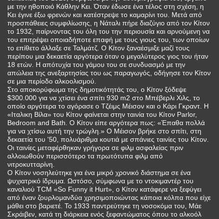
με την ηθοποιό Κάθλην Κει. Όταν έδωσε ένα τέλος στη σχέση, η
Κει έγινε έξω φρενών και κατέστρεψε το καμαρίνι του. Μετά από
προσπάθειες συμφιλίωσης, η Νάταλι πήρε διαζύγιο από τον Κίτον
το 1932, παίρνοντας του όλη του την περιουσία και αρνούμενη να
του επιτρέψει οποιαδήποτε επαφή με τους γιους του, των οποίων
το επίθετο άλλαξε σε Ταλμάτζ. Ο Κίτον ξαναέσμιξε μαζί τους
περίπου μια δεκαετία αργότερα όταν ο μεγαλύτερος γιος του ήταν
18 ετών. Η απότυχία του γάμου του σε συνδυασμό με την
απώλεια της ανεξαρτησίας του ως παραγωγός, οδήγησε τον Κίτον
σε μια περίοδο αλκοολισμού.
Στο αποκορύφωμα της δημοτικότητάς του, ο Κίτον ξόδεψε
$300.000 για να χτίσει ένα σπίτι 930 m2 στο Μπέβερλι Χιλς, το
οποίο αργότερα το αγόρασε ο Τζέιμς Μέισον και ο Κάρι Γκραντ. Η
«Ιταλικη Βίλα» του Κίτον φαίνεται στην ταινία του Κίτον Parlor,
Bedroom and Bath. Ο Κίτον είπε αργότερα πως: «Έπαθα πολλά
για να χτίσω αυτή την τρώγλη.» Ο Μέισον βρήκε στο σπίτι, στη
δεκαετία του '50, πολυάριθμα κουτιά με σπάνιες ταινίες του Κίτον.
Οι ταινίες μεταφέρθηκαν γρήγορα σε φιλμ ασφαλείας πριν
αλλοιωθούν περισσότερο τα πρωτότυπα φιλμ από
νιτροκυτταρίνη.
Ο Κίτον νοσηλεύτηκε για ένα μικρό χρονικό διάστημα σε ένα
ψυχιατρικό ίδρυμα. Ωστόσο, σύμφωνα με το ντοκιμαντέρ του
καναλιού TCM «So Funny it Hurt», ο Κίτον κατάφερε να ξεφύγει
από έναν ζουρλομανδύα χρησιμοποιώντας κάποια κόλπα που είχε
μάθει στο βαριετέ. Το 1933 παντρεύτηκε τη νοσοκόμα του, Μάε
Σκράιβεν, κατά τη διάρκεια ενός ξεφαντώματος όπου το αλκοόλ