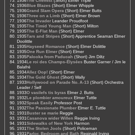
1936
The Chemist
(Short) Elmer Triple
1936
Blue Blazes
(Short) Elmer Whipple
1936
Grand Slam Opera
(Short) Elmer Butts
1936
Three on a Limb
(Short) Elmer Brown
1936
The Invader
Leander Proudfoot
1935
The Timid Young Man
(Short) Milton
1935
The E-Flat Man
(Short) Elmer
1935
Tars and Stripes
(Short) Apprentice Seaman Elmer
Doolittle
1935
Hayseed Romance
(Short) Elmer Dolittle
1935
One Run Elmer
(Short) Elmer
1935
Palooka from Paducah
(Short) Jim Diltz
1934
Le roi des Champs-Élysées
Buster Garner / Jim le
Balafré
1934
Allez Oop!
(Short) Elmer
1934
The Gold Ghost
(Short) Wally
1933
Hollywood on Parade No. A-13
(Short) Orchestra
Leader / Self
1933
O vasilefs tis byras
Elmer J. Butts
1932
Le plombier amoureux
Elmer Tuttle
1932
Speak Easily
Professor Post
1932
The Passionate Plumber
Elmer E. Tuttle
1931
Buster se marie
Reggie
1931
Casanova wider Willen
Reggie Irving
1931
Sidewalks of New York
Harmon
1931
The Stolen Jools
(Short) Policeman
1931
Parlor, Bedroom and Bath
Reginald Irving