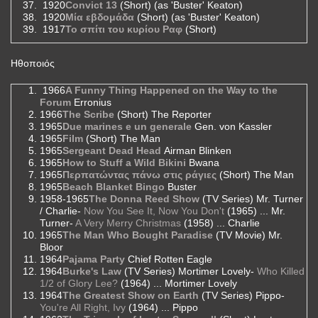
1920
Convict 13
(Short) (as 'Buster' Keaton)
1920
Μία εβδομάδα
(Short) (as 'Buster' Keaton)
1917
Το σπίτι του κυρίου Ραφ
(Short)
Ηθοποιός
1966
A Funny Thing Happened on the Way to the
Forum
Erronius
1966
The Scribe
(Short) The Reporter
1965
Due marines e un generale
Gen. von Kassler
1965
Film
(Short) The Man
1965
Sergeant Dead Head
Airman Blinken
1965
How to Stuff a Wild Bikini
Bwana
1965
Περπατώντας πάνω στις ράγιες
(Short) The Man
1965
Beach Blanket Bingo
Buster
1958-1965
The Donna Reed Show
(TV Series) Mr. Turner
/ Charlie-
Now You See It, Now You Don't
(1965) ... Mr.
Turner-
A Very Merry Christmas
(1958) ... Charlie
1965
The Man Who Bought Paradise
(TV Movie) Mr.
Bloor
1964
Pajama Party
Chief Rotten Eagle
1964
Burke's Law
(TV Series) Mortimer Lovely-
Who Killed
1/2 of Glory Lee?
(1964) ... Mortimer Lovely
1964
The Greatest Show on Earth
(TV Series) Pippo-
You're All Right, Ivy
(1964) ... Pippo