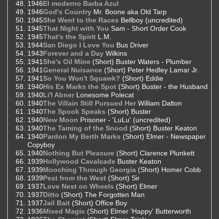
1946
El moderno Barba Azul
1946
God's Country
Mr. Boone aka Old Tarp
1945
She Went to the Races
Bellboy (uncredited)
1945
That Night with You
Sam - Short Order Cook
1945
That's the Spirit
L.M.
1944
San Diego I Love You
Bus Driver
1943
Forever and a Day
Wilkins
1941
She's Oil Mine
(Short) Buster Waters - Plumber
1941
General Nuisance
(Short) Peter Hedley Lamar Jr.
1941
So You Won't Squawk?
(Short) Eddie
1940
His Ex Marks the Spot
(Short) Buster - the Husband
1940
Li'l Abner
Lonesome Polecat
1940
The Villain Still Pursued Her
William Dalton
1940
The Spook Speaks
(Short) Buster
1940
New Moon
Prisoner - 'LuLu' (uncredited)
1940
The Taming of the Snood
(Short) Buster Keaton
1940
Pardon My Berth Marks
(Short) Elmer - Newspaper
Copyboy
1940
Nothing But Pleasure
(Short) Clarence Plunkett
1939
Hollywood Cavalcade
Buster Keaton
1939
Mooching Through Georgia
(Short) Homer Cobb
1939
Pest from the West
(Short) Sir
1937
Love Nest on Wheels
(Short) Elmer
1937
Ditto
(Short) The Forgotten Man
1937
Jail Bait
(Short) Office Boy
1936
Mixed Magic
(Short) Elmer 'Happy' Butterworth