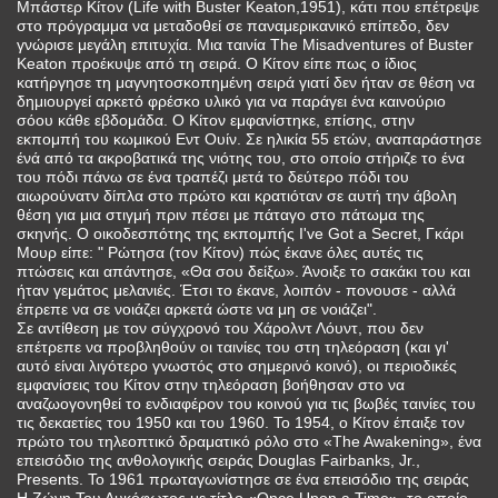
Μπάστερ Κίτον (Life with Buster Keaton,1951), κάτι που επέτρεψε
στο πρόγραμμα να μεταδοθεί σε παναμερικανικό επίπεδο, δεν
γνώρισε μεγάλη επιτυχία. Μια ταινία The Misadventures of Buster
Keaton προέκυψε από τη σειρά. Ο Κίτον είπε πως ο ίδιος
κατήργησε τη μαγνητοσκοπημένη σειρά γιατί δεν ήταν σε θέση να
δημιουργεί αρκετό φρέσκο υλικό για να παράγει ένα καινούριο
σόου κάθε εβδομάδα. Ο Κίτον εμφανίστηκε, επίσης, στην
εκπομπή του κωμικού Εντ Ουίν. Σε ηλικία 55 ετών, αναπαράστησε
ένά από τα ακροβατικά της νιότης του, στο οποίο στήριζε το ένα
του πόδι πάνω σε ένα τραπέζι μετά το δεύτερο πόδι του
αιωρούνατν δίπλα στο πρώτο και κρατιόταν σε αυτή την άβολη
θέση για μια στιγμή πριν πέσει με πάταγο στο πάτωμα της
σκηνής. Ο οικοδεσπότης της εκπομπής I've Got a Secret, Γκάρι
Μουρ είπε: " Ρώτησα (τον Κίτον) πώς έκανε όλες αυτές τις
πτώσεις και απάντησε, «Θα σου δείξω». Άνοιξε το σακάκι του και
ήταν γεμάτος μελανιές. Έτσι το έκανε, λοιπόν - πονουσε - αλλά
έπρεπε να σε νοιάζει αρκετά ώστε να μη σε νοιάζει".
Σε αντίθεση με τον σύγχρονό του Χάρολντ Λόυντ, που δεν
επέτρεπε να προβληθούν οι ταινίες του στη τηλεόραση (και γι'
αυτό είναι λιγότερο γνωστός στο σημερινό κοινό), οι περιοδικές
εμφανίσεις του Κίτον στην τηλεόραση βοήθησαν στο να
αναζωογονηθεί το ενδιαφέρον του κοινού για τις βωβές ταινίες του
τις δεκαετίες του 1950 και του 1960. Το 1954, ο Κίτον έπαιξε τον
πρώτο του τηλεοπτικό δραματικό ρόλο στο «The Awakening», ένα
επεισόδιο της ανθολογικής σειράς Douglas Fairbanks, Jr.,
Presents. Το 1961 πρωταγωνίστησε σε ένα επεισόδιο της σειράς
Η Ζώνη Του Λυκόφωτος με τίτλο «Once Upon a Time», το οποίο