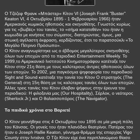
Ο Τζόζεφ Φρανκ «Μπάστερ» Κίτον VI (Joseph Frank "Buster"
Keaton VI, 4 Οκτωβρίου 1895 - 1 Φεβρουαρίου 1966) ήταν
Αμερικανός κωμικός ηθοποιός και σκηνοθέτης. Γνωστός κυρίως
για τις «βωβές» του ταινίες, το «σήμα κατατεθέν» του ήταν η
κωμωδία με κινήσεις του σώματος, διατηρώντας, όμως, μια
στωική αγέλαστη έκφραση, κερδίζοντας, έτσι το παρατσούκλι «Το
Μεγάλο Πέτρινο Πρόσωπο».
Ο Κίτον αναγνωρίστηκε ως ο έβδομος μεγαλύτερος σκηνοθέτης
όλων των εποχών από το περιοδικό Entertainment Weekly. Το
1999,το Αμερικανικό Ινστιτούτο Κινηματογράφου κατέταξε τον
Κίτον στην 21η θέση με τους καλύτερους άντρες ηθοποιούς όλων
των εποχών. Το 2002, μια παγκόσμια ψηφοφορία του περιοδικού
Sight and Sound κατέταξε την ταινία του Κίτον Ο στρατηγός (The
General) στη 15η θέση με τις καλύτερες ταινίες όλων των εποχών.
Άλλες τρεις ταινίες του Κίτον έλαβαν ψήφους στην έρευνα του
περιοδικού: Η φιλοξενία μας (Our Hospitality), Σέρλοκ, ο νεότερος
(Sherlock Jr.) και Ο θαλασσοπόρος (The Navigator).
Τα παιδικά χρόνια στο Βαριετέ
Ο Κίτον γεννήθηκε στις 4 Οκτωβρίου του 1895 σε μία μικρή πόλη
του Κάνσας. Οι γονείς του ήταν πλανόδιοι θεατρίνοι. Πατέρας του
ήταν ο Joseph Hallie Keaton, γέννημα-θρέμμα της επαρχίας Vigo
County στην Ιντιάνα. Ο Τζο Κίτον είχε ένα περιπλανώμενο θίασο