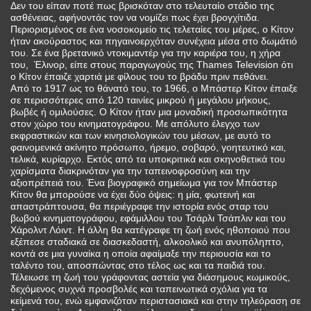
Δεν του είπαν ποτέ πως βρισκόταν στο τελευταίο στάδιο της
ασθένειας, αφήνοντάς τον να νομίζει πως έχει βρογχίτιδα.
Περιορισμένος σε ένα νοσοκομείο τις τελεταίες του μέρες, ο Κίτον
ήταν ακούραστος και πηγαινοερχόταν συνέχεια μέσα στο δωμάτιό
του. Σε ένα βρετανικό ντοκιμαντέρ για την καριέρα του, η χήρα
του, Έλινορ, είπε στους παραγωγούς της Thames Television ότι
ο Κίτον έπαιζε χαρτιά με φίλους του το βράδυ πριν πεθάνει.
Από το 1917 ως το θάνατό του, το 1966, ο Μπάστερ Κίτον έπαιξε
σε περισσότερες από 120 ταινίες μικρού ή μεγάλου μήκους,
βωβές ή ομιλούσες. Ο Κίτον ήταν μια μοναδική προσωπικότητα
στον χώρο του κινηματογράφου. Με απόλυτο έλεγχο των
εκφραστικών και των κινησιολογικών του μέσων, με αυτό το
φαινομενικά ακίνητο πρόσωπο, ήρεμο, σοβαρό, γοητευτικό και,
τελικά, κυρίαρχο. Εκτός από τα υποκριτικά και σκηνοθετικά του
χαρίσματα διακρινόταν για την ταπεινοφροσύνη και την
αξιοπρέπειά του. Ένα βιογραφικό σημείωμα για τον Μπάστερ
Κίτον θα μπορούσε να έχει δύο όψεις: η μία, φωτεινή και
απαστράπτουσα, θα περιέγραφε την ιστορία ενός σταρ του
βωβού κινηματογράφου, εφάμιλλου του Τσάρλι Τσάπλιν και του
Χάρολντ Λόιντ. Η άλλη θα κατέγραφε τη ζωή ενός ηθοποιού που
εξέπεσε σταδιακά σε διασκεδαστή, αλκοολικό και ανυπόληπτο,
κοντά σε μια γυναίκα η οποία αφαίμαξε την περιουσία και το
ταλέντο του, αποσπώντας στο τέλος ως και τα παιδιά του.
Τέλειωσε τη ζωή του γράφοντας αστεία για διάσημους κωμικούς,
δεχόμενος συχνά προσβολές και ταπεινωτικά σχόλια για τα
κείμενά του, ενώ εμφανιζόταν περιστασιακά και στην τηλεόραση σε