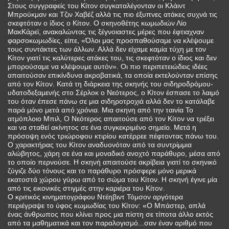
Στους συγγραφείς του Κίτον συγκαταλέγονταν οι Κλάιντ
Μπρούκμαν και Τζιν Χαβέζ αλλά τις πιο έξυπνες ατάκες συχνά τις
σκεφτόταν ο ίδιος ο Κίτον. Ο σκηνοθέτης κωμωδιών Λίο
ΜακΚάρεϊ, ανακαλώντας τις ξέγνοιαστες μέρες που έφτιαχναν
φαρσοκωμωδίες, είπε, «Όλοι μας προσπαθούσαμε να κλέψουμε
τους συντάκτες των άλλων. Αλλά δεν είχαμε καμία τύχη με τον
Κίτον γιατί τις καλύτερες ατάκες του, τις σκεφτόταν ο ίδιος και δεν
μπορούσαμε να κλέψουμε αυτόν». Οι πιο περιπετειώδεις ιδέες
απαιτούσαν επικίνδυνα ακροβατικά, τα οποία εκτελούνταν επίσης
από τον Κίτον. Κατά τη διάρκεια της σκηνής του σιδηροδρόμου-
υδατοδεξαμενής στο Σέρλοκ ο Νεότερος, ο Κίτον έσπασε το λαιμό
του όταν έπεσε πάνω σε μια σιδηροτροχιά αλλά δεν το κατάλαβε
παρά μόνο μετά από χρόνια. Μια σκηνη από την ταινία Το
ατμόπλοιο Μπιλ, Ο Νεότερος απαιτούσε από τον Κίτον να τρέξει
και να σταθεί ακίνητος σε ένα συγκεκριμένο σημείο. Μετά η
πρόσοψη ενός τριώροφου κτιρίου κατέρρεε πέφτοντας πάνω του.
Ο χαρακτήρας του Κίτον αναδυονόταν από τα συντρίμμια
αλώβητος, χάρη σε ένα και μοναδικό ανοχτό παράθυρο, μέσα από
το οποίο περνούσε. Η σκηνή απαιτούσε ακρίβεια γιατί το σκηνικό
ζύγιζε δύο τόνους και το παράθυρο πρόσφερε μόνο μερικά
εκατοστά χώρου γύρω από το σώμα του Κίτον. Η σκηνή έγινε μία
από τις εικονικές στιγμές στην καριέρα του Κίτον.
Ο κριτικός κινηματογράφου Ντέηβιντ Τόμσον αργότερα
περιέγραψε το ύφος κωμωδίας του Κίτον: «Ο Μπάστερ, απλά
ένας άνθρωπος που κλίνει προς μια πίστη σε τίποτα άλλο εκτός
από τα μαθηματικά και τον παραλογισμό...σαν έναν αριθμό που