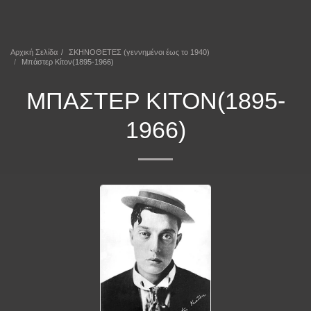
ΕΠΕΚΕΙΝΑ
Αρχική Σελίδα
ΣΚΗΝΟΘΕΤΕΣ (γεννημένοι έως το 1940)
Μπάστερ Κίτον(1895-1966)
ΜΠΆΣΤΕΡ ΚΊΤΟΝ(1895-
1966)