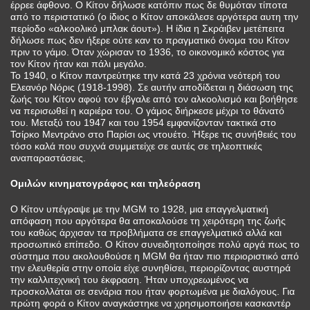
έρρεε άφθονο. Ο Κίτον δήλωσε κατόπιν πως δε θυμόταν τίποτα
από το περιστατικό (ο ίδιος ο Κίτον αποκάλεσε αργότερα αυτη την
περίοδο «αλκοολικό μπλακ άουτ»). Η ίδια η Σκράιβεν μετέπειτα
δήλωσε πως δεν ήξερε ούτε καν το πραγματικό όνομα του Κίτον
πριν το γάμο. Όταν χώρισαν το 1936, το οικονομικό κόστος για
τον Κίτον ήταν και πάλι μεγάλο.
Το 1940, ο Κίτον παντρεύτηκε την κατά 23 χρόνια νεότερή του
Ελεανόρ Νόρις (1918-1998). Σε αυτήν αποδίδεται η διάσωση της
ζωής του Κίτον αφού τον έβγαλε από τον αλκοολισμό και βοήθησε
να περισωθεί η καριέρα του. Ο γάμος διήρκεσε μέχρι το θάνατό
του. Μεταξύ του 1947 και του 1954 εμφανίζονταν τακτικά στο
Τσίρκο Μεντράνο στο Παρίσι ως ντουέτο. Ήξερε τις συνήθειές του
τόσο καλά που συχνά συμμετείχε σε αυτές σε τηλεοπτικές
αναπαραστάσεις.
Ομιλών κινηματογράφος και τηλεόραση
Ο Κίτον υπέγραψε με την MGM το 1928, μια επαγγελματική
απόφαση που αργότερα θα αποκαλούσε τη χειρότερη της ζωής
του καθώς άρχισαν τα προβλήματα σε επαγγελματικό αλλά και
προσωπικό επίπεδο. Ο Κίτον συνειδητοποίησε πολύ αργά πως το
σύστημα που ακολουθούσε η MGM θα ήταν πιο περιοριστικό από
την ελευθερία στην οποία είχε συνηθίσει, περιορίζοντας αυστηρά
την καλλιτεχνική του έκφραση. Ήταν υποχρεωμένος να
προσκολλάται σε σενάρια που ήταν φορτωμένα με διαλόγους. Για
πρώτη φορά ο Κίτον αναγκάστηκε να χρησιμοποιήσει κασκαντέρ