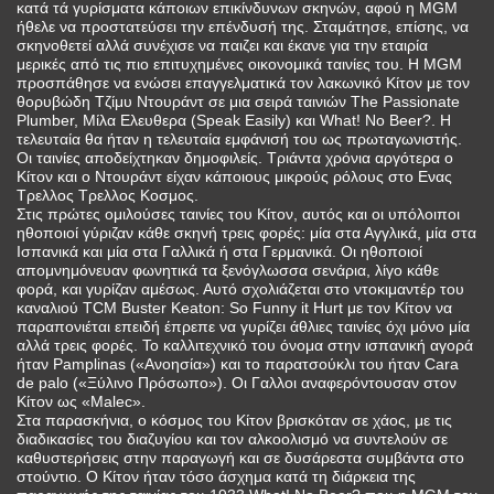
κατά τά γυρίσματα κάποιων επικίνδυνων σκηνών, αφού η MGM
ήθελε να προστατεύσει την επένδυσή της. Σταμάτησε, επίσης, να
σκηνοθετεί αλλά συνέχισε να παιζει και έκανε για την εταιρία
μερικές από τις πιο επιτυχημένες οικονομικά ταινίες του. Η MGM
προσπάθησε να ενώσει επαγγελματικά τον λακωνικό Κίτον με τον
θορυβώδη Τζίμυ Ντουράντ σε μια σειρά ταινιών The Passionate
Plumber, Μίλα Ελευθερα (Speak Easily) και What! No Beer?. Η
τελευταία θα ήταν η τελευταία εμφάνισή του ως πρωταγωνιστής.
Οι ταινίες αποδείχτηκαν δημοφιλείς. Τριάντα χρόνια αργότερα ο
Κίτον και ο Ντουράντ είχαν κάποιους μικρούς ρόλους στο Ενας
Τρελλος Τρελλος Κοσμος.
Στις πρώτες ομιλούσες ταινίες του Κίτον, αυτός και οι υπόλοιποι
ηθοποιοί γύριζαν κάθε σκηνή τρεις φορές: μία στα Αγγλικά, μία στα
Ισπανικά και μία στα Γαλλικά ή στα Γερμανικά. Οι ηθοποιοί
απομνημόνευαν φωνητικά τα ξενόγλωσσα σενάρια, λίγο κάθε
φορά, και γυρίζαν αμέσως. Αυτό σχολιάζεται στο ντοκιμαντέρ του
καναλιού TCM Buster Keaton: So Funny it Hurt με τον Κίτον να
παραπονιέται επειδή έπρεπε να γυρίζει άθλιες ταινίες όχι μόνο μία
αλλά τρεις φορές. Το καλλιτεχνικό του όνομα στην ισπανική αγορά
ήταν Pamplinas («Ανοησία») και το παρατσούκλι του ήταν Cara
de palo («Ξύλινο Πρόσωπο»). Οι Γαλλοι αναφερόντουσαν στον
Κίτον ως «Malec».
Στα παρασκήνια, ο κόσμος του Κίτον βρισκόταν σε χάος, με τις
διαδικασίες του διαζυγίου και τον αλκοολισμό να συντελούν σε
καθυστερήσεις στην παραγωγή και σε δυσάρεστα συμβάντα στο
στούντιο. Ο Κίτον ήταν τόσο άσχημα κατά τη διάρκεια της