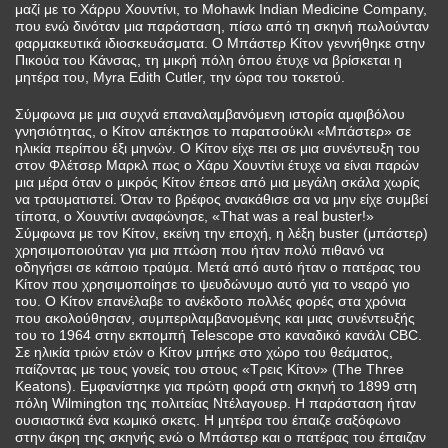
μαζί με το Χάρρυ Χουντίνι, το Mohawk Indian Medicine Company,
που ενώ δινόταν μια παράσταση, πίσω από τη σκηνή πωλούνταν
φαρμακευτικά ιδιοσκευάσματα. Ο Μπάστερ Κίτον γεννήθηκε στην
Πικούα του Κάνσας, τη μικρή πόλη όπου έτυχε να βρίσκεται η
μητέρα του, Myra Edith Cutler, την ώρα του τοκετού.
Σύμφωνα με μια συχνά επαναλαμβανόμενη ιστορία αμφιβόλου
γνησιότητας, ο Κίτον απέκτησε το παρατσούκλι «Μπάστερ» σε
ηλικία περίπου έξι μηνών. Ο Κίτον είχε πει σε μια συνέντευξη του
στον Φλέτσερ Μαρκλ πως ο Χάρυ Χουντίνι έτυχε να είναι παρών
μια μέρα όταν ο μικρός Κίτον έπεσε από μια μεγάλη σκάλα χωρίς
να τραυματιστεί. Όταν το βρέφος ανακάθισε σα να μην είχε συμβεί
τίποτα, ο Χουντίνι αναφώνησε, «That was a real buster!»
Σύμφωνα με τον Κίτον, εκείνη την εποχή, η λέξη buster (μπάστερ)
χρησιμοποιούταν για μια πτώση που ήταν πολύ πιθανό να
οδηγήσει σε κάποιο τραύμα. Μετά από αυτό ήταν ο πατέρας του
Κίτον που χρησιμοποίησε το ψευδώνυμο αυτό για το νεαρό γιο
του. Ο Κίτον επανέλαβε το ανέκδοτο πολλές φορές στα χρόνια
που ακολούθησαν, συμπεριλαμβανομένης και μιας συνέντευξής
του το 1964 στην εκπομπή Telescope στο καναδικό κανάλι CBC.
Σε ηλικία τριών ετών ο Κίτον μπήκε στο χώρο του θεάματος,
παίζοντας με τους γονείς του στους «Τρεις Κίτον» (The Three
Keatons). Εμφανίστηκε για πρώτη φορά στη σκηνή το 1899 στη
πόλη Wilmington της πολιτείας Ντέλαγουερ. Η παράσταση ήταν
ουσιαστικά ένα κωμικό σκετς. Η μητέρα του έπαιζε σαξόφωνο
στην άκρη της σκηνής ενώ ο Μπάστερ και ο πατέρας του έπαιζαν