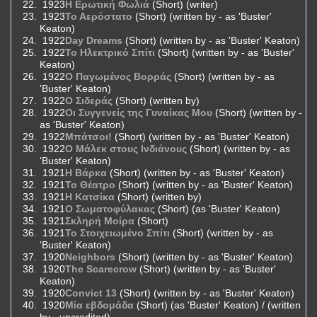
1923
Η Ερωτική Φωλιά
(Short) (writer)
1923
Το Αερόστατο
(Short) (written by - as 'Buster'
Keaton)
1922
Day Dreams
(Short) (written by - as 'Buster' Keaton)
1922
Το Ηλεκτρικό Σπίτι
(Short) (written by - as 'Buster'
Keaton)
1922
Ο Παγωμένος Βορράς
(Short) (written by - as
'Buster' Keaton)
1922
Ο Σιδεράς
(Short) (written by)
1922
Οι Συγγενείς της Γυναίκας Μου
(Short) (written by -
as 'Buster' Keaton)
1922
Μπάτσοι!
(Short) (written by - as 'Buster' Keaton)
1922
Ο Μάλεκ στους Ινδιάνους
(Short) (written by - as
'Buster' Keaton)
1921
Η Βάρκα
(Short) (written by - as 'Buster' Keaton)
1921
Το Θέατρο
(Short) (written by - as 'Buster' Keaton)
1921
Η Κατσίκα
(Short) (written by)
1921
Ο Σωματοφύλακας
(Short) (as 'Buster' Keaton)
1921
Σκληρή Μοίρα
(Short)
1921
Το Στοιχειωμένο Σπίτι
(Short) (written by - as
'Buster' Keaton)
1920
Neighbors
(Short) (written by - as 'Buster' Keaton)
1920
The Scarecrow
(Short) (written by - as 'Buster'
Keaton)
1920
Convict 13
(Short) (written by - as 'Buster' Keaton)
1920
Μία εβδομάδα
(Short) (as 'Buster' Keaton) / (written
by - uncredited)