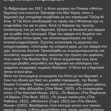
Το Φεβρουάριο του 1917, ο Κίτον γνώρισε τον Ρόσκοε «Φάττυ»
Άρμπακλ στα στούντιο Talmadge στη Νέα Υόρκη, όπου ο
Άρμπακλ είχε υπογράψει συμβόλαιο με τον παραγωγό Τζόζεφ Μ.
Σενκ. Ο Τζο Κίτον αποδοκίμαζε τις ταινίες και ο Μπάστερ είχε τις
επιφυλάξεις του για το μέσο. Κατά τη διάρκεια της πρώτης
συνάντησης του με τον Άρμπακλ, ζήτησε να δανειστεί μια κάμερα
για να μάθει πώς λειτουργεί. Πήρε την κάμερα στο δωμάτιο του
ξενοδοχείου όπου έμενε, την αποσυναρμολόγησε και την
επανασυναρμολόγησε. Έχοντας κατανοήσει τη μηχανική του
κινηματογράφου, επέστρεψε την επόμενη μέρα, με την κάμερα στο
χέρι, ζητώντας δουλειά. Προσελήφθη ως συμπρωταγωνιστής και
συντάκτης κωμικών ατακών, κάνοντας την πρώτη του εμφάνιση
στην ταινία The Butcher Boy. Ο Κίτον ισχυρίστηκε πως έγινε
σύντομα βοηθός σκηνοθέτη του Άρμπακλ και ολόκληρου του
τμήματος συγγραφής κωμικών διαλόγων. Ο Κίτον και ο Άρμπακλ
έγιναν στενοί φίλοι.
Μετά την επιτυχημένη συνεργασία του Κίτον με τον Άρμπακλ, ο
Σενκ του έδωσε μια δική του μονάδα παραγωγής, την Buster
Keaton Comedies. Έκανε μια σειρά από κωμωδίες μικρού μήκους,
όπως το «Μια εβδομάδα» (One Week, 1920), «Το στοιχειωμένο
σπίτι» (The Haunted House, 1921), «Το θέατρο» (The Playhouse,
«Η βάρκα» (The Boat, 1921), «Το χλωμό πρόσωπο» (The
Paleface, 1922), «Μπάτσοι» (Cops, 1922) και «The Electric
House» (1922). Βασιζόμενος στην επιτυχία αυτών των ταινιών
μικρού μήκους, ο Κίτον μεταπήδησε στις ταινίες μεγάλου μήκους.