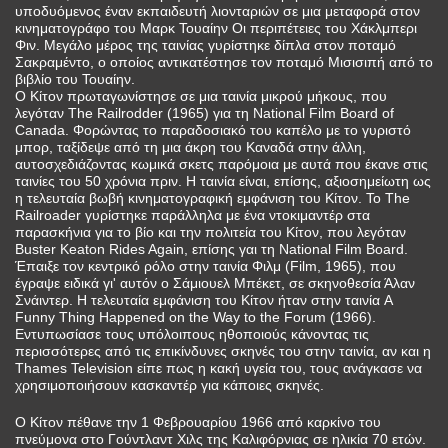
υποδυόμενος έναν εκπαιδευτή λιονταριών σε μια μεταφορά στον
κινηματογράφο του Μαρκ Τουαίην Οι περιπέτειες του Χάκλμπερι
Φιν. Μεγάλο μέρος της ταινίας γυρίστηκε δίπλα στον ποταμό
Σακραμέντο, ο οποίος αντικατέστησε τον ποταμό Μισισιπή από το
βιβλίο του Τουαίην.
Ο Κίτον πρωταγωνίστησε σε μια ταινία μικρού μήκους, που
λεγόταν The Railrodder (1965) για τη National Film Board of
Canada. Φορώντας το παραδοσιακό του καπέλο με το γυριστό
μπορ, ταξίδεψε από τη μια άκρη του Καναδά στην άλλη,
αυτοσχεδιάζοντας κωμικά σκετς παρόμοια με αυτά που έκανε στις
ταινίες του 50 χρόνια πριν. Η ταινία είναι, επίσης, αξιοσημείωτη ως
η τελευταία βωβή κινηματογραφική εμφάνιση του Κίτον. Το The
Railroader γυρίστηκε παράλληλα με ένα ντοκιμαντέρ στα
παρασκήνια για το βίο και την πολιτεία του Κίτον, που λεγόταν
Buster Keaton Rides Again, επίσης γαι τη National Film Board.
Έπαιξε τον κεντρικό ρόλο στην ταινία Φιλμ (Film, 1965), που
έγραψε ειδικά γι' αυτόν ο Σάμιουελ Μπέκετ, σε σκηνοθεσία Άλαν
Σνάιντερ. Η τελευταία εμφάνιση του Κίτον ήταν στην ταινία A
Funny Thing Happened on the Way to the Forum (1966).
Εντυπωσίασε τους υπόλοιπους ηθοποιούς κάνοντας τις
περισσότερες από τις επικίνδυνες σκηνές του στην ταινία, αν και η
Thames Television είπε πως η κακή υγεία του, τους ανάγκασε να
χρησιμοποιήσουν κασκαντέρ για κάποιες σκηνές.
Ο Κίτον πέθανε την 1 Φεβρουαρίου 1966 από καρκίνο του
πνεύμονα στο Γούντλαντ Χιλς της Καλιφόρνιας σε ηλικία 70 ετών.