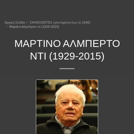
ΕΠΕΚΕΙΝΑ
Αρχική Σελίδα
ΣΚΗΝΟΘΕΤΕΣ (γεννημένοι έως το 1940)
Μαρτίνο Αλμπέρτο ντι (1929-2015)
ΜΑΡΤΊΝΟ ΑΛΜΠΈΡΤΟ
ΝΤΙ (1929-2015)