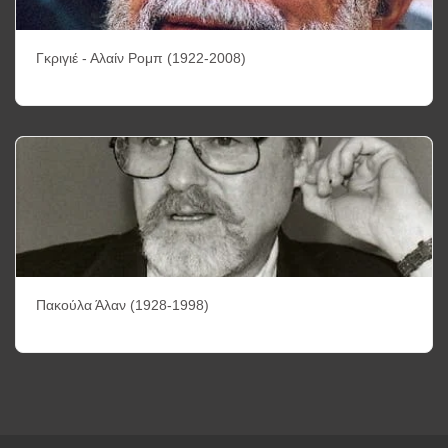
Γκριγιέ - Αλαίν Ρομπ (1922-2008)
Πακούλα Άλαν (1928-1998)