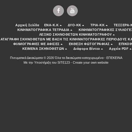
Αρχική Σελίδα
ENA-K.K
ΔΥΟ-ΚΚ
ΤΡΙΑ-ΚΚ
ΤΕΣΣΕΡΑ-
ΚΙΝΗΜΑΤΟΓΡΑΦΙΚΑ ΤΕΤΡΑΔΙΑ
ΚΙΝΗΜΑΤΟΓΡΑΦΙΚΕΣ ΣΥΛΛΟΓΕ
ΛΕΞΙΚΟ ΣΚΗΝΟΘΕΤΩΝ ΚΙΝΗΜΑΤΟΓΡΑΦΟΥ
ΚΑΤΑΓΡΑΦΗ ΣΚΗΝΟΘΕΤΩΝ ΜΕ ΒΑΣΗ ΤΙΣ ΚΙΝΗΜΑΤΟΓΡΑΦΙΚΕΣ ΠΕΡΙΟΔΟΥΣ ΚΑ
ΦΙΛΜΟΓΡΑΦΙΕΣ ΜΕ ΑΦΙΣΕΣ
ΕΚΘΕΣΗ ΦΩΤΟΓΡΑΦΙΑΣ
ΕΠΙΚΟΙ
ΚΕΙΜΕΝΑ ΣΚΗΝΟΘΕΤΩΝ
Διάφορα Βίντεο
Αρχεία PDF
Πνευματικά Δικαιώματα © 2026 Όλα τα δικαιώματα κατοχυρωμένα -
ΕΠΕΚΕΙΝΑ
Με την Υποστήριξη του
SITE123
-
Create your own website