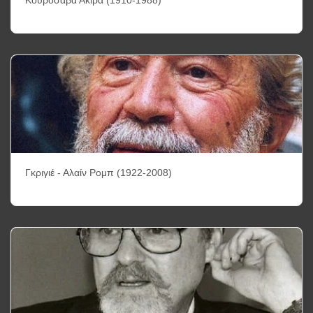
Γκριγιέ - Αλαίν Ρομπ (1922-2008)