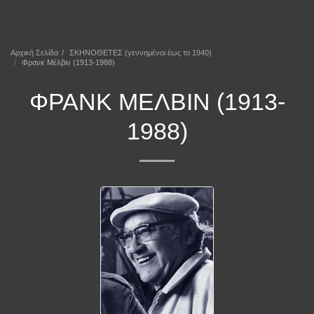
ΕΠΕΚΕΙΝΑ
Αρχική Σελίδα
ΣΚΗΝΟΘΕΤΕΣ (γεννημένοι έως το 1940)
Φρανκ Μέλβιν (1913-1988)
ΦΡΑΝΚ ΜΈΛΒΙΝ (1913-
1988)