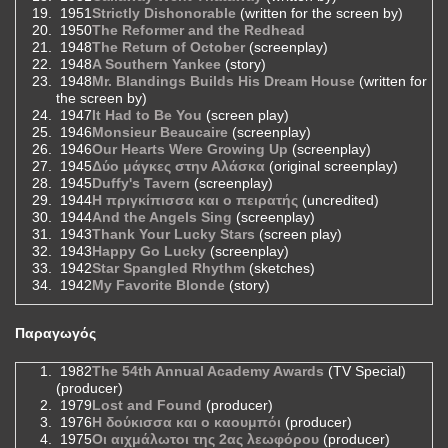
1951
Strictly Dishonorable
(written for the screen by)
1950
The Reformer and the Redhead
1948
The Return of October
(screenplay)
1948
A Southern Yankee
(story)
1948
Mr. Blandings Builds His Dream House
(written for
the screen by)
1947
It Had to Be You
(screen play)
1946
Monsieur Beaucaire
(screenplay)
1946
Our Hearts Were Growing Up
(screenplay)
1945
Δύο μάγκες στην Αλάσκα
(original screenplay)
1945
Duffy's Tavern
(screenplay)
1944
Η πριγκίπισσα και ο πειρατής
(uncredited)
1944
And the Angels Sing
(screenplay)
1943
Thank Your Lucky Stars
(screen play)
1943
Happy Go Lucky
(screenplay)
1942
Star Spangled Rhythm
(sketches)
1942
My Favorite Blonde
(story)
Παραγωγός
1982
The 54th Annual Academy Awards
(TV Special)
(producer)
1979
Lost and Found
(producer)
1976
Η δούκισσα και ο καουμπόι
(producer)
1975
Οι αιχμάλωτοι της 2ας λεωφόρου
(producer)