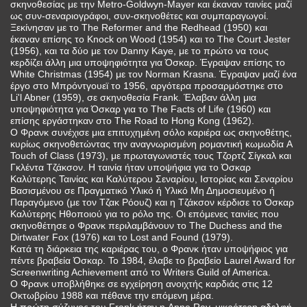
σκηνοθεσίας με την Metro-Goldwyn-Mayer και έκαναν ταινίες μαζί
ως συν-σεναριογράφοι, συν-σκηνοθέτες και συμπαραγωγοί.
Ξεκίνησαν με το The Reformer and the Redhead (1950) και
έκαναν επίσης το Knock on Wood (1954) και το The Court Jester
(1956), και τα δύο με τον Danny Kaye, με το πρώτο να τους
κερδίζει άλλη μια υποψηφιότητα για Όσκαρ. Έγραψαν επίσης το
White Christmas (1954) με τον Norman Krasna. Έγραψαν μαζί ένα
έργο στο Μπρόντγουεϊ το 1956, αργότερα προσαρμόστηκε στο
Li'l Abner (1959), σε σκηνοθεσία Frank. Έλαβαν άλλη μια
υποψηφιότητα για Όσκαρ για το The Facts of Life (1960) και
επίσης εργάστηκαν στο The Road to Hong Kong (1962).
Ο Φρανκ συνέχισε μια επιτυχημένη σόλο καριέρα ως σκηνοθέτης,
κυρίως σκηνοθετώντας την αναγνωρισμένη ρομαντική κωμωδία A
Touch of Class (1973), με πρωταγωνιστές τους Τζορτζ Σίγκαλ και
Γκλέντα Τζάκσον. Η ταινία ήταν υποψήφια για το Όσκαρ
Καλύτερης Ταινίας και Καλύτερου Σεναρίου, Ιστορίας και Σεναρίου
Βασισμένου σε Πραγματικό Υλικό ή Υλικό Μη Δημοσιευμένο ή
Παραγόμενο (με τον Τζακ Ρόουζ) και η Τζάκσον κέρδισε το Όσκαρ
Καλύτερης Ηθοποιού για το ρόλο της. Οι επόμενες ταινίες που
σκηνοθέτησε ο Φρανκ περιλαμβάνουν το The Duchess and the
Dirtwater Fox (1976) και το Lost and Found (1979).
Κατά τη διάρκεια της καριέρας του, ο Φρανκ ήταν υποψήφιος για
πέντε βραβεία Όσκαρ. Το 1984, έλαβε το βραβείο Laurel Award for
Screenwriting Achievement από το Writers Guild of America.
Ο Φρανκ υποβλήθηκε σε εγχείρηση ανοιχτής καρδιάς στις 12
Οκτωβρίου 1988 και πέθανε την επόμενη μέρα.
Η πρώτη σύζυγος του Frank ήταν η Anne Ray, μικρότερη αδελφή