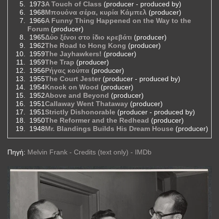
1973
A Touch of Class
(producer - produced by)
1968
Μπουόνα σέρα, κυρία Κάμπελ
(producer)
1966
A Funny Thing Happened on the Way to the
Forum
(producer)
1965
Δύο ξένοι στο ίδιο κρεβάτι
(producer)
1962
The Road to Hong Kong
(producer)
1959
The Jayhawkers!
(producer)
1959
The Trap
(producer)
1956
Ρήγας κούπα
(producer)
1955
The Court Jester
(producer - produced by)
1954
Knock on Wood
(producer)
1952
Above and Beyond
(producer)
1951
Callaway Went Thataway
(producer)
1951
Strictly Dishonorable
(producer - produced by)
1950
The Reformer and the Redhead
(producer)
1948
Mr. Blandings Builds His Dream House
(producer)
Πηγή:
Melvin Frank - Credits (text only) - IMDb