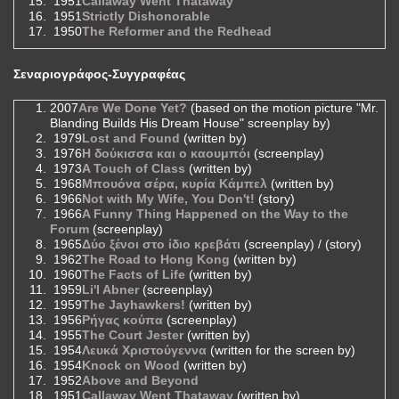
1951
Callaway Went Thataway
1951
Strictly Dishonorable
1950
The Reformer and the Redhead
Σεναριογράφος-Συγγραφέας
2007
Are We Done Yet?
(based on the motion picture "Mr.
Blanding Builds His Dream House" screenplay by)
1979
Lost and Found
(written by)
1976
Η δούκισσα και ο καουμπόι
(screenplay)
1973
A Touch of Class
(written by)
1968
Μπουόνα σέρα, κυρία Κάμπελ
(written by)
1966
Not with My Wife, You Don't!
(story)
1966
A Funny Thing Happened on the Way to the
Forum
(screenplay)
1965
Δύο ξένοι στο ίδιο κρεβάτι
(screenplay) / (story)
1962
The Road to Hong Kong
(written by)
1960
The Facts of Life
(written by)
1959
Li'l Abner
(screenplay)
1959
The Jayhawkers!
(written by)
1956
Ρήγας κούπα
(screenplay)
1955
The Court Jester
(written by)
1954
Λευκά Χριστούγεννα
(written for the screen by)
1954
Knock on Wood
(written by)
1952
Above and Beyond
1951
Callaway Went Thataway
(written by)