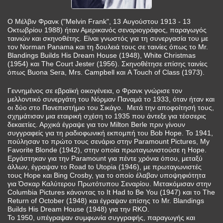
Ο Μέλβιν Φρανκ ("Melvin Frank", 13 Αυγούστου 1913 - 13
Οκτωβρίου 1988) ήταν Αμερικανός σεναριογράφος, παραγωγός
ταινιών και σκηνοθέτης. Είναι γνωστός για τη συνεργασία του με
τον Norman Panama και τη δουλειά τους σε ταινίες όπως το Mr.
Blandings Builds His Dream House (1948), White Christmas
(1954) και The Court Jester (1956). Σκηνοθέτησε επίσης ταινίες
όπως Buona Sera, Mrs. Campbell και A Touch of Class (1973).
Γεννημένος σε εβραϊκή οικογένεια, ο Φρανκ γνώρισε τον
μελλοντικό συνεργάτη του Νόρμαν Παναμά το 1933, όταν ήταν και
οι δύο στο Πανεπιστήμιο του Σικάγο. Μετά την αποφοίτησή τους,
σχημάτισαν μια εταιρική σχέση το 1935 που άντεξε για τέσσερις
δεκαετίες. Αρχικά έγραψε για τον Milton Berle πριν γίνουν
συγγραφείς για τη ραδιοφωνική εκπομπή του Bob Hope. Το 1941,
πούλησαν το πρώτο τους σενάριο στην Paramount Pictures, My
Favorite Blonde (1942), στην οποία πρωταγωνιστούσε η Hope.
Εργάστηκαν για την Paramount για πέντε χρόνια όπου, μεταξύ
άλλων, έγραψαν το Road to Utopia (1946), με πρωταγωνιστές
τους Hope και Bing Crosby, για το οποίο έλαβαν υποψηφιότητα
για Όσκαρ Καλύτερου Πρωτότυπου Σεναρίου. Μετακόμισαν στην
Columbia Pictures κάνοντας το It Had to Be You (1947) και το The
Return of October (1948) και έγραψαν επίσης το Mr. Blandings
Builds His Dream House (1948) για την RKO.
Το 1950, υπέγραψαν συμφωνία συγγραφής, παραγωγής και