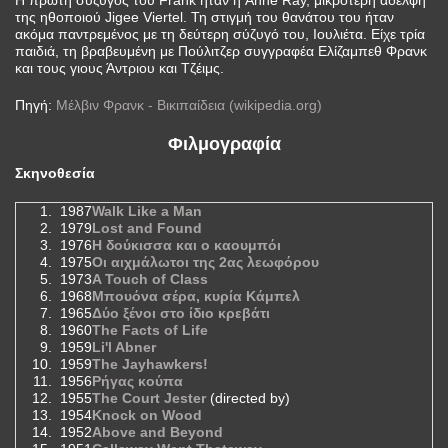
της ηθοποιού Jigee Viertel. Τη στιγμή του θανάτου του ήταν
ακόμα παντρεμένος με τη δεύτερη σύζυγό του, Ιουλιέτα. Είχε τρία
παιδιά, τη βραβευμένη με Πούλιτζερ συγγραφέα Ελίζαμπεθ Φρανκ
και τους γιους Άντριου και Τζέιμς.
Πηγή:
Μέλβιν Φρανκ - Βικιπαίδεια (wikipedia.org)
Φιλμογραφία
Σκηνοθεσία
1987
Walk Like a Man
1979
Lost and Found
1976
Η δούκισσα και ο καουμπόι
1975
Οι αιχμάλωτοι της 2ας λεωφόρου
1973
A Touch of Class
1968
Μπουόνα σέρα, κυρία Κάμπελ
1965
Δύο ξένοι στο ίδιο κρεβάτι
1960
The Facts of Life
1959
Li'l Abner
1959
The Jayhawkers!
1956
Ρήγας κούπα
1955
The Court Jester
(directed by)
1954
Knock on Wood
1952
Above and Beyond