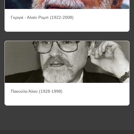
Γκριγιέ - Αλαίν Ρομπ (1922-2008)
Πακούλα Άλαν (1928-1998)