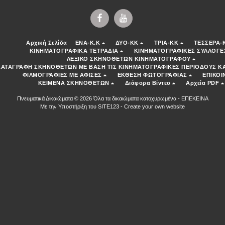
Αρχική Σελίδα
ENA-K.K
ΔΥΟ-ΚΚ
ΤΡΙΑ-ΚΚ
ΤΕΣΣΕΡΑ-
ΚΙΝΗΜΑΤΟΓΡΑΦΙΚΑ ΤΕΤΡΑΔΙΑ
ΚΙΝΗΜΑΤΟΓΡΑΦΙΚΕΣ ΣΥΛΛΟΓΕ
ΛΕΞΙΚΟ ΣΚΗΝΟΘΕΤΩΝ ΚΙΝΗΜΑΤΟΓΡΑΦΟΥ
ΚΑΤΑΓΡΑΦΗ ΣΚΗΝΟΘΕΤΩΝ ΜΕ ΒΑΣΗ ΤΙΣ ΚΙΝΗΜΑΤΟΓΡΑΦΙΚΕΣ ΠΕΡΙΟΔΟΥΣ ΚΑ
ΦΙΛΜΟΓΡΑΦΙΕΣ ΜΕ ΑΦΙΣΕΣ
ΕΚΘΕΣΗ ΦΩΤΟΓΡΑΦΙΑΣ
ΕΠΙΚΟΙ
ΚΕΙΜΕΝΑ ΣΚΗΝΟΘΕΤΩΝ
Διάφορα Βίντεο
Αρχεία PDF
Πνευματικά Δικαιώματα © 2026 Όλα τα δικαιώματα κατοχυρωμένα -
ΕΠΕΚΕΙΝΑ
Με την Υποστήριξη του
SITE123
-
Create your own website