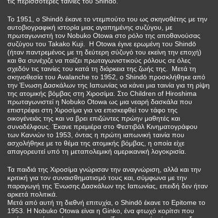
τις περισσότερες ταινίες του Shindō.
Το 1951, ο Shindō έκανε το ντεμπούτο του ως σκηνοθέτης με την
αυτοβιογραφική ιστορία μιας αγαπημένης συζύγου, με
πρωταγωνιστή τον Nobuko Otowa στο ρόλο της αποθανούσας
συζύγου του Takako Kuji. Η Otowa έγινε ερωμένη του Shindō
(ήταν παντρεμένος με τη δεύτερη σύζυγό του εκείνη την εποχή)
και θα συνέχιζε να παίζει πρωταγωνιστικούς ρόλους σε όλες
σχεδόν τις ταινίες του κατά τη διάρκεια της ζωής της. Μετά τη
σκηνοθεσία του Avalanche το 1952, ο Shindō προσκλήθηκε από
την Ένωση Δασκάλων της Ιαπωνίας να κάνει μια ταινία για τη ρίψη
της ατομικής βόμβας στη Χιροσίμα. Στο Children of Hiroshima
πρωταγωνιστεί η Nobuko Otowa ως μια νεαρή δασκάλα που
επιστρέφει στη Χιροσίμα για να επισκεφθεί τον τάφο της
οικογένειάς της και να βρει επιζώντες πρώην μαθητές και
συναδέλφους. Έκανε πρεμιέρα στο Φεστιβάλ Κινηματογράφου
των Καννών το 1953, όντας η πρώτη ιαπωνική ταινία που
ασχολήθηκε με το θέμα της ατομικής βόμβας, η οποία είχε
απαγορευτεί υπό τη μεταπολεμική αμερικανική λογοκρισία.
Τα παιδιά της Χιροσίμα γνώρισαν την αναγνώριση, αλλά και την
κριτική για τον συναισθηματισμό τους και, σύμφωνα με την
παραγωγή της Ένωσης Δασκάλων της Ιαπωνίας, επειδή δεν ήταν
αρκετά πολιτικά.
Μετά από αυτή τη διεθνή επιτυχία, ο Shindō έκανε το Epitome το
1953. Η Nobuko Otowa είναι η Ginko, ένα φτωχό κορίτσι που