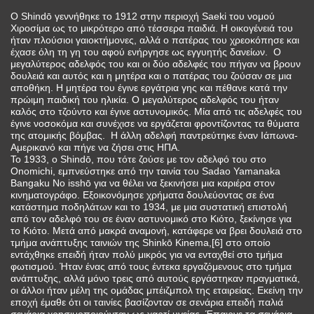
Ο Shindō γεννήθηκε το 1912 στην περιοχή Saeki του νομού
Χιροσίμα ως το μικρότερο από τέσσερα παιδιά. Η οικογένειά του
ήταν πλούσιοι γαιοκτήμονες, αλλά ο πατέρας του χρεοκόπησε και
έχασε όλη τη γη του αφού ενήργησε ως εγγυητής δανείων. Ο
μεγαλύτερος αδελφός του και οι δύο αδελφές του πήγαν να βρουν
δουλειά και αυτός και η μητέρα και ο πατέρας του ζούσαν σε μια
αποθήκη. Η μητέρα του έγινε εργάτρια γης και πέθανε κατά την
πρώιμη παιδική του ηλικία. Ο μεγαλύτερος αδελφός του ήταν
καλός στο τζούντο και έγινε αστυνομικός. Μία από τις αδελφές του
έγινε νοσοκόμα και συνέχισε να εργάζεται φροντίζοντας τα θύματα
της ατομικής βόμβας. Η άλλη αδελφή παντρεύτηκε έναν Ιάπωνα-
Αμερικανό και πήγε να ζήσει στις ΗΠΑ.
Το 1933, ο Shindō, που τότε ζούσε με τον αδελφό του στο
Onomichi, εμπνεύστηκε από την ταινία του Sadao Yamanaka
Bangaku No isshō για να θέλει να ξεκινήσει μια καριέρα στον
κινηματογράφο. Εξοικονόμησε χρήματα δουλεύοντας σε ένα
κατάστημα ποδηλάτων και το 1934, με μια συστατική επιστολή
από τον αδελφό του σε έναν αστυνομικό στο Κιότο, ξεκίνησε για
το Κιότο. Μετά από μακρά αναμονή, κατάφερε να βρει δουλειά στο
τμήμα ανάπτυξης ταινιών της Shinkō Kinema,[6] στο οποίο
εντάχθηκε επειδή ήταν πολύ μικρός για να ενταχθεί στο τμήμα
φωτισμού. Ήταν ένας από τους έντεκα εργαζόμενους στο τμήμα
ανάπτυξης, αλλά μόνο τρεις από αυτούς εργάστηκαν πραγματικά,
οι άλλοι ήταν μέλη της ομάδας μπέιζμπολ της εταιρείας. Εκείνη την
εποχή έμαθε ότι οι ταινίες βασίζονταν σε σενάρια επειδή παλιά
σενάρια χρησιμοποιούνταν ως χαρτί υγείας. Έπαιρνε τα σενάρια