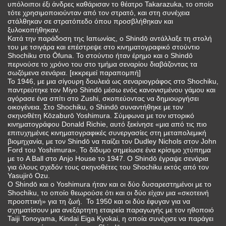
υπόλοιποι έξι άνδρες καθάρισαν το θέατρο Takarazuka, το οποίο
τότε χρησιμοποιούνταν από τον στρατό, και στη συνέχεια
στάλθηκαν σε στρατόπεδο όπου προσβλήθηκαν και
ξυλοκοπήθηκαν.
Κατά την παράδοση της Ιαπωνίας, ο Shindō αντάλλαξε τη στολή
του με τσιγάρα και επέστρεψε στο κινηματογραφικό στούντιο
Shochiku στο Ōfuna. Το στούντιο ήταν έρημο και ο Shindō
περνούσε το χρόνο του στο τμήμα σεναρίου διαβάζοντας τα
σωζόμενα σενάρια. [εκκρεμεί παραπομπή]
Το 1946, με μια σίγουρη δουλειά ως σεναριογράφος στο Shochiku,
παντρεύτηκε τον Miyo Shindō μέσω ενός κανονισμένου γάμου και
αγόρασε ένα σπίτι στο Zushi, σκοπεύοντας να δημιουργήσει
οικογένεια. Στο Shochiku, ο Shindō συναντήθηκε με τον
σκηνοθέτη Kōzaburō Yoshimura. Σύμφωνα με τον ιστορικό
κινηματογράφου Donald Richie, αυτό ξεκίνησε «μια από τις πιο
επιτυχημένες κινηματογραφικές συνεργασίες στη μεταπολεμική
βιομηχανία, με τον Shindō να παίζει τον Dudley Nichols στον John
Ford του Yoshimura». Το δίδυμο σημείωσε ένα κρίσιμο χτύπημα
με το A Ball στο Anjo House το 1947. Ο Shindō έγραψε σενάρια
για όλους σχεδόν τους σκηνοθέτες του Shochiku εκτός από τον
Yasujirō Ozu.
Ο Shindō και ο Yoshimura ήταν και οι δύο δυσαρεστημένοι με το
Shochiku, το οποίο θεωρούσε ότι και οι δύο είχαν μια «σκοτεινή
προοπτική» για τη ζωή. Το 1950 και οι δύο έφυγαν για να
σχηματίσουν μια ανεξάρτητη εταιρεία παραγωγής με τον ηθοποιό
Taiji Tonoyama, Kindai Eiga Kyokai, η οποία συνέχισε να παράγει