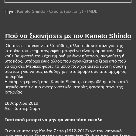
Πηγή:
Kaneto Shindô - Credits (text only) - IMDb
Πού να ξεκινήσετε με τον Kaneto Shindo
Οι ταινίες εμπνέουν πολύ πάθος, αλλά ο πίσω κατάλογος της
ιστορίας του κινηματογράφου μπορεί να είναι τρομακτικός. Για
κάθε θαυμαστή που έχει εμμονή με έναν ηθοποιό, σκηνοθέτη ή
υποείδος, υπάρχει ένας άλλος που αγωνίζεται να ξέρει από πού
να αρχίσει. Μερικές φορές το μόνο που χρειάζεται είναι η σωστή
σύσταση για να σας καθοδηγήσει στο δρόμο σας από αρχάριος
σε ξερόλα...
Η επόμενη εμμονή σας: Kaneto Shindo, ο σκηνοθέτης πίσω από
μερικές από τις πιο ανατριχιαστικές ιστορίες φαντασμάτων της
Ιαπωνίας
18 Απριλίου 2019
Διά Τζάσπερ Σαρπ
Γιατί αυτό μπορεί να μην φαίνεται τόσο εύκολο
Ο αντίκτυπος της Κανέτο Σίντο (1912-2012) για τον ιαπωνικό
κινηματογράφο δεν πρέπει να υποτιμάται. Το όνομά του συνδέεται