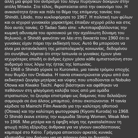
άλλη μια φορά τον ανδρισμό του λόγω πυρηνικών δοκιμών στην
ατόλη Μπικίνι. Στο τέλος, θεραπεύεται από την οικονόμο του. Η
ανικανότητα ήταν και πάλι το θέμα της επόμενης ταινίας του
Shindō, Libido, που κυκλοφόρησε το 1967. Η πολιτική των φύλων
και οι ισχυροί γυναικείοι χαρακτήρες έπαιξαν ισχυρό ρόλο και στις
δύο αυτές ταινίες. Ο Tadao Sato είπε: «Αντιπαραβάλλοντας την
κωμική αδυναμία του αρσενικού με την αχαλίνωτη δύναμη του
θηλυκού, ο Shindō φαινόταν να λέει στη δεκαετία του 1960 ότι οι
γυναίκες είχαν πάρει την εκδίκησή τους. Αυτό θα μπορούσε να
είναι μια αντανάκλαση της μεταπολεμικής κοινωνίας, δεδομένου
ότι συνήθως λέγεται ότι στην Ιαπωνία οι γυναίκες έχουν γίνει
ισχυρότερες επειδή οι άνδρες έχουν χάσει κάθε εμπιστοσύνη στον
ανδρισμό τους λόγω της ήττας της Ιαπωνίας.
Το 1968 ο Shindō γύρισε το Kuroneko, μια ταινία τρόμου εποχής
που θυμίζει τον Onibaba. Η ταινία επικεντρώνεται γύρω από ένα
εκδικητικό ζευγάρι μητέρας και νύφης που υποδύονται οι Nobuko
Otowa και Kiwako Taichi. Αφού βιάστηκαν και αφέθηκαν να
πεθάνουν στη φλεγόμενη καλύβα τους από μια ομάδα
στρατιωτών, το ζευγάρι επιστρέφει ως δαίμονες που δελεάζουν
σαμουράι σε ένα άλσος μπαμπού, όπου σκοτώνονται. Η ταινία
κέρδισε τα Mainichi Film Awards για την καλύτερη ηθοποιό
(Otowa) και την καλύτερη φωτογραφία (Kiyomi Kuroda) το 1968.
Ο Shindō έκανε επίσης την κωμωδία Strong Women, Weak Men
το 1968. Μια μητέρα και η έφηβη κόρη της εγκαταλείπουν τη
φτωχή πόλη εξόρυξης άνθρακα για να γίνουν οικοδέσποινες
καμπαρέ στο Κιότο. Γρήγορα αποκτούν αρκετές κυνικές
εξυπνάδες του δρόμου για να πάρουν όσο το δυνατόν