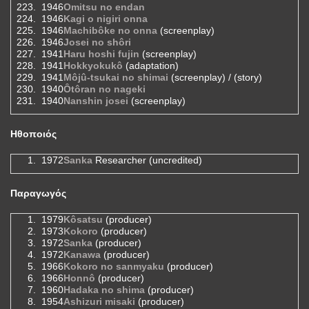
1946
Omitsu no endan
1946
Kagi o nigiri onna
1946
Machibôke no onna
(screenplay)
1946
Josei no shôri
1941
Haru hoshi fujin
(screenplay)
1941
Hokkyokukô
(adaptation)
1941
Môjû-tsukai no shimai
(screenplay) / (story)
1940
Ôtôran no nageki
1940
Nanshin josei
(screenplay)
Ηθοποιός
1972
Sanka
Researcher (uncredited)
Παραγωγός
1979
Kôsatsu
(producer)
1973
Kokoro
(producer)
1972
Sanka
(producer)
1972
Kanawa
(producer)
1966
Kokoro no sanmyaku
(producer)
1966
Honnô
(producer)
1960
Hadaka no shima
(producer)
1954
Ashizuri misaki
(producer)