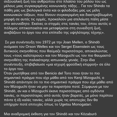
σεξουαλική ζωή του ανθρώπου στο πλαίσιο του ρόλου του ως
μέλους μιας συγκεκριμένης κοινωνικής τάξης... Για τον Shindo τα
πάθη μας ως βιολογικά όντα και οι φιλοδοξίες μας ως μέλη
κοινωνικών τάξεων, που δίνουν συγκεκριμένη και διαστρεβλωμένη
μορφή σε αυτές τις ορμές, προκαλούν μια ατελείωτη πάλη μέσα
στο ασυνείδητο. Εκείνες οι στιγμές στις ταινίες του, όπου αυτός ο
πόλεμος οπτικοποιείται και μεταφέρεται στη συνειδητή ζωή,
ανεβάζουν το έργο του στο επίπεδο της υψηλότερης τέχνης».
Σε μια συνέντευξη του 1972 με την Joan Mellen, ο Shindō
ονόμασε τον Orson Welles και τον Sergei Eisenstein ως τους
δυτικούς σκηνοθέτες που θαύμαζε περισσότερο, αποκαλώντας
τους «τους καλύτερους» και τον Mizoguchi ως τον πιο θαυμαστό
σκηνοθέτη της παλαιότερης ιαπωνικής γενιάς. Στην ίδια
συνέντευξη, επιβεβαίωσε «μια ισχυρή φροϋδική επιρροή» σε όλο
το έργο του.
Όταν ρωτήθηκε από τον Benicio del Toro ποιο ήταν το πιο
σημαντικό πράγμα που είχε μάθει από τον Kenji Mizoguchi, ο
Shindō απάντησε ότι το πιο σημαντικό πράγμα που είχε μάθει από
τον Mizoguchi ήταν να μην τα παρατήσει ποτέ. Σύμφωνα με τον
Shindō, αν και ο Mizoguchi έκανε περισσότερες από ογδόντα
ταινίες, οι περισσότερες από αυτές ήταν βαρετές, με μόνο περίπου
πέντε ή έξι καλές ταινίες, αλλά χωρίς τις αποτυχίες δεν θα
υπήρχαν ποτέ επιτυχίες όπως το Ugetsu Monogatari.
Μια αναδρομική έκθεση για τον Shindō και τον Kōzaburō