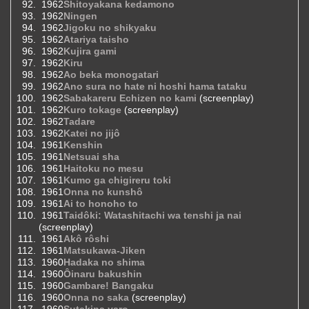
1962
Shitoyakana kedamono
1962
Ningen
1962
Jigoku no shikyaku
1962
Atariya taisho
1962
Kujira gami
1962
Kiru
1962
Ao beka monogatari
1962
Ano sura no hate ni hoshi hama tataku
1962
Sabakareru Echizen no kami
(screenplay)
1962
Kuro tokage
(screenplay)
1962
Tadare
1962
Katei no jijô
1961
Kenshin
1961
Netsuai sha
1961
Haitoku no mesu
1961
Kumo ga chigireru toki
1961
Onna no kunshô
1961
Ai to honoho to
1961
Taidôki: Watashitachi wa tenshi ja nai
(screenplay)
1961
Akô rôshi
1961
Matsukawa-Jiken
1960
Hadaka no shima
1960
Ôinaru bakushin
1960
Gambare! Bangaku
1960
Onna no saka
(screenplay)
1960
Sutekina yaro