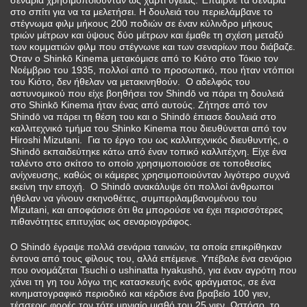
στο σπίτι για να τα μελετήσει. Η δουλειά του περιελάμβανε το
στέγνωμα φιλμ μήκους 200 ποδιών σε έναν κύλινδρο μήκους
τριών μέτρων και ύψους δύο μέτρων και έμαθε τη σχέση μεταξύ
των κομματιών φιλμ που στέγνωνε και των σεναρίων που διάβαζε.
Όταν ο Shinkō Kinema μετακόμισε από το Κιότο στο Τόκιο τον
Νοέμβριο του 1935, πολλοί από το προσωπικό, που ήταν ντόπιοι
του Κιότο, δεν ήθελαν να μετακινηθούν. Ο αδελφός του
αστυνομικού που είχε βοηθήσει τον Shindō να πάρει τη δουλειά
στο Shinkō Kinema ήταν ένας από αυτούς. Ζήτησε από τον
Shindō να πάρει τη θέση του και ο Shindō έπιασε δουλειά στο
καλλιτεχνικό τμήμα του Shinko Kinema που διευθύνεται από τον
Hiroshi Mizutani. Για το έργο του ως καλλιτεχνικός διευθυντής, ο
Shindō εκπαιδεύτηκε κάτω από έναν τοπικό καλλιτέχνη. Είχε ένα
ταλέντο στο σκίτσο το οποίο χρησιμοποιούσε σε τοποθεσίες
ανίχνευσης, καθώς οι κάμερες χρησιμοποιούνταν λιγότερο συχνά
εκείνη την εποχή. Ο Shindō ανακάλυψε ότι πολλοί άνθρωποι
ήθελαν να γίνουν σκηνοθέτες, συμπεριλαμβανομένου του
Mizutani, και αποφάσισε ότι θα μπορούσε να έχει περισσότερες
πιθανότητες επιτυχίας ως σεναριογράφος.
Ο Shindō έγραψε πολλά σενάρια ταινιών, τα οποία επικρίθηκαν
έντονα από τους φίλους του, αλλά επέμεινε. Υπέβαλε ένα σενάριο
που ονομάζεται Tsuchi o ushinatta hyakushō, για έναν αγρότη που
χάνει τη γη του λόγω της κατασκευής ενός φράγματος, σε ένα
κινηματογραφικό περιοδικό και κέρδισε ένα βραβείο 100 γιεν,
τέσσερις φορές τον τότε μηνιαίο μισθό του 25 γιεν. Ωστόσο, το