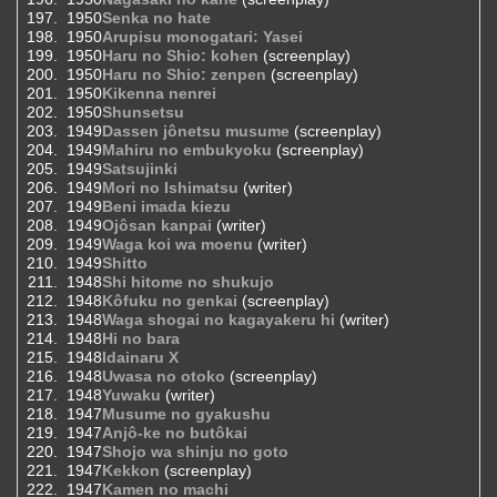
1950
Senka no hate
1950
Arupisu monogatari: Yasei
1950
Haru no Shio: kohen
(screenplay)
1950
Haru no Shio: zenpen
(screenplay)
1950
Kikenna nenrei
1950
Shunsetsu
1949
Dassen jônetsu musume
(screenplay)
1949
Mahiru no embukyoku
(screenplay)
1949
Satsujinki
1949
Mori no Ishimatsu
(writer)
1949
Beni imada kiezu
1949
Ojôsan kanpai
(writer)
1949
Waga koi wa moenu
(writer)
1949
Shitto
1948
Shi hitome no shukujo
1948
Kôfuku no genkai
(screenplay)
1948
Waga shogai no kagayakeru hi
(writer)
1948
Hi no bara
1948
Idainaru X
1948
Uwasa no otoko
(screenplay)
1948
Yuwaku
(writer)
1947
Musume no gyakushu
1947
Anjô-ke no butôkai
1947
Shojo wa shinju no goto
1947
Kekkon
(screenplay)
1947
Kamen no machi