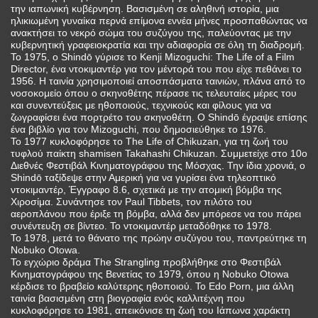
την ιαπωνική κυβέρνηση. Βασισμένη σε αληθινή ιστορία, μια
ηλικιωμένη γυναίκα περνά επίμονα εννέα μήνες προσπαθώντας να
ανακτήσει το νεκρό σώμα του συζύγου της, παλεύοντας με την
κυβερνητική γραφειοκρατία και την αδιαφορία σε όλη τη διαδρομή.
Το 1975, ο Shindō γύρισε το Kenji Mizoguchi: The Life of a Film
Director, ένα ντοκιμαντέρ για τον μέντορά του που είχε πεθάνει το
1956. Η ταινία χρησιμοποιεί αποσπάσματα ταινιών, πλάνα από το
νοσοκομείο όπου ο σκηνοθέτης πέρασε τις τελευταίες μέρες του
και συνεντεύξεις με ηθοποιούς, τεχνικούς και φίλους για να
ζωγραφίσει ένα πορτρέτο του σκηνοθέτη. Ο Shindō έγραψε επίσης
ένα βιβλίο για τον Mizoguchi, που δημοσιεύθηκε το 1976.
Το 1977 κυκλοφόρησε το The Life of Chikuzan, για τη ζωή του
τυφλού παίκτη shamisen Takahashi Chikuzan. Συμμετείχε στο 10ο
Διεθνές Φεστιβάλ Κινηματογράφου της Μόσχας. Την ίδια χρονιά, ο
Shindō ταξίδεψε στην Αμερική για να γυρίσει ένα τηλεοπτικό
ντοκιμαντέρ, Έγγραφο 8.6, σχετικά με την ατομική βόμβα της
Χιροσίμα. Συνάντησε τον Paul Tibbets, τον πιλότο του
αεροπλάνου που έριξε τη βόμβα, αλλά δεν μπόρεσε να του πάρει
συνέντευξη σε βίντεο. Το ντοκιμαντέρ μεταδόθηκε το 1978.
Το 1978, μετά το θάνατο της πρώην συζύγου του, παντρεύτηκε τη
Nobuko Otowa.
Το εγχώριο δράμα The Strangling προβλήθηκε στο Φεστιβάλ
Κινηματογράφου της Βενετίας το 1979, όπου η Nobuko Otowa
κέρδισε το βραβείο καλύτερης ηθοποιού. Το Edo Porn, μια άλλη
ταινία βασισμένη στη βιογραφία ενός καλλιτέχνη που
κυκλοφόρησε το 1981, απεικόνισε τη ζωή του Ιάπωνα χαράκτη