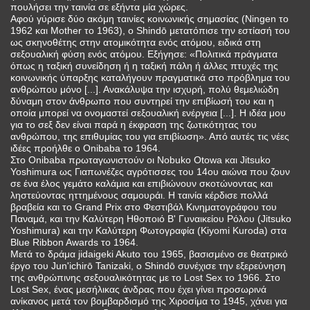
πουλήσει την ταινία σε εξήντα μία χώρες.
Αφού γύρισε δύο ακόμη ταινίες κοινωνικής σημασίας (Ningen το
1962 και Mother το 1963), ο Shindō μετατόπισε την εστίασή του
ως σκηνοθέτης στην ατομικότητα ενός ατόμου, ειδικά στη
σεξουαλική φύση ενός ατόμου. Εξήγησε: «Πολιτικά πράγματα
όπως η ταξική συνείδηση ή η ταξική πάλη ή άλλες πτυχές της
κοινωνικής ύπαρξης καταλήγουν πραγματικά στο πρόβλημα του
ανθρώπου μόνο [...]. Ανακάλυψα την ισχυρή, πολύ θεμελιώδη
δύναμη στον άνθρωπο που συντηρεί την επιβίωσή του και η
οποία μπορεί να ονομαστεί σεξουαλική ενέργεια [...]. Η ιδέα μου
για το σεξ δεν είναι παρά η έκφραση της ζωτικότητας του
ανθρώπου, της επιθυμίας του για επιβίωση». Από αυτές τις νέες
ιδέες προήλθε ο Onibaba το 1964.
Στο Onibaba πρωταγωνιστούν οι Nobuko Otowa και Jitsuko
Yoshimura ως Γιαπωνέζες αγρότισσες του 14ου αιώνα που ζουν
σε ένα έλος γεμάτο καλάμια και επιβιώνουν σκοτώνοντας και
ληστεύοντας ηττημένους σαμουράι. Η ταινία κέρδισε πολλά
βραβεία και το Grand Prix στο Φεστιβάλ Κινηματογράφου του
Παναμά, και την Καλύτερη Ηθοποιό Β' Γυναικείου Ρόλου (Jitsuko
Yoshimura) και την Καλύτερη Φωτογραφία (Kiyomi Kuroda) στα
Blue Ribbon Awards το 1964.
Μετά το δράμα jidaigeki Akuto του 1965, βασισμένο σε θεατρικό
έργο του Jun'ichirō Tanizaki, ο Shindō συνέχισε την εξερεύνηση
της ανθρώπινης σεξουαλικότητας με το Lost Sex το 1966. Στο
Lost Sex, ένας μεσήλικας άνδρας που έχει γίνει προσωρινά
ανίκανος μετά τον βομβαρδισμό της Χιροσίμα το 1945, χάνει για