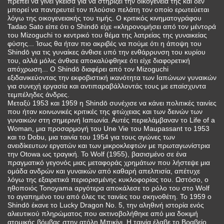
πρέπει να γίνει γκέισα για να στηρίξει την οικογένειά της και δεν
μπορεί να παντρευτεί τον πλούσιο πελάτη τον οποίο ερωτεύεται
λόγω της οικογενειακής του τιμής. Ο κριτικός κινηματογράφου
Tadao Sato είπε ότι ο Shindō είχε «κληρονομήσει από τον μέντορά
του Mizoguchi το κεντρικό του θέμα της λατρείας της γυναικείας
φύσης... Ίσως θα ήταν πιο ακριβές να πούμε ότι η άποψη του
Shindō για τις γυναίκες άνθισε υπό την ενθάρρυνση του κυρίου
του, αλλά μόλις άνθισε αποκαλύφθηκε ότι είχε διαφορετική
απόχρωση... Ο Shindō διαφέρει από τον Mizoguchi
εξιδανικεύοντας την εκφοβιστική ικανότητα των Ιαπώνων γυναικών
για συνεχή εργασία και αντιπαραβάλλοντάς τους με επαίσχυντα
τεμπέληδες άνδρες.
Μεταξύ 1953 και 1959 η Shindō συνέχισε να κάνει πολιτικές ταινίες
που ήταν κοινωνικές κριτικές της φτώχειας και των δεινών των
γυναικών στη σημερινή Ιαπωνία. Αυτές περιελάμβαναν το Life of a
Woman, μια προσαρμογή του Une Vie του Maupassant το 1953
και το Dobu, μια ταινία του 1954 για τους αγώνες των
ανειδίκευτων εργατών και των μικροκλεφτών με πρωταγωνίστρια
την Otowa ως τραγική. Το Wolf (1955), βασισμένο σε ένα
πραγματικό γεγονός μιας μεταφοράς χρημάτων που λήστεψε μια
ομάδα ανδρών και γυναικών από καθαρή απελπισία, απέτυχε
λόγω της εξαιρετικά περιορισμένης κυκλοφορίας του. Ωστόσο, ο
ηθοποιός Tonoyama αργότερα αποκάλεσε το ρόλο του στο Wolf
το αγαπημένο του από όλες τις ταινίες του σκηνοθέτη. Το 1959 ο
Shindō έκανε το Lucky Dragon No. 5, την αληθινή ιστορία ενός
αλιευτικού πληρώματος που ακτινοβολήθηκε από μια δοκιμή
ατομικής βόμβας στην ατόλη Μπικίνι. Η ταινία έλαβε το Βραβείο