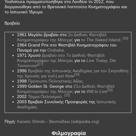
Yoshimura πραγματοποιήθηκε στο Λονδίνο το 2012, που
διοργανώθηκε από το Βρετανικό Ινστιτούτο Κινηματογράφου και
το Ιαπωνικό Ίδρυμα.
Βραβεία
1961 Μεγάλο βραβείο στο
2ο Διεθνές Φεστιβάλ
[33]
Κινηματογράφου της Μόσχας
για
το The Naked Island
.
1964 Grand Prix στο Φεστιβάλ Κινηματογράφου του
Παναμά για την
Onibaba
.
1971 Χρυσό
βραβείο στο 7ο Διεθνές Φεστιβάλ
Κινηματογράφου της Μόσχας
για το
Live Today, Die
[17]
Tomorrow!
1996
Βραβείο της Ιαπωνικής Ακαδημίας για τον Σκηνοθέτη
[34]
της Χρονιάς για το
A Last Note
1998
Πρόσωπο Πολιτιστικής Αξίας
.
1999 Golden St. George στο
21ο Διεθνές Φεστιβάλ
[35]
Κινηματογράφου της Μόσχας
για το
Will to Live
[12]
2002
Τάγμα Πολιτισμού
.
2003 Βραβείο Συνολικής Προσφοράς της
Ιαπωνικής
Ακαδημίας
.
Πηγή:
Kaneto Shindo - Βικιπαίδεια (wikipedia.org)
Φιλμογραφία