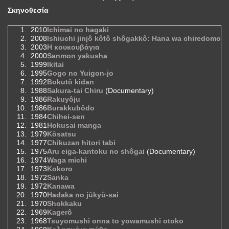
Σκηνοθεσία
2010
Ichimai no hagaki
2008
Ishiuchi jinjô kôtô shôgakkô: Hana wa chiredomo
2003
Η κουκουβάγια
2000
Sanmon yakusha
1999
Ikitai
1995
Gogo no Yuigon-jo
1992
Bokutô kidan
1988
Sakura-tai Chiru
(Documentary)
1986
Rakuyôju
1986
Burakkubôdo
1984
Chihei-sen
1981
Hokusai manga
1979
Kôsatsu
1977
Chikuzan hitori tabi
1975
Aru eiga-kantoku no shôgai
(Documentary)
1974
Waga michi
1973
Kokoro
1972
Sanka
1972
Kanawa
1970
Hadaka no jûkyû-sai
1970
Shokkaku
1969
Kagerô
1968
Tsuyomushi onna to yowamushi otoko