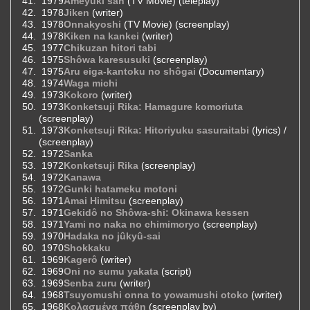
1979
Ameyuki san
(TV Movie) (teleplay)
1978
Jiken
(writer)
1978
Onnakyoshi
(TV Movie) (screenplay)
1978
Kiken na kankei
(writer)
1977
Chikuzan hitori tabi
1975
Shôwa karesusuki
(screenplay)
1975
Aru eiga-kantoku no shôgai
(Documentary)
1974
Waga michi
1973
Kokoro
(writer)
1973
Konketsuji Rika: Hamagure komoriuta
(screenplay)
1973
Konketsuji Rika: Hitoriyuku sasuraitabi
(lyrics) /
(screenplay)
1972
Sanka
1972
Konketsuji Rika
(screenplay)
1972
Kanawa
1972
Gunki hatameku motoni
1971
Amai Himitsu
(screenplay)
1971
Gekidô no Shôwa-shi: Okinawa kessen
1971
Yami no naka no chimimoryo
(screenplay)
1970
Hadaka no jûkyû-sai
1970
Shokkaku
1969
Kagerô
(writer)
1969
Oni no sumu yakata
(script)
1969
Senba zuru
(writer)
1968
Tsuyomushi onna to yowamushi otoko
(writer)
1968
Κολασμένα πάθη
(screenplay by)