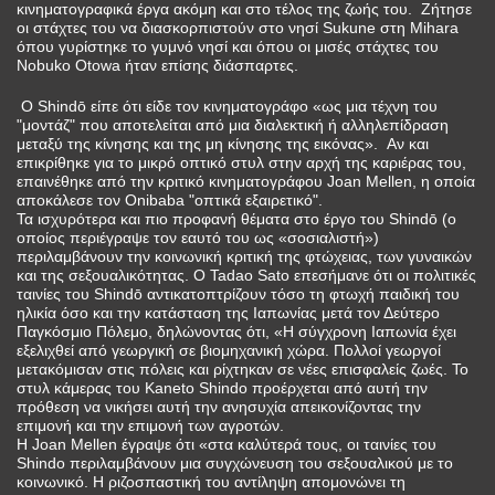
κινηματογραφικά έργα ακόμη και στο τέλος της ζωής του. Ζήτησε
οι στάχτες του να διασκορπιστούν στο νησί Sukune στη Mihara
όπου γυρίστηκε το γυμνό νησί και όπου οι μισές στάχτες του
Nobuko Otowa ήταν επίσης διάσπαρτες.
Ο Shindō είπε ότι είδε τον κινηματογράφο «ως μια τέχνη του
"μοντάζ" που αποτελείται από μια διαλεκτική ή αλληλεπίδραση
μεταξύ της κίνησης και της μη κίνησης της εικόνας». Αν και
επικρίθηκε για το μικρό οπτικό στυλ στην αρχή της καριέρας του,
επαινέθηκε από την κριτικό κινηματογράφου Joan Mellen, η οποία
αποκάλεσε τον Onibaba "οπτικά εξαιρετικό".
Τα ισχυρότερα και πιο προφανή θέματα στο έργο του Shindō (ο
οποίος περιέγραψε τον εαυτό του ως «σοσιαλιστή»)
περιλαμβάνουν την κοινωνική κριτική της φτώχειας, των γυναικών
και της σεξουαλικότητας. Ο Tadao Sato επεσήμανε ότι οι πολιτικές
ταινίες του Shindō αντικατοπτρίζουν τόσο τη φτωχή παιδική του
ηλικία όσο και την κατάσταση της Ιαπωνίας μετά τον Δεύτερο
Παγκόσμιο Πόλεμο, δηλώνοντας ότι, «Η σύγχρονη Ιαπωνία έχει
εξελιχθεί από γεωργική σε βιομηχανική χώρα. Πολλοί γεωργοί
μετακόμισαν στις πόλεις και ρίχτηκαν σε νέες επισφαλείς ζωές. Το
στυλ κάμερας του Kaneto Shindo προέρχεται από αυτή την
πρόθεση να νικήσει αυτή την ανησυχία απεικονίζοντας την
επιμονή και την επιμονή των αγροτών.
Η Joan Mellen έγραψε ότι «στα καλύτερά τους, οι ταινίες του
Shindo περιλαμβάνουν μια συγχώνευση του σεξουαλικού με το
κοινωνικό. Η ριζοσπαστική του αντίληψη απομονώνει τη