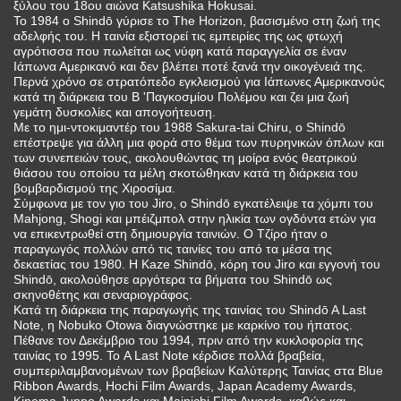
ξύλου του 18ου αιώνα Katsushika Hokusai.
Το 1984 ο Shindō γύρισε το The Horizon, βασισμένο στη ζωή της
αδελφής του. Η ταινία εξιστορεί τις εμπειρίες της ως φτωχή
αγρότισσα που πωλείται ως νύφη κατά παραγγελία σε έναν
Ιάπωνα Αμερικανό και δεν βλέπει ποτέ ξανά την οικογένειά της.
Περνά χρόνο σε στρατόπεδο εγκλεισμού για Ιάπωνες Αμερικανούς
κατά τη διάρκεια του Β 'Παγκοσμίου Πολέμου και ζει μια ζωή
γεμάτη δυσκολίες και απογοήτευση.
Με το ημι-ντοκιμαντέρ του 1988 Sakura-tai Chiru, ο Shindō
επέστρεψε για άλλη μια φορά στο θέμα των πυρηνικών όπλων και
των συνεπειών τους, ακολουθώντας τη μοίρα ενός θεατρικού
θιάσου του οποίου τα μέλη σκοτώθηκαν κατά τη διάρκεια του
βομβαρδισμού της Χιροσίμα.
Σύμφωνα με τον γιο του Jiro, ο Shindō εγκατέλειψε τα χόμπι του
Mahjong, Shogi και μπέιζμπολ στην ηλικία των ογδόντα ετών για
να επικεντρωθεί στη δημιουργία ταινιών. Ο Τζίρο ήταν ο
παραγωγός πολλών από τις ταινίες του από τα μέσα της
δεκαετίας του 1980. Η Kaze Shindō, κόρη του Jiro και εγγονή του
Shindō, ακολούθησε αργότερα τα βήματα του Shindō ως
σκηνοθέτης και σεναριογράφος.
Κατά τη διάρκεια της παραγωγής της ταινίας του Shindō A Last
Note, η Nobuko Otowa διαγνώστηκε με καρκίνο του ήπατος.
Πέθανε τον Δεκέμβριο του 1994, πριν από την κυκλοφορία της
ταινίας το 1995. Το A Last Note κέρδισε πολλά βραβεία,
συμπεριλαμβανομένων των βραβείων Καλύτερης Ταινίας στα Blue
Ribbon Awards, Hochi Film Awards, Japan Academy Awards,
Kinema Junpo Awards και Mainichi Film Awards, καθώς και