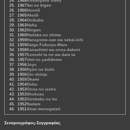
1968
Κολασμένα πάθη
1967
Sei no kigen
1966
Honnô
1965
Akutô
1964
Onibaba
1963
Haha
1962
Ningen
1960
Hadaka no shima
1959
Hanayome-san wa sekai-ichi
1959
Daigo Fukuryu-Maru
1958
Kanashimi wa onna dakeni
1957
Koroshi ta no wa dare ta
1957
Umi no yarôdomo
1956
Joyu
1956
Ryûri no kishi
1956
Gin shinju
1955
Ôkami
1954
Dobu
1953
Onna no issho
1953
Shukuzu
1952
Genbaku no ko
1952
Nadare
1951
Aisai monogatari
Σεναριογράφος-Συγγραφέας