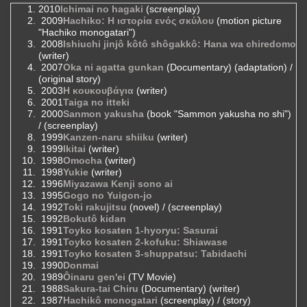
2010
Ichimai no hagaki
(screenplay)
2009
Hachiko: Η ιστορία ενός σκύλου
(motion picture
"Hachiko monogatari")
2008
Ishiuchi jinjô kôtô shôgakkô: Hana wa chiredomo
(writer)
2007
Oka ni agatta gunkan
(Documentary) (adaptation) /
(original story)
2003
Η κουκουβάγια
(writer)
2001
Taiga no itteki
2000
Sanmon yakusha
(book "Sammon yakusha no shi")
/ (screenplay)
1999
Kanzen-naru shiiku
(writer)
1999
Ikitai
(writer)
1998
Omocha
(writer)
1998
Yukie
(writer)
1996
Miyazawa Kenji sono ai
1995
Gogo no Yuigon-jo
1992
Toki rakujitsu
(novel) / (screenplay)
1992
Bokutô kidan
1991
Toyko kosaten 1-hyoryu: Sasurai
1991
Toyko kosaten 2-kofuku: Shiawase
1991
Toyko kosaten 3-shuppatsu: Tabidachi
1990
Donmai
1989
Ôinaru gen'ei
(TV Movie)
1988
Sakura-tai Chiru
(Documentary) (writer)
1987
Hachikô monogatari
(screenplay) / (story)