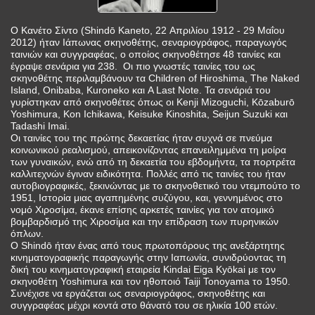
Ο Κανέτο Σίντο (Shindō Kaneto, 22 Απριλίου 1912 - 29 Μαΐου
2012) ήταν Ιάπωνας σκηνοθέτης, σεναριογράφος, παραγωγός
ταινιών και συγγραφέας, ο οποίος σκηνοθέτησε 48 ταινίες και
έγραψε σενάρια για 238. Οι πιο γνωστές ταινίες του ως
σκηνοθέτης περιλαμβάνουν τα Children of Hiroshima, The Naked
Island, Onibaba, Kuroneko και A Last Note. Τα σενάριά του
γυρίστηκαν από σκηνοθέτες όπως οι Kenji Mizoguchi, Kōzaburō
Yoshimura, Kon Ichikawa, Keisuke Kinoshita, Seijun Suzuki και
Tadashi Imai.
Οι ταινίες του της πρώτης δεκαετίας ήταν συχνά σε πνεύμα
κοινωνικού ρεαλισμού, απεικονίζοντας επανειλημμένα τη μοίρα
των γυναικών, ενώ από τη δεκαετία του εβδομήντα, τα πορτρέτα
καλλιτεχνών έγιναν ειδικότητα. Πολλές από τις ταινίες του ήταν
αυτοβιογραφικές, ξεκινώντας με το σκηνοθετικό του ντεμπούτο το
1951, Ιστορία μιας αγαπημένης συζύγου, και, γεννημένος στο
νομό Χιροσίμα, έκανε επίσης αρκετές ταινίες για τον ατομικό
βομβαρδισμό της Χιροσίμα και την επίδραση των πυρηνικών
όπλων.
Ο Shindō ήταν ένας από τους πρωτοπόρους της ανεξάρτητης
κινηματογραφικής παραγωγής στην Ιαπωνία, συνιδρύοντας τη
δική του κινηματογραφική εταιρεία Kindai Eiga Kyōkai με τον
σκηνοθέτη Yoshimura και τον ηθοποιό Taiji Tonoyama το 1950.
Συνέχισε να εργάζεται ως σεναριογράφος, σκηνοθέτης και
συγγραφέας μέχρι κοντά στο θάνατό του σε ηλικία 100 ετών.