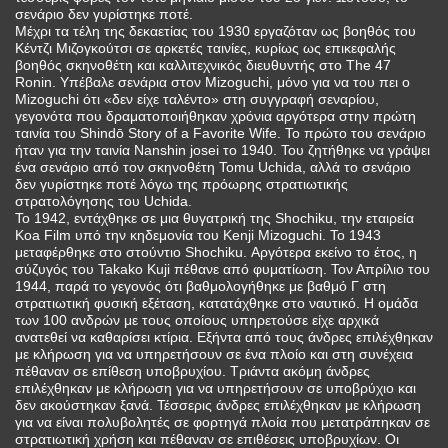
σενάριο δεν γυρίστηκε ποτέ.
Μέχρι τα τέλη της δεκαετίας του 1930 εργαζόταν ως βοηθός του
Κέντζι Μιζογκούτσι σε αρκετές ταινίες, κυρίως ως επικεφαλής
βοηθός σκηνοθέτη και καλλιτεχνικός διευθυντής στο The 47
Ronin. Υπέβαλε σενάρια στον Mizoguchi, μόνο για να του πει ο
Mizoguchi ότι «δεν είχε ταλέντο» στη συγγραφή σεναρίου,
γεγονότα που δραματοποιήθηκαν χρόνια αργότερα στην πρώτη
ταινία του Shindō Story of a Favorite Wife. Το πρώτο του σενάριο
ήταν για την ταινία Nanshin josei το 1940. Του ζητήθηκε να γράψει
ένα σενάριο από τον σκηνοθέτη Tomu Uchida, αλλά το σενάριο
δεν γυρίστηκε ποτέ λόγω της πρόωρης στρατιωτικής
στρατολόγησης του Uchida.
Το 1942, εντάχθηκε σε μια θυγατρική της Shochiku, την εταιρεία
Koa Film υπό την κηδεμονία του Kenji Mizoguchi. Το 1943
μεταφέρθηκε στο στούντιο Shochiku. Αργότερα εκείνο το έτος, η
σύζυγός του Takako Kuji πέθανε από φυματίωση. Τον Απρίλιο του
1944, παρά το γεγονός ότι βαθμολογήθηκε με βαθμό Γ στη
στρατιωτική φυσική εξέταση, κατατάχθηκε στο ναυτικό. Η ομάδα
των 100 ανδρών με τους οποίους υπηρετούσε είχε αρχικά
ανατεθεί να καθαρίσει κτίρια. Εξήντα από τους άνδρες επιλέχθηκαν
με κλήρωση για να υπηρετήσουν σε ένα πλοίο και στη συνέχεια
πέθαναν σε επίθεση υποβρυχίου. Τριάντα ακόμη άνδρες
επιλέχθηκαν με κλήρωση για να υπηρετήσουν σε υποβρύχιο και
δεν ακούστηκαν ξανά. Τέσσερις άνδρες επιλέχθηκαν με κλήρωση
για να είναι πολυβολητές σε φορτηγά πλοία που μετατράπηκαν σε
στρατιωτική χρήση και πέθαναν σε επιθέσεις υποβρυχίων. Οι