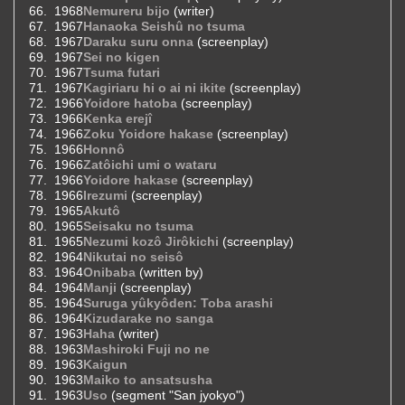
1968
Nemureru bijo
(writer)
1967
Hanaoka Seishû no tsuma
1967
Daraku suru onna
(screenplay)
1967
Sei no kigen
1967
Tsuma futari
1967
Kagiriaru hi o ai ni ikite
(screenplay)
1966
Yoidore hatoba
(screenplay)
1966
Kenka erejî
1966
Zoku Yoidore hakase
(screenplay)
1966
Honnô
1966
Zatôichi umi o wataru
1966
Yoidore hakase
(screenplay)
1966
Irezumi
(screenplay)
1965
Akutô
1965
Seisaku no tsuma
1965
Nezumi kozô Jirôkichi
(screenplay)
1964
Nikutai no seisô
1964
Onibaba
(written by)
1964
Manji
(screenplay)
1964
Suruga yûkyôden: Toba arashi
1964
Kizudarake no sanga
1963
Haha
(writer)
1963
Mashiroki Fuji no ne
1963
Kaigun
1963
Maiko to ansatsusha
1963
Uso
(segment "San jyokyo")