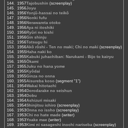
1957
Tajobushin
(screenplay)
1956
Joyu
1956
Yonjû-hassai no teikô
1956
Nonki fufu
1956
Nerawareta otoko
1956
Aya ni itoshiki
1956
Ryûri no kishi
1956
Gin shinju
1956
Totsugu hi
1956
Akô rôshi - Ten no maki; Chi no maki
(screenplay)
1955
Haha naki ko
1955
Kabuki juhachiban: Narukami - Bijo to kairyu
1955
Ôkami
1955
Juku no hana yome
1955
Kyôdai
1955
Ginza no onna
1955
Aisureba koso
(segment "1")
1954
Wakai hitotachi
1954
Dorodarake no seishun
1954
Dobu
1954
Ashizuri misaki
1954
Shinjitsu ichiro
(screenplay)
1953
Onna no issho
(screenplay)
1953
Chi no hate made
(writer)
1953
Yoake mae
(writer)
1953
Kimi ni sasageshi inochi nariseba
(screenplay)