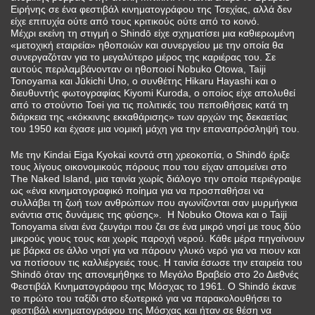
Ειρήνης σε ένα φεστιβάλ κινηματογράφου της Τσεχίας, αλλά δεν
είχε επιτυχία ούτε από τους κριτικούς ούτε από το κοινό.
Μέχρι εκείνη τη στιγμή ο Shindō είχε σχηματίσει μια καθιερωμένη
«μετοχική εταιρεία» ηθοποιών και συνεργείου με την οποία θα
συνεργαζόταν για το μεγαλύτερο μέρος της καριέρας του. Σε
αυτούς περιλαμβάνονταν οι ηθοποιοί Nobuko Otowa, Taiji
Tonoyama και Jūkichi Uno, ο συνθέτης Hikaru Hayashi και ο
διευθυντής φωτογραφίας Kiyomi Kuroda, ο οποίος είχε απολυθεί
από το στούντιο Toei για τις πολιτικές του πεποιθήσεις κατά τη
διάρκεια της «κόκκινης εκκαθάρισης» των αρχών της δεκαετίας
του 1950 και έχασε μια νομική μάχη για την επαναπρόσληψή του.
Με την Kindai Eiga Kyokai κοντά στη χρεοκοπία, ο Shindō έριξε
τους λίγους οικονομικούς πόρους που του είχαν απομείνει στο
The Naked Island, μια ταινία χωρίς διάλογο την οποία περιέγραψε
ως «ένα κινηματογραφικό ποίημα για να προσπαθήσει να
συλλάβει τη ζωή των ανθρώπων που αγωνίζονται σαν μυρμήγκια
ενάντια στις δυνάμεις της φύσης». Η Nobuko Otowa και ο Taiji
Tonoyama είναι ένα ζευγάρι που ζει σε ένα μικρό νησί με τους δύο
μικρούς γιους τους και χωρίς παροχή νερού. Κάθε μέρα πηγαίνουν
με βάρκα σε άλλο νησί για να πάρουν γλυκό νερό για να πιουν και
να ποτίσουν τις καλλιέργειές τους. Η ταινία έσωσε την εταιρεία του
Shindō όταν της απονεμήθηκε το Μεγάλο Βραβείο στο 2ο Διεθνές
Φεστιβάλ Κινηματογράφου της Μόσχας το 1961. Ο Shindō έκανε
το πρώτο του ταξίδι στο εξωτερικό για να παρακολουθήσει το
φεστιβάλ κινηματογράφου της Μόσχας και ήταν σε θέση να