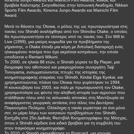
βραβεία Καλύτερης Σκηνοθεσίας στην Ιαπωνική Ακαδημία, Nikkan
Sports Film Awards, Kinema Junpo Awards και Mainichi Film
Award.
Μετά το θάνατο της Otowa, ο ρόλος της ως πρωταγωνίστρια στις
ταινίες του Shindō αναλήφθηκε από τον Shinobu Otake, ο οποίος
θα πρωταγωνιστήσει σε τέσσερις από τις ταινίες του. Στο Will to
Live (1999), μια μαύρη κωμωδία για τα προβλήματα της
γήρανσης, ο Otake έπαιξε μια κόρη με διπολική διαταραχή ενός
ηλικιωμένου πατέρα που έχει ακράτεια κοπράνων, την οποία
υποδύεται ο Rentarō Mikuni.
Το 2000, σε ηλικία 88 ετών, ο Shindō γύρισε το By Player, μια
βιογραφία του ηθοποιού και μακροχρόνιου συνεργάτη Taiji
Tonoyama, ενσωματώνοντας πτυχές της ιστορίας της
κινηματογραφικής εταιρείας του Shindō, Kindai Eiga Kyokai, και
χρησιμοποιώντας πλάνα του Otowa που γυρίστηκαν το 1994.
Η κουκουβάγια του 2003, και πάλι με πρωταγωνιστή τον Otake,
χρησιμοποίησε ως φόντο την αληθινή ιστορία των αγροτών που
στάλθηκαν πίσω από τις ιαπωνικές αποικίες στη Μαντζουρία σε
ανεφάρμοστες γεωργικές εκτάσεις στο τέλος του Δευτέρου
Παγκοσμίου Πολέμου. Ολόκληρη η ταινία γυρίστηκε σε ένα μόνο
σετ, εν μέρει λόγω των κινητικών προβλημάτων του Shindō.
Εισήχθη στο 25ο Διεθνές Φεστιβάλ Κινηματογράφου της Μόσχας,
όπου ο Shindō κέρδισε ένα ειδικό βραβείο για τη συμβολή του
στον παγκόσμιο κινηματογράφο.
Το 2010, ο Shindō σκηνοθέτησε το Postcard, μια ιστορία