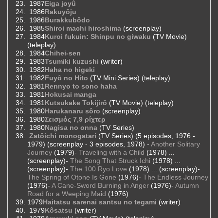
1987
Eiga joyû
1986
Rakuyôju
1986
Burakkubôdo
1985
Shiroi machi hiroshima
(screenplay)
1984
Kuroi fukuin: Shinpu no giwaku
(TV Movie)
(teleplay)
1984
Chihei-sen
1983
Tsumiki kuzushi
(writer)
1982
Haha no higeki
1982
Fuyô no Hito
(TV Mini Series) (teleplay)
1981
Rennyo to sono haha
1981
Hokusai manga
1981
Kutsukake Tokijirô
(TV Movie) (teleplay)
1980
Harukanaru sôro
(screenplay)
1980
Σεισμός 7,9 ρίχτερ
1980
Nagisa no onna
(TV Series)
Zatôichi monogatari
(TV Series) (5 episodes, 1976 -
1979) (screenplay - 3 episodes, 1978) -
Another Solitary
Journey
(1979)-
Traveling with a Child
(1978) ...
(screenplay)-
The Song That Struck Ichi
(1978) ...
(screenplay)-
The 100 Ryo Love
(1978) ... (screenplay)-
The Spring of Otone Is Gone
(1976)-
The Endless Journey
(1976)-
A Cane-Sword Burning in Anger
(1976)-
Autumn
Road for a Weeping Maid
(1976)
1979
Haitatsu sarenai santsu no tegami
(writer)
1979
Kôsatsu
(writer)