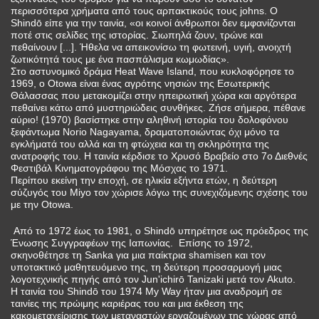
περισσότερα χρήματα από τους αρπακτικούς τους johns. Ο
Shindō είπε για την ταινία, «οι κοινοί άνθρωποι δεν εμφανίζονται
ποτέ στις σελίδες της ιστορίας. Σιωπηλά ζουν, τρώνε και
πεθαίνουν [...]. Ήθελα να απεικονίσω τη φωτεινή, υγιή, ανοιχτή
ζωτικότητά τους με ένα πασπάλισμα κωμωδίας».
Στο αστυνομικό δράμα Heat Wave Island, που κυκλοφόρησε το
1969, ο Otowa είναι ένας αγρότης νησιών της Εσωτερικής
Θάλασσας που μετακομίζει στην ηπειρωτική χώρα και αργότερα
πεθαίνει κάτω από μυστηριώδεις συνθήκες. Ζήσε σήμερα, πέθανε
αύριο! (1970) βασίστηκε στην αληθινή ιστορία του δολοφόνου
ξεφάντωμα Norio Nagayama, δραματοποιώντας όχι μόνο τα
εγκλήματά του αλλά και τη φτώχεια και τη σκληρότητα της
ανατροφής του. Η ταινία κέρδισε το Χρυσό Βραβείο στο 7ο Διεθνές
Φεστιβάλ Κινηματογράφου της Μόσχας το 1971.
Περίπου εκείνη την εποχή, σε ηλικία εξήντα ετών, η δεύτερη
σύζυγός του Miyo τον χώρισε λόγω της συνεχιζόμενης σχέσης του
με την Otowa.
Από το 1972 έως το 1981, ο Shindō υπηρέτησε ως πρόεδρος της
Ένωσης Συγγραφέων της Ιαπωνίας. Επίσης το 1972,
σκηνοθέτησε τη Sanka για μια παίκτρια shamisen και τον
υποτακτικό μαθητευόμενο της, τη δεύτερη προσαρμογή μιας
λογοτεχνικής πηγής από τον Jun'ichirō Tanizaki μετά τον Akuto.
Η ταινία του Shindō του 1974 My Way ήταν μια αναδρομή σε
ταινίες της πρώιμης καριέρας του και μια έκθεση της
κακομεταχείρισης των μεταναστών εργαζομένων της χώρας από