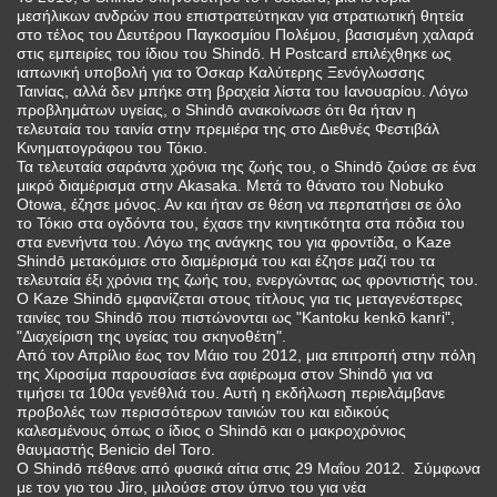
μεσήλικων ανδρών που επιστρατεύτηκαν για στρατιωτική θητεία
στο τέλος του Δευτέρου Παγκοσμίου Πολέμου, βασισμένη χαλαρά
στις εμπειρίες του ίδιου του Shindō. Η Postcard επιλέχθηκε ως
ιαπωνική υποβολή για το Όσκαρ Καλύτερης Ξενόγλωσσης
Ταινίας, αλλά δεν μπήκε στη βραχεία λίστα του Ιανουαρίου. Λόγω
προβλημάτων υγείας, ο Shindō ανακοίνωσε ότι θα ήταν η
τελευταία του ταινία στην πρεμιέρα της στο Διεθνές Φεστιβάλ
Κινηματογράφου του Τόκιο.
Τα τελευταία σαράντα χρόνια της ζωής του, ο Shindō ζούσε σε ένα
μικρό διαμέρισμα στην Akasaka. Μετά το θάνατο του Nobuko
Otowa, έζησε μόνος. Αν και ήταν σε θέση να περπατήσει σε όλο
το Τόκιο στα ογδόντα του, έχασε την κινητικότητα στα πόδια του
στα ενενήντα του. Λόγω της ανάγκης του για φροντίδα, ο Kaze
Shindō μετακόμισε στο διαμέρισμά του και έζησε μαζί του τα
τελευταία έξι χρόνια της ζωής του, ενεργώντας ως φροντιστής του.
Ο Kaze Shindō εμφανίζεται στους τίτλους για τις μεταγενέστερες
ταινίες του Shindō που πιστώνονται ως "Kantoku kenkō kanri",
"Διαχείριση της υγείας του σκηνοθέτη".
Από τον Απρίλιο έως τον Μάιο του 2012, μια επιτροπή στην πόλη
της Χιροσίμα παρουσίασε ένα αφιέρωμα στον Shindō για να
τιμήσει τα 100α γενέθλιά του. Αυτή η εκδήλωση περιελάμβανε
προβολές των περισσότερων ταινιών του και ειδικούς
καλεσμένους όπως ο ίδιος ο Shindō και ο μακροχρόνιος
θαυμαστής Benicio del Toro.
Ο Shindō πέθανε από φυσικά αίτια στις 29 Μαΐου 2012. Σύμφωνα
με τον γιο του Jiro, μιλούσε στον ύπνο του για νέα