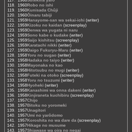
1960
Robo no ishi
1960
Kunisada Chûji
1960
Ôinaru tabiji
1959
Hanayome-san wa sekai-ichi
(writer)
1959
Kizoku no kaidan
(screenplay)
1959
Denwa wa yugata ni naru
1959
Sono kabe o kudake
(writer)
1959
Saijo kishitsu
(screenplay)
1959
Karatachi nikki
(writer)
1959
Daigo Fukuryu-Maru
(writer)
1958
Yoru no sugao
(writer)
1958
Hadaka no taiyo
(writer)
1958
Mayonaka no kao
1958
Hitotsubu no mugi
(writer)
1958
Futeki na otoko
(screenplay)
1958
Yoru no tsuzumi
(writer)
1958
Hyoheki
(writer)
1958
Kanashimi wa onna dakeni
(writer)
1958
Kinjiraneta kuchibiru
(screenplay)
1957
Chijo
1957
Bitoku no yoromeki
1957
Unagitori
1957
Umi no yarôdomo
1957
Koroshita no wa dare da
(screenplay)
1957
Hikage no musume
1957
Shiawase wa oira no negai