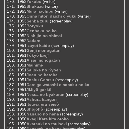
1953
Yokubo
(writer)
1953
Shukuzu
(writer)
1953
Mura hachibu
(writer)
1953
Onna hitori daichi o yuku
(writer)
1953
Senba zuru
(screenplay)
1952
Boryoku
1952
Genbaku no ko
1952
Nishijin no shimai
1952
Nadare
1951
Izayoi kaido
(screenplay)
1951
Genji monogatari
1951
Tôkyô Erejî
1951
Aisai monogatari
1951
Maihime
1951
Saijoke no Kyoen
1951
Joen no hatoba
1951
Joshu Garasu
(screenplay)
1951
Dare ga watashi o sabaku no ka
1951/II
Jiyû gakkô
1951
Nessa no byakuran
(screenplay)
1951
Ashura hangan
1951
Itsuwareru seisô
1950
Shojohô
(screenplay)
1950
Nanairo no hana
(screenplay)
1950
Akagi Kara kita otoko
1950
Akatsuki no tsuiseki
(screenplay)
1950
Nagasaki no kane
(screenplay)