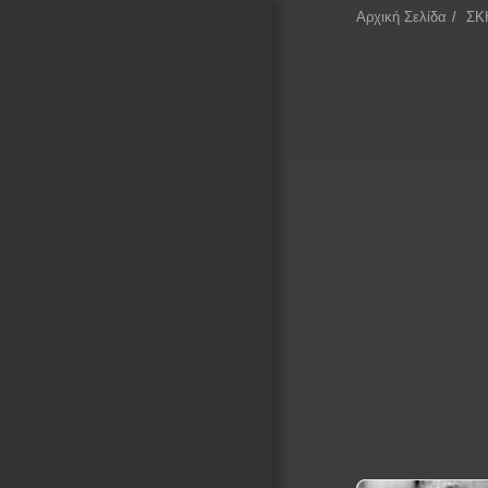
Αρχική Σελίδα
ΣΚ
ΕΠΕΚΕΙΝΑ
Αρχική Σελίδα
ΚΙΝΗΜΑΤΟΓΡΑΦΙΚΑ
ΤΕΤΡΑΔΙΑ
ΚΙΝΗΜΑΤΟΓΡΑΦΙΚΕΣ
ΣΥΛΛΟΓΕΣ
ΛΕΞΙΚΟ ΣΚΗΝΟΘΕΤΩΝ
ΚΙΝΗΜΑΤΟΓΡΑΦΟΥ
ΚΑΤΑΓΡΑΦΗ ΣΚΗΝΟΘΕΤΩΝ
ΜΕ ΒΑΣΗ ΤΙΣ
ΚΙΝΗΜΑΤΟΓΡΑΦΙΚΕΣ
ΠΕΡΙΟΔΟΥΣ ΚΑΙ ΚΙΝΗΜΑΤΑ
ΚΕΙΜΕΝΑ ΓΙΑ ΤΟΝ
ΚΙΝΗΜΑΤΟΓΡΑΦΟ
ΕΚΘΕΣΗ ΦΩΤΟΓΡΑΦΙΑΣ
ΕΠΙΚΟΙΝΩΝΙΑ