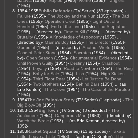
Batavia
(1956)-
Naples
(1955)-
Rome
(1955)-
Tangiers
(1954)
1954-1955
Public Defender
(TV Series) (33 episodes) -
Failure
(1955)-
The Jockey and the Nun
(1955)-
The Bad
Ones
(1955)-
Operation Cleat
(1955)-
Eight Out of a
Hundred
(1955)-
End of the Line
(1955)-
The Stepfather
(1955) ... (directed by)-
Time to Kill
(1955) ... (directed by)-
Brutality
(1955)-
A Knowledge of Astronomy
(1955) ...
(directed by)-
Mama's Boy
(1955)-
The Director
(1955)-
Gunpoint
(1955) ... (directed by)-
Another World
(1955)-
Case of Peter Stone
(1954)-
Socrates
(1954) ... (directed
by)-
Open Season
(1954)-
Circumstantial Evidence
(1954)-
Until Proven Guilty
(1954)-
Destiny
(1954)-
Crashout
(1954)-
Loyalty
(1954)-
Road to Nowhere
(1954)-
The Ring
(1954)-
Baby for Sale
(1954)-
Lisa
(1954)-
High Stakes
(1954)-
Third Floor Rear
(1954)-
Let Justice Be Done
(1954)-
Two Brothers
(1954)-
Behind Bars
(1954) ... (as
Erle Kenton)-
The Clown
(1954)-
The Case of the Parolee
(1954)
1954
The Joe Palooka Story
(TV Series) (1 episode) -
The
Big Blow-Off
(1954)
1953-1954
Big Town
(TV Series) (3 episodes) -
The
Auctioneer
(1954)-
Dangerous Man
(1953) ... (directed by)-
Watch the Birdie
(1953) ... (as Erle Kenton, directed by)
1952-
1953
Racket Squad
(TV Series) (13 episodes) -
Take a
Little, Leave a Little
(1953) ... (as Earl C. Kenton)-
The