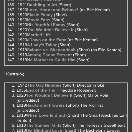
1921
Dabbling in Art
(Short)
1920
Love, Honor and Behave!
(as Erle Kenton)
1920
Fickle Fancy
(Short)
1920
Movie Fans
(Short)
1920
His Youthful Fancy
(Short)
1920
You Wouldn't Believe It
(Short)
1920
Married Life
1920/I
Down on the Farm
(as Erle Kenton)
1919
A Lady's Tailor
(Short)
1919
Salome vs. Shenandoah
(Short) (as Erle Kenton)
1919
Among Those Present
(Short)
1919
No Mother to Guide Him
(Short)
Ηθοποιός
1942
The Gay Nineties
(Short) Director in Skit
1936
End of the Trail
Theodore Roosevelt
1920
You Wouldn't Believe It
(Short) Minor Role
(uncredited)
1919
Hearts and Flowers
(Short) The Violinist
(uncredited)
1919
When Love Is Blind
(Short) The Smart Aleck (as Earl
Kenton)
1918
The Summer Girls
(Short) The Heiress's Sweetheart
1918
Her Blighted Love
(Short) The Bachelor's Lawyer