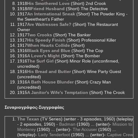
1918
His Smothered Love
(Short) 2nd Crook
1918/II
Friend Husband
(Short) The Detective
1917
An International Sneak
(Short) The Powder King -
the Sweetheart's Father
1917
Are Waitresses Safe?
(Short) The Restaurant
Owner
1917
Two Crooks
(Short) The Banker
1917
His Speedy Finish
(Short) Professional Killer
1917
When Hearts Collide
(Short)
1916
Black Eyes and Blue
(Short) The Cop
1916
A Lover's Might
(Short) The Bomber
1916
The Surf Girl
(Short) Minor Role (unconfirmed,
uncredited)
1916
His Bread and Butter
(Short) Wine Party Guest
(uncredited)
1916
A Bath House Blunder
(Short) Crazy Man
(uncredited)
1915
A Janitor's Wife's Temptation
(Short) The Crook
Σεναριογράφος-Συγγραφέας
The Texan
(TV Series) (writer - 3 episodes, 1960) (teleplay
- 2 episodes, 1960) -
Badman
(1960) ... (writer)-
Mission to
Monterey
(1960) ... (writer)-
The Accuser
(1960) ...
(teleplay)-
Lady Tenderfoot
(1960) ... (writer)-
Captive Crew