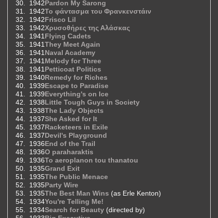
1942
Pardon My Sarong
1942
Το φάντασμα του Φρανκενστάιν
1942
Frisco Lil
1942
Χρυσοθήρες της Αλάσκας
1941
Flying Cadets
1941
They Meet Again
1941
Naval Academy
1941
Melody for Three
1941
Petticoat Politics
1940
Remedy for Riches
1939
Escape to Paradise
1939
Everything's on Ice
1938
Little Tough Guys in Society
1938
The Lady Objects
1937
She Asked for It
1937
Racketeers in Exile
1937
Devil's Playground
1936
End of the Trail
1936
O paraharaktis
1936
To aeroplanon tou thanatou
1935
Grand Exit
1935
The Public Menace
1935
Party Wire
1935
The Best Man Wins
(as Erle Kenton)
1934
You're Telling Me!
1934
Search for Beauty
(directed by)
1933
Big Executive