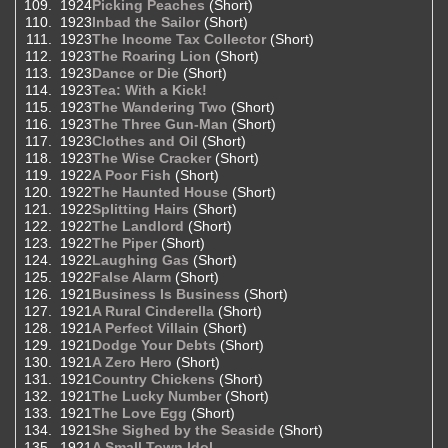
1924
Picking Peaches
(Short)
1923
Inbad the Sailor
(Short)
1923
The Income Tax Collector
(Short)
1923
The Roaring Lion
(Short)
1923
Dance or Die
(Short)
1923
Tea: With a Kick!
1923
The Wandering Two
(Short)
1923
The Three Gun-Man
(Short)
1923
Clothes and Oil
(Short)
1923
The Wise Cracker
(Short)
1922
A Poor Fish
(Short)
1922
The Haunted House
(Short)
1922
Splitting Hairs
(Short)
1922
The Landlord
(Short)
1922
The Piper
(Short)
1922
Laughing Gas
(Short)
1922
False Alarm
(Short)
1921
Business Is Business
(Short)
1921
A Rural Cinderella
(Short)
1921
A Perfect Villain
(Short)
1921
Dodge Your Debts
(Short)
1921
A Zero Hero
(Short)
1921
Country Chickens
(Short)
1921
The Lucky Number
(Short)
1921
The Love Egg
(Short)
1921
She Sighed by the Seaside
(Short)
1921
A Small Town Idol