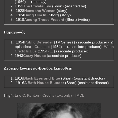
(1960) ... (teleplay)
1951
The Private Eye
(Short) (adapted by)
1928
Name the Woman
(story)
1924
Bring Him In
(Short) (story)
1919
Among Those Present
(Short) (writer)
Παραγωγός
1954
Public Defender
(TV Series) (associate producer - 2
episodes) -
Crashout
(1954) ... (associate producer)-
When
Credit Is Due
(1954) ... (associate producer)
1943
Crazy House
(associate producer)
Δεύτερο Συνεργείο-Βοηθός Σκηνοθέτη
1916
Black Eyes and Blue
(Short) (assistant director)
1916
A Bath House Blunder
(Short) (assistant director)
Πηγή:
Erle C. Kenton - Credits (text only) - IMDb