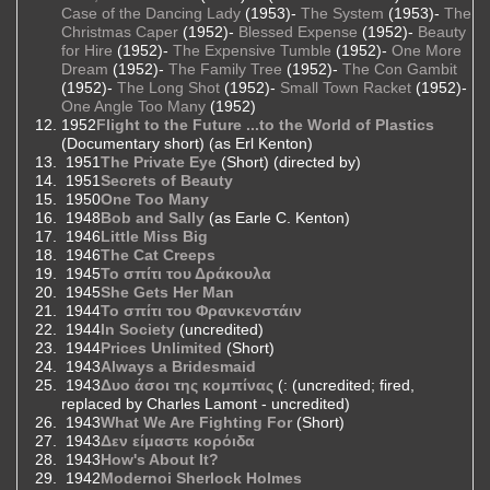
Case of the Dancing Lady
(1953)-
The System
(1953)-
The
Christmas Caper
(1952)-
Blessed Expense
(1952)-
Beauty
for Hire
(1952)-
The Expensive Tumble
(1952)-
One More
Dream
(1952)-
The Family Tree
(1952)-
The Con Gambit
(1952)-
The Long Shot
(1952)-
Small Town Racket
(1952)-
One Angle Too Many
(1952)
1952
Flight to the Future ...to the World of Plastics
(Documentary short) (as Erl Kenton)
1951
The Private Eye
(Short) (directed by)
1951
Secrets of Beauty
1950
One Too Many
1948
Bob and Sally
(as Earle C. Kenton)
1946
Little Miss Big
1946
The Cat Creeps
1945
Το σπίτι του Δράκουλα
1945
She Gets Her Man
1944
Το σπίτι του Φρανκενστάιν
1944
In Society
(uncredited)
1944
Prices Unlimited
(Short)
1943
Always a Bridesmaid
1943
Δυο άσοι της κομπίνας
(: (uncredited; fired,
replaced by Charles Lamont - uncredited)
1943
What We Are Fighting For
(Short)
1943
Δεν είμαστε κορόιδα
1943
How's About It?
1942
Modernoi Sherlock Holmes