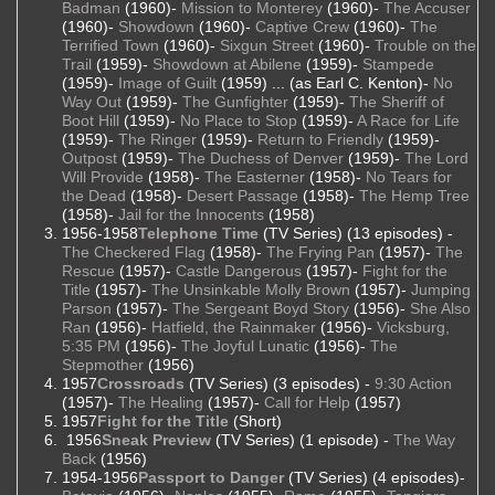
Badman
(1960)-
Mission to Monterey
(1960)-
The Accuser
(1960)-
Showdown
(1960)-
Captive Crew
(1960)-
The
Terrified Town
(1960)-
Sixgun Street
(1960)-
Trouble on the
Trail
(1959)-
Showdown at Abilene
(1959)-
Stampede
(1959)-
Image of Guilt
(1959) ... (as Earl C. Kenton)-
No
Way Out
(1959)-
The Gunfighter
(1959)-
The Sheriff of
Boot Hill
(1959)-
No Place to Stop
(1959)-
A Race for Life
(1959)-
The Ringer
(1959)-
Return to Friendly
(1959)-
Outpost
(1959)-
The Duchess of Denver
(1959)-
The Lord
Will Provide
(1958)-
The Easterner
(1958)-
No Tears for
the Dead
(1958)-
Desert Passage
(1958)-
The Hemp Tree
(1958)-
Jail for the Innocents
(1958)
1956-1958
Telephone Time
(TV Series) (13 episodes) -
The Checkered Flag
(1958)-
The Frying Pan
(1957)-
The
Rescue
(1957)-
Castle Dangerous
(1957)-
Fight for the
Title
(1957)-
The Unsinkable Molly Brown
(1957)-
Jumping
Parson
(1957)-
The Sergeant Boyd Story
(1956)-
She Also
Ran
(1956)-
Hatfield, the Rainmaker
(1956)-
Vicksburg,
5:35 PM
(1956)-
The Joyful Lunatic
(1956)-
The
Stepmother
(1956)
1957
Crossroads
(TV Series) (3 episodes) -
9:30 Action
(1957)-
The Healing
(1957)-
Call for Help
(1957)
1957
Fight for the Title
(Short)
1956
Sneak Preview
(TV Series) (1 episode) -
The Way
Back
(1956)
1954-1956
Passport to Danger
(TV Series) (4 episodes)-