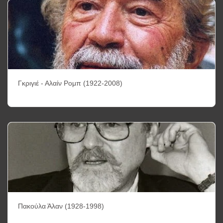
Γκριγιέ - Αλαίν Ρομπ (1922-2008)
Πακούλα Άλαν (1928-1998)