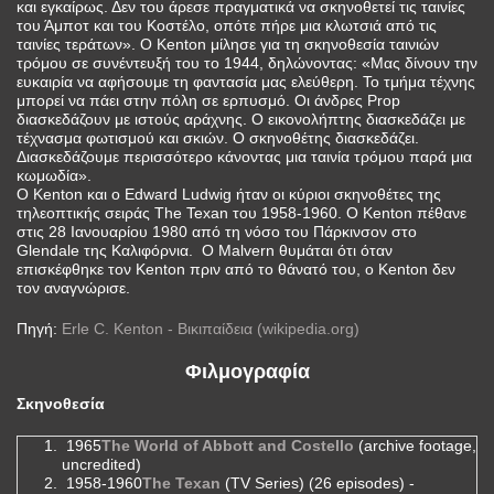
και εγκαίρως. Δεν του άρεσε πραγματικά να σκηνοθετεί τις ταινίες
του Άμποτ και του Κοστέλο, οπότε πήρε μια κλωτσιά από τις
ταινίες τεράτων». Ο Kenton μίλησε για τη σκηνοθεσία ταινιών
τρόμου σε συνέντευξή του το 1944, δηλώνοντας: «Μας δίνουν την
ευκαιρία να αφήσουμε τη φαντασία μας ελεύθερη. Το τμήμα τέχνης
μπορεί να πάει στην πόλη σε ερπυσμό. Οι άνδρες Prop
διασκεδάζουν με ιστούς αράχνης. Ο εικονολήπτης διασκεδάζει με
τέχνασμα φωτισμού και σκιών. Ο σκηνοθέτης διασκεδάζει.
Διασκεδάζουμε περισσότερο κάνοντας μια ταινία τρόμου παρά μια
κωμωδία».
Ο Kenton και ο Edward Ludwig ήταν οι κύριοι σκηνοθέτες της
τηλεοπτικής σειράς The Texan του 1958-1960. Ο Kenton πέθανε
στις 28 Ιανουαρίου 1980 από τη νόσο του Πάρκινσον στο
Glendale της Καλιφόρνια. Ο Malvern θυμάται ότι όταν
επισκέφθηκε τον Kenton πριν από το θάνατό του, ο Kenton δεν
τον αναγνώρισε.
Πηγή:
Erle C. Kenton - Βικιπαίδεια (wikipedia.org)
Φιλμογραφία
Σκηνοθεσία
1965
The World of Abbott and Costello
(archive footage,
uncredited)
1958-1960
The Texan
(TV Series) (26 episodes) -