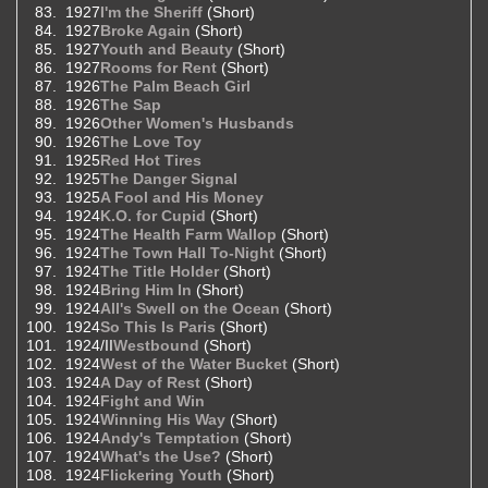
1927
I'm the Sheriff
(Short)
1927
Broke Again
(Short)
1927
Youth and Beauty
(Short)
1927
Rooms for Rent
(Short)
1926
The Palm Beach Girl
1926
The Sap
1926
Other Women's Husbands
1926
The Love Toy
1925
Red Hot Tires
1925
The Danger Signal
1925
A Fool and His Money
1924
K.O. for Cupid
(Short)
1924
The Health Farm Wallop
(Short)
1924
The Town Hall To-Night
(Short)
1924
The Title Holder
(Short)
1924
Bring Him In
(Short)
1924
All's Swell on the Ocean
(Short)
1924
So This Is Paris
(Short)
1924/II
Westbound
(Short)
1924
West of the Water Bucket
(Short)
1924
A Day of Rest
(Short)
1924
Fight and Win
1924
Winning His Way
(Short)
1924
Andy's Temptation
(Short)
1924
What's the Use?
(Short)
1924
Flickering Youth
(Short)