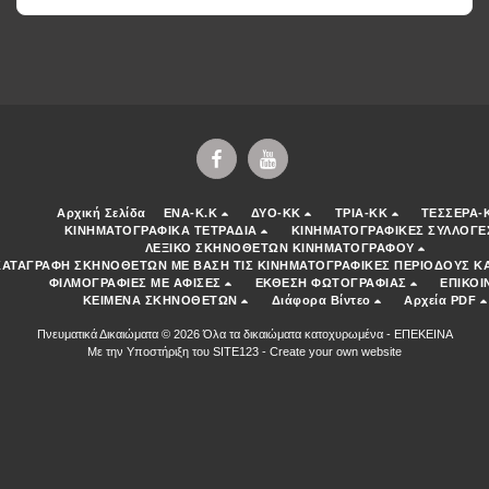
Αρχική Σελίδα
ENA-K.K
ΔΥΟ-ΚΚ
ΤΡΙΑ-ΚΚ
ΤΕΣΣΕΡΑ-
ΚΙΝΗΜΑΤΟΓΡΑΦΙΚΑ ΤΕΤΡΑΔΙΑ
ΚΙΝΗΜΑΤΟΓΡΑΦΙΚΕΣ ΣΥΛΛΟΓΕ
ΛΕΞΙΚΟ ΣΚΗΝΟΘΕΤΩΝ ΚΙΝΗΜΑΤΟΓΡΑΦΟΥ
ΚΑΤΑΓΡΑΦΗ ΣΚΗΝΟΘΕΤΩΝ ΜΕ ΒΑΣΗ ΤΙΣ ΚΙΝΗΜΑΤΟΓΡΑΦΙΚΕΣ ΠΕΡΙΟΔΟΥΣ ΚΑ
ΦΙΛΜΟΓΡΑΦΙΕΣ ΜΕ ΑΦΙΣΕΣ
ΕΚΘΕΣΗ ΦΩΤΟΓΡΑΦΙΑΣ
ΕΠΙΚΟΙ
ΚΕΙΜΕΝΑ ΣΚΗΝΟΘΕΤΩΝ
Διάφορα Βίντεο
Αρχεία PDF
Πνευματικά Δικαιώματα © 2026 Όλα τα δικαιώματα κατοχυρωμένα -
ΕΠΕΚΕΙΝΑ
Με την Υποστήριξη του
SITE123
-
Create your own website