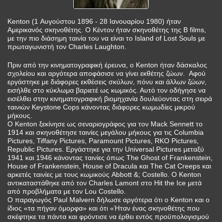
Kenton (1 Αυγούστου 1896 - 28 Ιανουαρίου 1980) ήταν
Αμερικανός σκηνοθέτης. Ο Κέντον ήταν σκηνοθέτης της B films,
με την πιο διάσημη ταινία του να είναι το Island of Lost Souls με
πρωταγωνιστή τον Charles Laughton.
Πριν από την κινηματογραφική έρευνα, ο Kenton ήταν δάσκαλος
σχολείου και αργότερα αποφάσισε να γίνει εκθέτης ζώων. Αφού
εργάστηκε με διάφορες εκθέσεις σκύλων, πόνυ και άλλων ζώων,
εισήλθε στο κύκλωμα βαριετέ ως κωμικός. Αυτό τον οδήγησε να
εισέλθει στην κινηματογραφική βιομηχανία δουλεύοντας στη σειρά
ταινιών Keystone Cops κάνοντας διάφορες κωμωδίες μικρού
μήκους.
Ο Kenton ξεκίνησε ως σεναριογράφος για τον Mack Sennett το
1914 και σκηνοθέτησε ταινίες μεγάλου μήκους για τις Columbia
Pictures, Tiffany Pictures, Paramount Pictures, RKO Pictures,
Republic Pictures. Εργάστηκε για την Universal Pictures μεταξύ
1941 και 1946 κάνοντας ταινίες όπως The Ghost of Frankenstein,
House of Frankenstein, House of Dracula και The Cat Creeps και
αρκετές ταινίες με τους κωμικούς Abbott &; Costello. Ο Kenton
αντικαταστάθηκε από τον Charles Lamont στο Hit the Ice μετά
από προβλήματα με τον Lou Costello.
Ο παραγωγός Paul Malvern δήλωσε αργότερα ότι ο Kenton και ο
ίδιος «τα πήγαν όμορφα» και ότι «Ήταν ένας σκηνοθέτης που
σκέφτηκε τα πάντα και φρόντισε να έρθει εντός προϋπολογισμού