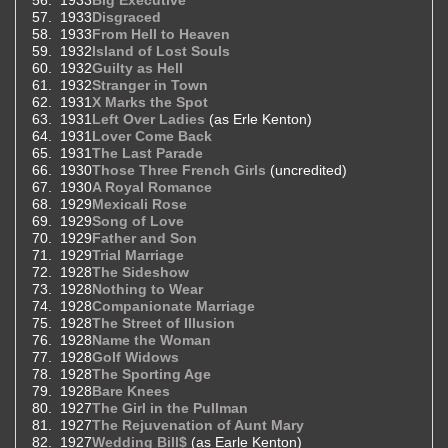
1933
Disgraced
1933
From Hell to Heaven
1932
Island of Lost Souls
1932
Guilty as Hell
1932
Stranger in Town
1931
X Marks the Spot
1931
Left Over Ladies
(as Erle Kenton)
1931
Lover Come Back
1931
The Last Parade
1930
Those Three French Girls
(uncredited)
1930
A Royal Romance
1929
Mexicali Rose
1929
Song of Love
1929
Father and Son
1929
Trial Marriage
1928
The Sideshow
1928
Nothing to Wear
1928
Companionate Marriage
1928
The Street of Illusion
1928
Name the Woman
1928
Golf Widows
1928
The Sporting Age
1928
Bare Knees
1927
The Girl in the Pullman
1927
The Rejuvenation of Aunt Mary
1927
Wedding Bill$
(as Earle Kenton)