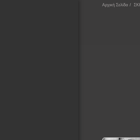
Αρχική Σελίδα
ΣΚ
ΕΠΕΚΕΙΝΑ
Αρχική Σελίδα
ΚΙΝΗΜΑΤΟΓΡΑΦΙΚΑ
ΤΕΤΡΑΔΙΑ
ΚΙΝΗΜΑΤΟΓΡΑΦΙΚΕΣ
ΣΥΛΛΟΓΕΣ
ΛΕΞΙΚΟ ΣΚΗΝΟΘΕΤΩΝ
ΚΙΝΗΜΑΤΟΓΡΑΦΟΥ
ΚΑΤΑΓΡΑΦΗ ΣΚΗΝΟΘΕΤΩΝ
ΜΕ ΒΑΣΗ ΤΙΣ
ΚΙΝΗΜΑΤΟΓΡΑΦΙΚΕΣ
ΠΕΡΙΟΔΟΥΣ ΚΑΙ ΚΙΝΗΜΑΤΑ
ΚΕΙΜΕΝΑ ΓΙΑ ΤΟΝ
ΚΙΝΗΜΑΤΟΓΡΑΦΟ
ΕΚΘΕΣΗ ΦΩΤΟΓΡΑΦΙΑΣ
ΕΠΙΚΟΙΝΩΝΙΑ