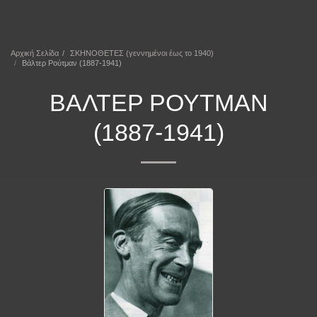
ΕΠΕΚΕΙΝΑ
Αρχική Σελίδα
ΣΚΗΝΟΘΕΤΕΣ (γεννημένοι έως το 1940)
Βάλτερ Ρούτμαν (1887-1941)
ΒΆΛΤΕΡ ΡΟΎΤΜΑΝ
(1887-1941)