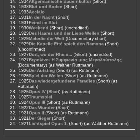
1934
Altgermanische Bauernkultur
(Short)
1933
Blut und Boden
(Short)
1933
Acciaio
1931
In der Nacht
(Short)
1931
Feind im Blut
1930
Weekend
(Short) (uncredited)
1929
Des Haares und der Liebe Wellen
(Short)
1929
Melodie der Welt
(Documentary short)
1929
Die Kapelle Etté spielt den Ramona
(Short)
(unconfirmed)
1927
Dort, wo der Rhein...
(Short) (uncredited)
1927
Βερολίνο: Η Συμφωνία μιας Μεγαλούπολης
(Documentary) (as Walther Ruttmann)
1926
Der Aufstieg
(Short) (as Ruttmann)
1926
Spiel der Wellen
(Short) (as Ruttmann)
1925
Das wiedergefundene Paradies
(Short) (as
Ruttmann)
1925
Opus IV
(Short) (as Ruttmann)
1925
Traumspiel
1924
Opus III
(Short) (as Ruttmann)
1922
Das Wunder
(Short)
1921
Opus II
(Short) (as Ruttmann)
1921
Der Sieger
(Short)
1921
Lichtspiel Opus 1.
(Short) (as Walther Ruttmann)