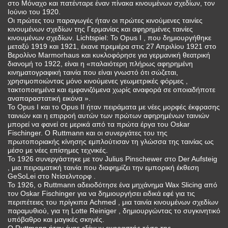
στο Μόναχο και πατένταρε έναν πίνακα κινουμένων σχεδίων, τον
Ιούνιο του 1920.
Οι πρώτες του παραγωγές ήταν οι πρώτες κινούμενες ταινίες
κινουμένων σχεδίων της Γερμανίας και αφηρημένες ταινίες
κινουμένων σχεδίων. Lichtspiel: Το Opus I , που δημιουργήθηκε
μεταξύ 1919 και 1921, έκανε πρεμιέρα στις 27 Απριλίου 1921 στο
Βερολίνο Marmorhaus και κυκλοφόρησε για γερμανική θεατρική
διανομή το 1922, είναι η «παλαιότερη πλήρως αφηρημένη
κινηματογραφική ταινία που είναι γνωστό ότι σώζεται,
χρησιμοποιώντας μόνο κινούμενες γεωμετρικές φόρμες ,
τακτοποιημένα και εμφανιζόμενα χωρίς αναφορά σε οποιαδήποτε
αναπαραστατική εικόνα ».
Το Opus I και το Opus II ήταν πειράματα με νέες μορφές έκφρασης
ταινιών και η επιρροή αυτών των πρώτων αφηρημένων ταινιών
μπορεί να φανεί σε μερικά από τα πρώτα έργα του Oskar
Fischinger. Ο Ruttmann και οι συνεργάτες του της
πρωτοποριακής κίνησης εμπλούτισαν τη γλώσσα της ταινίας ως
μέσο με νέες επίσημες τεχνικές.
Το 1926 συνεργάστηκε με τον Julius Pinschewer στο Der Aufsteig
, μια πειραματική ταινία που διαφημίζει την εμπορική έκθεση
GeSoLei στο Ντίσελντορφ .
Το 1926, ο Ruttmann αδειοδότησε ένα μηχάνημα Wax Slicing από
τον Oskar Fischinger για να δημιουργήσει ειδικά εφέ για τις
περιπέτειες του πρίγκιπα Achmed , μια ταινία κινουμένων σχεδίων
παραμυθιού, για τη Lotte Reiniger , δημιουργώντας το συγκινητικό
υπόβαθρο και μαγικές σκηνές.
Ο Ruttmann ήταν ένας εξέχων εκφραστής τόσο της