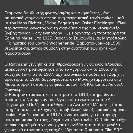
Γερμανός διευθυντής φωτογραφίας και σκηνοθέτης , ένα
σημαντικό γερμανικό αφηρημένη πειραματική ταινία maker , μαζί
με τον Hans Richter , Viking Eggeling και Oskar Fischinger . Είναι
περισσότερο γνωστός για τη σκηνοθεσία της ημι- ντοκιμαντέρ
βωβής ταινίας « city symphony » , με ορχηστρική παρτιτούρα του
Edmund Meisel , το 1927, Βερολίνο: Συμφωνία μιας Μητρόπολης
. Το ηχητικό του μοντάζ Wochenende (Σαββατοκύριακο)(1930)
θεωρείται σημαντική συμβολή στην ανάπτυξη των ηχητικών
παραστάσεων .
Ο Ruttmann γεννήθηκε στη Φρανκφούρτη , γιος ενός πλούσιου
μερκαντιλιστή. Αποφοίτησε από το «γυμνάσιο» το 1905, στη
συνέχεια ξεκίνησε το 1907, αρχιτεκτονικές σπουδές στη Ζυρίχη ,
αργότερα, το 1909, ζωγραφίζοντας στο Μόναχο (αργότερα στο
Μάρμπουργκ ) όπου έγινε φίλος με τον Πολ Κλε και τον Λάιονελ
Φάινγκερ .
Ο Ρούτμαν στρατεύτηκε στο στρατό το 1913, υπηρετώντας
πρώτα στο Ντάρμσταντ και λίγο μετά το ξέσπασμα του Α
'Παγκοσμίου Πολέμου στάλθηκε στο Ανατολικό Μέτωπο , όπου
υπηρέτησε ως υπολοχαγός πυροβολικού και αξιωματικός άμυνας
αερίου. Αφού πέρασε το 1917 σε νοσοκομείο, για διαταραχή
μετατραυματικού στρες , άρχισε να κάνει ταινίες. Ο Ruttmann είχε
τα οικονομικά μέσα για να εργαστεί ανεξάρτητα από τα μεγάλα
γερμανικά στούντιο της εποχής. Ίδρυσε το Ruttmann-Film SRO