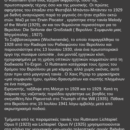
πρωτοποριακής τέχνης όσο και της μουσικής. Οι πρώτες
αφηγήσεις του έπαιξαν στο Φεστιβάλ Μπάντεν-Μπάντεν το 1929
με διεθνή αναγνώριση παρά το γεγονός ότι ήταν σχεδόν οκτώ
ετών. Μαζί με τον Erwin Piscator , εργάστηκε στην ταινία Melody
of the World (1929), αν και τον θυμούνται περισσότερο για το
Βερολίνο: Die Sinfonie der Großstadt ( Βερολίνο: Συμφωνία μιας
Μητρόπολης , 1927).
Το Σαββατοκύριακο (Wochenende), το οποίο παραγγέλθηκε το
1928 από την Radioρα του Ραδιοφώνου του Βερολίνου και
παρουσιάστηκε στις 13 Ιουνίου 1930, είναι ένα πρωτοποριακό
έργο της musique concrète , ένα μοντάζ ηχητικών κλιπ,
ηχογραφημένο με τη χρήση οπτικών ηχητικών κομματιών από τη
διαδικασία Tri-Ergon . Ο Ruttmann κατέγραψε τους ήχους του
δρόμου του Βερολίνου με μια κάμερα, αλλά χωρίς εικόνες, αυτό
ήταν πριν από μαγνητική ταινία . Ο Χανς Ρίχτερ το χαρακτήρισε
«μια συμφωνία ήχου, ομιλίας-θραυσμάτων και σιωπής πλεγμένων
σε ένα ποίημα».
Ειρηνιστής, ταξίδεψε στη Μόσχα το 1928 και το 1929. Κατά τη
διάρκεια της ναζιστικής περιόδου εργάστηκε ως βοηθός του
σκηνοθέτη Λένι Ρίφενσταλ στο Triumph of the Will (1935). Πέθανε
στο Βερολίνο στις 15 Ιουλίου 1941 λόγω εμβολής μετά από
ακρωτηριασμό ποδιού.
Τμήματα από τις πειραματικές ταινίες του Ruttmann Lichtspiel:
Opus II (1923) και Lichtspiel: Opus IV (1925) χρησιμοποιούνται
στα πλάνα της γερμανικής νεο-νουάρ τηλεοπτικής σειράς Babylon