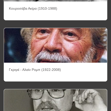
Κουροσάβα Ακίρα (1910-1988)
Γκριγιέ - Αλαίν Ρομπ (1922-2008)