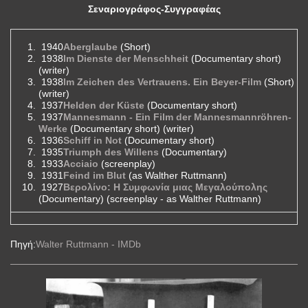
Σεναριογράφος-Συγγραφέας
1940
Aberglaube
(Short)
1938
Im Dienste der Menschheit
(Documentary short)
(writer)
1938
Im Zeichen des Vertrauens. Ein Beyer-Film
(Short)
(writer)
1937
Helden der Küste
(Documentary short)
1937
Mannesmann - Ein Film der Mannesmannröhren-
Werke
(Documentary short) (writer)
1936
Schiff in Not
(Documentary short)
1935
Triumph des Willens
(Documentary)
1933
Acciaio
(screenplay)
1931
Feind im Blut
(as Walther Ruttmann)
1927
Βερολίνο: Η Συμφωνία μιας Μεγαλούπολης
(Documentary) (screenplay - as Walther Ruttmann)
Πηγή:
Walter Ruttmann - IMDb