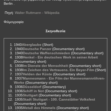
Berlin .
Πηγή:
Walter Ruttmann - Wikipedia
Φιλμογραφία
Σκηνοθεσία
1940
Aberglaube
(Short)
1940
Deutsche Panzer
(Documentary short)
1940
Deutsche Waffenschmieden
(Documentary short)
1938
Henkel - Ein deutsches Werk in seiner Arbeit
(Documentary short)
1938
Im Dienste der Menschheit
(Documentary short)
1938
Im Zeichen des Vertrauens. Ein Beyer-Film
(Short)
1937
Helden der Küste
(Documentary short)
1937
Mannesmann - Ein Film der Mannesmannröhren-
Werke
(Documentary short)
1936
Düsseldorf
(Documentary)
1936
Schiff in Not
(Documentary short)
1935
Stuttgart
(Documentary short)
1935
Stadt Stuttgart - 100. Cannstätter Volksfest
(Documentary short)
1935
Metall des Himmels
(Documentary short)