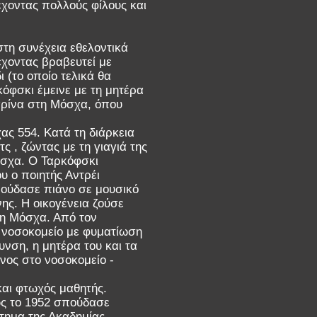
έχοντας πολλούς φίλους και
στη συνέχεια εθελοντικά
έχοντας βραβευτεί με
(το οποίο τελικά θα
όφσκι έμεινε με τη μητέρα
Μαρίνα στη Μόσχα, όπου
ας 554. Κατά τη διάρκεια
ς , ζώντας με τη γιαγιά της
όσχα. Ο Ταρκόφσκι
υ ο ποιητής Αντρέι
πούδασε πιάνο σε μουσικό
ης. Η οικογένεια ζούσε
τη Μόσχα. Από τον
ο νοσοκομείο με φυματίωση
υνση, η μητέρα του και τα
όνος στο νοσοκομείο -
και φτωχός μαθητής.
ως το 1952 σπούδασε
στημα της Ακαδημίας