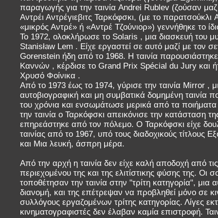
παραγωγής για την ταινία Andrei Rublev (ζούσαν μαζί
Αντρέι Αντρέγιεβιτς Ταρκόφσκι, (με το παρατσούκλι 
«μικρός Αντρέ» ή «Αντρέ Τζούνιορ») γεννήθηκε το ίδι
Το 1972, ολοκλήρωσε το Solaris , μια διασκευή του μ
Stanisław Lem . Είχε εργαστεί σε αυτό μαζί με τον σ
Gorenstein ήδη από το 1968. Η ταινία παρουσιάστηκ
Καννών , κέρδισε το Grand Prix Spécial du Jury και 
Χρυσό Φοίνικα .
Από το 1973 έως το 1974, γύρισε την ταινία Mirror , μ
αυτοβιογραφική και μη συμβατικά δομημένη ταινία π
του χρόνια και ενσωμάτωσε μερικά από τα ποιήματα 
την ταινία ο Ταρκόφσκι απεικόνισε την κατάσταση της
επηρεάστηκε από τον πόλεμο. Ο Ταρκόφσκι είχε δουλ
ταινίας από το 1967, υπό τους διαδοχικούς τίτλους Ε
και Μια λευκή, άσπρη μέρα.
Από την αρχή η ταινία δεν είχε καλή αποδοχή από τις
περιεχομένου της και της ελιτίστικης φύσης της. Οι σ
τοποθέτησαν την ταινία στην "τρίτη κατηγορία", μια
διανομή, και της επέτρεψαν να προβληθεί μόνο σε κ
συλλόγους εργαζομένων τρίτης κατηγορίας. Λίγες εκτ
κινηματογραφιστές δεν έλαβαν καμία επιστροφή. Ταιν