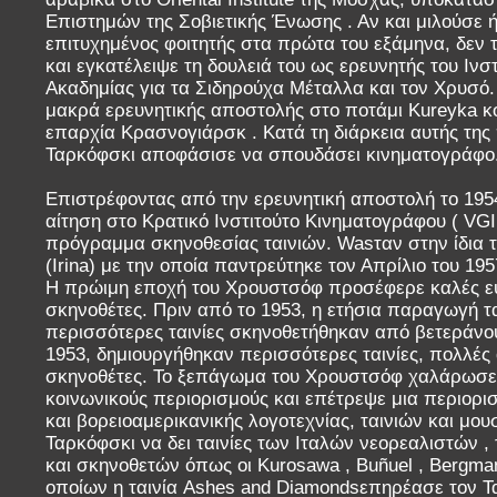
Επιστημών της Σοβιετικής Ένωσης . Αν και μιλούσε ή
επιτυχημένος φοιτητής στα πρώτα του εξάμηνα, δεν τ
και εγκατέλειψε τη δουλειά του ως ερευνητής του Ινσ
Ακαδημίας για τα Σιδηρούχα Μέταλλα και τον Χρυσό. 
μακρά ερευνητικής αποστολής στο ποτάμι Kureyka κ
επαρχία Κρασνογιάρσκ . Κατά τη διάρκεια αυτής της 
Ταρκόφσκι αποφάσισε να σπουδάσει κινηματογράφο
Επιστρέφοντας από την ερευνητική αποστολή το 195
αίτηση στο Κρατικό Ινστιτούτο Κινηματογράφου ( VGIK
πρόγραμμα σκηνοθεσίας ταινιών. Wasταν στην ίδια τ
(Irina) με την οποία παντρεύτηκε τον Απρίλιο του 195
Η πρώιμη εποχή του Χρουστσόφ προσέφερε καλές ευ
σκηνοθέτες. Πριν από το 1953, η ετήσια παραγωγή τα
περισσότερες ταινίες σκηνοθετήθηκαν από βετεράνο
1953, δημιουργήθηκαν περισσότερες ταινίες, πολλές
σκηνοθέτες. Το ξεπάγωμα του Χρουστσόφ χαλάρωσε λ
κοινωνικούς περιορισμούς και επέτρεψε μια περιορι
και βορειοαμερικανικής λογοτεχνίας, ταινιών και μου
Ταρκόφσκι να δει ταινίες των Ιταλών νεορεαλιστών ,
και σκηνοθετών όπως οι Kurosawa , Buñuel , Bergman
οποίων η ταινία Ashes and Diamondsεπηρέασε τον Τα