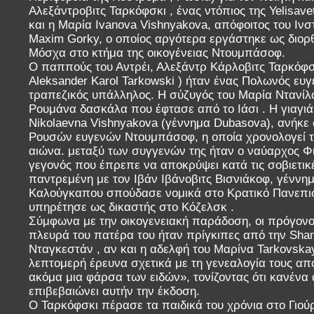
Αλεξάντροβιτς Ταρκόφσκι , ένας ντόπιος της Yelisave
και η Μαρία Ivanova Vishnyakova, απόφοιτος του Ινσ
Maxim Gorky, ο οποίος αργότερα εργάστηκε ως διορ
Μόσχα στο κτήμα της οικογένειας Ντουμπάσοφ.
Ο παππούς του Αντρέι, Αλεξάντρ Κάρλοβιτς Ταρκόφσ
Aleksander Karol Tarkowski ) ήταν ένας Πολωνός ευ
τραπεζικός υπάλληλος. Η σύζυγός του Μαρία Ντανί
Ρουμάνα δασκάλα που έφτασε από το Ιάσι . Η γιαγιά 
Nikolaevna Vishnyakova (γέννημα Dubasova), ανήκε 
Ρουσών ευγενών Ντουμπάσοφ, η οποία χρονολογεί τη
αιώνα. μεταξύ των συγγενών της ήταν ο ναύαρχος Φ
γεγονός που έπρεπε να αποκρύψει κατά τις σοβιετικ
παντρεμένη με τον Ιβάν Ιβάνοβιτς Βισνιάκοφ, γέννη
Καλούγκαπου σπούδασε νομικά στο Κρατικό Πανεπισ
υπηρέτησε ως δικαστής στο Κόζελσκ .
Σύμφωνα με την οικογενειακή παράδοση, οι πρόγονο
πλευρά του πατέρα του ήταν πρίγκιπες από την Shamk
Νταγκεστάν , αν και η αδελφή του Μαρίνα Tarkovskay
λεπτομερή έρευνα σχετικά με τη γενεαλογία τους απ
ακόμα μια φάρσα των ειδών», τονίζοντας ότι κανένα
επιβεβαιώνει αυτήν την έκδοση.
Ο Ταρκόφσκι πέρασε τα παιδικά του χρόνια στο Γιού