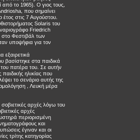
 από το 1965). Ο γιος τους,
Andriosha, που σημαίνει
ο έτος στις 7 Αυγούστου.
υθιστορήματος Solaris του
εναριογράφο Friedrich
ε στο Φεστιβάλ των
ήταν υποψήφια για τον
ια εξαιρετικά
ου βασίστηκε στα παιδικά
του πατέρα του. Σε αυτήν
 παιδικής ηλικίας που
έψει το σενάριο αυτής της
ξομολόγηση , Λευκή μέρα
 σοβιετικές αρχές λόγω του
οβιετικές αρχές
 αυστηρά περιορισμένη
ινηματογράφους και
υπώσεις έγιναν και οι
ίες τρίτης κατηγορίας