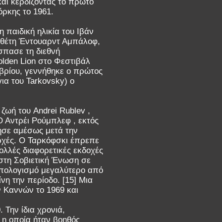
και κερδίζοντας το πρώτο
όρκης το 1961.
 παιδική ηλικία του Ιβάν
νοθέτη Έντουαρντ Αμπάλοφ,
σπασε τη διεθνή
olden Lion στο Φεστιβάλ
εμβρίου, γεννήθηκε ο πρώτος
ια του Tarkovsky) ο
 ζωή του Andrei Rublev ,
 Αντρέι Ρούμπλεφ , εκτός
ησε αμέσως μετά την
ρχές. Ο Ταρκόφσκι έπρεπε
ολλές διαφορετικές εκδοχές
στη Σοβιετική Ένωση σε
ϋπολογισμό μεγαλύτερο από
νη την περίοδο. [15] Μια
 Καννών το 1969 και
 Την ίδια χρονιά,
 η οποία ήταν βοηθός