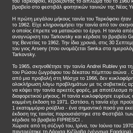
του Ταρκόφσκι, κερδίζοντας το δίπλωμά του το 1960 
βραβείο στο φεστιβάλ φοιτητικών ταινιών της Νέας Υ
Η πρώτη μεγάλου μήκους ταινία του Ταρκόφσκι ήταν η
το 1962. Είχε κληρονομήσει την ταινία από τον σκη
ο οποίος έπρεπε να ματαιώσει το έργο. Η ταινία απέ
αναγνώριση του Tarkovsky και κέρδισε το βραβείο G
της Βενετίας το 1962. Την ίδια χρονιά, στις 30 Σεπτ
του γιος Arseny (που ονομάζεται Senka στα ημερολόγ
Tarkovsky.
Το 1965, σκηνοθέτησε την ταινία Andrei Rublev για τη
του Ρώσου ζωγράφου του δέκατου πέμπτου αιώνα . Ο
από μια προβολή στη Μόσχα το 1966, δεν κυκλοφόρ
ολοκλήρωση λόγω προβλημάτων με τις σοβιετικές α
να κόψει την ταινία αρκετές φορές, με αποτέλεσμα π
διαφορετικού μήκους. Η ταινία κυκλοφόρησε ευρέως 
κομμένη έκδοση το 1971. Ωστόσο, η ταινία είχε προ
1 εκατομμύριο ρούβλια - ένα σημαντικό ποσό για εκεί
έκδοση της ταινίας παρουσιάστηκε στο Φεστιβάλ των
κέρδισε το βραβείο FIPRESCI .
Χώρισε από τη σύζυγό του, Ιρίνα, τον Ιούνιο του 1970.
παντρεύτηκε τη Λάρισα Κιζίλοβα (γέννημα Egorkina),