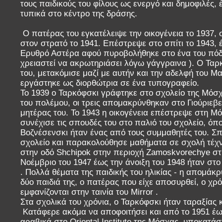
τους παιδικούς του φίλους ως ενεργό και δημοφιλές, 
τυπικά στο κέντρο της δράσης.
Ο πατέρας του εγκατέλειψε την οικογένεια το 1937, 
στον στρατό το 1941. Επέστρεψε στο σπίτι το 1943, 
Ερυθρό Αστέρα αφού πυροβολήθηκε στο ένα του πόδι 
χρειαστεί να ακρωτηριάσει λόγω γάγγραινα ). Ο Ταρκ
του, μετακόμισε μαζί με αυτήν και την αδελφή του 
εργάστηκε ως διορθώτρια σε ένα τυπογραφείο.
Το 1939 ο Ταρκόφσκι γράφτηκε στο σχολείο της Μόσχ
του πολέμου, οι τρεις απομακρύνθηκαν στο Γιούριεβετ
μητέρας του. Το 1943 η οικογένεια επέστρεψε στη Μ
συνέχισε τις σπουδές του στο παλιό του σχολείο, όπο
Βοζνέσενσκι ήταν ένας από τους συμμαθητές του. Σ
σχολείο και παρακολούθησε μαθήματα σε σχολή τέχν
στην οδό Shchipok στην περιοχή Zamoskvorechye σ
Νοέμβριο του 1947 έως την άνοιξη του 1948 ήταν στ
. Πολλά θέματα της παιδικής του ηλικίας - η απομάκρ
δύο παιδιά της, ο πατέρας που είχε αποσυρθεί, ο χρ
εμφανίζονται στην ταινία του Mirror .
Στα σχολικά του χρόνια, ο Ταρκόφσκι ήταν ταραξίας 
Κατάφερε ακόμα να αποφοιτήσει και από το 1951 έ
αραβικά στο Oriental Institute της Μόσχας, υποκατά