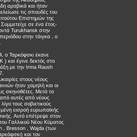
δη αραβικά και ήταν
ελείωσε τις σπουδές του
τιτούτου Επιστημών της
Συμμετείχε σε ένα έτος-
οντά Turukhansk στην
περιόδου στην τάιγκα , ο
.
4, ο Ταρκόφσκι έκανε
 ) και έγινε δεκτός στο
άξη με την Irma Raush
7.
καιρίες στους νέους
ινιών ήταν χαμηλή και οι
υς σκηνοθέτες. Μετά το
 από αυτές από νέους
ίγο τους σοβιετικούς
σμένη εισροή ευρωπαϊκής
σικής. Αυτό επέτρεψε στον
 του Γαλλικού Νέου Κύματος
 , Bresson , Wajda (των
ρκόφσκι) και τον