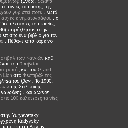
ουμπλιώφ
(1966),
Solaris
πό ταινίες του αυτής της
έχουν γυριστεί ποτέ
. Μετά
ς αρχές κινηματογράφου
, ο
ύο τελευταίες του ταινίες
86) παρήχθησαν στην
ε επίσης ένα βιβλίο για τον
me
. Πέθανε από καρκίνο
στιβάλ των Καννών
καθ
μένου του
βραβείου
επιτροπής
και του
Grand
n Lion
στο
Φεστιβάλ της
ηλικία του Ιβάν
. Το 1990,
ένιν
της Σοβιετικής
,
καθρέφτη
, και
Stalker
-
στις 100 καλύτερες ταινίες
 στην Yuryevetsky
σύγχρονη Kadyysky
αι μεταφραστή Arseny