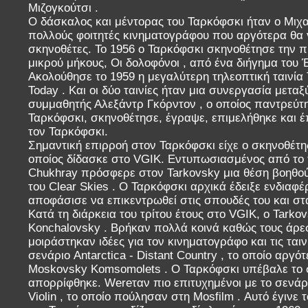
Μιζογκούτσι .
Ο δάσκαλος και μέντορας του Ταρκόφσκι ήταν ο Μιχα
πολλούς φοιτητές κινηματογράφου που αργότερα θα γ
σκηνοθέτες. Το 1956 ο Ταρκόφσκι σκηνοθέτησε την π
μικρού μήκους, Οι δολοφόνοι , από ένα διήγημα του 
Ακολούθησε το 1959 η μεγαλύτερη τηλεοπτική ταινία 
Today . Και οι δύο ταινίες ήταν μια συνεργασία μετα
συμμαθητής Αλεξάντρ Γκόρντον , ο οποίος παντρεύτ
Ταρκόφσκι, σκηνοθέτησε, έγραψε, επιμελήθηκε και έπα
τον Ταρκόφσκι.
Σημαντική επιρροή στον Ταρκόφσκι είχε ο σκηνοθέτης
οποίος δίδασκε στο VGIK. Εντυπωσιασμένος από το τ
Chukhray πρόσφερε στον Tarkovsky μια θέση βοηθού 
του Clear Skies . Ο Ταρκόφσκι αρχικά έδειξε ενδιαφ
αποφάσισε να επικεντρωθεί στις σπουδές του και στα
Κατά τη διάρκεια του τρίτου έτους στο VGIK, ο Tarko
Konchalovsky . Βρήκαν πολλά κοινά καθώς τους άρεσα
μοιράστηκαν ιδέες για τον κινηματογράφο και τις ται
σενάριο Antarctica - Distant Country , το οποίο αργό
Moskovsky Komsomolets . Ο Ταρκόφσκι υπέβαλε το σ
απορρίφθηκε. Wereταν πιο επιτυχημένοι με το σενάρι
Violin , το οποίο πούλησαν στη Mosfilm . Αυτό έγιν