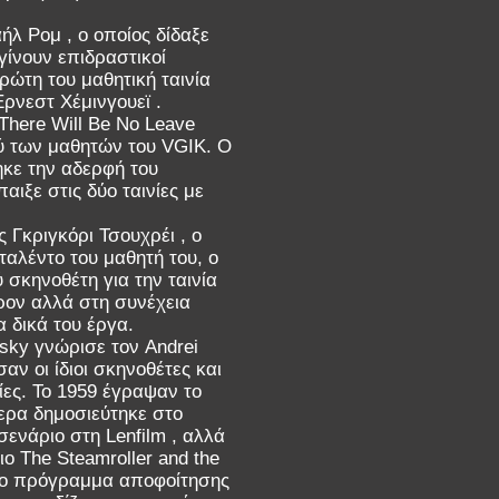
ήλ Ρομ , ο οποίος δίδαξε
ίνουν επιδραστικοί
ρώτη του μαθητική ταινία
Έρνεστ Χέμινγουεϊ .
There Will Be No Leave
ξύ των μαθητών του VGIK. Ο
ηκε την αδερφή του
ιξε στις δύο ταινίες με
 Γκριγκόρι Τσουχρέι , ο
αλέντο του μαθητή του, ο
σκηνοθέτη για την ταινία
έρον αλλά στη συνέχεια
 δικά του έργα.
vsky γνώρισε τον Andrei
ν οι ίδιοι σκηνοθέτες και
νίες. Το 1959 έγραψαν το
τερα δημοσιεύτηκε στο
ενάριο στη Lenfilm , αλλά
ο The Steamroller and the
ε το πρόγραμμα αποφοίτησης