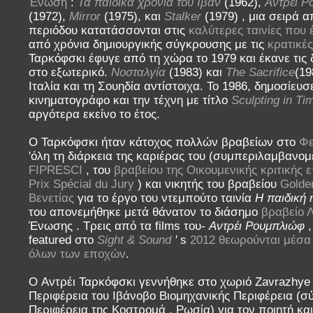
Ένωση
:
Τα παιδικά χρόνια του Ιβάν
(1962),
Αντρέι Ρ
(1972),
Mirror
(1975), και
Stalker
(1979) , μια σειρά α
περιόδου κατατάσσονται στις
καλύτερες ταινίες που 
από χρόνια δημιουργικής σύγκρουσης με τις
κρατικέ
Ταρκόφσκι έφυγε από τη χώρα το 1979 και έκανε τις δ
στο εξωτερικό.
Νοσταλγία
(1983) και
The Sacrifice
(19
Ιταλία και τη Σουηδία αντίστοιχα. Το 1986, δημοσίευσ
κινηματογράφο και την τέχνη με τίτλο
Sculpting in Ti
αργότερα εκείνο το έτος.
Ο Ταρκόφσκι ήταν κάτοχος πολλών βραβείων στο
Φε
'όλη τη διάρκεια της καριέρας του (συμπεριλαμβανο
FIPRESCI
, του
βραβείου της Οικουμενικής κριτικής 
Prix Spécial du Jury
) και νικητής του βραβείου
Golde
Βενετίας
για το έργο του ντεμπούτο ταινία
Η παιδική 
του απονεμήθηκε μετά θάνατον το διάσημο
βραβείο Λ
Ένωσης . Τρεις από τα films του-
Αντρέι Ρουμπλιώφ
featured στο
Sight & Sound
'
s
2012 θεωρούνται μέσα 
όλων των εποχών
.
Ο Αντρέι Ταρκόφσκι γεννήθηκε στο χωριό Zavrazhye
Περιφέρεια του Ιβάνοβο Βιομηχανικής Περιφέρεια (
Περιφέρεια της Κοστρομά , Ρωσία) για τον ποιητή κ