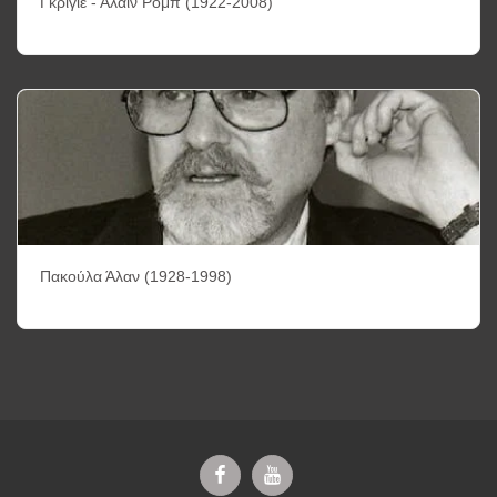
Γκριγιέ - Αλαίν Ρομπ (1922-2008)
Πακούλα Άλαν (1928-1998)