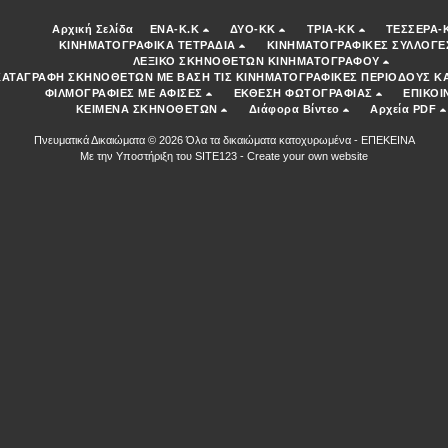
Αρχική Σελίδα
ENA-K.K
ΔΥΟ-ΚΚ
ΤΡΙΑ-ΚΚ
ΤΕΣΣΕΡΑ-
ΚΙΝΗΜΑΤΟΓΡΑΦΙΚΑ ΤΕΤΡΑΔΙΑ
ΚΙΝΗΜΑΤΟΓΡΑΦΙΚΕΣ ΣΥΛΛΟΓΕ
ΛΕΞΙΚΟ ΣΚΗΝΟΘΕΤΩΝ ΚΙΝΗΜΑΤΟΓΡΑΦΟΥ
ΚΑΤΑΓΡΑΦΗ ΣΚΗΝΟΘΕΤΩΝ ΜΕ ΒΑΣΗ ΤΙΣ ΚΙΝΗΜΑΤΟΓΡΑΦΙΚΕΣ ΠΕΡΙΟΔΟΥΣ ΚΑ
ΦΙΛΜΟΓΡΑΦΙΕΣ ΜΕ ΑΦΙΣΕΣ
ΕΚΘΕΣΗ ΦΩΤΟΓΡΑΦΙΑΣ
ΕΠΙΚΟΙ
ΚΕΙΜΕΝΑ ΣΚΗΝΟΘΕΤΩΝ
Διάφορα Βίντεο
Αρχεία PDF
Πνευματικά Δικαιώματα © 2026 Όλα τα δικαιώματα κατοχυρωμένα -
ΕΠΕΚΕΙΝΑ
Με την Υποστήριξη του
SITE123
-
Create your own website