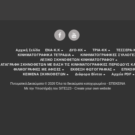
Αρχική Σελίδα
ENA-K.K
ΔΥΟ-ΚΚ
ΤΡΙΑ-ΚΚ
ΤΕΣΣΕΡΑ-
ΚΙΝΗΜΑΤΟΓΡΑΦΙΚΑ ΤΕΤΡΑΔΙΑ
ΚΙΝΗΜΑΤΟΓΡΑΦΙΚΕΣ ΣΥΛΛΟΓΕ
ΛΕΞΙΚΟ ΣΚΗΝΟΘΕΤΩΝ ΚΙΝΗΜΑΤΟΓΡΑΦΟΥ
ΚΑΤΑΓΡΑΦΗ ΣΚΗΝΟΘΕΤΩΝ ΜΕ ΒΑΣΗ ΤΙΣ ΚΙΝΗΜΑΤΟΓΡΑΦΙΚΕΣ ΠΕΡΙΟΔΟΥΣ ΚΑ
ΦΙΛΜΟΓΡΑΦΙΕΣ ΜΕ ΑΦΙΣΕΣ
ΕΚΘΕΣΗ ΦΩΤΟΓΡΑΦΙΑΣ
ΕΠΙΚΟΙ
ΚΕΙΜΕΝΑ ΣΚΗΝΟΘΕΤΩΝ
Διάφορα Βίντεο
Αρχεία PDF
Πνευματικά Δικαιώματα © 2026 Όλα τα δικαιώματα κατοχυρωμένα -
ΕΠΕΚΕΙΝΑ
Με την Υποστήριξη του
SITE123
-
Create your own website