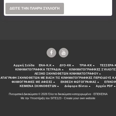
ΔΕΊΤΕ ΤΗΝ ΠΛΉΡΗ ΣΥΛΛΟΓΉ
Αρχική Σελίδα
ENA-K.K
ΔΥΟ-ΚΚ
ΤΡΙΑ-ΚΚ
ΤΕΣΣΕΡΑ-
ΚΙΝΗΜΑΤΟΓΡΑΦΙΚΑ ΤΕΤΡΑΔΙΑ
ΚΙΝΗΜΑΤΟΓΡΑΦΙΚΕΣ ΣΥΛΛΟΓΕ
ΛΕΞΙΚΟ ΣΚΗΝΟΘΕΤΩΝ ΚΙΝΗΜΑΤΟΓΡΑΦΟΥ
ΚΑΤΑΓΡΑΦΗ ΣΚΗΝΟΘΕΤΩΝ ΜΕ ΒΑΣΗ ΤΙΣ ΚΙΝΗΜΑΤΟΓΡΑΦΙΚΕΣ ΠΕΡΙΟΔΟΥΣ ΚΑ
ΦΙΛΜΟΓΡΑΦΙΕΣ ΜΕ ΑΦΙΣΕΣ
ΕΚΘΕΣΗ ΦΩΤΟΓΡΑΦΙΑΣ
ΕΠΙΚΟΙ
ΚΕΙΜΕΝΑ ΣΚΗΝΟΘΕΤΩΝ
Διάφορα Βίντεο
Αρχεία PDF
Πνευματικά Δικαιώματα © 2026 Όλα τα δικαιώματα κατοχυρωμένα -
ΕΠΕΚΕΙΝΑ
Με την Υποστήριξη του
SITE123
-
Create your own website