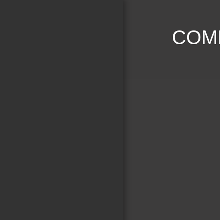
ΕΠΕΚΕΙΝΑ
COME
Αρχική Σελίδα
ΚΙΝΗΜΑΤΟΓΡΑΦΙΚΑ
ΤΕΤΡΑΔΙΑ
ΚΙΝΗΜΑΤΟΓΡΑΦΙΚΕΣ
ΣΥΛΛΟΓΕΣ
ΛΕΞΙΚΟ ΣΚΗΝΟΘΕΤΩΝ
ΚΙΝΗΜΑΤΟΓΡΑΦΟΥ
ΚΑΤΑΓΡΑΦΗ ΣΚΗΝΟΘΕΤΩΝ
ΜΕ ΒΑΣΗ ΤΙΣ
ΚΙΝΗΜΑΤΟΓΡΑΦΙΚΕΣ
ΠΕΡΙΟΔΟΥΣ ΚΑΙ ΚΙΝΗΜΑΤΑ
ΚΕΙΜΕΝΑ ΓΙΑ ΤΟΝ
ΚΙΝΗΜΑΤΟΓΡΑΦΟ
ΕΚΘΕΣΗ ΦΩΤΟΓΡΑΦΙΑΣ
ΕΠΙΚΟΙΝΩΝΙΑ