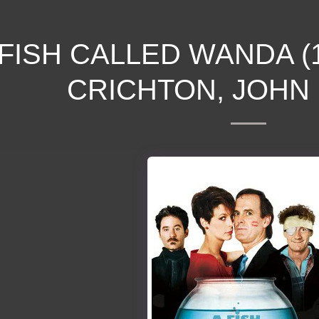
 FISH CALLED WANDA (
CRICHTON, JOHN