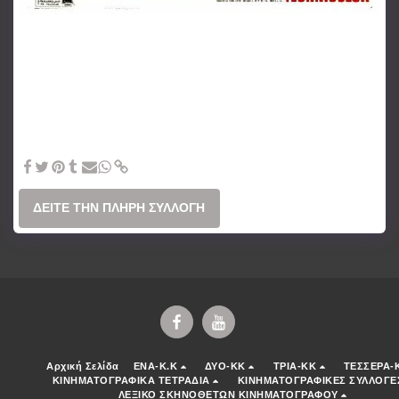
The War of the Worlds (1953) Byron Haskin - Για τον H.G.Wells
οι Αρειανοί ήταν η αφορμή για να βάλει με τον Κλήρο. Για τον
σκηνοθέτη Τζορτζ Παλ, στην πρώτη από τις πέντε
κινηματογραφικές μεταφορές του «Πολέμου των Κόσμων»,
στάθηκε το κατάλληλο όχημα για να ιχνογραφήσει τη νέα
κοινωνία της παράνοιας και της επιτήρησης, μετατρέποντας την
ψυχροπολεμική αλληγορία σε χορταστικό θέαμα με οσκαρικά
ειδικά εφέ και μεγάλο αντίκτυπο στην b-movie επιστημονική
φαντασία. Πηγή: www.lifo.gr
ΔΕΊΤΕ ΤΗΝ ΠΛΉΡΗ ΣΥΛΛΟΓΉ
Αρχική Σελίδα
ENA-K.K
ΔΥΟ-ΚΚ
ΤΡΙΑ-ΚΚ
ΤΕΣΣΕΡΑ-
ΚΙΝΗΜΑΤΟΓΡΑΦΙΚΑ ΤΕΤΡΑΔΙΑ
ΚΙΝΗΜΑΤΟΓΡΑΦΙΚΕΣ ΣΥΛΛΟΓΕ
ΛΕΞΙΚΟ ΣΚΗΝΟΘΕΤΩΝ ΚΙΝΗΜΑΤΟΓΡΑΦΟΥ