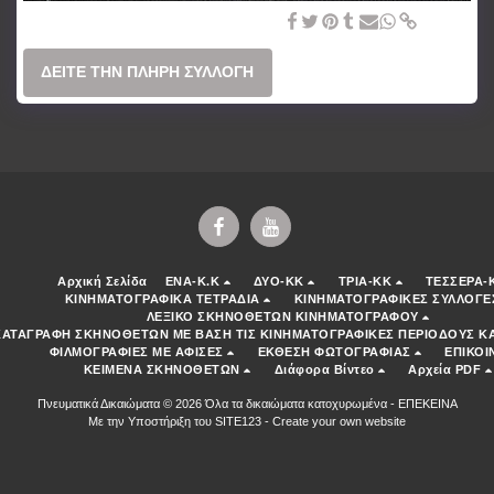
Planet of the Apes (2001) Tim Burton
ΔΕΊΤΕ ΤΗΝ ΠΛΉΡΗ ΣΥΛΛΟΓΉ
Αρχική Σελίδα
ENA-K.K
ΔΥΟ-ΚΚ
ΤΡΙΑ-ΚΚ
ΤΕΣΣΕΡΑ-
ΚΙΝΗΜΑΤΟΓΡΑΦΙΚΑ ΤΕΤΡΑΔΙΑ
ΚΙΝΗΜΑΤΟΓΡΑΦΙΚΕΣ ΣΥΛΛΟΓΕ
ΛΕΞΙΚΟ ΣΚΗΝΟΘΕΤΩΝ ΚΙΝΗΜΑΤΟΓΡΑΦΟΥ
ΚΑΤΑΓΡΑΦΗ ΣΚΗΝΟΘΕΤΩΝ ΜΕ ΒΑΣΗ ΤΙΣ ΚΙΝΗΜΑΤΟΓΡΑΦΙΚΕΣ ΠΕΡΙΟΔΟΥΣ ΚΑ
ΦΙΛΜΟΓΡΑΦΙΕΣ ΜΕ ΑΦΙΣΕΣ
ΕΚΘΕΣΗ ΦΩΤΟΓΡΑΦΙΑΣ
ΕΠΙΚΟΙ
ΚΕΙΜΕΝΑ ΣΚΗΝΟΘΕΤΩΝ
Διάφορα Βίντεο
Αρχεία PDF
Πνευματικά Δικαιώματα © 2026 Όλα τα δικαιώματα κατοχυρωμένα -
ΕΠΕΚΕΙΝΑ
Με την Υποστήριξη του
SITE123
-
Create your own website