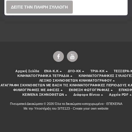
ΔΕΊΤΕ ΤΗΝ ΠΛΉΡΗ ΣΥΛΛΟΓΉ
Αρχική Σελίδα
ENA-K.K
ΔΥΟ-ΚΚ
ΤΡΙΑ-ΚΚ
ΤΕΣΣΕΡΑ-
ΚΙΝΗΜΑΤΟΓΡΑΦΙΚΑ ΤΕΤΡΑΔΙΑ
ΚΙΝΗΜΑΤΟΓΡΑΦΙΚΕΣ ΣΥΛΛΟΓΕ
ΛΕΞΙΚΟ ΣΚΗΝΟΘΕΤΩΝ ΚΙΝΗΜΑΤΟΓΡΑΦΟΥ
ΚΑΤΑΓΡΑΦΗ ΣΚΗΝΟΘΕΤΩΝ ΜΕ ΒΑΣΗ ΤΙΣ ΚΙΝΗΜΑΤΟΓΡΑΦΙΚΕΣ ΠΕΡΙΟΔΟΥΣ ΚΑ
ΦΙΛΜΟΓΡΑΦΙΕΣ ΜΕ ΑΦΙΣΕΣ
ΕΚΘΕΣΗ ΦΩΤΟΓΡΑΦΙΑΣ
ΕΠΙΚΟΙ
ΚΕΙΜΕΝΑ ΣΚΗΝΟΘΕΤΩΝ
Διάφορα Βίντεο
Αρχεία PDF
Πνευματικά Δικαιώματα © 2026 Όλα τα δικαιώματα κατοχυρωμένα -
ΕΠΕΚΕΙΝΑ
Με την Υποστήριξη του
SITE123
-
Create your own website