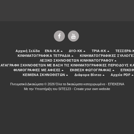
Αρχική Σελίδα
ENA-K.K
ΔΥΟ-ΚΚ
ΤΡΙΑ-ΚΚ
ΤΕΣΣΕΡΑ-
ΚΙΝΗΜΑΤΟΓΡΑΦΙΚΑ ΤΕΤΡΑΔΙΑ
ΚΙΝΗΜΑΤΟΓΡΑΦΙΚΕΣ ΣΥΛΛΟΓΕ
ΛΕΞΙΚΟ ΣΚΗΝΟΘΕΤΩΝ ΚΙΝΗΜΑΤΟΓΡΑΦΟΥ
ΚΑΤΑΓΡΑΦΗ ΣΚΗΝΟΘΕΤΩΝ ΜΕ ΒΑΣΗ ΤΙΣ ΚΙΝΗΜΑΤΟΓΡΑΦΙΚΕΣ ΠΕΡΙΟΔΟΥΣ ΚΑ
ΦΙΛΜΟΓΡΑΦΙΕΣ ΜΕ ΑΦΙΣΕΣ
ΕΚΘΕΣΗ ΦΩΤΟΓΡΑΦΙΑΣ
ΕΠΙΚΟΙ
ΚΕΙΜΕΝΑ ΣΚΗΝΟΘΕΤΩΝ
Διάφορα Βίντεο
Αρχεία PDF
Πνευματικά Δικαιώματα © 2026 Όλα τα δικαιώματα κατοχυρωμένα -
ΕΠΕΚΕΙΝΑ
Με την Υποστήριξη του
SITE123
-
Create your own website